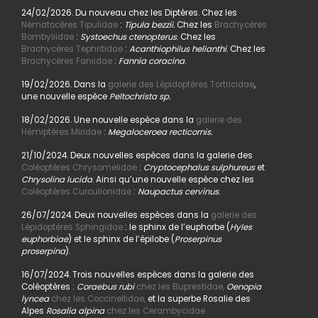
24/02/2026. Du nouveau chez les Diptères. Chez les
Nématocères Tipulidae
:
Tipula bezzii.
Chez les
Brachycères
Bombyliidae
:
Systoechus ctenopterus
. Chez les
Brachycères Tephritidae
:
Acanthiophilus helianthi
. Chez les
Brachycères Faniidae
:
Fannia coracina
.
19/02/2026. Dans la
galerie des Lépidoptères Tortricidae
,
une nouvelle espèce
Peltochrista sp.
18/02/2026. Une nouvelle espèce dans la
galerie des
Hémiptères Miridae
:
Megaloceroea recticornis.
21/10/2024. Deux nouvelles espèces dans la galerie des
Coléoptères Chrysomelidae
:
Cryptocephalus sulphureus
et
Chrysolina lucida
. Ainsi qu’une nouvelle espèce chez les
Coléoptères Curculionidae
:
Naupactus cervinus.
26/07/2024. Deux nouvelles espèces dans la
galerie des
Lépidoptères Sphingidae
: le sphinx de l’euphorbe (
Hyles
euphorbiae
) et le sphinx de l’épilobe (
Proserpinus
proserpina
).
16/07/2024. Trois nouvelles espèces dans la galerie des
Coléoptères :
Coraebus rubi
chez les Buprestidae,
Oenopia
lyncea
chez les Coccinellidae,
et la superbe Rosalie des
Alpes
Rosalia alpina
chez les Cerambycidae.