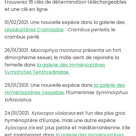
trouverez 18 clés de détermination téléchargeables
et une clé en ligne.
01/02/2021. Une nouvelle espèce dans la galerie des
Lépidoptères Crambidae
:
Crambus perlella
, le
crambus perlé.
26/01/2021.
Macrophya montana
présente un fort
dimorphisme sexuel, le mâle vient de rejoindre la
femelle dans
la galerie des Hyménoptères
Symphytes Tenthredinidae.
25/01/2021. Une nouvelle espèce dans
la galerie des
Hyménoptères Vespidae
, l’Eumeninae
Symmorphus
bifasciatus.
24/01/2021.
Xylocopa violacea
est l’un des plus gros
hyménoptère d’Europe, mais une autre espèce
Xylocopa iris
est plus petite et méditerranéenne. Elle
est maintenant dans
la galerie des Hyménoptères