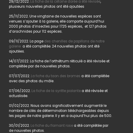
29/12/2022.
La fiche de la cétoine dorée a été révisée
,
plusieurs nouvelles photos ont été ajoutées
25/11/2022. Une vingtaine de nouvelles espèces sont
venues s’ajouter à la galerie, elle comporte aujourd’hui
2000 photos d’insectes pour 1725 espèces, et 127 photos
d’arachnides pour 112 espèces.
09/11/2022. La page
des chenilles de papillons de notre
galerie
a été complétée. 24 nouvelles photos ont été
ajoutées.
14/07/2022. La fiche de l’orthétrum réticulé a été révisée et
complétée par de nouvelles photos.
07/07/2022.
La fiche du taon des bromes
a été complétée
avec des photos du mâle.
07/06/2022.
La fiche de la syritte piolante
a été révisée et
actualisée.
01/02/2022. Nous avons significativement augmenté le
nombre de clés de détermination téléchargeables depuis
les pages de notre galerie. Il y en a aujourd’hui plus de 500.
30/01/2022.
La fiche du flamant rose
a été complétée par
de nouvelles photos.