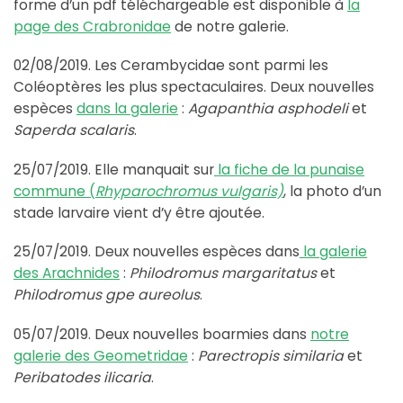
forme d’un pdf téléchargeable est disponible à
la
page des Crabronidae
de notre galerie.
02/08/2019. Les Cerambycidae sont parmi les
Coléoptères les plus spectaculaires. Deux nouvelles
espèces
dans la galerie
:
Agapanthia asphodeli
et
Saperda scalaris
.
25/07/2019. Elle manquait sur
la fiche de la punaise
commune (
Rhyparochromus vulgaris)
, la photo d’un
stade larvaire vient d’y être ajoutée.
25/07/2019. Deux nouvelles espèces dans
la galerie
des Arachnides
:
Philodromus margaritatus
et
Philodromus gpe aureolus
.
05/07/2019. Deux nouvelles boarmies dans
notre
galerie des Geometridae
:
Parectropis similaria
et
Peribatodes ilicaria
.