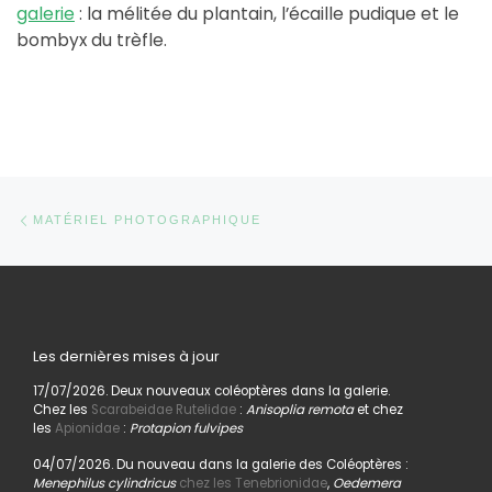
galerie
: la mélitée du plantain, l’écaille pudique et le
bombyx du trèfle.
Parcourir les articles
Article précédent
MATÉRIEL PHOTOGRAPHIQUE
Les dernières mises à jour
17/07/2026. Deux nouveaux coléoptères dans la galerie.
Chez les
Scarabeidae Rutelidae
:
Anisoplia remota
et chez
les
Apionidae
:
Protapion fulvipes
04/07/2026. Du nouveau dans la galerie des Coléoptères :
Menephilus cylindricus
chez les Tenebrionidae
,
Oedemera