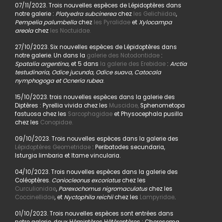
07/11/2023. Trois nouvelles espèces de Lépidoptères dans
notre galerie :
Platyedra subcinerea
chez
les Gelichiidae
,
Pempelia palumbella
chez
les Pyralidae
et
Xylocampa
areola
chez
les Noctuidae.
27/10/2023. Six nouvelles espèces de Lépidoptères dans
notre galerie. Un dans la
galerie des Notodontidae
:
Spatalia argentina,
et 5 dans
la galerie des Erebidae
:
Arctia
testudinaria, Odice jucunda, Odice suava, Catocala
nymphogoga et Ocneria rubea
.
15/10/2023. trois nouvelles espèces dans la galerie des
Diptères : Pyrellia vivida chez les
Muscidae,
Sphenometopa
fastuosa chez les
Sarcophagidae
et Physocephala pusilla
chez les
Conopidae.
09/10/2023. Trois nouvelles espèces dans la galerie des
Lépidoptères Geometridae
: Peribatodes secundaria,
Isturgia limbaria et Itame vincularia.
04/10/2023. Trois nouvelles espèces dans la galerie des
Coléoptères.
Coniocleonus excoriatus
chez les
Curculionidae
,
Parexochomus nigromaculatus
chez les
Coccinellidae
, et
Nyctophila reichii
chez les
Lampyridae
.
01/10/2023. Trois nouvelles espèces sont entrées dans