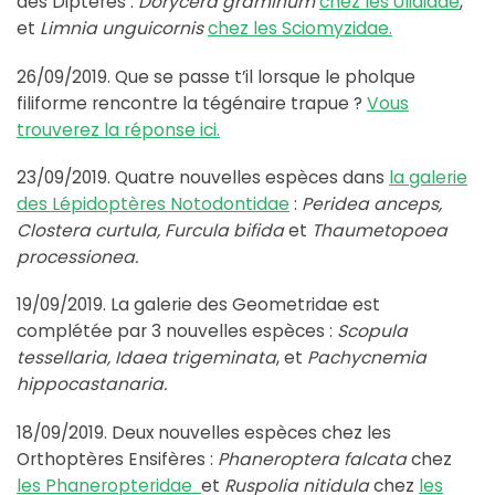
des Diptères :
Dorycera graminum
chez les Ulididae
,
et
Limnia unguicornis
chez les Sciomyzidae.
26/09/2019. Que se passe t’il lorsque le pholque
filiforme rencontre la tégénaire trapue ?
Vous
trouverez la réponse ici.
23/09/2019. Quatre nouvelles espèces dans
la galerie
des Lépidoptères Notodontidae
:
Peridea anceps,
Clostera curtula, Furcula bifida
et
Thaumetopoea
processionea.
19/09/2019. La galerie des Geometridae est
complétée par 3 nouvelles espèces :
Scopula
tessellaria, Idaea trigeminata
, et
Pachycnemia
hippocastanaria.
18/09/2019. Deux nouvelles espèces chez les
Orthoptères Ensifères :
Phaneroptera falcata
chez
les Phaneropteridae
et
Ruspolia nitidula
chez
les