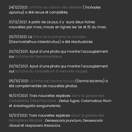
24/12/2021.
La fiche du clairon des abeilles
(
Trichodes
apiarius
) a été revue et complétée.
01/12/2021. A partir de ce jour, il y aura deux fiches
nouvelles par mois, mises en lignes les 1er et 15 du mois.
20/11/2021. La
fiche de la punaise du bouleau
(Elasmostethus interstinctus) a été réactualisée.
20/10/2021. Ajout d’une photo qui montre l’accouplement
sur
la fiche de l’aeschne bleue.
20/10/2021. Ajout d’une photo qui montre l’accouplement
sur
la fiche du sympetrum à nervures rouges.
05/10/2021.
La fiche de l’osmie rousse
(Osmia bicornis) a
été complémentée de nouvelles photos.
16/07/2021. Trois nouvelles espèces
dans la galerie des
Coléoptères Cerambycidae
:
Deilus fugax, Calamobius filum
et
Anastragalia sanguinolenta.
13/07/2021. Trois nouvelles espèces
dans la galerie des
Hémiptères Miridae
:
Deraeocoris punctum, Deraeocoris
ribauti
et
Harpocera thoracica.