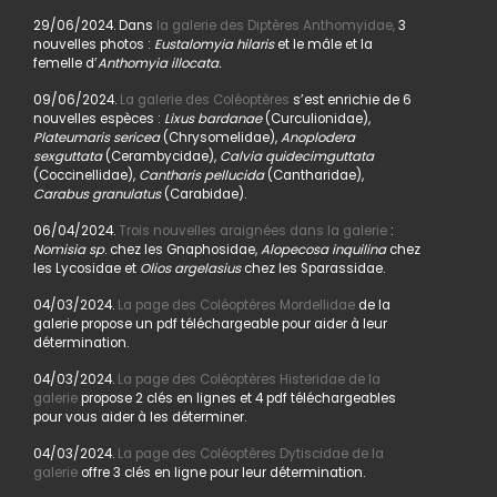
29/06/2024. Dans
la galerie des Diptères Anthomyidae,
3
nouvelles photos :
Eustalomyia hilaris
et le mâle et la
femelle d’
Anthomyia illocata.
09/06/2024.
La galerie des Coléoptères
s’est enrichie de 6
nouvelles espèces :
Lixus bardanae
(Curculionidae),
Plateumaris sericea
(Chrysomelidae),
Anoplodera
sexguttata
(Cerambycidae),
Calvia quidecimguttata
(Coccinellidae),
Cantharis pellucida
(Cantharidae),
Carabus granulatus
(Carabidae).
06/04/2024.
Trois nouvelles araignées dans la galerie
:
Nomisia sp
. chez les Gnaphosidae,
Alopecosa inquilina
chez
les Lycosidae et
Olios argelasius
chez les Sparassidae.
04/03/2024.
La page des Coléoptères Mordellidae
de la
galerie propose un pdf téléchargeable pour aider à leur
détermination.
04/03/2024.
La page des Coléoptères Histeridae de la
galerie
propose 2 clés en lignes et 4 pdf téléchargeables
pour vous aider à les déterminer.
04/03/2024.
La page des Coléoptères Dytiscidae de la
galerie
offre 3 clés en ligne pour leur détermination.