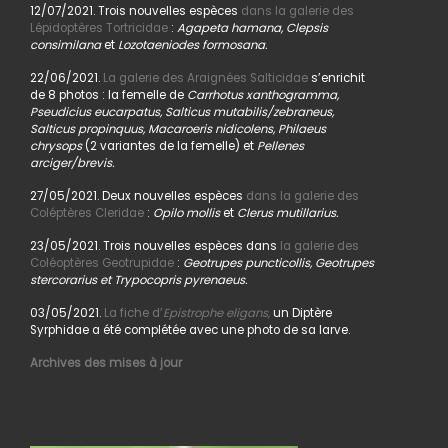
12/07/2021. Trois nouvelles espèces
dans la galerie des
Lépidoptères Tortricidae
:
Agapeta hamana, Clepsis
consimilana
et
Lozotaeniodes formosana.
22/06/2021.
La galerie des Araignées Salticidae
s’enrichit
de 8 photos : la femelle de
Carrhotus xanthogramma,
Pseudicius eucarpatus, Salticus mutabilis/zebraneus,
Salticus propinquus, Macaroeris nidicolens, Philaeus
chrysops
(2 variantes de la femelle) et
Pellenes
arciger/brevis.
27/05/2021. Deux nouvelles espèces
dans la galerie des
Coléptères Cleridae
:
Opilo mollis
et
Clerus mutillarius.
23/05/2021. Trois nouvelles espèces dans
la galerie des
Coléoptères Geotrupidae
:
Geotrupes puncticollis, Geotrupes
stercorarius et Trypocopris pyrenaeus.
03/05/2021.
La fiche d’
Epistrophe eligans,
un Diptère
Syrphidae a été complétée avec une photo de sa larve.
Archives des mises à jour