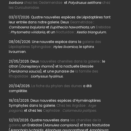
barbara
chez les Oedemeridae
et
Polydrusus setifrons
chez
les Curculionidae.
03/07/2026. Quatre nouvelles espèces de Lépidoptères font
leur entrée dans notre galerie. Deux
Geometridae
:
Comibaena bajularia
et
Eupithecia haworthiata,
un
Erebidae
:
Phytometra viridaria
, et un
Noctuidae
:
Xestia triangulum.
08/06/2026. Une nouvelle espèce dans la
galerie des
Lépidoptères Sphingidae
:
Hyles livornica,
le sphinx
livournien.
21/05/2026. Deux
nouvelles chenilles dans la galerie
: le
citron (
Gonepteryx rhamni
) et la noctuelle blessée
(
Peridroma saucia
), et une punaise de
la famille des
Rhopalidae :
Liorhyssus hyalinus.
20/04/2026.
La fiche du phylan des dunes
a été
complétée.
19/03/2026. Deux nouvelles espèces d’Hyménoptères
Symphytes dans la galerie.
Chez les Argidae :
Arge
pagana
,
et chez les
Cephidae :
Calameuta pallipes.
12/03/2026. Quatre nouvelles dans
les chenilles de la
galerie,
un Erebidae (
Manulea complana
) et trois Noctuidae
(
Agrochola lychnidis, Allophyes oxyacanthae
et
Amphipyra