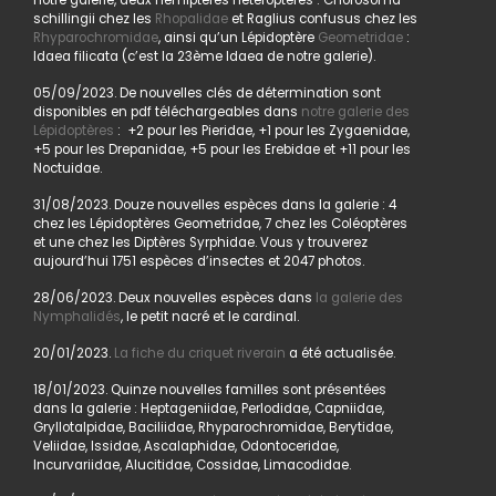
notre galerie, deux Hémiptères Hétéroptères : Chorosoma
schillingii chez les
Rhopalidae
et Raglius confusus chez les
Rhyparochromidae
, ainsi qu’un Lépidoptère
Geometridae
:
Idaea filicata (c’est la 23ème Idaea de notre galerie).
05/09/2023. De nouvelles clés de détermination sont
disponibles en pdf téléchargeables dans
notre galerie des
Lépidoptères
: +2 pour les Pieridae, +1 pour les Zygaenidae,
+5 pour les Drepanidae, +5 pour les Erebidae et +11 pour les
Noctuidae.
31/08/2023. Douze nouvelles espèces dans la galerie : 4
chez les Lépidoptères Geometridae, 7 chez les Coléoptères
et une chez les Diptères Syrphidae. Vous y trouverez
aujourd’hui 1751 espèces d’insectes et 2047 photos.
28/06/2023. Deux nouvelles espèces dans
la galerie des
Nymphalidés
, le petit nacré et le cardinal.
20/01/2023.
La fiche du criquet riverain
a été actualisée.
18/01/2023. Quinze nouvelles familles sont présentées
dans la galerie : Heptageniidae, Perlodidae, Capniidae,
Gryllotalpidae, Baciliidae, Rhyparochromidae, Berytidae,
Veliidae, Issidae, Ascalaphidae, Odontoceridae,
Incurvariidae, Alucitidae, Cossidae, Limacodidae.