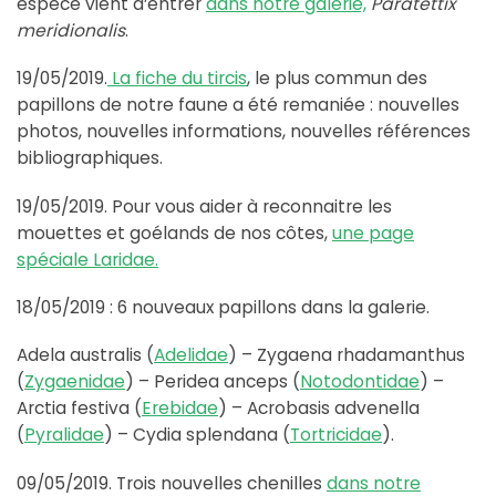
espèce vient d’entrer
dans notre galerie,
Paratettix
meridionalis
.
19/05/2019.
La fiche du tircis
, le plus commun des
papillons de notre faune a été remaniée : nouvelles
photos, nouvelles informations, nouvelles références
bibliographiques.
19/05/2019. Pour vous aider à reconnaitre les
mouettes et goélands de nos côtes,
une page
spéciale Laridae.
18/05/2019 : 6 nouveaux papillons dans la galerie.
Adela australis (
Adelidae
) – Zygaena rhadamanthus
(
Zygaenidae
) – Peridea anceps (
Notodontidae
) –
Arctia festiva (
Erebidae
) – Acrobasis advenella
(
Pyralidae
) – Cydia splendana (
Tortricidae
).
09/05/2019. Trois nouvelles chenilles
dans notre