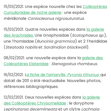
15/03/2021. Une espèce nouvelle chez les
Coléoptères
Curculionidae de notre galerie
: une espèce
méridionale
Coniocleonus nigrosuturatus.
15/03/2021. Quatre nouvelles espèces dans
la galerie
des Arachnides.
Une Gnaphosidae (
Scotophaeus sp.
),
une Thomisidae (
Runcinia grammica
) et 2 Theridiidae
(
Steatoda nobilis
et
Sardinidion blackwalli
).
08/02/2021. une nouvelle espèce dans la
galerie des
Coléoptères Elateridae
:
Stenagostus rhombeus.
16/02/2021. L
a fiche de l’amaryllis,
Pyronia tithonus,
qui
datait de 2011 a été réactualisée. Nouvelles photos,
références bibliographiques.
12/02/2021. Deux nouvelles espèces dans
la galerie
des Coléoptères Chrysomelidae
: le doryphore
Leptinotarsa decemlineata
et un clytre
Lachnaia