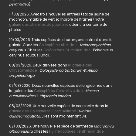
pyramidea
).
11/03/2026. Avec trois nouvelles entrées (stade jeune de
machaon, marbré de vert et marbré de Kramer) notre
galerie des chenilles de papillons
atteint la centaine de
photos.
10/03/2026. Trois espèces de charançons entrent dans la
galerie. Chez les
Coléoptères Attelidae
:
Tatianarhynchites
aequatus
. Chez les
Coléoptères Curculionidae
: Polydrusus
cervinus et Lixus juncii.
08/03/2026. Deux arrivées dans
la galerie des
Chrysomelidae
:
Colaspidema barbarum
et
Altica
ampelophaga
.
07/03/2026. Deux nouvelles espèces de longicornes dans
la galerie des
Coléoptères Cerambycidae
:
Mesosa
curculionoides
et
Phytoecia icterica
.
05/03/2026. Une nouvelle espèce de coccinelle dans la
galerie des Coléoptères Coccinellidae
:
Vibidia
duodecimguttata.
Elles sont maintenant 34.
02/03/2026. Une nouvelle espèce de tenthrède
Macrophya
alboannulata
chez les
Hyménoptères Tenthredinidae
.