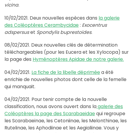
vicina
.
10/02/2021. Deux nouvelles espèces dans
la galerie
des Coléoptères Cerambycidae
:
Exocentrus
adspersus
et
Spondylis buprestoides
.
08/02/2021. Deux nouvelles clés de détermination
téléchargeables (pour les Eucera et les Xylocopa) sur
la page des
Hyménoptères Apidae de notre galerie.
04/02/2021.
La fiche de la libelle déprimée
a été
enrichie de nouvelles photos dont celle de la femelle
qui manquait.
04/02/2021. Pour tenir compte de la nouvelle
classification, nous avons ouvert dans la
galerie des
Coléoptères la page des Scarabaeidae
qui regroupe
les Scarabaeinae, les Cetoniinae, les Melonthinae, les
Rutelinae, les Aphodiinae et les Aegialiinae. Vous y