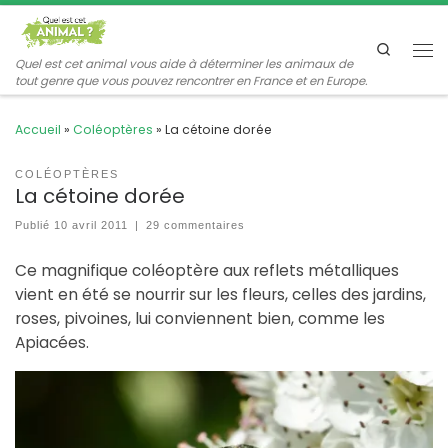
Passer au contenu
Search
Me
Quel est cet animal vous aide à déterminer les animaux de
tout genre que vous pouvez rencontrer en France et en Europe.
Accueil
»
Coléoptères
»
La cétoine dorée
COLÉOPTÈRES
La cétoine dorée
Publié
10 avril 2011
|
29 commentaires
Ce magnifique coléoptère aux reflets métalliques
vient en été se nourrir sur les fleurs, celles des jardins,
roses, pivoines, lui conviennent bien, comme les
Apiacées.