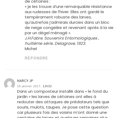
de cétoines :
« je les trouve d’une remarquable résistance
aux rudesses de l’hiver. Elles ont gardé le
tempérament robuste des larves,
qu’autrefois j’admirais durcies dans un bloc
de neige congelée et revenant après à la vie
par un dégel ménagé ».
J.H.Fabre. Souvenirs Entomologiques ,
huitième série. Delagrave, 1923.
Michel
RÉPONDRE
NARCY JP
16 janvier 2017,
12h32
Dans un composteur installé dans « le fond du
jardin » les larves de cétoines ont elles à
redouter des attaques de prédateurs tels que
souris, mulots, taupes. Je pose cette question
car plusieurs fois des voisins m’ont donné une
centaine de larves et quelques semaines plus