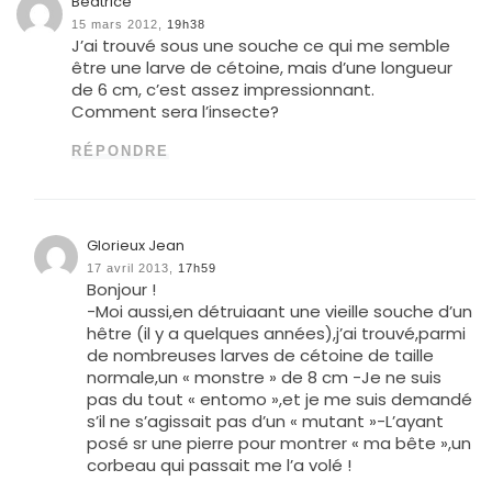
Béatrice
15 mars 2012,
19h38
J’ai trouvé sous une souche ce qui me semble
être une larve de cétoine, mais d’une longueur
de 6 cm, c’est assez impressionnant.
Comment sera l’insecte?
RÉPONDRE
Glorieux Jean
17 avril 2013,
17h59
Bonjour !
-Moi aussi,en détruiaant une vieille souche d’un
hêtre (il y a quelques années),j’ai trouvé,parmi
de nombreuses larves de cétoine de taille
normale,un « monstre » de 8 cm -Je ne suis
pas du tout « entomo »,et je me suis demandé
s’il ne s’agissait pas d’un « mutant »-L’ayant
posé sr une pierre pour montrer « ma bête »,un
corbeau qui passait me l’a volé !