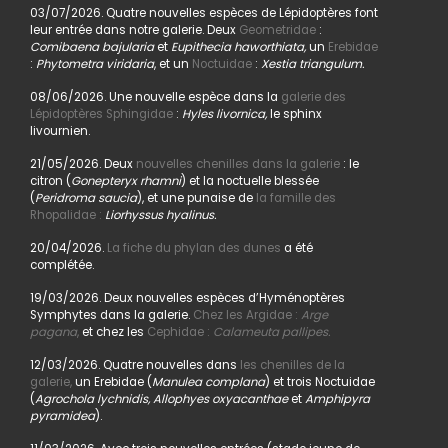
03/07/2026. Quatre nouvelles espèces de Lépidoptères font
leur entrée dans notre galerie. Deux
Geometridae
:
Comibaena bajularia
et
Eupithecia haworthiata,
un
Erebidae
:
Phytometra viridaria
, et un
Noctuidae
:
Xestia triangulum.
08/06/2026. Une nouvelle espèce dans la
galerie des
Lépidoptères Sphingidae
:
Hyles livornica,
le sphinx
livournien.
21/05/2026. Deux
nouvelles chenilles dans la galerie
: le
citron (
Gonepteryx rhamni
) et la noctuelle blessée
(
Peridroma saucia
), et une punaise de
la famille des
Rhopalidae :
Liorhyssus hyalinus.
20/04/2026.
La fiche du phylan des dunes
a été
complétée.
19/03/2026. Deux nouvelles espèces d’Hyménoptères
Symphytes dans la galerie.
Chez les Argidae :
Arge
pagana
,
et chez les
Cephidae :
Calameuta pallipes.
12/03/2026. Quatre nouvelles dans
les chenilles de la
galerie,
un Erebidae (
Manulea complana
) et trois Noctuidae
(
Agrochola lychnidis, Allophyes oxyacanthae
et
Amphipyra
pyramidea
).