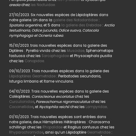
areola
chez
les Noctuidae.
27/10/2023. Six nouvelles espèces de Lépidoptères dans
notre galerie. Un dans la
galerie des Notodontidae
:
Spatalia argentina,
et 5 dans
la galerie des Erebidae
:
Arctia
testudinaria, Odice jucunda, Odice suava, Catocala
nymphogoga et Ocneria rubea
.
15/10/2023. trois nouvelles espèces dans la galerie des
Diptères : Pyrellia vivida chez les
Muscidae,
Sphenometopa
fastuosa chez les
Sarcophagidae
et Physocephala pusilla
chez les
Conopidae.
09/10/2023. Trois nouvelles espèces dans la galerie des
Lépidoptères Geometridae
: Peribatodes secundaria,
Isturgia limbaria et Itame vincularia.
04/10/2023. Trois nouvelles espèces dans la galerie des
Coléoptères.
Coniocleonus excoriatus
chez les
Curculionidae
,
Parexochomus nigromaculatus
chez les
Coccinellidae
, et
Nyctophila reichii
chez les
Lampyridae
.
01/10/2023. Trois nouvelles espèces sont entrées dans
notre galerie, deux Hémiptères Hétéroptères : Chorosoma
schillingii chez les
Rhopalidae
et Raglius confusus chez les
Rhyparochromidae
, ainsi qu’un Lépidoptère
Geometridae
: