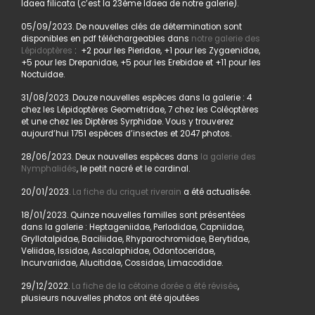
Idaea filicata (c’est la 23ème Idaea de notre galerie).
05/09/2023. De nouvelles clés de détermination sont
disponibles en pdf téléchargeables dans
notre galerie des
Lépidoptères
: +2 pour les Pieridae, +1 pour les Zygaenidae,
+5 pour les Drepanidae, +5 pour les Erebidae et +11 pour les
Noctuidae.
31/08/2023. Douze nouvelles espèces dans la galerie : 4
chez les Lépidoptères Geometridae, 7 chez les Coléoptères
et une chez les Diptères Syrphidae. Vous y trouverez
aujourd’hui 1751 espèces d’insectes et 2047 photos.
28/06/2023. Deux nouvelles espèces dans
la galerie des
Nymphalidés
, le petit nacré et le cardinal.
20/01/2023.
La fiche du criquet riverain
a été actualisée.
18/01/2023. Quinze nouvelles familles sont présentées
dans la galerie : Heptageniidae, Perlodidae, Capniidae,
Gryllotalpidae, Baciliidae, Rhyparochromidae, Berytidae,
Veliidae, Issidae, Ascalaphidae, Odontoceridae,
Incurvariidae, Alucitidae, Cossidae, Limacodidae.
29/12/2022.
La fiche de la cétoine dorée a été révisée
,
plusieurs nouvelles photos ont été ajoutées