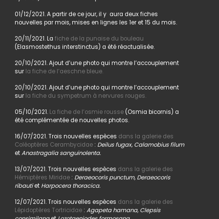
01/12/2021. A partir de ce jour, il y aura deux fiches
nouvelles par mois, mises en lignes les 1er et 15 du mois.
20/11/2021. La
fiche de la punaise du bouleau
(Elasmostethus interstinctus) a été réactualisée.
20/10/2021. Ajout d’une photo qui montre l’accouplement
sur
la fiche de l’aeschne bleue.
20/10/2021. Ajout d’une photo qui montre l’accouplement
sur
la fiche du sympetrum à nervures rouges.
05/10/2021.
La fiche de l’osmie rousse
(Osmia bicornis) a
été complémentée de nouvelles photos.
16/07/2021. Trois nouvelles espèces
dans la galerie des
Coléoptères Cerambycidae
:
Deilus fugax, Calamobius filum
et
Anastragalia sanguinolenta.
13/07/2021. Trois nouvelles espèces
dans la galerie des
Hémiptères Miridae
:
Deraeocoris punctum, Deraeocoris
ribauti
et
Harpocera thoracica.
12/07/2021. Trois nouvelles espèces
dans la galerie des
Lépidoptères Tortricidae
:
Agapeta hamana, Clepsis
consimilana
et
Lozotaeniodes formosana.