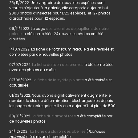
25/11/2022. Une vingtaine de nouvelles espèces sont
venues s’ajouter à la galerie, elle comporte aujourd’hui
2000 photos d’insectes pour 1725 espèces, et 127 photos
d’arachnides pour 112 espèces.
09/11/2022. La page
des chenilles de papillons de notre
galerie
a été complétée. 24 nouvelles photos ont été
ajoutées.
14/07/2022. La fiche de l’orthétrum réticulé a été révisée et
complétée par de nouvelles photos.
07/07/2022.
La fiche du taon des bromes
a été complétée
avec des photos du mâle.
07/06/2022.
La fiche de la syritte piolante
a été révisée et
actualisée.
01/02/2022. Nous avons significativement augmenté le
nombre de clés de détermination téléchargeables depuis
les pages de notre galerie. Il y en a aujourd’hui plus de 500.
30/01/2022.
La fiche du flamant rose
a été complétée par
de nouvelles photos.
24/12/2021.
La fiche du clairon des abeilles
(
Trichodes
apiarius
) a été revue et complétée.