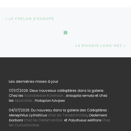
Parcourir les articles
Article précédent
LE FRELON D’EUROPE
RETOUR À LA LISTE DES AR
Ar
LA RHINGIE LONG-NEZ
Les dernières mises à jour
17/07/2026. Deux nouveaux coléoptères dans la galerie.
Chez les
Scarabeidae Rutelidae
:
Anisoplia remota
et chez
les
Apionidae
:
Protapion fulvipes
04/07/2026. Du nouveau dans la galerie des Coléoptères :
Menephilus cylindricus
chez les Tenebrionidae
,
Oedemera
barbara
chez les Oedemeridae
et
Polydrusus setifrons
chez
les Curculionidae.