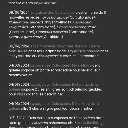
femelle d’
Anthomyia illocata.
09/06/2024.
La galerie des Coléoptères
s’est enrichie de 6
nouvelles espèces :
Lixus bardanae
(Curculionidae),
Plateumaris sericea
(Chrysomelidae),
Anoplodera
sexguttata
(Cerambycidae),
Calvia quidecimguttata
(Coccinellidae),
Cantharis pellucida
(Cantharidae),
Carabus granulatus
(Carabidae).
06/04/2024.
Trois nouvelles araignées dans la galerie
:
Nomisia sp
. chez les Gnaphosidae,
Alopecosa inquilina
chez
les Lycosidae et
Olios argelasius
chez les Sparassidae.
04/03/2024.
La page des Coléoptères Mordellidae
de la
galerie propose un pdf téléchargeable pour aider à leur
détermination.
04/03/2024.
La page des Coléoptères Histeridae de la
galerie
propose 2 clés en lignes et 4 pdf téléchargeables
pour vous aider à les déterminer.
04/03/2024.
La page des Coléoptères Dytiscidae de la
galerie
offre 3 clés en ligne pour leur détermination.
07/11/2023. Trois nouvelles espèces de Lépidoptères dans
notre galerie :
Platyedra subcinerea
chez
les Gelichiidae
,
Pempelia palumbella
chez
les Pyralidae
et
Xylocampa