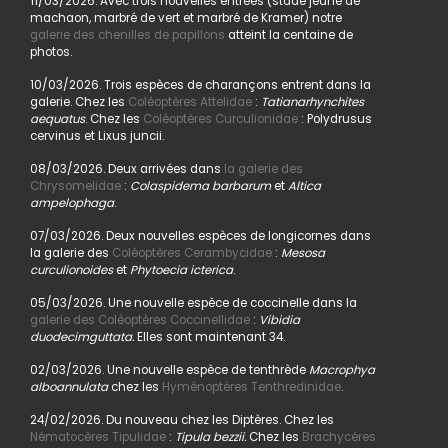
11/03/2026. Avec trois nouvelles entrées (stade jeune de
machaon, marbré de vert et marbré de Kramer) notre
galerie des chenilles de papillons
atteint la centaine de
photos.
10/03/2026. Trois espèces de charançons entrent dans la
galerie. Chez les
Coléoptères Attelidae
:
Tatianarhynchites
aequatus
. Chez les
Coléoptères Curculionidae
: Polydrusus
cervinus et Lixus juncii.
08/03/2026. Deux arrivées dans
la galerie des
Chrysomelidae
:
Colaspidema barbarum
et
Altica
ampelophaga
.
07/03/2026. Deux nouvelles espèces de longicornes dans
la galerie des
Coléoptères Cerambycidae
:
Mesosa
curculionoides
et
Phytoecia icterica
.
05/03/2026. Une nouvelle espèce de coccinelle dans la
galerie des Coléoptères Coccinellidae
:
Vibidia
duodecimguttata.
Elles sont maintenant 34.
02/03/2026. Une nouvelle espèce de tenthrède
Macrophya
alboannulata
chez les
Hyménoptères Tenthredinidae
.
24/02/2026. Du nouveau chez les Diptères. Chez les
Nématocères Tipulidae
:
Tipula bezzii.
Chez les
Brachycères