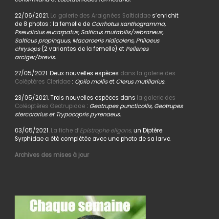
22/06/2021.
La galerie des Araignées Salticidae
s’enrichit
de 8 photos : la femelle de
Carrhotus xanthogramma,
Pseudicius eucarpatus, Salticus mutabilis/zebraneus,
Salticus propinquus, Macaroeris nidicolens, Philaeus
chrysops
(2 variantes de la femelle) et
Pellenes
arciger/brevis.
27/05/2021. Deux nouvelles espèces
dans la galerie des
Coléptères Cleridae
:
Opilo mollis
et
Clerus mutillarius.
23/05/2021. Trois nouvelles espèces dans
la galerie des
Coléoptères Geotrupidae
:
Geotrupes puncticollis, Geotrupes
stercorarius et Trypocopris pyrenaeus.
03/05/2021.
La fiche d’
Epistrophe eligans,
un Diptère
Syrphidae a été complétée avec une photo de sa larve.
Archives des mises à jour