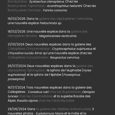
Bombyliidae
:
Systoechus ctenopterus
. Chez les
Brachycères Tephritidae
:
Acanthiophilus helianthi
. Chez les
Brachycères Faniidae
:
Fannia coracina
.
19/02/2026. Dans la
galerie des Lépidoptères Tortricidae
,
une nouvelle espèce
Peltochrista sp.
18/02/2026. Une nouvelle espèce dans la
galerie des
Hémiptères Miridae
:
Megaloceroea recticornis.
21/10/2024. Deux nouvelles espèces dans la galerie des
Coléoptères Chrysomelidae
:
Cryptocephalus sulphureus
et
Chrysolina lucida
. Ainsi qu’une nouvelle espèce chez les
Coléoptères Curculionidae
:
Naupactus cervinus.
26/07/2024. Deux nouvelles espèces dans la
galerie des
Lépidoptères Sphingidae
: le sphinx de l’euphorbe (
Hyles
euphorbiae
) et le sphinx de l’épilobe (
Proserpinus
proserpina
).
16/07/2024. Trois nouvelles espèces dans la galerie des
Coléoptères :
Coraebus rubi
chez les Buprestidae,
Oenopia
lyncea
chez les Coccinellidae,
et la superbe Rosalie des
Alpes
Rosalia alpina
chez les Cerambycidae.
29/06/2024. Dans
la galerie des Diptères Anthomyidae,
3
nouvelles photos :
Eustalomyia hilaris
et le mâle et la