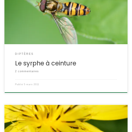
syrphe a ceinture est l’un des plus répandus. Episyrphus
balteatus POSITION SYSTÉMATIQUE : Insecte, Diptère Famille des
Syrphidae ETYMOLOGIE : Episyrphus = proche de ma mouche et
balteatus = ceinturé Les anglais l’appellent « marmalade
hoverfly » : le […]
DIPTÈRES
Le syrphe à ceinture
2 commentaires
Publié
5 mars 2011
Ce coléoptère vert métallique est très fréquent sur les fleurs où il