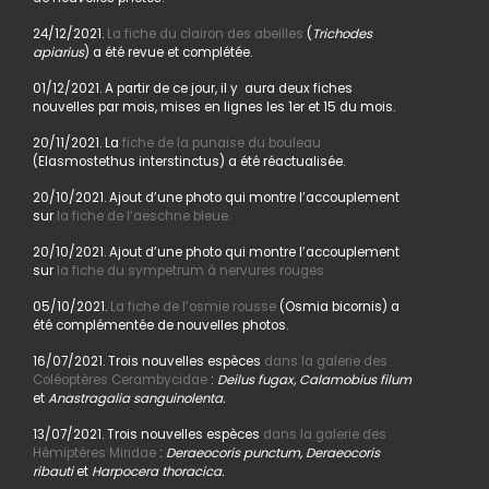
24/12/2021.
La fiche du clairon des abeilles
(
Trichodes
apiarius
) a été revue et complétée.
01/12/2021. A partir de ce jour, il y aura deux fiches
nouvelles par mois, mises en lignes les 1er et 15 du mois.
20/11/2021. La
fiche de la punaise du bouleau
(Elasmostethus interstinctus) a été réactualisée.
20/10/2021. Ajout d’une photo qui montre l’accouplement
sur
la fiche de l’aeschne bleue.
20/10/2021. Ajout d’une photo qui montre l’accouplement
sur
la fiche du sympetrum à nervures rouges.
05/10/2021.
La fiche de l’osmie rousse
(Osmia bicornis) a
été complémentée de nouvelles photos.
16/07/2021. Trois nouvelles espèces
dans la galerie des
Coléoptères Cerambycidae
:
Deilus fugax, Calamobius filum
et
Anastragalia sanguinolenta.
13/07/2021. Trois nouvelles espèces
dans la galerie des
Hémiptères Miridae
:
Deraeocoris punctum, Deraeocoris
ribauti
et
Harpocera thoracica.