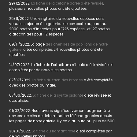
29/12/2022.
La fiche de la cétoine dorée a été révisée
,
plusieurs nouvelles photos ont été ajoutées
25/11/2022. Une vingtaine de nouvelles espèces sont
venues s’ajouter à la galerie, elle comporte aujourd’hui
2000 photos d’insectes pour 1725 espèces, et 127 photos
d’arachnides pour 112 espèces.
09/11/2022. La page
des chenilles de papillons de notre
galerie
a été complétée. 24 nouvelles photos ont été
ajoutées.
14/07/2022. La fiche de l’orthétrum réticulé a été révisée et
complétée par de nouvelles photos.
07/07/2022.
La fiche du taon des bromes
a été complétée
avec des photos du mâle.
07/06/2022.
La fiche de la syritte piolante
a été révisée et
actualisée.
01/02/2022. Nous avons significativement augmenté le
nombre de clés de détermination téléchargeables depuis
les pages de notre galerie. Il y en a aujourd’hui plus de 500.
30/01/2022.
La fiche du flamant rose
a été complétée par
de nouvelles photos.