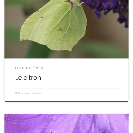
C’est l’un des tout premiers papillons de l’année. D’une belle
couleur jaune uniforme, il n’est guère difficile à reconnaitre.
Gonepteryx rhamni POSITION SYSTÉMATIQUE : Insecte Lépidoptère
Famille des Pieridae ETYMOLOGIE : Gonepteryx : aile anguleuse, et
rhamni = du nerprun ou de la bourdaine les anglais l’appellent
« brimstone », c’est à dire le « soufre ». DESCRIPTION : […]
LÉPIDOPTÈRES
Le citron
Publié
9 janvier 2011