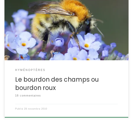
Il y a une trentaine d’espèces de bourdons en Europe, parmi les 10
plus fréquents, le bourdon des champs est entièrement roux.
Bombus pascuorum Le bourdon roux, le bourdon des bocages
POSITION SYSTÉMATIQUE : Insecte Hyménoptère Famille des
Apoidae ETYMOLOGIE : Bombus = bourdonnement et pascuorum
= des paturages En anglais, il se nomme […]
HYMÉNOPTÈRES
Le bourdon des champs ou
bourdon roux
16 commentaires
Publié
28 novembre 2010