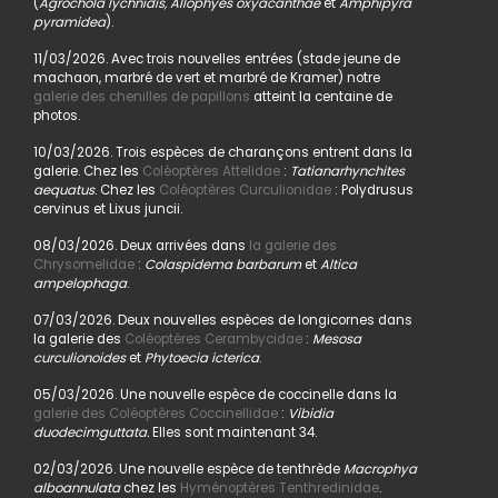
(
Agrochola lychnidis, Allophyes oxyacanthae
et
Amphipyra
pyramidea
).
11/03/2026. Avec trois nouvelles entrées (stade jeune de
machaon, marbré de vert et marbré de Kramer) notre
galerie des chenilles de papillons
atteint la centaine de
photos.
10/03/2026. Trois espèces de charançons entrent dans la
galerie. Chez les
Coléoptères Attelidae
:
Tatianarhynchites
aequatus
. Chez les
Coléoptères Curculionidae
: Polydrusus
cervinus et Lixus juncii.
08/03/2026. Deux arrivées dans
la galerie des
Chrysomelidae
:
Colaspidema barbarum
et
Altica
ampelophaga
.
07/03/2026. Deux nouvelles espèces de longicornes dans
la galerie des
Coléoptères Cerambycidae
:
Mesosa
curculionoides
et
Phytoecia icterica
.
05/03/2026. Une nouvelle espèce de coccinelle dans la
galerie des Coléoptères Coccinellidae
:
Vibidia
duodecimguttata.
Elles sont maintenant 34.
02/03/2026. Une nouvelle espèce de tenthrède
Macrophya
alboannulata
chez les
Hyménoptères Tenthredinidae
.