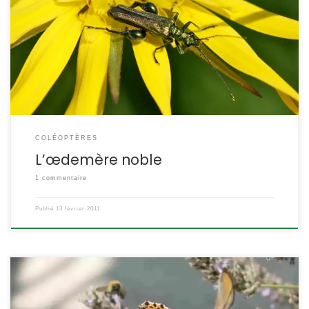
se nourrit. Ses élytres sont souples et se rétrécissent vers l’arrière.
On reconnait les mâles à leurs fémurs des pattes postérieures
particulièrement développés. Oedemera nobilis (ex- Oncomera
nobilis). POSITION SYSTÉMATIQUE : Insecte Coléoptère Famille des
Oedemeridae ETYMOLOGIE : Oncomera = cuisse renflée […]
COLÉOPTÈRES
L’œdemère noble
1 commentaire
Publié
13 février 2011