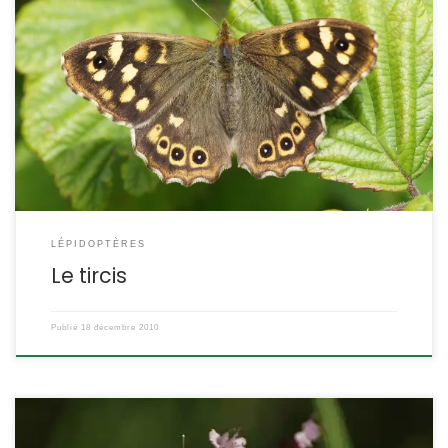
C’est un petit papillon bien courant dans les campagnes et les
bois. On peut le trouver du printemps jusqu’en automne. Pararge
aegeria Linnaeus,1758 POSITION SYSTÉMATIQUE : Insecte
Lépidoptère Famille des Nymphalidae (Satyrinae) ETYMOLOGIE :
Pararge = près d’Arge et aegeria = nom d’une nymphe des
sources. Son nom vernaculaire, le tircis, est aussi inspiré […]
LÉPIDOPTÈRES
Le tircis
Publié
18 décembre 2010