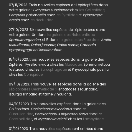
07/11/2023. Trois nouvelles espèces de Lépidoptères dans
notre galerie :
Platyedra subcinerea
chez
les Gelichiidae
,
Pempelia palumbella
chez
les Pyralidae
et
Xylocampa
areola
chez
les Noctuidae.
27/10/2023. Six nouvelles espèces de Lépidoptères dans
notre galerie. Un dans la
galerie des Notodontidae
:
Spatalia argentina,
et 5 dans
la galerie des Erebidae
:
Arctia
testudinaria, Odice jucunda, Odice suava, Catocala
nymphogoga et Ocneria rubea
.
15/10/2023. trois nouvelles espèces dans la galerie des
Diptères : Pyrellia vivida chez les
Muscidae,
Sphenometopa
fastuosa chez les
Sarcophagidae
et Physocephala pusilla
chez les
Conopidae.
09/10/2023. Trois nouvelles espèces dans la galerie des
Lépidoptères Geometridae
: Peribatodes secundaria,
Isturgia limbaria et Itame vincularia.
04/10/2023. Trois nouvelles espèces dans la galerie des
Coléoptères.
Coniocleonus excoriatus
chez les
Curculionidae
,
Parexochomus nigromaculatus
chez les
Coccinellidae
, et
Nyctophila reichii
chez les
Lampyridae
.
01/10/2023. Trois nouvelles espèces sont entrées dans