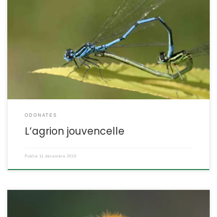
Il existe plusieurs espèces d’agrions dont le corps est bleu et noir.
Ils appartiennent généralement à la famille des Coenagrions,
mais la plus grande attention est de mise pour en déterminer
l’espèce. Coenagrion puella POSITION SYSTÉMATIQUE : Insecte
Odonate Zygoptère Famille des Coenagrionidae ETYMOLOGIE : de
puella = jeune fille Les anglais l’ont baptisé […]
ODONATES
L’agrion jouvencelle
Publié
11 décembre 2010