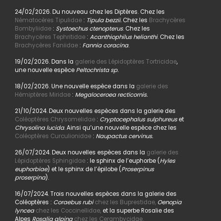
24/02/2026. Du nouveau chez les Diptères. Chez les
Nématocères Tipulidae
:
Tipula bezzii.
Chez les
Brachycères
Bombyliidae
:
Systoechus ctenopterus
. Chez les
Brachycères Tephritidae
:
Acanthiophilus helianthi
. Chez les
Brachycères Faniidae
:
Fannia coracina
.
19/02/2026. Dans la
galerie des Lépidoptères Tortricidae
,
une nouvelle espèce
Peltochrista sp.
18/02/2026. Une nouvelle espèce dans la
galerie des
Hémiptères Miridae
:
Megaloceroea recticornis.
21/10/2024. Deux nouvelles espèces dans la galerie des
Coléoptères Chrysomelidae
:
Cryptocephalus sulphureus
et
Chrysolina lucida
. Ainsi qu’une nouvelle espèce chez les
Coléoptères Curculionidae
:
Naupactus cervinus.
26/07/2024. Deux nouvelles espèces dans la
galerie des
Lépidoptères Sphingidae
: le sphinx de l’euphorbe (
Hyles
euphorbiae
) et le sphinx de l’épilobe (
Proserpinus
proserpina
).
16/07/2024. Trois nouvelles espèces dans la galerie des
Coléoptères :
Coraebus rubi
chez les Buprestidae,
Oenopia
lyncea
chez les Coccinellidae,
et la superbe Rosalie des
Alpes
Rosalia alpina
chez les Cerambycidae.