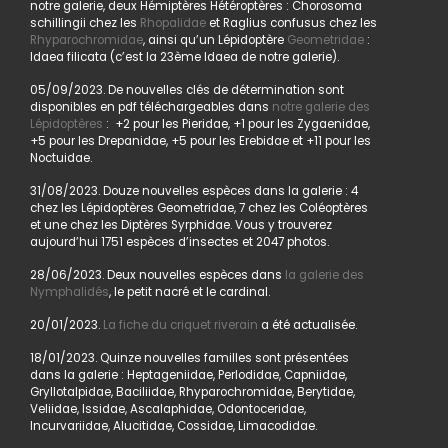
notre galerie, deux Hémiptères Hétéroptères : Chorosoma
schillingii chez les
Rhopalidae
et Raglius confusus chez les
Rhyparochromidae
, ainsi qu’un Lépidoptère
Geometridae
:
Idaea filicata (c’est la 23ème Idaea de notre galerie).
05/09/2023. De nouvelles clés de détermination sont
disponibles en pdf téléchargeables dans
notre galerie des
Lépidoptères
: +2 pour les Pieridae, +1 pour les Zygaenidae,
+5 pour les Drepanidae, +5 pour les Erebidae et +11 pour les
Noctuidae.
31/08/2023. Douze nouvelles espèces dans la galerie : 4
chez les Lépidoptères Geometridae, 7 chez les Coléoptères
et une chez les Diptères Syrphidae. Vous y trouverez
aujourd’hui 1751 espèces d’insectes et 2047 photos.
28/06/2023. Deux nouvelles espèces dans
la galerie des
Nymphalidés
, le petit nacré et le cardinal.
20/01/2023.
La fiche du criquet riverain
a été actualisée.
18/01/2023. Quinze nouvelles familles sont présentées
dans la galerie : Heptageniidae, Perlodidae, Capniidae,
Gryllotalpidae, Baciliidae, Rhyparochromidae, Berytidae,
Veliidae, Issidae, Ascalaphidae, Odontoceridae,
Incurvariidae, Alucitidae, Cossidae, Limacodidae.