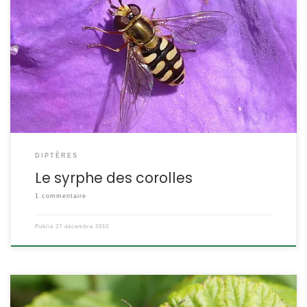
Un très joli syrphe habitué de nos jardins. Le motif de son
abdomen permet de le reconnaitre. Ses larves mangent les
pucerons. Eupeodes corollae (ex Metasyrphus corollae) POSITION
SYSTÉMATIQUE : Insecte Diptère Famille des Syrphidae
ETYMOLOGIE : DESCRIPTION : Taille : Il mesure entre 1 cm et 1,5 cm
Forme, allure Coloration : Le syrphe des corolles […]
DIPTÈRES
Le syrphe des corolles
1 commentaire
Publié
27 décembre 2010