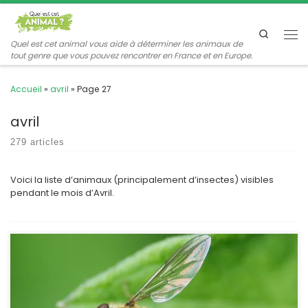
Passer au contenu
Search
Me
Quel est cet animal vous aide à déterminer les animaux de
tout genre que vous pouvez rencontrer en France et en Europe.
Accueil
»
avril
»
Page 27
avril
279 articles
Voici la liste d’animaux (principalement d’insectes) visibles
pendant le mois d’Avril.
Spécialistes du vol stationnaire, les syrphes sont aussi des
champions dans la ressemblance avec les hyménoptères. Le