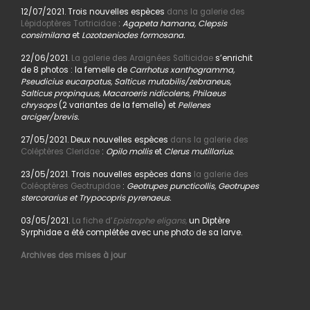
12/07/2021. Trois nouvelles espèces
dans la galerie des
Lépidoptères Tortricidae
:
Agapeta hamana, Clepsis
consimilana
et
Lozotaeniodes formosana.
22/06/2021.
La galerie des Araignées Salticidae
s’enrichit
de 8 photos : la femelle de
Carrhotus xanthogramma,
Pseudicius eucarpatus, Salticus mutabilis/zebraneus,
Salticus propinquus, Macaroeris nidicolens, Philaeus
chrysops
(2 variantes de la femelle) et
Pellenes
arciger/brevis.
27/05/2021. Deux nouvelles espèces
dans la galerie des
Coléptères Cleridae
:
Opilo mollis
et
Clerus mutillarius.
23/05/2021. Trois nouvelles espèces dans
la galerie des
Coléoptères Geotrupidae
:
Geotrupes puncticollis, Geotrupes
stercorarius et Trypocopris pyrenaeus.
03/05/2021.
La fiche d’
Epistrophe eligans,
un Diptère
Syrphidae a été complétée avec une photo de sa larve.
Archives des mises à jour