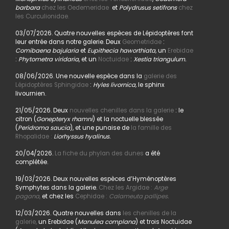
barbara
chez les Oedemeridae
et
Polydrusus setifrons
chez
les Curculionidae.
03/07/2026. Quatre nouvelles espèces de Lépidoptères font
leur entrée dans notre galerie. Deux
Geometridae
:
Comibaena bajularia
et
Eupithecia haworthiata,
un
Erebidae
:
Phytometra viridaria
, et un
Noctuidae
:
Xestia triangulum.
08/06/2026. Une nouvelle espèce dans la
galerie des
Lépidoptères Sphingidae
:
Hyles livornica,
le sphinx
livournien.
21/05/2026. Deux
nouvelles chenilles dans la galerie
: le
citron (
Gonepteryx rhamni
) et la noctuelle blessée
(
Peridroma saucia
), et une punaise de
la famille des
Rhopalidae :
Liorhyssus hyalinus.
20/04/2026.
La fiche du phylan des dunes
a été
complétée.
19/03/2026. Deux nouvelles espèces d’Hyménoptères
Symphytes dans la galerie.
Chez les Argidae :
Arge
pagana
,
et chez les
Cephidae :
Calameuta pallipes.
12/03/2026. Quatre nouvelles dans
les chenilles de la
galerie,
un Erebidae (
Manulea complana
) et trois Noctuidae