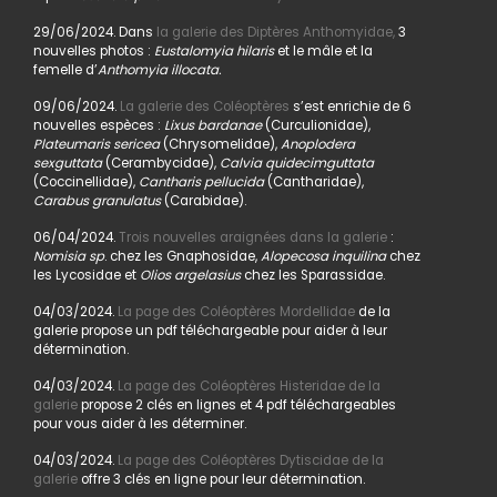
29/06/2024. Dans
la galerie des Diptères Anthomyidae,
3
nouvelles photos :
Eustalomyia hilaris
et le mâle et la
femelle d’
Anthomyia illocata.
09/06/2024.
La galerie des Coléoptères
s’est enrichie de 6
nouvelles espèces :
Lixus bardanae
(Curculionidae),
Plateumaris sericea
(Chrysomelidae),
Anoplodera
sexguttata
(Cerambycidae),
Calvia quidecimguttata
(Coccinellidae),
Cantharis pellucida
(Cantharidae),
Carabus granulatus
(Carabidae).
06/04/2024.
Trois nouvelles araignées dans la galerie
:
Nomisia sp
. chez les Gnaphosidae,
Alopecosa inquilina
chez
les Lycosidae et
Olios argelasius
chez les Sparassidae.
04/03/2024.
La page des Coléoptères Mordellidae
de la
galerie propose un pdf téléchargeable pour aider à leur
détermination.
04/03/2024.
La page des Coléoptères Histeridae de la
galerie
propose 2 clés en lignes et 4 pdf téléchargeables
pour vous aider à les déterminer.
04/03/2024.
La page des Coléoptères Dytiscidae de la
galerie
offre 3 clés en ligne pour leur détermination.