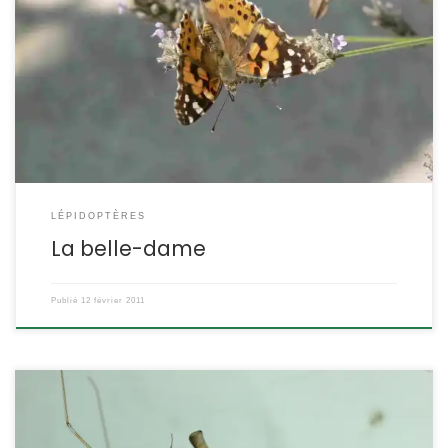
Ce grand papillon est capable d’effectuer des migrations sur de
longues distances, comme les oiseaux. Vanessa cardui (
=Cynthia cardui). La vanesse du chardon POSITION
SYSTÉMATIQUE : Insecte Lépidoptère Famille des Nymphalidae
ETYMOLOGIE : Vanessa = qui brille et cardui = du chardon
DESCRIPTION : Taille : La belle-dame est aussi un papillon de
grande taille, […]
LÉPIDOPTÈRES
La belle-dame
Publié
12 février 2011
C’est une araignée d’allure filiforme, elle élit souvent domicile