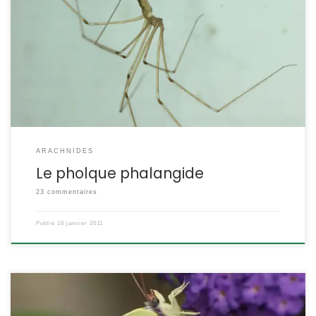
dans nos habitations, greniers, garages, caves. Pholcus
phalangioides Fuesslin,1775 Vous cherchez à identifier une
araignée ? Peut-être la trouverez-vous dans la galerie POSITION
SYSTÉMATIQUE : Arachnide Araneae Famille des Pholcidae
ETYMOLOGIE : DESCRIPTION : Taille : Le corps mesure 7 à 10 mm, les
femelles étant, […]
ARACHNIDES
Le pholque phalangide
23 commentaires
Publié
16 janvier 2011