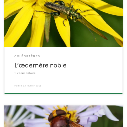
se nourrit. Ses élytres sont souples et se rétrécissent vers l’arrière.
On reconnait les mâles à leurs fémurs des pattes postérieures
particulièrement développés. Oedemera nobilis (ex- Oncomera
nobilis). POSITION SYSTÉMATIQUE : Insecte Coléoptère Famille des
Oedemeridae ETYMOLOGIE : Oncomera = cuisse renflée […]
COLÉOPTÈRES
L’œdemère noble
1 commentaire
Publié
13 février 2011