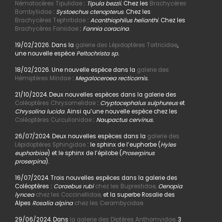
Nématocères Tipulidae
:
Tipula bezzii.
Chez les
Brachycères
Bombyliidae
:
Systoechus ctenopterus
. Chez les
Brachycères Tephritidae
:
Acanthiophilus helianthi
. Chez les
Brachycères Faniidae
:
Fannia coracina
.
19/02/2026. Dans la
galerie des Lépidoptères Tortricidae
,
une nouvelle espèce
Peltochrista sp.
18/02/2026. Une nouvelle espèce dans la
galerie des
Hémiptères Miridae
:
Megaloceroea recticornis.
21/10/2024. Deux nouvelles espèces dans la galerie des
Coléoptères Chrysomelidae
:
Cryptocephalus sulphureus
et
Chrysolina lucida
. Ainsi qu’une nouvelle espèce chez les
Coléoptères Curculionidae
:
Naupactus cervinus.
26/07/2024. Deux nouvelles espèces dans la
galerie des
Lépidoptères Sphingidae
: le sphinx de l’euphorbe (
Hyles
euphorbiae
) et le sphinx de l’épilobe (
Proserpinus
proserpina
).
16/07/2024. Trois nouvelles espèces dans la galerie des
Coléoptères :
Coraebus rubi
chez les Buprestidae,
Oenopia
lyncea
chez les Coccinellidae,
et la superbe Rosalie des
Alpes
Rosalia alpina
chez les Cerambycidae.
29/06/2024. Dans
la galerie des Diptères Anthomyidae,
3