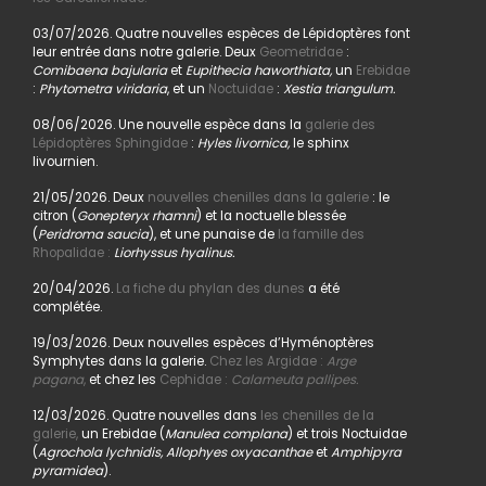
03/07/2026. Quatre nouvelles espèces de Lépidoptères font
leur entrée dans notre galerie. Deux
Geometridae
:
Comibaena bajularia
et
Eupithecia haworthiata,
un
Erebidae
:
Phytometra viridaria
, et un
Noctuidae
:
Xestia triangulum.
08/06/2026. Une nouvelle espèce dans la
galerie des
Lépidoptères Sphingidae
:
Hyles livornica,
le sphinx
livournien.
21/05/2026. Deux
nouvelles chenilles dans la galerie
: le
citron (
Gonepteryx rhamni
) et la noctuelle blessée
(
Peridroma saucia
), et une punaise de
la famille des
Rhopalidae :
Liorhyssus hyalinus.
20/04/2026.
La fiche du phylan des dunes
a été
complétée.
19/03/2026. Deux nouvelles espèces d’Hyménoptères
Symphytes dans la galerie.
Chez les Argidae :
Arge
pagana
,
et chez les
Cephidae :
Calameuta pallipes.
12/03/2026. Quatre nouvelles dans
les chenilles de la
galerie,
un Erebidae (
Manulea complana
) et trois Noctuidae
(
Agrochola lychnidis, Allophyes oxyacanthae
et
Amphipyra
pyramidea
).