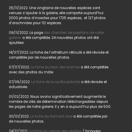
25/11/2022. Une vingtaine de nouvelles espèces sont
venues s’ajouter à la galerie, elle comporte aujourd’hui
2000 photos d’insectes pour 1725 espèces, et 127 photos
d’arachnides pour 112 espèces.
09/11/2022. La page
des chenilles de papillons de notre
galerie
a été complétée. 24 nouvelles photos ont été
ajoutées.
14/07/2022. La fiche de l’orthétrum réticulé a été révisée et
complétée par de nouvelles photos.
07/07/2022.
La fiche du taon des bromes
a été complétée
avec des photos du mâle.
07/06/2022.
La fiche de la syritte piolante
a été révisée et
actualisée.
01/02/2022. Nous avons significativement augmenté le
nombre de clés de détermination téléchargeables depuis
les pages de notre galerie. Il y en a aujourd’hui plus de 500.
30/01/2022.
La fiche du flamant rose
a été complétée par
de nouvelles photos.
24/12/2021.
La fiche du clairon des abeilles
(
Trichodes