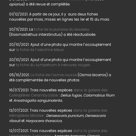
apiarius
) a été revue et complétée.
01/12/2021. A partir de ce jour, il y aura deux fiches
nouvelles par mois, mises en lignes les 1er et 15 du mois.
20/11/2021. La
fiche de la punaise du bouleau
(Elasmostethus interstinctus) a été réactualisée.
20/10/2021. Ajout d’une photo qui montre l’accouplement
sur
la fiche de l’aeschne bleue.
20/10/2021. Ajout d’une photo qui montre l’accouplement
sur
la fiche du sympetrum à nervures rouges.
05/10/2021.
La fiche de l’osmie rousse
(Osmia bicornis) a
été complémentée de nouvelles photos.
16/07/2021. Trois nouvelles espèces
dans la galerie des
Coléoptères Cerambycidae
:
Deilus fugax, Calamobius filum
et
Anastragalia sanguinolenta.
13/07/2021. Trois nouvelles espèces
dans la galerie des
Hémiptères Miridae
:
Deraeocoris punctum, Deraeocoris
ribauti
et
Harpocera thoracica.
12/07/2021. Trois nouvelles espèces
dans la galerie des