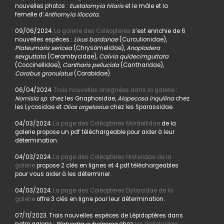
nouvelles photos :
Eustalomyia hilaris
et le mâle et la
femelle d’
Anthomyia illocata.
09/06/2024.
La galerie des Coléoptères
s’est enrichie de 6
nouvelles espèces :
Lixus bardanae
(Curculionidae),
Plateumaris sericea
(Chrysomelidae),
Anoplodera
sexguttata
(Cerambycidae),
Calvia quidecimguttata
(Coccinellidae),
Cantharis pellucida
(Cantharidae),
Carabus granulatus
(Carabidae).
06/04/2024.
Trois nouvelles araignées dans la galerie
:
Nomisia sp
. chez les Gnaphosidae,
Alopecosa inquilina
chez
les Lycosidae et
Olios argelasius
chez les Sparassidae.
04/03/2024.
La page des Coléoptères Mordellidae
de la
galerie propose un pdf téléchargeable pour aider à leur
détermination.
04/03/2024.
La page des Coléoptères Histeridae de la
galerie
propose 2 clés en lignes et 4 pdf téléchargeables
pour vous aider à les déterminer.
04/03/2024.
La page des Coléoptères Dytiscidae de la
galerie
offre 3 clés en ligne pour leur détermination.
07/11/2023. Trois nouvelles espèces de Lépidoptères dans