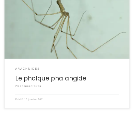
C’est une araignée d’allure filiforme, elle élit souvent domicile
dans nos habitations, greniers, garages, caves. Pholcus
phalangioides Fuesslin,1775 Vous cherchez à identifier une
araignée ? Peut-être la trouverez-vous dans la galerie POSITION
SYSTÉMATIQUE : Arachnide Araneae Famille des Pholcidae
ETYMOLOGIE : DESCRIPTION : Taille : Le corps mesure 7 à 10 mm, les
femelles étant, […]
ARACHNIDES
Le pholque phalangide
23 commentaires
Publié
16 janvier 2011