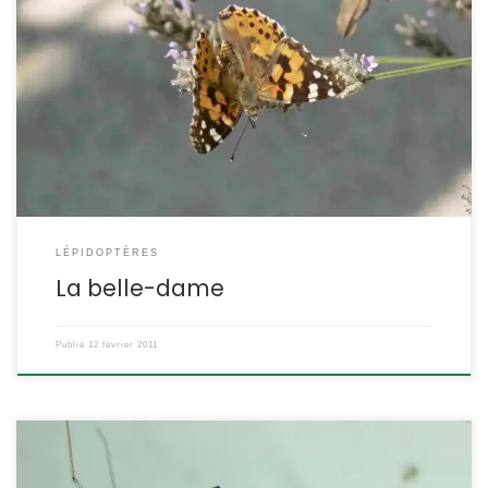
Ce grand papillon est capable d’effectuer des migrations sur de
longues distances, comme les oiseaux. Vanessa cardui (
=Cynthia cardui). La vanesse du chardon POSITION
SYSTÉMATIQUE : Insecte Lépidoptère Famille des Nymphalidae
ETYMOLOGIE : Vanessa = qui brille et cardui = du chardon
DESCRIPTION : Taille : La belle-dame est aussi un papillon de
grande taille, […]
LÉPIDOPTÈRES
La belle-dame
Publié
12 février 2011