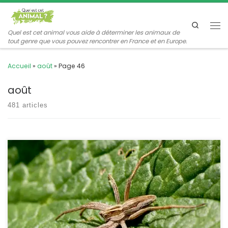
Passer au contenu
Search
Me
Quel est cet animal vous aide à déterminer les animaux de
tout genre que vous pouvez rencontrer en France et en Europe.
Accueil
»
août
»
Page 46
août
481 articles
Une araignée très commune, qui court sur le sol à la recherche
de ses proies. La femelle transporte son cocon et prend soin de sa
progéniture, elle est « admirable » ! Pisaura mirabilis Vous
cherchez à identifier une araignée ? Peut-être la trouverez-vous
dans la galerie POSITION SYSTÉMATIQUE : Arachnide Aranéide
Famille des Pisauridae […]