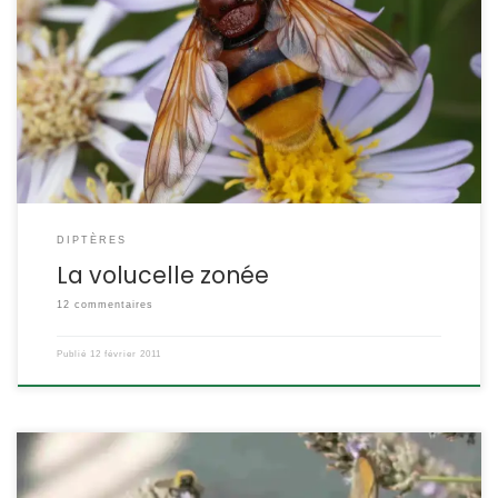
Bien que de taille impressionnante et malgré sa ressemblance
avec un frelon, la volucelle zonée est une mouche parfaitement
inoffensive. Volucella zonaria POSITION SYSTÉMATIQUE : Insecte
Diptère Famille des Syrphidae ETYMOLOGIE : Volucella = qui vole
légèrement et rapidement et zonaria = avec des ceintures En
anglais son nom est « Hornet Hover-fly » , le […]
DIPTÈRES
La volucelle zonée
12 commentaires
Publié
12 février 2011