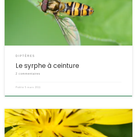
syrphe a ceinture est l’un des plus répandus. Episyrphus
balteatus POSITION SYSTÉMATIQUE : Insecte, Diptère Famille des
Syrphidae ETYMOLOGIE : Episyrphus = proche de ma mouche et
balteatus = ceinturé Les anglais l’appellent « marmalade
hoverfly » : le […]
DIPTÈRES
Le syrphe à ceinture
2 commentaires
Publié
5 mars 2011
Ce coléoptère vert métallique est très fréquent sur les fleurs où il