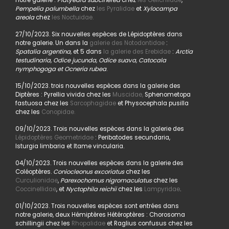
notre galerie :
Platyedra subcinerea
chez
les Gelichiidae
,
Pempelia palumbella
chez
les Pyralidae
et
Xylocampa
areola
chez
les Noctuidae.
27/10/2023. Six nouvelles espèces de Lépidoptères dans
notre galerie. Un dans la
galerie des Notodontidae
:
Spatalia argentina,
et 5 dans
la galerie des Erebidae
:
Arctia
testudinaria, Odice jucunda, Odice suava, Catocala
nymphogoga et Ocneria rubea
.
15/10/2023. trois nouvelles espèces dans la galerie des
Diptères : Pyrellia vivida chez les
Muscidae,
Sphenometopa
fastuosa chez les
Sarcophagidae
et Physocephala pusilla
chez les
Conopidae.
09/10/2023. Trois nouvelles espèces dans la galerie des
Lépidoptères Geometridae
: Peribatodes secundaria,
Isturgia limbaria et Itame vincularia.
04/10/2023. Trois nouvelles espèces dans la galerie des
Coléoptères.
Coniocleonus excoriatus
chez les
Curculionidae
,
Parexochomus nigromaculatus
chez les
Coccinellidae
, et
Nyctophila reichii
chez les
Lampyridae
.
01/10/2023. Trois nouvelles espèces sont entrées dans
notre galerie, deux Hémiptères Hétéroptères : Chorosoma
schillingii chez les
Rhopalidae
et Raglius confusus chez les