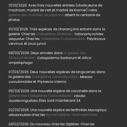
11/03/2026. Avec trois nouvelles entrées (stade jeune de
machaon, marbré de vert et marbré de Kramer) notre
galerie des chenilles de papillons
atteint la centaine de
photos.
10/03/2026. Trois espèces de charançons entrent dans la
galerie. Chez les
Coléoptères Attelidae
:
Tatianarhynchites
aequatus
. Chez les
Coléoptères Curculionidae
: Polydrusus
cervinus et Lixus juncii.
08/03/2026. Deux arrivées dans
la galerie des
Chrysomelidae
:
Colaspidema barbarum
et
Altica
ampelophaga
.
07/03/2026. Deux nouvelles espèces de longicornes dans
la galerie des
Coléoptères Cerambycidae
:
Mesosa
curculionoides
et
Phytoecia icterica
.
05/03/2026. Une nouvelle espèce de coccinelle dans la
galerie des Coléoptères Coccinellidae
:
Vibidia
duodecimguttata.
Elles sont maintenant 34.
02/03/2026. Une nouvelle espèce de tenthrède
Macrophya
alboannulata
chez les
Hyménoptères Tenthredinidae
.
24/02/2026. Du nouveau chez les Diptères. Chez les