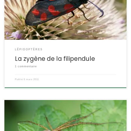
Zygaena filipendulae Linnaeus,1758 la zygène de la spirée
POSITION SYSTÉMATIQUE : Insecte Lépidoptère Famille des
Zygaenidae ETYMOLOGIE : Zygaena = « joug […]
LÉPIDOPTÈRES
La zygène de la filipendule
1 commentaire
Publié
6 mars 2011
C’est effectivement en automne, lors de promenades en forêt
que l’on croise cette araignée sur son chemin. Ses longues