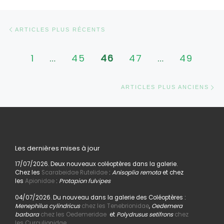
Navigation dans les articles
Articles plus récents
ARTICLES PLUS RÉCENTS
1
…
45
46
47
…
49
Ar
ARTICLES PLUS ANCIENS
Les dernières mises à jour
17/07/2026. Deux nouveaux coléoptères dans la galerie.
Chez les
Scarabeidae Rutelidae
:
Anisoplia remota
et chez
les
Apionidae
:
Protapion fulvipes
04/07/2026. Du nouveau dans la galerie des Coléoptères :
Menephilus cylindricus
chez les Tenebrionidae
,
Oedemera
barbara
chez les Oedemeridae
et
Polydrusus setifrons
chez
les Curculionidae.