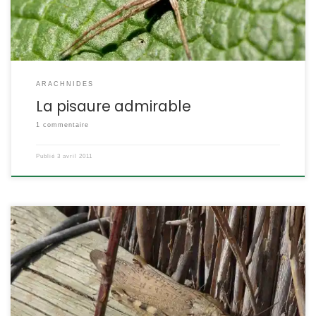
ARACHNIDES
La pisaure admirable
1 commentaire
Publié
3 avril 2011
C’est un criquet de taille respectable, ce sont ses yeux que l’on
remarque, avec leurs rayures verticales. Anacridium ægyptium
POSITION SYSTÉMATIQUE : Insecte Orthoptère Famille des
Acrididae ETYMOLOGIE : Anacridium = sauterelle et ægyptium =
d’Egypte DESCRIPTION : Taille : le plus grand criquet d’Europe : 35