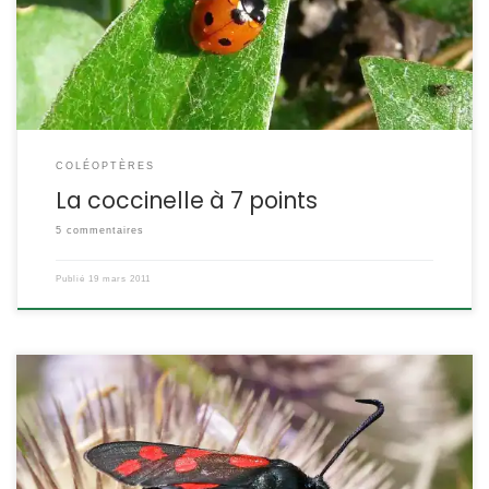
POSITION SYSTÉMATIQUE : Insecte Coléoptère Famille des
Coccinellidae ETYMOLOGIE : Le nom de genre Coccinella vient du
latin coccinus, […]
COLÉOPTÈRES
La coccinelle à 7 points
5 commentaires
Publié
19 mars 2011
Les plupart des zygènes sont noires avec des taches rouges. Leur
nombre et leur disposition permet de reconnaitre les espèces.
Quant à la filipendule, on la connait aussi sous le nom de spirée.