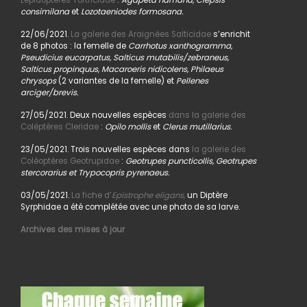
Lépidoptères Tortricidae
:
Agapeta hamana, Clepsis
consimilana
et
Lozotaeniodes formosana.
22/06/2021.
La galerie des Araignées Salticidae
s’enrichit
de 8 photos : la femelle de
Carrhotus xanthogramma,
Pseudicius eucarpatus, Salticus mutabilis/zebraneus,
Salticus propinquus, Macaroeris nidicolens, Philaeus
chrysops
(2 variantes de la femelle) et
Pellenes
arciger/brevis.
27/05/2021. Deux nouvelles espèces
dans la galerie des
Coléptères Cleridae
:
Opilo mollis
et
Clerus mutillarius.
23/05/2021. Trois nouvelles espèces dans
la galerie des
Coléoptères Geotrupidae
:
Geotrupes puncticollis, Geotrupes
stercorarius et Trypocopris pyrenaeus.
03/05/2021.
La fiche d’
Epistrophe eligans,
un Diptère
Syrphidae a été complétée avec une photo de sa larve.
Archives des mises à jour