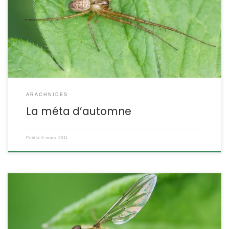
pattes sont le propre des Tetragnathidés. Metellina
segmentata/mengei (Meta segmentata). Les deux espèces de
Metellina ne peuvent être distinguées qu’à l’examen de leurs
pièces génitales. L’épeire réticulée Vous cherchez à identifier une
araignée […]
ARACHNIDES
La méta d’automne
Publié
6 mars 2011
Spécialistes du vol stationnaire, les syrphes sont aussi des
champions dans la ressemblance avec les hyménoptères. Le