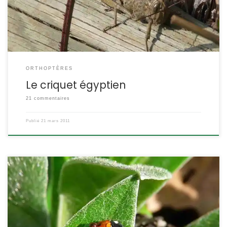
mm pour le mâle, 50 à 65 mm pour la […]
ORTHOPTÈRES
Le criquet égyptien
21 commentaires
Publié
21 mars 2011
L’insecte que tout le monde connait dès sa plus tendre enfance.
Ce n’est cependant pas la seule coccinelle que l’on puisse
trouver, en cherchant bien, c’est une cinquantaine d’espèces qui
nous entourent. Coccinella septempunctata Linnaeus,1758.