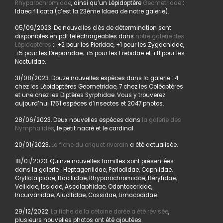
Rhyparochromidae
, ainsi qu’un Lépidoptère
Geometridae
:
Idaea filicata (c’est la 23ème Idaea de notre galerie).
05/09/2023. De nouvelles clés de détermination sont
disponibles en pdf téléchargeables dans
notre galerie des
Lépidoptères
: +2 pour les Pieridae, +1 pour les Zygaenidae,
+5 pour les Drepanidae, +5 pour les Erebidae et +11 pour les
Noctuidae.
31/08/2023. Douze nouvelles espèces dans la galerie : 4
chez les Lépidoptères Geometridae, 7 chez les Coléoptères
et une chez les Diptères Syrphidae. Vous y trouverez
aujourd’hui 1751 espèces d’insectes et 2047 photos.
28/06/2023. Deux nouvelles espèces dans
la galerie des
Nymphalidés
, le petit nacré et le cardinal.
20/01/2023.
La fiche du criquet riverain
a été actualisée.
18/01/2023. Quinze nouvelles familles sont présentées
dans la galerie : Heptageniidae, Perlodidae, Capniidae,
Gryllotalpidae, Baciliidae, Rhyparochromidae, Berytidae,
Veliidae, Issidae, Ascalaphidae, Odontoceridae,
Incurvariidae, Alucitidae, Cossidae, Limacodidae.
29/12/2022.
La fiche de la cétoine dorée a été révisée
,
plusieurs nouvelles photos ont été ajoutées