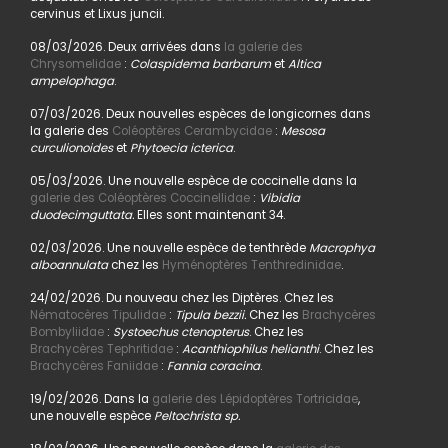
cervinus et Lixus juncii.
08/03/2026. Deux arrivées dans
la galerie des
Chrysomelidae
:
Colaspidema barbarum
et
Altica
ampelophaga
.
07/03/2026. Deux nouvelles espèces de longicornes dans
la galerie des
Coléoptères Cerambycidae
:
Mesosa
curculionoides
et
Phytoecia icterica
.
05/03/2026. Une nouvelle espèce de coccinelle dans la
galerie des Coléoptères Coccinellidae
:
Vibidia
duodecimguttata.
Elles sont maintenant 34.
02/03/2026. Une nouvelle espèce de tenthrède
Macrophya
alboannulata
chez les
Hyménoptères Tenthredinidae
.
24/02/2026. Du nouveau chez les Diptères. Chez les
Nématocères Tipulidae
:
Tipula bezzii.
Chez les
Brachycères
Bombyliidae
:
Systoechus ctenopterus
. Chez les
Brachycères Tephritidae
:
Acanthiophilus helianthi
. Chez les
Brachycères Faniidae
:
Fannia coracina
.
19/02/2026. Dans la
galerie des Lépidoptères Tortricidae
,
une nouvelle espèce
Peltochrista sp.