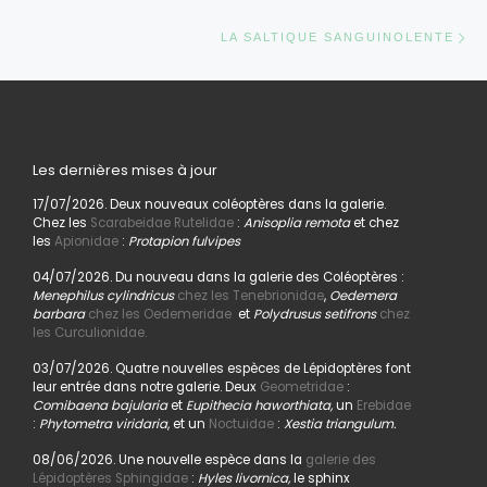
Ar
LA SALTIQUE SANGUINOLENTE
Les dernières mises à jour
17/07/2026. Deux nouveaux coléoptères dans la galerie.
Chez les
Scarabeidae Rutelidae
:
Anisoplia remota
et chez
les
Apionidae
:
Protapion fulvipes
04/07/2026. Du nouveau dans la galerie des Coléoptères :
Menephilus cylindricus
chez les Tenebrionidae
,
Oedemera
barbara
chez les Oedemeridae
et
Polydrusus setifrons
chez
les Curculionidae.
03/07/2026. Quatre nouvelles espèces de Lépidoptères font
leur entrée dans notre galerie. Deux
Geometridae
:
Comibaena bajularia
et
Eupithecia haworthiata,
un
Erebidae
:
Phytometra viridaria
, et un
Noctuidae
:
Xestia triangulum.
08/06/2026. Une nouvelle espèce dans la
galerie des
Lépidoptères Sphingidae
:
Hyles livornica,
le sphinx