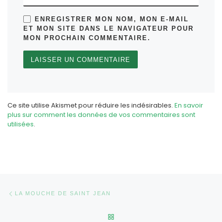
ENREGISTRER MON NOM, MON E-MAIL
ET MON SITE DANS LE NAVIGATEUR POUR
MON PROCHAIN COMMENTAIRE.
Ce site utilise Akismet pour réduire les indésirables.
En savoir
plus sur comment les données de vos commentaires sont
utilisées
.
Parcourir les articles
Article précédent
LA MOUCHE DE SAINT JEAN
RETOUR À LA LISTE DES AR