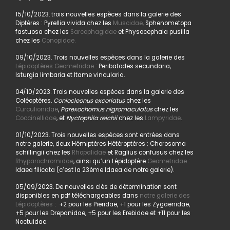
15/10/2023. trois nouvelles espèces dans la galerie des
Diptères : Pyrellia vivida chez les
Muscidae,
Sphenometopa
fastuosa chez les
Sarcophagidae
et Physocephala pusilla
chez les
Conopidae.
09/10/2023. Trois nouvelles espèces dans la galerie des
Lépidoptères Geometridae
: Peribatodes secundaria,
Isturgia limbaria et Itame vincularia.
04/10/2023. Trois nouvelles espèces dans la galerie des
Coléoptères.
Coniocleonus excoriatus
chez les
Curculionidae
,
Parexochomus nigromaculatus
chez les
Coccinellidae
, et
Nyctophila reichii
chez les
Lampyridae
.
01/10/2023. Trois nouvelles espèces sont entrées dans
notre galerie, deux Hémiptères Hétéroptères : Chorosoma
schillingii chez les
Rhopalidae
et Raglius confusus chez les
Rhyparochromidae
, ainsi qu’un Lépidoptère
Geometridae
:
Idaea filicata (c’est la 23ème Idaea de notre galerie).
05/09/2023. De nouvelles clés de détermination sont
disponibles en pdf téléchargeables dans
notre galerie des
Lépidoptères
: +2 pour les Pieridae, +1 pour les Zygaenidae,
+5 pour les Drepanidae, +5 pour les Erebidae et +11 pour les
Noctuidae.