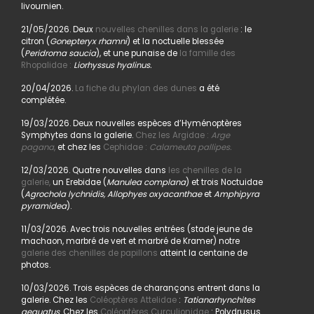
livournien.
21/05/2026. Deux
nouvelles chenilles dans la galerie
: le
citron (
Gonepteryx rhamni
) et la noctuelle blessée
(
Peridroma saucia
), et une punaise de
la famille des
Rhopalidae :
Liorhyssus hyalinus.
20/04/2026.
La fiche du phylan des dunes
a été
complétée.
19/03/2026. Deux nouvelles espèces d’Hyménoptères
Symphytes dans la galerie.
Chez les Argidae :
Arge
pagana
,
et chez les
Cephidae :
Calameuta pallipes.
12/03/2026. Quatre nouvelles dans
les chenilles de la
galerie,
un Erebidae (
Manulea complana
) et trois Noctuidae
(
Agrochola lychnidis, Allophyes oxyacanthae
et
Amphipyra
pyramidea
).
11/03/2026. Avec trois nouvelles entrées (stade jeune de
machaon, marbré de vert et marbré de Kramer) notre
galerie des chenilles de papillons
atteint la centaine de
photos.
10/03/2026. Trois espèces de charançons entrent dans la
galerie. Chez les
Coléoptères Attelidae
:
Tatianarhynchites
aequatus
. Chez les
Coléoptères Curculionidae
: Polydrusus