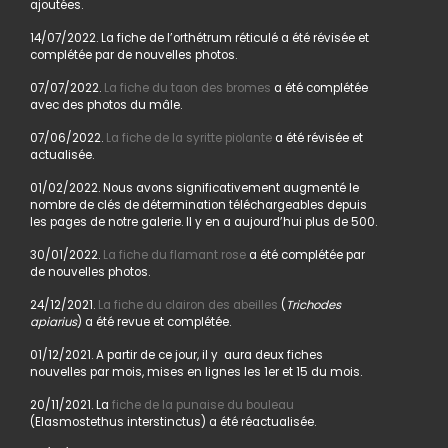
ajoutées.
14/07/2022. La fiche de l’orthétrum réticulé a été révisée et
complétée par de nouvelles photos.
07/07/2022.
La fiche du taon des bromes
a été complétée
avec des photos du mâle.
07/06/2022.
La fiche de la syritte piolante
a été révisée et
actualisée.
01/02/2022. Nous avons significativement augmenté le
nombre de clés de détermination téléchargeables depuis
les pages de notre galerie. Il y en a aujourd’hui plus de 500.
30/01/2022.
La fiche du flamant rose
a été complétée par
de nouvelles photos.
24/12/2021.
La fiche du clairon des abeilles
(
Trichodes
apiarius
) a été revue et complétée.
01/12/2021. A partir de ce jour, il y aura deux fiches
nouvelles par mois, mises en lignes les 1er et 15 du mois.
20/11/2021. La
fiche de la punaise du bouleau
(Elasmostethus interstinctus) a été réactualisée.