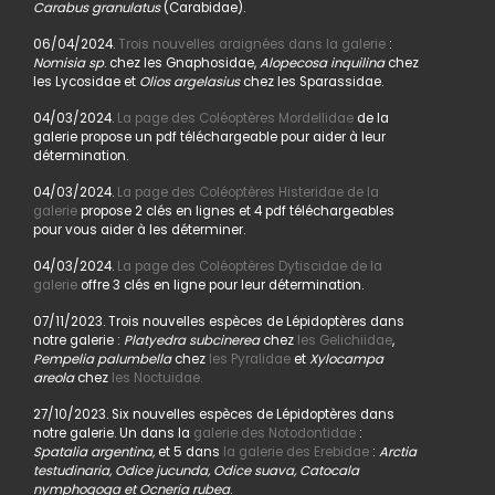
Carabus granulatus
(Carabidae).
06/04/2024.
Trois nouvelles araignées dans la galerie
:
Nomisia sp
. chez les Gnaphosidae,
Alopecosa inquilina
chez
les Lycosidae et
Olios argelasius
chez les Sparassidae.
04/03/2024.
La page des Coléoptères Mordellidae
de la
galerie propose un pdf téléchargeable pour aider à leur
détermination.
04/03/2024.
La page des Coléoptères Histeridae de la
galerie
propose 2 clés en lignes et 4 pdf téléchargeables
pour vous aider à les déterminer.
04/03/2024.
La page des Coléoptères Dytiscidae de la
galerie
offre 3 clés en ligne pour leur détermination.
07/11/2023. Trois nouvelles espèces de Lépidoptères dans
notre galerie :
Platyedra subcinerea
chez
les Gelichiidae
,
Pempelia palumbella
chez
les Pyralidae
et
Xylocampa
areola
chez
les Noctuidae.
27/10/2023. Six nouvelles espèces de Lépidoptères dans
notre galerie. Un dans la
galerie des Notodontidae
:
Spatalia argentina,
et 5 dans
la galerie des Erebidae
:
Arctia
testudinaria, Odice jucunda, Odice suava, Catocala
nymphogoga et Ocneria rubea
.