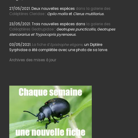
27/05/2021. Deux nouvelles espèces
dans la galerie des
Coléptères Cleridae
:
Opilo mollis
et
Clerus mutillarius.
23/05/2021. Trois nouvelles espèces dans
la galerie des
Coléoptères Geotrupidae
:
Geotrupes puncticollis, Geotrupes
stercorarius et Trypocopris pyrenaeus.
03/05/2021.
La fiche d’
Epistrophe eligans,
un Diptère
Syrphidae a été complétée avec une photo de sa larve.
Archives des mises à jour