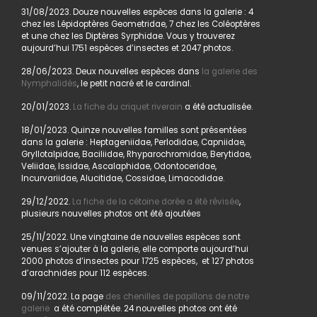
31/08/2023. Douze nouvelles espèces dans la galerie : 4
chez les Lépidoptères Geometridae, 7 chez les Coléoptères
et une chez les Diptères Syrphidae. Vous y trouverez
aujourd’hui 1751 espèces d’insectes et 2047 photos.
28/06/2023. Deux nouvelles espèces dans
la galerie des
Nymphalidés
, le petit nacré et le cardinal.
20/01/2023.
La fiche du criquet riverain
a été actualisée.
18/01/2023. Quinze nouvelles familles sont présentées
dans la galerie : Heptageniidae, Perlodidae, Capniidae,
Gryllotalpidae, Baciliidae, Rhyparochromidae, Berytidae,
Veliidae, Issidae, Ascalaphidae, Odontoceridae,
Incurvariidae, Alucitidae, Cossidae, Limacodidae.
29/12/2022.
La fiche de la cétoine dorée a été révisée
,
plusieurs nouvelles photos ont été ajoutées
25/11/2022. Une vingtaine de nouvelles espèces sont
venues s’ajouter à la galerie, elle comporte aujourd’hui
2000 photos d’insectes pour 1725 espèces, et 127 photos
d’arachnides pour 112 espèces.
09/11/2022. La page
des chenilles de papillons de notre
galerie
a été complétée. 24 nouvelles photos ont été