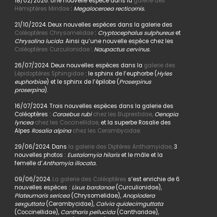
18/02/2026. Une nouvelle espèce dans la
galerie des
Hémiptères Miridae
:
Megaloceroea recticornis.
21/10/2024. Deux nouvelles espèces dans la galerie des
Coléoptères Chrysomelidae
:
Cryptocephalus sulphureus
et
Chrysolina lucida
. Ainsi qu’une nouvelle espèce chez les
Coléoptères Curculionidae
:
Naupactus cervinus.
26/07/2024. Deux nouvelles espèces dans la
galerie des
Lépidoptères Sphingidae
: le sphinx de l’euphorbe (
Hyles
euphorbiae
) et le sphinx de l’épilobe (
Proserpinus
proserpina
).
16/07/2024. Trois nouvelles espèces dans la galerie des
Coléoptères :
Coraebus rubi
chez les Buprestidae,
Oenopia
lyncea
chez les Coccinellidae,
et la superbe Rosalie des
Alpes
Rosalia alpina
chez les Cerambycidae.
29/06/2024. Dans
la galerie des Diptères Anthomyidae,
3
nouvelles photos :
Eustalomyia hilaris
et le mâle et la
femelle d’
Anthomyia illocata.
09/06/2024.
La galerie des Coléoptères
s’est enrichie de 6
nouvelles espèces :
Lixus bardanae
(Curculionidae),
Plateumaris sericea
(Chrysomelidae),
Anoplodera
sexguttata
(Cerambycidae),
Calvia quidecimguttata
(Coccinellidae),
Cantharis pellucida
(Cantharidae),