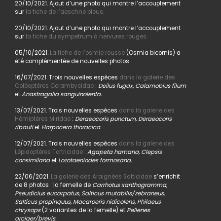
20/10/2021. Ajout d’une photo qui montre l’accouplement
sur
la fiche de l’aeschne bleue.
20/10/2021. Ajout d’une photo qui montre l’accouplement
sur
la fiche du sympetrum à nervures rouges.
05/10/2021.
La fiche de l’osmie rousse
(Osmia bicornis) a
été complémentée de nouvelles photos.
16/07/2021. Trois nouvelles espèces
dans la galerie des
Coléoptères Cerambycidae
:
Deilus fugax, Calamobius filum
et
Anastragalia sanguinolenta.
13/07/2021. Trois nouvelles espèces
dans la galerie des
Hémiptères Miridae
:
Deraeocoris punctum, Deraeocoris
ribauti
et
Harpocera thoracica.
12/07/2021. Trois nouvelles espèces
dans la galerie des
Lépidoptères Tortricidae
:
Agapeta hamana, Clepsis
consimilana
et
Lozotaeniodes formosana.
22/06/2021.
La galerie des Araignées Salticidae
s’enrichit
de 8 photos : la femelle de
Carrhotus xanthogramma,
Pseudicius eucarpatus, Salticus mutabilis/zebraneus,
Salticus propinquus, Macaroeris nidicolens, Philaeus
chrysops
(2 variantes de la femelle) et
Pellenes
arciger/brevis.