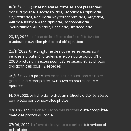
18/01/2023. Quinze nouvelles familles sont présentées
dans la galerie : Heptageniidae, Perlodidae, Capniidae,
Gryllotalpidae, Baciliidae, Rhyparochromidae, Berytidae,
Veliidae, Issidae, Ascalaphidae, Odontoceridae,
Incurvariidae, Alucitidae, Cossidae, Limacodidae.
29/12/2022.
La fiche de la cétoine dorée a été révisée
,
plusieurs nouvelles photos ont été ajoutées
25/11/2022. Une vingtaine de nouvelles espèces sont
venues s’ajouter à la galerie, elle comporte aujourd’hui
2000 photos d’insectes pour 1725 espèces, et 127 photos
d’arachnides pour 112 espèces.
09/11/2022. La page
des chenilles de papillons de notre
galerie
a été complétée. 24 nouvelles photos ont été
ajoutées.
14/07/2022. La fiche de l’orthétrum réticulé a été révisée et
complétée par de nouvelles photos.
07/07/2022.
La fiche du taon des bromes
a été complétée
avec des photos du mâle.
07/06/2022.
La fiche de la syritte piolante
a été révisée et
actualisée.