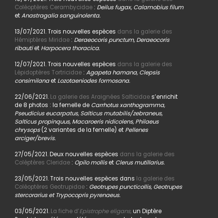
Coléoptères Cerambycidae
:
Deilus fugax, Calamobius filum
et
Anastragalia sanguinolenta.
13/07/2021. Trois nouvelles espèces
dans la galerie des
Hémiptères Miridae
:
Deraeocoris punctum, Deraeocoris
ribauti
et
Harpocera thoracica.
12/07/2021. Trois nouvelles espèces
dans la galerie des
Lépidoptères Tortricidae
:
Agapeta hamana, Clepsis
consimilana
et
Lozotaeniodes formosana.
22/06/2021.
La galerie des Araignées Salticidae
s’enrichit
de 8 photos : la femelle de
Carrhotus xanthogramma,
Pseudicius eucarpatus, Salticus mutabilis/zebraneus,
Salticus propinquus, Macaroeris nidicolens, Philaeus
chrysops
(2 variantes de la femelle) et
Pellenes
arciger/brevis.
27/05/2021. Deux nouvelles espèces
dans la galerie des
Coléptères Cleridae
:
Opilo mollis
et
Clerus mutillarius.
23/05/2021. Trois nouvelles espèces dans
la galerie des
Coléoptères Geotrupidae
:
Geotrupes puncticollis, Geotrupes
stercorarius et Trypocopris pyrenaeus.
03/05/2021.
La fiche d’
Epistrophe eligans,
un Diptère