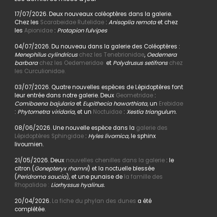
17/07/2026. Deux nouveaux coléoptères dans la galerie.
Chez les
Scarabeidae Rutelidae
:
Anisoplia remota
et chez
les
Apionidae
:
Protapion fulvipes
04/07/2026. Du nouveau dans la galerie des Coléoptères :
Menephilus cylindricus
chez les Tenebrionidae
,
Oedemera
barbara
chez les Oedemeridae
et
Polydrusus setifrons
chez
les Curculionidae.
03/07/2026. Quatre nouvelles espèces de Lépidoptères font
leur entrée dans notre galerie. Deux
Geometridae
:
Comibaena bajularia
et
Eupithecia haworthiata,
un
Erebidae
:
Phytometra viridaria
, et un
Noctuidae
:
Xestia triangulum.
08/06/2026. Une nouvelle espèce dans la
galerie des
Lépidoptères Sphingidae
:
Hyles livornica,
le sphinx
livournien.
21/05/2026. Deux
nouvelles chenilles dans la galerie
: le
citron (
Gonepteryx rhamni
) et la noctuelle blessée
(
Peridroma saucia
), et une punaise de
la famille des
Rhopalidae :
Liorhyssus hyalinus.
20/04/2026.
La fiche du phylan des dunes
a été
complétée.