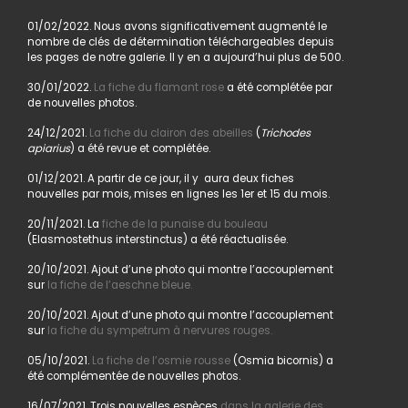
01/02/2022. Nous avons significativement augmenté le
nombre de clés de détermination téléchargeables depuis
les pages de notre galerie. Il y en a aujourd’hui plus de 500.
30/01/2022.
La fiche du flamant rose
a été complétée par
de nouvelles photos.
24/12/2021.
La fiche du clairon des abeilles
(
Trichodes
apiarius
) a été revue et complétée.
01/12/2021. A partir de ce jour, il y aura deux fiches
nouvelles par mois, mises en lignes les 1er et 15 du mois.
20/11/2021. La
fiche de la punaise du bouleau
(Elasmostethus interstinctus) a été réactualisée.
20/10/2021. Ajout d’une photo qui montre l’accouplement
sur
la fiche de l’aeschne bleue.
20/10/2021. Ajout d’une photo qui montre l’accouplement
sur
la fiche du sympetrum à nervures rouges.
05/10/2021.
La fiche de l’osmie rousse
(Osmia bicornis) a
été complémentée de nouvelles photos.
16/07/2021. Trois nouvelles espèces
dans la galerie des