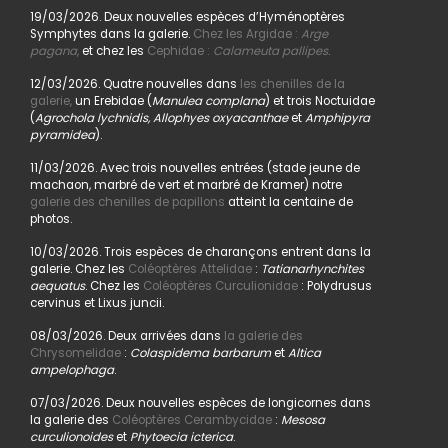
19/03/2026. Deux nouvelles espèces d’Hyménoptères
Symphytes dans la galerie.
Chez les Argidae :
Arge
pagana
,
et chez les
Cephidae :
Calameuta pallipes.
12/03/2026. Quatre nouvelles dans
les chenilles de la
galerie,
un Erebidae (
Manulea complana
) et trois Noctuidae
(
Agrochola lychnidis, Allophyes oxyacanthae
et
Amphipyra
pyramidea
).
11/03/2026. Avec trois nouvelles entrées (stade jeune de
machaon, marbré de vert et marbré de Kramer) notre
galerie des chenilles de papillons
atteint la centaine de
photos.
10/03/2026. Trois espèces de charançons entrent dans la
galerie. Chez les
Coléoptères Attelidae
:
Tatianarhynchites
aequatus
. Chez les
Coléoptères Curculionidae
: Polydrusus
cervinus et Lixus juncii.
08/03/2026. Deux arrivées dans
la galerie des
Chrysomelidae
:
Colaspidema barbarum
et
Altica
ampelophaga
.
07/03/2026. Deux nouvelles espèces de longicornes dans
la galerie des
Coléoptères Cerambycidae
:
Mesosa
curculionoides
et
Phytoecia icterica
.