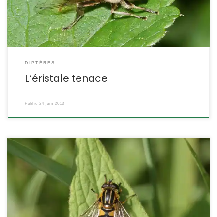
Insecte Diptère Famille des Syrphidae ETYMOLOGIE : Eristalis =
pierre […]
DIPTÈRES
L’éristale tenace
Publié
24 juin 2013
C’est un superbe syrphidé. Dans les prairies humides on peut en
voir un tous les mètres. Helophilus pendulus POSITION
SYSTÉMATIQUE : Insecte Diptère Famille des Sylphidae
ETYMOLOGIE : Helophilus = qui aime les marais, et pendulus = qui
semble suspendu (allusion au vol sur place). En anglais, il se