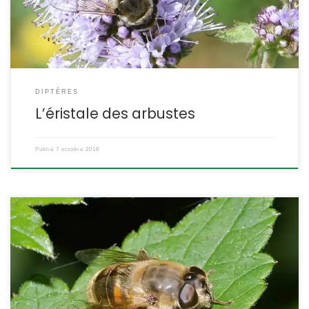
elle vit dans des milieux ouverts et on […]
DIPTÈRES
L’éristale des arbustes
Publié
7 octobre 2018
Les éristales sont de grosses mouches appartenant à une
famille qui cherche à ressembler aux guêpes ou aux bourdons.
Elles sont d’excellentes butineuses et souvent immobiles, elles
constituent un bon sujet pour le photographe. Eristalis tenax
L’éristale gluante, la mouche pourceau POSITION SYSTÉMATIQUE :