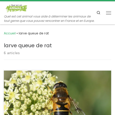
Passer au contenu
Search
Me
Quel est cet animal vous aide à déterminer les animaux de
tout genre que vous pouvez rencontrer en France et en Europe.
Accueil
»
larve queue de rat
larve queue de rat
6 articles
Cet éristale de petite taille (de l’ordre du centimètre) est plus
facile à déterminer que les autres, il a les ailes barrées de
sombre. Comme les autres espèces du genre Eristalis, ses larves
sont aquatiques et vivent dans les eaux putrides. Eristalis lineata
(Harris,1776) (ex. Eristalis horticola) POSITION SYSTÉMATIQUE :
Insecte, Diptère, Brachycère […]