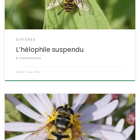
nomme « marsh hoverfly », le syrphe […]
DIPTÈRES
L’hélophile suspendu
4 commentaires
Publié
5 mai 2013
Certains ont cru reconnaitre Batman sur son thorax ! C’est un
très joli syrphe qui butine les fleurs du jardin. Myathropa florea
(Linné, 1758) POSITION SYSTÉMATIQUE : Insecte Diptère Famille des
Syrphidae ETYMOLOGIE : Myathropa = mouche de mort (=dessin