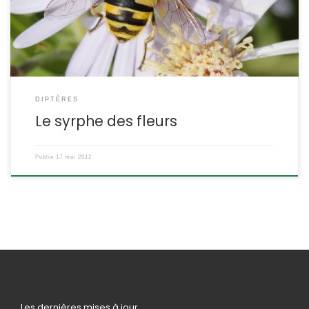
en forme de tête de mort) et florea = des fleurs. DESCRIPTION :
Taille : la […]
DIPTÈRES
Le syrphe des fleurs
Publié
17 mai 2012
Les dernières mises à jour