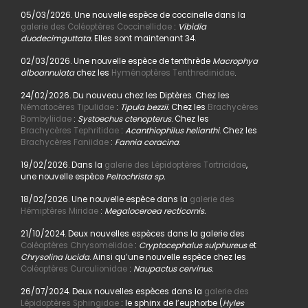
05/03/2026. Une nouvelle espèce de coccinelle dans la
galerie des Coléoptères Coccinellidae
:
Vibidia
duodecimguttata.
Elles sont maintenant 34.
02/03/2026. Une nouvelle espèce de tenthrède
Macrophya
alboannulata
chez les
Hyménoptères Tenthredinidae
.
24/02/2026. Du nouveau chez les Diptères. Chez les
Nématocères Tipulidae
:
Tipula bezzii.
Chez les
Brachycères
Bombyliidae
:
Systoechus ctenopterus
. Chez les
Brachycères Tephritidae
:
Acanthiophilus helianthi
. Chez les
Brachycères Faniidae
:
Fannia coracina
.
19/02/2026. Dans la
galerie des Lépidoptères Tortricidae
,
une nouvelle espèce
Peltochrista sp.
18/02/2026. Une nouvelle espèce dans la
galerie des
Hémiptères Miridae
:
Megaloceroea recticornis.
21/10/2024. Deux nouvelles espèces dans la galerie des
Coléoptères Chrysomelidae
:
Cryptocephalus sulphureus
et
Chrysolina lucida
. Ainsi qu’une nouvelle espèce chez les
Coléoptères Curculionidae
:
Naupactus cervinus.
26/07/2024. Deux nouvelles espèces dans la
galerie des
Lépidoptères Sphingidae
: le sphinx de l’euphorbe (
Hyles