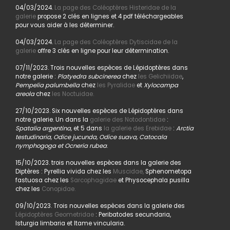
04/03/2024.
La page des Coléoptères Histeridae de la
galerie
propose 2 clés en lignes et 4 pdf téléchargeables
pour vous aider à les déterminer.
04/03/2024.
La page des Coléoptères Dytiscidae de la
galerie
offre 3 clés en ligne pour leur détermination.
07/11/2023. Trois nouvelles espèces de Lépidoptères dans
notre galerie :
Platyedra subcinerea
chez
les Gelichiidae
,
Pempelia palumbella
chez
les Pyralidae
et
Xylocampa
areola
chez
les Noctuidae.
27/10/2023. Six nouvelles espèces de Lépidoptères dans
notre galerie. Un dans la
galerie des Notodontidae
:
Spatalia argentina,
et 5 dans
la galerie des Erebidae
:
Arctia
testudinaria, Odice jucunda, Odice suava, Catocala
nymphogoga et Ocneria rubea
.
15/10/2023. trois nouvelles espèces dans la galerie des
Diptères : Pyrellia vivida chez les
Muscidae,
Sphenometopa
fastuosa chez les
Sarcophagidae
et Physocephala pusilla
chez les
Conopidae.
09/10/2023. Trois nouvelles espèces dans la galerie des
Lépidoptères Geometridae
: Peribatodes secundaria,
Isturgia limbaria et Itame vincularia.