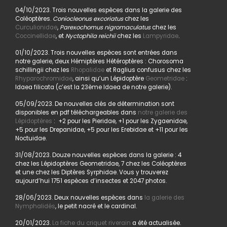
04/10/2023. Trois nouvelles espèces dans la galerie des
Coléoptères.
Coniocleonus excoriatus
chez les
Curculionidae
,
Parexochomus nigromaculatus
chez les
Coccinellidae
, et
Nyctophila reichii
chez les
Lampyridae
.
01/10/2023. Trois nouvelles espèces sont entrées dans
notre galerie, deux Hémiptères Hétéroptères : Chorosoma
schillingii chez les
Rhopalidae
et Raglius confusus chez les
Rhyparochromidae
, ainsi qu’un Lépidoptère
Geometridae
:
Idaea filicata (c’est la 23ème Idaea de notre galerie).
05/09/2023. De nouvelles clés de détermination sont
disponibles en pdf téléchargeables dans
notre galerie des
Lépidoptères
: +2 pour les Pieridae, +1 pour les Zygaenidae,
+5 pour les Drepanidae, +5 pour les Erebidae et +11 pour les
Noctuidae.
31/08/2023. Douze nouvelles espèces dans la galerie : 4
chez les Lépidoptères Geometridae, 7 chez les Coléoptères
et une chez les Diptères Syrphidae. Vous y trouverez
aujourd’hui 1751 espèces d’insectes et 2047 photos.
28/06/2023. Deux nouvelles espèces dans
la galerie des
Nymphalidés
, le petit nacré et le cardinal.
20/01/2023.
La fiche du criquet riverain
a été actualisée.