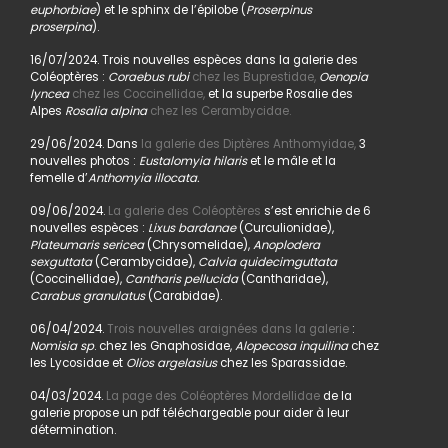
euphorbiae
) et le sphinx de l’épilobe (
Proserpinus
proserpina
).
16/07/2024. Trois nouvelles espèces dans la galerie des
Coléoptères :
Coraebus rubi
chez les Buprestidae,
Oenopia
lyncea
chez les Coccinellidae,
et la superbe Rosalie des
Alpes
Rosalia alpina
chez les Cerambycidae.
29/06/2024. Dans
la galerie des Diptères Anthomyidae,
3
nouvelles photos :
Eustalomyia hilaris
et le mâle et la
femelle d’
Anthomyia illocata.
09/06/2024.
La galerie des Coléoptères
s’est enrichie de 6
nouvelles espèces :
Lixus bardanae
(Curculionidae),
Plateumaris sericea
(Chrysomelidae),
Anoplodera
sexguttata
(Cerambycidae),
Calvia quidecimguttata
(Coccinellidae),
Cantharis pellucida
(Cantharidae),
Carabus granulatus
(Carabidae).
06/04/2024.
Trois nouvelles araignées dans la galerie
:
Nomisia sp
. chez les Gnaphosidae,
Alopecosa inquilina
chez
les Lycosidae et
Olios argelasius
chez les Sparassidae.
04/03/2024.
La page des Coléoptères Mordellidae
de la
galerie propose un pdf téléchargeable pour aider à leur
détermination.