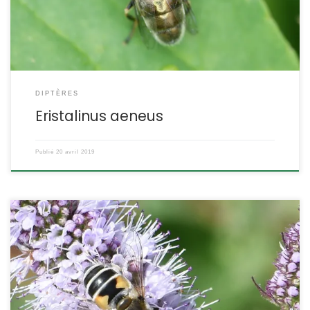
SYSTÉMATIQUE : Insecte […]
DIPTÈRES
Eristalinus aeneus
Publié
20 avril 2019
Elle fait partie de celles que l’on appelle les « petits éristales » avec
Eristalis nemorum et Eristalis abusiva par opposition aux « grands
éristales » : Eristalis tenax et Eristalis pertinax. Par contre son nom
vernaculaire, l’éristale des arbustes n’a pas grand fondement,