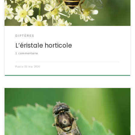
DIPTÈRES
L’éristale horticole
1 commentaire
Publié
23 mai 2020
Ce syrphidé se remarque au premier coup d’œil par ses yeux
pointillés. Cette particularité disparaît dans les boites à collection
car elle n’est pas due à un pigment mais à un mécanisme
physique de diffraction de la lumière qui ne perdure pas chez les
animaux morts. Eristalinus aeneus Scopoli,1763 POSITION