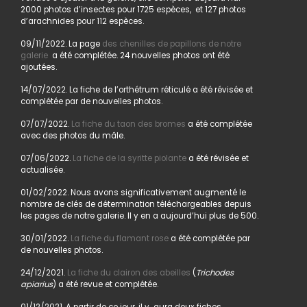
2000 photos d’insectes pour 1725 espèces, et 127 photos
d’arachnides pour 112 espèces.
09/11/2022. La page
des chenilles de papillons de notre
galerie
a été complétée. 24 nouvelles photos ont été
ajoutées.
14/07/2022. La fiche de l’orthétrum réticulé a été révisée et
complétée par de nouvelles photos.
07/07/2022.
La fiche du taon des bromes
a été complétée
avec des photos du mâle.
07/06/2022.
La fiche de la syritte piolante
a été révisée et
actualisée.
01/02/2022. Nous avons significativement augmenté le
nombre de clés de détermination téléchargeables depuis
les pages de notre galerie. Il y en a aujourd’hui plus de 500.
30/01/2022.
La fiche du flamant rose
a été complétée par
de nouvelles photos.
24/12/2021.
La fiche du clairon des abeilles
(
Trichodes
apiarius
) a été revue et complétée.
01/12/2021. A partir de ce jour, il y aura deux fiches