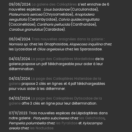
09/06/2024.
La galerie des Coléoptères
s’est enrichie de 6
nouvelles espèces :
Lixus bardanae
(Curculionidae),
Plateumaris sericea
(Chrysomelidae),
Anoplodera
sexguttata
(Cerambycidae),
Calvia quidecimguttata
(Coccinellidae),
Cantharis pellucida
(Cantharidae),
Carabus granulatus
(Carabidae).
06/04/2024.
Trois nouvelles araignées dans la galerie
:
Nomisia sp
. chez les Gnaphosidae,
Alopecosa inquilina
chez
les Lycosidae et
Olios argelasius
chez les Sparassidae.
04/03/2024.
La page des Coléoptères Mordellidae
de la
galerie propose un pdf téléchargeable pour aider à leur
détermination.
04/03/2024.
La page des Coléoptères Histeridae de la
galerie
propose 2 clés en lignes et 4 pdf téléchargeables
pour vous aider à les déterminer.
04/03/2024.
La page des Coléoptères Dytiscidae de la
galerie
offre 3 clés en ligne pour leur détermination.
07/11/2023. Trois nouvelles espèces de Lépidoptères dans
notre galerie :
Platyedra subcinerea
chez
les Gelichiidae
,
Pempelia palumbella
chez
les Pyralidae
et
Xylocampa
areola
chez
les Noctuidae.