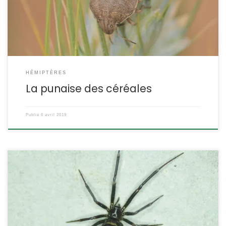
Hétéroptère Famille des Scutelleridae. ETYMOLOGIE : Eurygaster
vient du grec est signifie […]
HÉMIPTÈRES
La punaise des céréales
Publié
6 avril 2019
Une araignée vedette de cinéma, ce n’est pas courant. Pourtant
cette espèce fait une apparition dans le film Spider-Man de Raimi
(2002), où le (super)héros acquiert ses pouvoirs après avoir été
mordu par une veuve noire génétiquement modifiée. Aucun