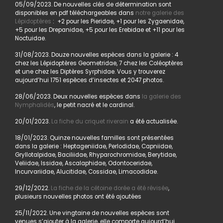
05/09/2023. De nouvelles clés de détermination sont
disponibles en pdf téléchargeables dans
notre galerie des
Lépidoptères
: +2 pour les Pieridae, +1 pour les Zygaenidae,
+5 pour les Drepanidae, +5 pour les Erebidae et +11 pour les
Noctuidae.
31/08/2023. Douze nouvelles espèces dans la galerie : 4
chez les Lépidoptères Geometridae, 7 chez les Coléoptères
et une chez les Diptères Syrphidae. Vous y trouverez
aujourd’hui 1751 espèces d’insectes et 2047 photos.
28/06/2023. Deux nouvelles espèces dans
la galerie des
Nymphalidés
, le petit nacré et le cardinal.
20/01/2023.
La fiche du criquet riverain
a été actualisée.
18/01/2023. Quinze nouvelles familles sont présentées
dans la galerie : Heptageniidae, Perlodidae, Capniidae,
Gryllotalpidae, Baciliidae, Rhyparochromidae, Berytidae,
Veliidae, Issidae, Ascalaphidae, Odontoceridae,
Incurvariidae, Alucitidae, Cossidae, Limacodidae.
29/12/2022.
La fiche de la cétoine dorée a été révisée
,
plusieurs nouvelles photos ont été ajoutées
25/11/2022. Une vingtaine de nouvelles espèces sont
venues s’ajouter à la galerie, elle comporte aujourd’hui