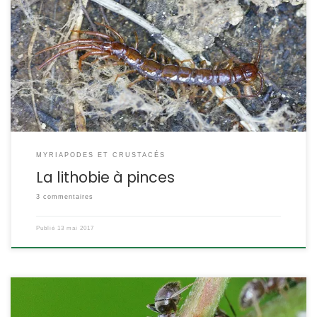
Ce mille-pattes est une espèce très répandue, sous les pierres,
les écorces, la litière de feuilles, il chasse ses proies à la course.
Lithobius forficatus Linnaeus,1758 Il existe plusieurs espèces très
proches. POSITION SYSTÉMATIQUE : Myriapode, Chilopode,
Lithobiomorpha Famille des Lithobiidae ETYMOLOGIE : Lithobius
veut dire « qui vit au milieu des pierres » et forficatus […]
MYRIAPODES ET CRUSTACÉS
La lithobie à pinces
3 commentaires
Publié
13 mai 2017