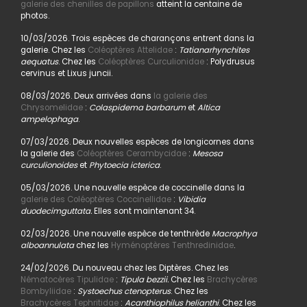
galerie des chenilles de papillons
atteint la centaine de
photos.
10/03/2026. Trois espèces de charançons entrent dans la
galerie. Chez les
Coléoptères Attelidae
:
Tatianarhynchites
aequatus
. Chez les
Coléoptères Curculionidae
: Polydrusus
cervinus et Lixus juncii.
08/03/2026. Deux arrivées dans
la galerie des
Chrysomelidae
:
Colaspidema barbarum
et
Altica
ampelophaga
.
07/03/2026. Deux nouvelles espèces de longicornes dans
la galerie des
Coléoptères Cerambycidae
:
Mesosa
curculionoides
et
Phytoecia icterica
.
05/03/2026. Une nouvelle espèce de coccinelle dans la
galerie des Coléoptères Coccinellidae
:
Vibidia
duodecimguttata.
Elles sont maintenant 34.
02/03/2026. Une nouvelle espèce de tenthrède
Macrophya
alboannulata
chez les
Hyménoptères Tenthredinidae
.
24/02/2026. Du nouveau chez les Diptères. Chez les
Nématocères Tipulidae
:
Tipula bezzii.
Chez les
Brachycères
Bombyliidae
:
Systoechus ctenopterus
. Chez les
Brachycères Tephritidae
:
Acanthiophilus helianthi
. Chez les