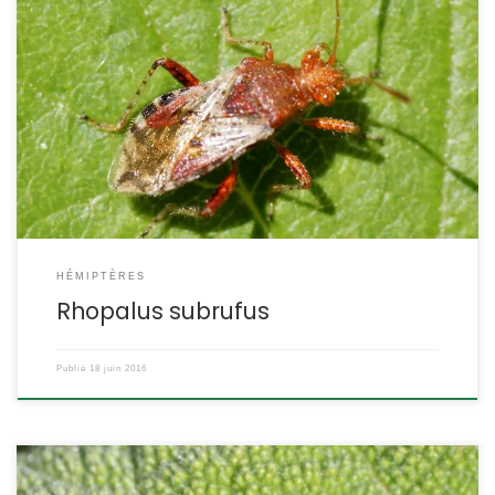
Cette petite punaise attire l’œil par sa coloration rougeâtre. On la
trouve dans la basse végétation dense, et bien qu’elle ne soit pas
rare, on ne lui a pas attribué de nom vernaculaire, ni en français,
ni en anglais. Rhopalus subrufus POSITION SYSTÉMATIQUE :
Insecte, Hémiptère, Hétéroptère Famille des Rhopalidae
ETYMOLOGIE : Rhopalus signifie […]
HÉMIPTÈRES
Rhopalus subrufus
Publié
18 juin 2016