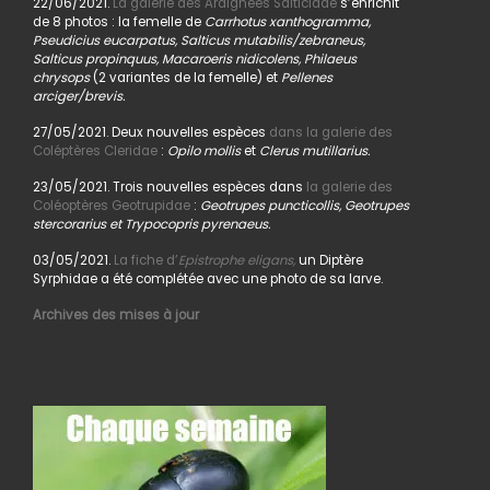
22/06/2021.
La galerie des Araignées Salticidae
s’enrichit
de 8 photos : la femelle de
Carrhotus xanthogramma,
Pseudicius eucarpatus, Salticus mutabilis/zebraneus,
Salticus propinquus, Macaroeris nidicolens, Philaeus
chrysops
(2 variantes de la femelle) et
Pellenes
arciger/brevis.
27/05/2021. Deux nouvelles espèces
dans la galerie des
Coléptères Cleridae
:
Opilo mollis
et
Clerus mutillarius.
23/05/2021. Trois nouvelles espèces dans
la galerie des
Coléoptères Geotrupidae
:
Geotrupes puncticollis, Geotrupes
stercorarius et Trypocopris pyrenaeus.
03/05/2021.
La fiche d’
Epistrophe eligans,
un Diptère
Syrphidae a été complétée avec une photo de sa larve.
Archives des mises à jour