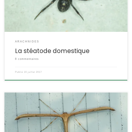
acteur n’acceptant le contact de cette espèce potentiellement
mortelle pour l’homme, on l’a […]
ARACHNIDES
La stéatode domestique
8 commentaires
Publié
16 juillet 2017
C’est le plus commun des ptérophores, ces petits papillons aux
ailes plumeuses et digitées, au repos il a la silhouette d’une croix.
Emmelina monodactyla Linnaeus,1758. Le ptérophore commun
POSITION SYSTÉMATIQUE : Lépidoptère Hétérocère Famille des