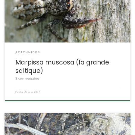
prendre en photo. Marpissa muscosa Clerck,1757 POSITION
SYSTÉMATIQUE : Arachnide, Araneae Famille des Salticidae
ETYMOLOGIE : Marpessa vient probablement d’une racine grecque
[…]
ARACHNIDES
Marpissa muscosa (la grande
saltique)
3 commentaires
Publié
20 mai 2017