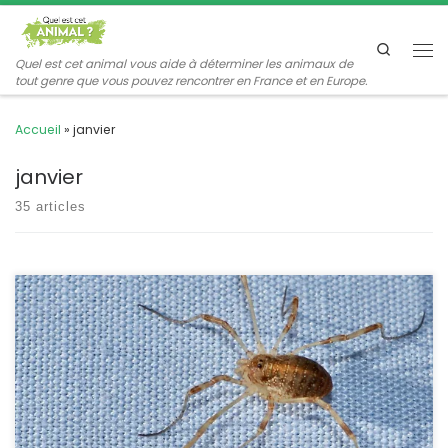
Passer au contenu
Search
Me
Quel est cet animal vous aide à déterminer les animaux de
tout genre que vous pouvez rencontrer en France et en Europe.
Accueil
»
janvier
janvier
35 articles
C’est l’une des espèces d’opilions les plus fréquentes, on la
reconnaîtra d’abord à la courte taille de ses pattes (en
comparaison des autres opilions). Cette particularité anatomique
lui permet de grimper aux arbres jusqu’à la canopée.
Paroligolophus agrestis Meade,1855. POSITION SYSTÉMATIQUE :
Arachnide, Opiliones Famille des Phalangiidae. ETYMOLOGIE : Le