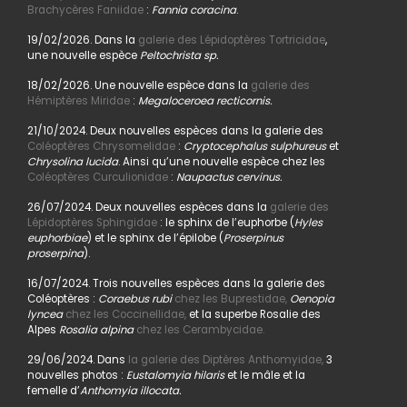
Brachycères Faniidae
:
Fannia coracina
.
19/02/2026. Dans la
galerie des Lépidoptères Tortricidae
,
une nouvelle espèce
Peltochrista sp.
18/02/2026. Une nouvelle espèce dans la
galerie des
Hémiptères Miridae
:
Megaloceroea recticornis.
21/10/2024. Deux nouvelles espèces dans la galerie des
Coléoptères Chrysomelidae
:
Cryptocephalus sulphureus
et
Chrysolina lucida
. Ainsi qu’une nouvelle espèce chez les
Coléoptères Curculionidae
:
Naupactus cervinus.
26/07/2024. Deux nouvelles espèces dans la
galerie des
Lépidoptères Sphingidae
: le sphinx de l’euphorbe (
Hyles
euphorbiae
) et le sphinx de l’épilobe (
Proserpinus
proserpina
).
16/07/2024. Trois nouvelles espèces dans la galerie des
Coléoptères :
Coraebus rubi
chez les Buprestidae,
Oenopia
lyncea
chez les Coccinellidae,
et la superbe Rosalie des
Alpes
Rosalia alpina
chez les Cerambycidae.
29/06/2024. Dans
la galerie des Diptères Anthomyidae,
3
nouvelles photos :
Eustalomyia hilaris
et le mâle et la
femelle d’
Anthomyia illocata.