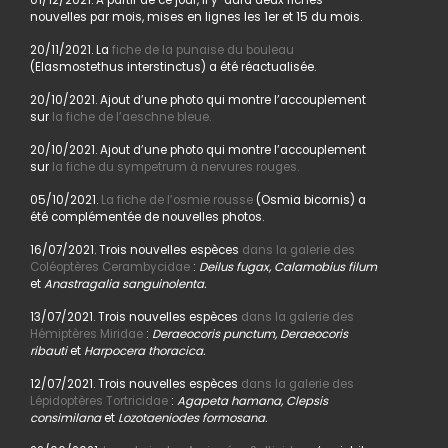
nouvelles par mois, mises en lignes les 1er et 15 du mois.
20/11/2021. La
fiche de la punaise du bouleau
(Elasmostethus interstinctus) a été réactualisée.
20/10/2021. Ajout d’une photo qui montre l’accouplement
sur
la fiche de l’aeschne bleue.
20/10/2021. Ajout d’une photo qui montre l’accouplement
sur
la fiche du sympetrum à nervures rouges.
05/10/2021.
La fiche de l’osmie rousse
(Osmia bicornis) a
été complémentée de nouvelles photos.
16/07/2021. Trois nouvelles espèces
dans la galerie des
Coléoptères Cerambycidae
:
Deilus fugax, Calamobius filum
et
Anastragalia sanguinolenta.
13/07/2021. Trois nouvelles espèces
dans la galerie des
Hémiptères Miridae
:
Deraeocoris punctum, Deraeocoris
ribauti
et
Harpocera thoracica.
12/07/2021. Trois nouvelles espèces
dans la galerie des
Lépidoptères Tortricidae
:
Agapeta hamana, Clepsis
consimilana
et
Lozotaeniodes formosana.