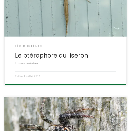
Pterophoridae ETYMOLOGIE : Ptérophore signifie « qui porte des
ailes » Emmelina vient probablement du prénom Emmeline.
monodactyla veut dire « un seul […]
LÉPIDOPTÈRES
Le ptérophore du liseron
4 commentaires
Publié
1 juillet 2017
Chez les araignées-sauteuses, c’est l’une des plus grandes. Elle
attend ses proies sur des barrières ou des portes en bois, et jouera
finement à cache-cache avec vous quand vous chercherez à la