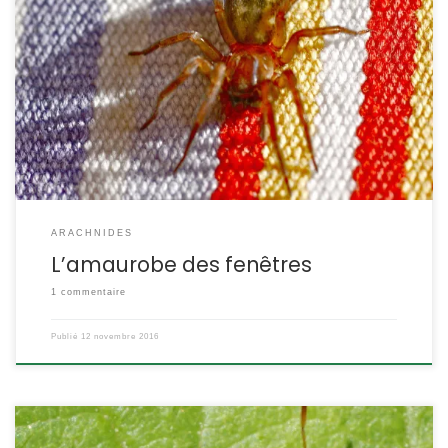
Deux espèces très proches ne se distinguent que par l’anatomie
de leur appareil génital. Nous les avons regroupées, leur biologie
étant similaire. L’amaurobe féroce quant à elle est nettement
plus grande et plus noire. Amaurobius fenestralis Ström, 1768
Amaurobius similis Blackwall 1861 POSITION SYSTÉMATIQUE :
Arachnide Araneae Famille des Amaurobiidae ETYMOLOGIE :
Amaurobius veut […]
ARACHNIDES
L’amaurobe des fenêtres
1 commentaire
Publié
12 novembre 2016