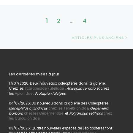
Navigation dans les articles
1
2
…
4
Ar
ARTICLES PLUS ANCIENS
Les dernières mises à jour
17/07/2026. Deux nouveaux coléoptères dans la galerie.
Chez les
Scarabeidae Rutelidae
:
Anisoplia remota
et chez
les
Apionidae
:
Protapion fulvipes
04/07/2026. Du nouveau dans la galerie des Coléoptères :
Menephilus cylindricus
chez les Tenebrionidae
,
Oedemera
barbara
chez les Oedemeridae
et
Polydrusus setifrons
chez
les Curculionidae.
03/07/2026. Quatre nouvelles espèces de Lépidoptères font