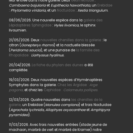
leur entrée dans notre galerie. Deux
Geometridae
:
Comibaena bajularia
et
Eupithecia haworthiata,
un
Erebidae
:
Phytometra viridaria
, et un
Noctuidae
:
Xestia triangulum.
08/06/2026. Une nouvelle espèce dans la
galerie des
Lépidoptères Sphingidae
:
Hyles livornica,
le sphinx
livournien.
21/05/2026. Deux
nouvelles chenilles dans la galerie
: le
citron (
Gonepteryx rhamni
) et la noctuelle blessée
(
Peridroma saucia
), et une punaise de
la famille des
Rhopalidae :
Liorhyssus hyalinus.
20/04/2026.
La fiche du phylan des dunes
a été
complétée.
19/03/2026. Deux nouvelles espèces d’Hyménoptères
Symphytes dans la galerie.
Chez les Argidae :
Arge
pagana
,
et chez les
Cephidae :
Calameuta pallipes.
12/03/2026. Quatre nouvelles dans
les chenilles de la
galerie,
un Erebidae (
Manulea complana
) et trois Noctuidae
(
Agrochola lychnidis, Allophyes oxyacanthae
et
Amphipyra
pyramidea
).
11/03/2026. Avec trois nouvelles entrées (stade jeune de
machaon, marbré de vert et marbré de Kramer) notre