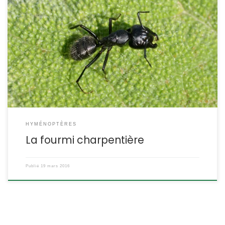
Avec 12 mm de longueur pour les plus grandes ouvrières et 15
mm pour la reine, il s’agit de l’une des plus grandes espèces de
fourmis européennes. Elle niche dans le bois mort en colonies qui
atteignent les 5000 individus. Camponotus vagus POSITION
SYSTÉMATIQUE : Insecte, Hyménoptère Apocrite Famille des
Formicidae ETYMOLOGIE Camponotus […]
HYMÉNOPTÈRES
La fourmi charpentière
Publié
19 mars 2016