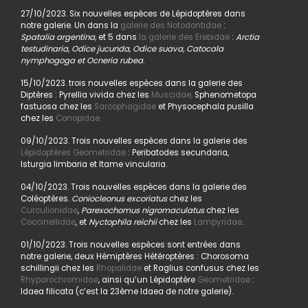
27/10/2023. Six nouvelles espèces de Lépidoptères dans
notre galerie. Un dans la
galerie des Notodontidae
:
Spatalia argentina,
et 5 dans
la galerie des Erebidae
:
Arctia
testudinaria, Odice jucunda, Odice suava, Catocala
nymphogoga et Ocneria rubea
.
15/10/2023. trois nouvelles espèces dans la galerie des
Diptères : Pyrellia vivida chez les
Muscidae,
Sphenometopa
fastuosa chez les
Sarcophagidae
et Physocephala pusilla
chez les
Conopidae.
09/10/2023. Trois nouvelles espèces dans la galerie des
Lépidoptères Geometridae
: Peribatodes secundaria,
Isturgia limbaria et Itame vincularia.
04/10/2023. Trois nouvelles espèces dans la galerie des
Coléoptères.
Coniocleonus excoriatus
chez les
Curculionidae
,
Parexochomus nigromaculatus
chez les
Coccinellidae
, et
Nyctophila reichii
chez les
Lampyridae
.
01/10/2023. Trois nouvelles espèces sont entrées dans
notre galerie, deux Hémiptères Hétéroptères : Chorosoma
schillingii chez les
Rhopalidae
et Raglius confusus chez les
Rhyparochromidae
, ainsi qu’un Lépidoptère
Geometridae
:
Idaea filicata (c’est la 23ème Idaea de notre galerie).