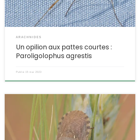
nom de genre a […]
ARACHNIDES
Un opilion aux pattes courtes :
Paroligolophus agrestis
Publié
15 mai 2023
On appelle « punaises des céréales » plusieurs espèces du genre
Eurygaster. Mais Eurygaster maura est la plus largement répartie.
Elle ne cause que localement (en Russie par exemple) des
dégâts notables sur les cultures céréalières. Eurygaster maura
Linnaeus,1758 POSITION SYSTÉMATIQUE : Insecte, Hémiptère,