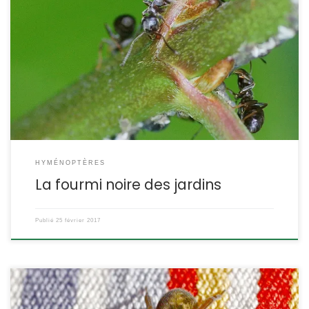
C’est sans doute l’espèce de fourmi la plus répandue et la plus
représentée. Elle est dominante dans les parcs et les jardins et de
façon plus générale dans les endroits anthropisés. La petite
fourmi noire des jardins La fourmi brune Lasius niger Linné, 1758
POSITION SYSTÉMATIQUE : Insecte, Hyménoptère Apocrite Famille
des Formicidae, […]
HYMÉNOPTÈRES
La fourmi noire des jardins
Publié
25 février 2017