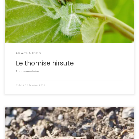
blancs est parfaitement homochromique sur les plantes
pileuses. C’est à la fois l’une des plus grandes espèces de la
famille des Thomisidae et l’une des rares à être velue. Heriaeus
hirtus Latreille,1819 L’hériée […]
ARACHNIDES
Le thomise hirsute
1 commentaire
Publié
18 février 2017
Quand il s’envole on ne voit que ses ailes bleu turquoise, quand il