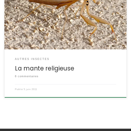
mais on peut aussi le rencontrer dans les dunes littorales ou des
sites secs et bien exposés jusque dans la moitié nord de la
France. Mantis religiosa Linnaeus,1758 POSITION SYSTÉMATIQUE :
Insecte Dictyoptère Dictyoptère – Mantodea Famille des Mantidae
ETYMOLOGIE : Mantis = prophète, et religiosa […]
AUTRES INSECTES
La mante religieuse
6 commentaires
Publié
5 juin 2011