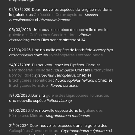
07/03/2026. Deux nouvelles espèces de longicornes dans
la galerie des
Coléoptères Cerambycidae
:
Mesosa
curculionoides
et
Phytoecia icterica
.
05/03/2026. Une nouvelle espèce de coccinelle dans la
galerie des Coléoptères Coccinellidae
:
Vibidia
duodecimguttata.
Elles sont maintenant 34.
02/03/2026. Une nouvelle espèce de tenthrède
Macrophya
alboannulata
chez les
Hyménoptères Tenthredinidae
.
24/02/2026. Du nouveau chez les Diptères. Chez les
Nématocères Tipulidae
:
Tipula bezzii.
Chez les
Brachycères
Bombyliidae
:
Systoechus ctenopterus
. Chez les
Brachycères Tephritidae
:
Acanthiophilus helianthi
. Chez les
Brachycères Faniidae
:
Fannia coracina
.
19/02/2026. Dans la
galerie des Lépidoptères Tortricidae
,
une nouvelle espèce
Peltochrista sp.
18/02/2026. Une nouvelle espèce dans la
galerie des
Hémiptères Miridae
:
Megaloceroea recticornis.
21/10/2024. Deux nouvelles espèces dans la galerie des
Coléoptères Chrysomelidae
:
Cryptocephalus sulphureus
et