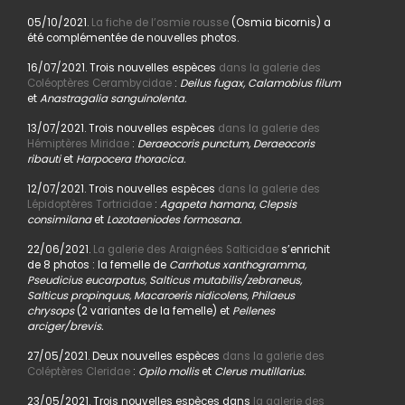
05/10/2021.
La fiche de l’osmie rousse
(Osmia bicornis) a
été complémentée de nouvelles photos.
16/07/2021. Trois nouvelles espèces
dans la galerie des
Coléoptères Cerambycidae
:
Deilus fugax, Calamobius filum
et
Anastragalia sanguinolenta.
13/07/2021. Trois nouvelles espèces
dans la galerie des
Hémiptères Miridae
:
Deraeocoris punctum, Deraeocoris
ribauti
et
Harpocera thoracica.
12/07/2021. Trois nouvelles espèces
dans la galerie des
Lépidoptères Tortricidae
:
Agapeta hamana, Clepsis
consimilana
et
Lozotaeniodes formosana.
22/06/2021.
La galerie des Araignées Salticidae
s’enrichit
de 8 photos : la femelle de
Carrhotus xanthogramma,
Pseudicius eucarpatus, Salticus mutabilis/zebraneus,
Salticus propinquus, Macaroeris nidicolens, Philaeus
chrysops
(2 variantes de la femelle) et
Pellenes
arciger/brevis.
27/05/2021. Deux nouvelles espèces
dans la galerie des
Coléptères Cleridae
:
Opilo mollis
et
Clerus mutillarius.
23/05/2021. Trois nouvelles espèces dans
la galerie des