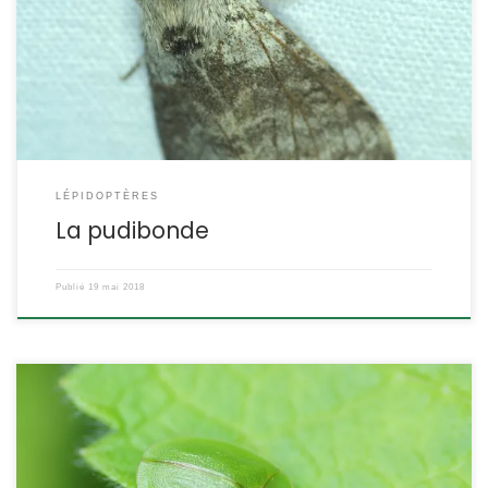
lumière, et c’est la meilleure façon de l’observer, car le jour, posé
sur l’écorce des arbres il est parfaitement homochromique et
difficile à distinguer. Calliteara pudibunda Linnaeus,1758 (ex-
Dasychira pudibunda, […]
LÉPIDOPTÈRES
La pudibonde
Publié
19 mai 2018
Il y a une vingtaine d’espèces de cassides en France. Celle-ci,
entièrement verte, est l’une des plus communes. C’est sur la
menthe que nous l’avons souvent rencontrée mais elle apprécie