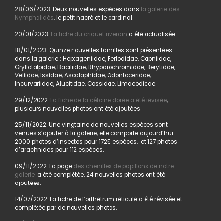
28/06/2023. Deux nouvelles espèces dans
la galerie des
Nymphalidés
, le petit nacré et le cardinal.
20/01/2023.
La fiche du criquet riverain
a été actualisée.
18/01/2023. Quinze nouvelles familles sont présentées
dans la galerie : Heptageniidae, Perlodidae, Capniidae,
Gryllotalpidae, Baciliidae, Rhyparochromidae, Berytidae,
Veliidae, Issidae, Ascalaphidae, Odontoceridae,
Incurvariidae, Alucitidae, Cossidae, Limacodidae.
29/12/2022.
La fiche de la cétoine dorée a été révisée
,
plusieurs nouvelles photos ont été ajoutées
25/11/2022. Une vingtaine de nouvelles espèces sont
venues s’ajouter à la galerie, elle comporte aujourd’hui
2000 photos d’insectes pour 1725 espèces, et 127 photos
d’arachnides pour 112 espèces.
09/11/2022. La page
des chenilles de papillons de notre
galerie
a été complétée. 24 nouvelles photos ont été
ajoutées.
14/07/2022. La fiche de l’orthétrum réticulé a été révisée et
complétée par de nouvelles photos.