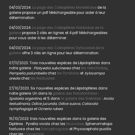
04/03/2024.
La page des Coléoptères Mordellidae
de la
galerie propose un pdf téléchargeable pour aider à leur
détermination.
04/03/2024.
La page des Coléoptères Histeridae de la
galerie
propose 2 clés en lignes et 4 pdf téléchargeables
pour vous aider à les déterminer.
04/03/2024.
La page des Coléoptères Dytiscidae de la
galerie
offre 3 clés en ligne pour leur détermination.
07/11/2023. Trois nouvelles espèces de Lépidoptères dans
notre galerie :
Platyedra subcinerea
chez
les Gelichiidae
,
Pempelia palumbella
chez
les Pyralidae
et
Xylocampa
areola
chez
les Noctuidae.
27/10/2023. Six nouvelles espèces de Lépidoptères dans
notre galerie. Un dans la
galerie des Notodontidae
:
Spatalia argentina,
et 5 dans
la galerie des Erebidae
:
Arctia
testudinaria, Odice jucunda, Odice suava, Catocala
nymphogoga et Ocneria rubea
.
15/10/2023. trois nouvelles espèces dans la galerie des
Diptères : Pyrellia vivida chez les
Muscidae,
Sphenometopa
fastuosa chez les
Sarcophagidae
et Physocephala pusilla
chez les
Conopidae.