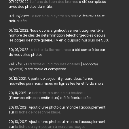
07/07/2022.
La fiche du taon des bromes
a été complétée
avec des photos du mâle.
07/06/2022.
La fiche de la syritte piolante
a été révisée et
actualisée.
01/02/2022. Nous avons significativement augmenté le
nombre de clés de détermination téléchargeables depuis
les pages de notre galerie. Il y en a aujourd’hui plus de 500.
30/01/2022.
La fiche du flamant rose
a été complétée par
de nouvelles photos.
24/12/2021.
La fiche du clairon des abeilles
(
Trichodes
apiarius
) a été revue et complétée.
01/12/2021. A partir de ce jour, il y aura deux fiches
nouvelles par mois, mises en lignes les 1er et 15 du mois.
20/11/2021. La
fiche de la punaise du bouleau
(Elasmostethus interstinctus) a été réactualisée.
20/10/2021. Ajout d’une photo qui montre l’accouplement
sur
la fiche de l’aeschne bleue.
20/10/2021. Ajout d’une photo qui montre l’accouplement
sur
la fiche du sympetrum à nervures rouges.