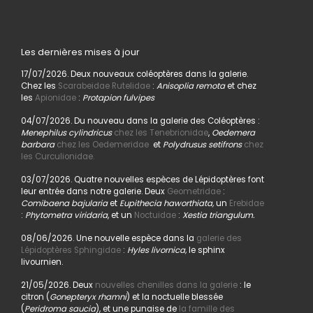
Les dernières mises à jour
17/07/2026. Deux nouveaux coléoptères dans la galerie.
Chez les
Scarabeidae Rutelidae
:
Anisoplia remota
et chez
les
Apionidae
:
Protapion fulvipes
04/07/2026. Du nouveau dans la galerie des Coléoptères :
Menephilus cylindricus
chez les Tenebrionidae
,
Oedemera
barbara
chez les Oedemeridae
et
Polydrusus setifrons
chez
les Curculionidae.
03/07/2026. Quatre nouvelles espèces de Lépidoptères font
leur entrée dans notre galerie. Deux
Geometridae
:
Comibaena bajularia
et
Eupithecia haworthiata,
un
Erebidae
:
Phytometra viridaria
, et un
Noctuidae
:
Xestia triangulum.
08/06/2026. Une nouvelle espèce dans la
galerie des
Lépidoptères Sphingidae
:
Hyles livornica,
le sphinx
livournien.
21/05/2026. Deux
nouvelles chenilles dans la galerie
: le
citron (
Gonepteryx rhamni
) et la noctuelle blessée
(
Peridroma saucia
), et une punaise de
la famille des