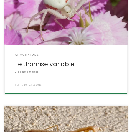
viennent s’y poser. Le misumène variable Misumena vatia
(Clerck, 1757) Vous cherchez à identifier une araignée ? Vous la
trouverez peut-être dans la galerie POSITION SYSTÉMATIQUE :
Arachnide Araneae Famille des […]
ARACHNIDES
Le thomise variable
2 commentaires
Publié
10 juillet 2011
La mante religieuse est un insecte typiquement méditerranéen,