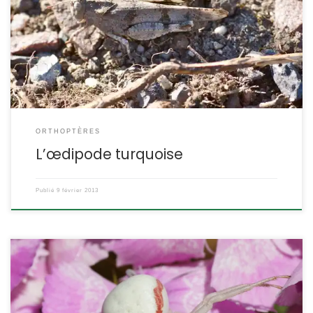
se pose, il disparait grâce à son homochromie. Œdipoda
caerulescens L’œdipode bleu POSITION SYSTÉMATIQUE : Insecte
Orthoptère Caelifère Famille des Acrididae ETYMOLOGIE : Œdipoda
= aux pieds renflés et caerulescens = bleuâtre DESCRIPTION :
Taille : la femelle mesure entre 22 et […]
ORTHOPTÈRES
L’œdipode turquoise
Publié
9 février 2013
Les araignées crabes ne tissent pas de toile pour capturer leurs
proies, elles attendent, à l’affut sur une fleur, que les butineurs