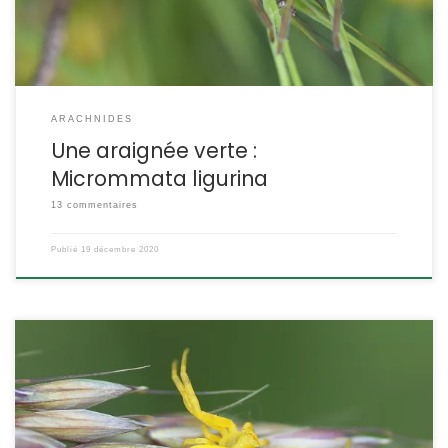
ARACHNIDES
Une araignée verte :
Micrommata ligurina
13 commentaires
Publié
19 décembre 2020
Ce thomise se reconnaît à sa coloration vive bien que
homochromique et à ses formes anguleuses. Redoutable
chasseur à l’affut il capture des proies bien plus grosses que lui