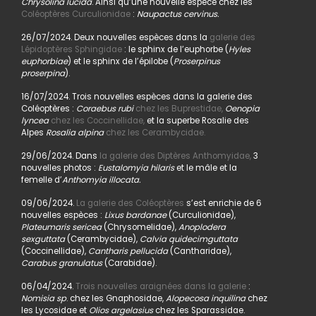
Chrysolina lucida
. Ainsi qu’une nouvelle espèce chez les
Coléoptères Curculionidae
:
Naupactus cervinus.
26/07/2024. Deux nouvelles espèces dans la
galerie des
Lépidoptères Sphingidae
: le sphinx de l’euphorbe (
Hyles
euphorbiae
) et le sphinx de l’épilobe (
Proserpinus
proserpina
).
16/07/2024. Trois nouvelles espèces dans la galerie des
Coléoptères :
Coraebus rubi
chez les Buprestidae,
Oenopia
lyncea
chez les Coccinellidae,
et la superbe Rosalie des
Alpes
Rosalia alpina
chez les Cerambycidae.
29/06/2024. Dans
la galerie des Diptères Anthomyidae,
3
nouvelles photos :
Eustalomyia hilaris
et le mâle et la
femelle d’
Anthomyia illocata.
09/06/2024.
La galerie des Coléoptères
s’est enrichie de 6
nouvelles espèces :
Lixus bardanae
(Curculionidae),
Plateumaris sericea
(Chrysomelidae),
Anoplodera
sexguttata
(Cerambycidae),
Calvia quidecimguttata
(Coccinellidae),
Cantharis pellucida
(Cantharidae),
Carabus granulatus
(Carabidae).
06/04/2024.
Trois nouvelles araignées dans la galerie
:
Nomisia sp
. chez les Gnaphosidae,
Alopecosa inquilina
chez
les Lycosidae et
Olios argelasius
chez les Sparassidae.