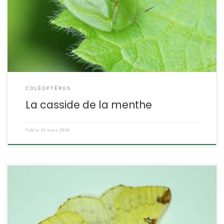
aussi d’autres végétaux. Cassida viridis Linnaeus,1758 La
casside verte POSITION SYSTÉMATIQUE : Insecte Coléoptère Famille
des Chrysomelidae ETYMOLOGIE : Cassida vient du latin Cassis
[…]
COLÉOPTÈRES
La casside de la menthe
Publié
10 mars 2018
C’est un papillon dit « nocturne » aux couleurs vives. On ne peut le
confondre avec aucun autre, et il s’invite parfois dans les