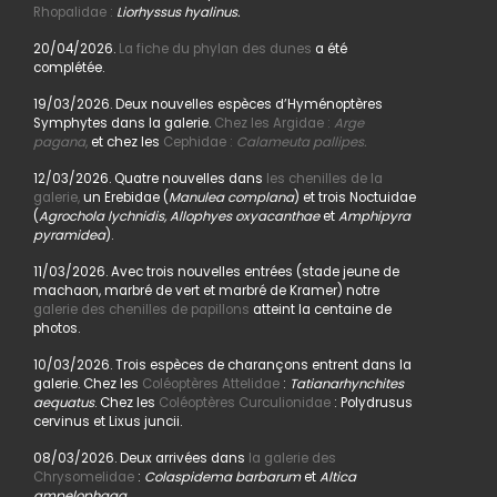
Rhopalidae :
Liorhyssus hyalinus.
20/04/2026.
La fiche du phylan des dunes
a été
complétée.
19/03/2026. Deux nouvelles espèces d’Hyménoptères
Symphytes dans la galerie.
Chez les Argidae :
Arge
pagana
,
et chez les
Cephidae :
Calameuta pallipes.
12/03/2026. Quatre nouvelles dans
les chenilles de la
galerie,
un Erebidae (
Manulea complana
) et trois Noctuidae
(
Agrochola lychnidis, Allophyes oxyacanthae
et
Amphipyra
pyramidea
).
11/03/2026. Avec trois nouvelles entrées (stade jeune de
machaon, marbré de vert et marbré de Kramer) notre
galerie des chenilles de papillons
atteint la centaine de
photos.
10/03/2026. Trois espèces de charançons entrent dans la
galerie. Chez les
Coléoptères Attelidae
:
Tatianarhynchites
aequatus
. Chez les
Coléoptères Curculionidae
: Polydrusus
cervinus et Lixus juncii.
08/03/2026. Deux arrivées dans
la galerie des
Chrysomelidae
:
Colaspidema barbarum
et
Altica
ampelophaga
.