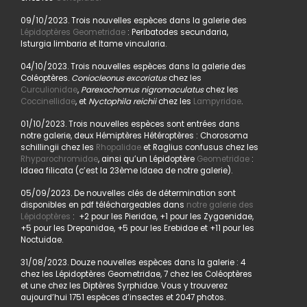
09/10/2023. Trois nouvelles espèces dans la galerie des
Lépidoptères Geometridae
: Peribatodes secundaria,
Isturgia limbaria et Itame vincularia.
04/10/2023. Trois nouvelles espèces dans la galerie des
Coléoptères.
Coniocleonus excoriatus
chez les
Curculionidae
,
Parexochomus nigromaculatus
chez les
Coccinellidae
, et
Nyctophila reichii
chez les
Lampyridae
.
01/10/2023. Trois nouvelles espèces sont entrées dans
notre galerie, deux Hémiptères Hétéroptères : Chorosoma
schillingii chez les
Rhopalidae
et Raglius confusus chez les
Rhyparochromidae
, ainsi qu’un Lépidoptère
Geometridae
:
Idaea filicata (c’est la 23ème Idaea de notre galerie).
05/09/2023. De nouvelles clés de détermination sont
disponibles en pdf téléchargeables dans
notre galerie des
Lépidoptères
: +2 pour les Pieridae, +1 pour les Zygaenidae,
+5 pour les Drepanidae, +5 pour les Erebidae et +11 pour les
Noctuidae.
31/08/2023. Douze nouvelles espèces dans la galerie : 4
chez les Lépidoptères Geometridae, 7 chez les Coléoptères
et une chez les Diptères Syrphidae. Vous y trouverez
aujourd’hui 1751 espèces d’insectes et 2047 photos.