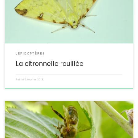
maisons, attiré par la lumière. Sa chenille est la parfaite réplique
d’un petit rameau. Opisthograptis luteolata Linnaeus,1758 La
phalène de l’alisier POSITION SYSTÉMATIQUE : Insecte Lépidoptère
Hétérocère Famille des Geometridae, sous-famille […]
LÉPIDOPTÈRES
La citronnelle rouillée
Publié
3 février 2018
C’est une araignée-crabe qui chasse à l’affut des insectes
volants lorsqu’ils se posent. Cette espèce, verte avec des poils