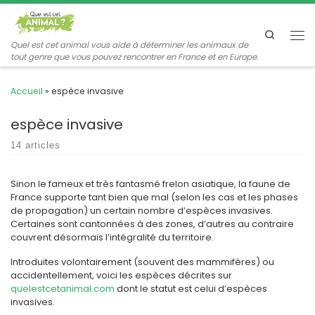
Passer au contenu
Search
Me
Quel est cet animal vous aide à déterminer les animaux de
tout genre que vous pouvez rencontrer en France et en Europe.
Accueil
»
espèce invasive
espèce invasive
14 articles
Sinon le fameux et très fantasmé frelon asiatique, la faune de
France supporte tant bien que mal (selon les cas et les phases
de propagation) un certain nombre d’espèces invasives.
Certaines sont cantonnées à des zones, d’autres au contraire
couvrent désormais l’intégralité du territoire.
Introduites volontairement (souvent des mammifères) ou
accidentellement, voici les espèces décrites sur
quelestcetanimal.com
dont le statut est celui d’espèces
invasives.