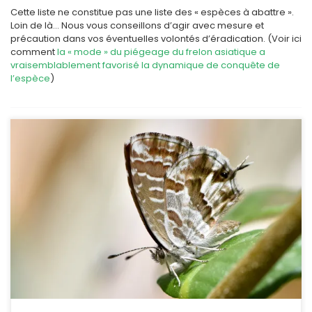
Cette liste ne constitue pas une liste des « espèces à abattre ».
Loin de là… Nous vous conseillons d’agir avec mesure et
précaution dans vos éventuelles volontés d’éradication. (Voir ici
comment
la « mode » du piégeage du frelon asiatique a
vraisemblablement favorisé la dynamique de conquête de
l’espèce
)
C’est l’histoire d’un papillon d’Afrique du sud dont les chenilles se
nourrissent sur le géranium et qui a été introduit en Europe en
1990, puis en Espagne et dans d’autres pays d’Europe, tout en
ayant gardé la même plante-hôte : le géranium que l’on cultive
sur les balcons. Cacyreus marshalli Butler,1898. POSITION […]