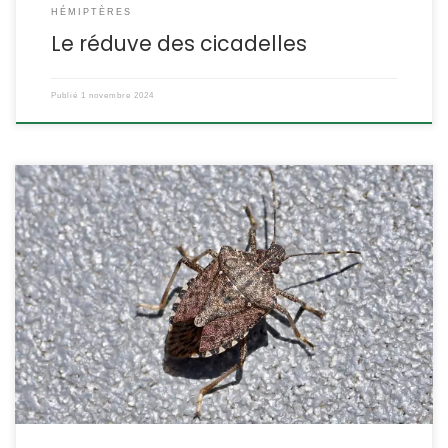
HÉMIPTÈRES
Le réduve des cicadelles
Publié
1 novembre 2024
Un nom vernaculaire qui fait trembler pour cette punaise arrivée
en France il y a une dizaine d’année et qui s’est rapidement
propagée grâce à une polyphagie exceptionnelle (plus de 300
plantes potentiellement consommées) et des capacités de
reproduction tout aussi remarquables (jusqu’à 6 générations par
an). Ses rassemblements par centaines dans […]