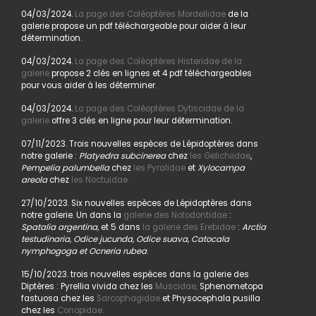
04/03/2024.
La page des Coléoptères Mordellidae
de la
galerie propose un pdf téléchargeable pour aider à leur
détermination.
04/03/2024.
La page des Coléoptères Histeridae de la
galerie
propose 2 clés en lignes et 4 pdf téléchargeables
pour vous aider à les déterminer.
04/03/2024.
La page des Coléoptères Dytiscidae de la
galerie
offre 3 clés en ligne pour leur détermination.
07/11/2023. Trois nouvelles espèces de Lépidoptères dans
notre galerie :
Platyedra subcinerea
chez
les Gelichiidae
,
Pempelia palumbella
chez
les Pyralidae
et
Xylocampa
areola
chez
les Noctuidae.
27/10/2023. Six nouvelles espèces de Lépidoptères dans
notre galerie. Un dans la
galerie des Notodontidae
:
Spatalia argentina,
et 5 dans
la galerie des Erebidae
:
Arctia
testudinaria, Odice jucunda, Odice suava, Catocala
nymphogoga et Ocneria rubea
.
15/10/2023. trois nouvelles espèces dans la galerie des
Diptères : Pyrellia vivida chez les
Muscidae,
Sphenometopa
fastuosa chez les
Sarcophagidae
et Physocephala pusilla
chez les
Conopidae.