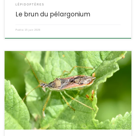
LÉPIDOPTÈRES
Le brun du pélargonium
Publié
15 juin 2026
Une punaise carnivore originaire d’Amérique centrale et
récemment observée dans le sud de la France. Nullement
nuisible aux cultures elle s’attaque au contraire aux cercopes et
autres cicadelles qui peuvent y causer des dommages
importants. De là à se réjouir de sa venue, c’est une peut-être
aller un peu vite. Zelus renardii […]