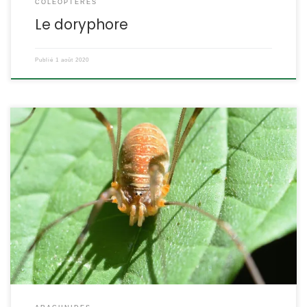
COLÉOPTÈRES
Le doryphore
Publié
1 août 2020
Cet opilion, aujourd’hui très répandu et abondant dans une
grande partie de l’Europe a réalisé une invasion récente et très
rapide de l’Europe de l’Ouest, et il est considéré comme impliqué
dans la régression des deux autres espèces du genre Opilio dans
ce périmètre. Opilio canestrinii Thorell,1876 POSITION
SYSTÉMATIQUE : Arachnide, Opiliones Famille […]