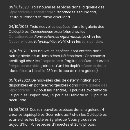
09/10/2023. Trois nouvelles espèces dans la galerie des
Lépidoptères Geometridae
: Peribatodes secundaria,
Isturgia limbaria et Itame vincularia.
04/10/2023. Trois nouvelles espèces dans la galerie des
Coléoptères.
Coniocleonus excoriatus
chez les
Curculionidae
,
Parexochomus nigromaculatus
chez les
Coccinellidae
, et
Nyctophila reichii
chez les
Lampyridae
.
01/10/2023. Trois nouvelles espèces sont entrées dans
notre galerie, deux Hémiptères Hétéroptères : Chorosoma
schillingii chez les
Rhopalidae
et Raglius confusus chez les
Rhyparochromidae
, ainsi qu’un Lépidoptère
Geometridae
:
Idaea filicata (c’est la 23ème Idaea de notre galerie).
05/09/2023. De nouvelles clés de détermination sont
disponibles en pdf téléchargeables dans
notre galerie des
Lépidoptères
: +2 pour les Pieridae, +1 pour les Zygaenidae,
+5 pour les Drepanidae, +5 pour les Erebidae et +11 pour les
Noctuidae.
31/08/2023. Douze nouvelles espèces dans la galerie : 4
chez les Lépidoptères Geometridae, 7 chez les Coléoptères
et une chez les Diptères Syrphidae. Vous y trouverez
aujourd’hui 1751 espèces d’insectes et 2047 photos.