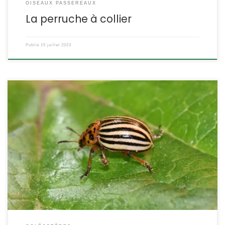
OISEAUX PASSEREAUX
La perruche à collier
Publié
15 juillet 2023
Cette chrysomèle était connue autrefois comme un véritable
fléau en raison de sa capacité à pulluler et à dévaster les
champs de pommes de terre. Le nom de « doryphore » fait partie
des surnoms « amicaux » donnés à nos envahisseurs gros
mangeurs de ce tubercule lors de la deuxième guerre mondiale.
Le doryphore a […]