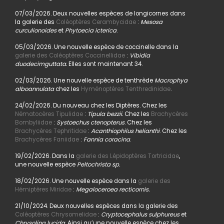
07/03/2026. Deux nouvelles espèces de longicornes dans
la galerie des
Coléoptères Cerambycidae
:
Mesosa
curculionoides
et
Phytoecia icterica
.
05/03/2026. Une nouvelle espèce de coccinelle dans la
galerie des Coléoptères Coccinellidae
:
Vibidia
duodecimguttata.
Elles sont maintenant 34.
02/03/2026. Une nouvelle espèce de tenthrède
Macrophya
alboannulata
chez les
Hyménoptères Tenthredinidae
.
24/02/2026. Du nouveau chez les Diptères. Chez les
Nématocères Tipulidae
:
Tipula bezzii.
Chez les
Brachycères
Bombyliidae
:
Systoechus ctenopterus
. Chez les
Brachycères Tephritidae
:
Acanthiophilus helianthi
. Chez les
Brachycères Faniidae
:
Fannia coracina
.
19/02/2026. Dans la
galerie des Lépidoptères Tortricidae
,
une nouvelle espèce
Peltochrista sp.
18/02/2026. Une nouvelle espèce dans la
galerie des
Hémiptères Miridae
:
Megaloceroea recticornis.
21/10/2024. Deux nouvelles espèces dans la galerie des
Coléoptères Chrysomelidae
:
Cryptocephalus sulphureus
et
Chrysolina lucida
. Ainsi qu’une nouvelle espèce chez les