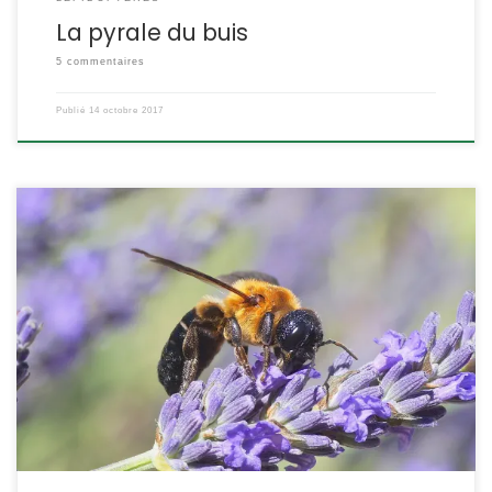
La pyrale du buis
5 commentaires
Publié
14 octobre 2017
Comme le frelon asiatique, ce bel hyménoptère est une espèce
d’origine asiatique introduite accidentellement sur notre
continent. C’est en France qu’il est apparu pour la première fois
en Europe, mais il a étendu aujourd’hui son aire de répartition.
Megachile sculpturalis Smith,1853. POSITION SYSTÉMATIQUE :
Insecte Hyménoptère Apocrite Famille des Megachilidae
ETYMOLOGIE : Cette espèce […]