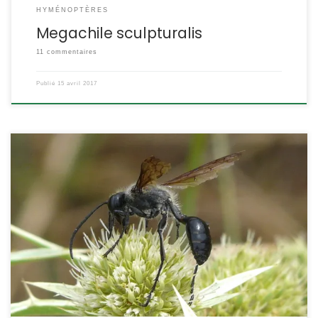
HYMÉNOPTÈRES
Megachile sculpturalis
11 commentaires
Publié
15 avril 2017
Ce sphex est spécialisé dans la capture des Orthoptères, on peut
le voir transporter des sauterelles ou des grillons paralysés
jusqu’à son nid. La ponte a lieu sur la proie paralysée qui nourrira
la larve. Isodontia mexicana Saussure, 1867 Le sphex du Mexique
POSITION SYSTÉMATIQUE : Insecte, Hyménoptère, Apocrite Famille
des Sphecidae ETYMOLOGIE : […]