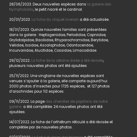
28/06/2023. Deux nouvelles espèces dans
la galerie des
Nymphalidés
, le petit nacré et le cardinal.
20/01/2023.
La fiche du criquet riverain
a été actualisée.
18/01/2023. Quinze nouvelles familles sont présentées
dans la galerie : Heptageniidae, Perlodidae, Capniidae,
Gryllotalpidae, Baciliidae, Rhyparochromidae, Berytidae,
Veliidae, Issidae, Ascalaphidae, Odontoceridae,
Incurvariidae, Alucitidae, Cossidae, Limacodidae.
29/12/2022.
La fiche de la cétoine dorée a été révisée
,
plusieurs nouvelles photos ont été ajoutées
25/11/2022. Une vingtaine de nouvelles espèces sont
venues s’ajouter à la galerie, elle comporte aujourd’hui
2000 photos d’insectes pour 1725 espèces, et 127 photos
d’arachnides pour 112 espèces.
09/11/2022. La page
des chenilles de papillons de notre
galerie
a été complétée. 24 nouvelles photos ont été
ajoutées.
14/07/2022. La fiche de l’orthétrum réticulé a été révisée et
complétée par de nouvelles photos.