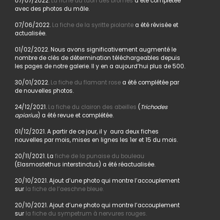
07/07/2022.
La fiche du taon des bromes
a été complétée
avec des photos du mâle.
07/06/2022.
La fiche de la syritte piolante
a été révisée et
actualisée.
01/02/2022. Nous avons significativement augmenté le
nombre de clés de détermination téléchargeables depuis
les pages de notre galerie. Il y en a aujourd’hui plus de 500.
30/01/2022.
La fiche du flamant rose
a été complétée par
de nouvelles photos.
24/12/2021.
La fiche du clairon des abeilles
(
Trichodes
apiarius
) a été revue et complétée.
01/12/2021. A partir de ce jour, il y aura deux fiches
nouvelles par mois, mises en lignes les 1er et 15 du mois.
20/11/2021. La
fiche de la punaise du bouleau
(Elasmostethus interstinctus) a été réactualisée.
20/10/2021. Ajout d’une photo qui montre l’accouplement
sur
la fiche de l’aeschne bleue.
20/10/2021. Ajout d’une photo qui montre l’accouplement
sur
la fiche du sympetrum à nervures rouges.