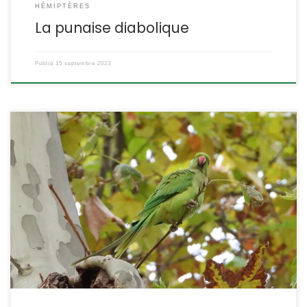
HÉMIPTÈRES
La punaise diabolique
Publié
15 septembre 2023
Cette jolie perruche est arrivée chez nous il y a quelques années,
échappée de captivité, c’est dans les grands parcs arborés des
grandes villes qu’elle a élu domicile et qu’elle constitue parfois
des populations importantes. Psittacula krameri Scopoli,1769.
POSITION SYSTÉMATIQUE : Vertébré, Oiseau, Columbiforme Famille
des Psittacidae. ETYMOLOGIE : Le nom de genre, Psittacula […]