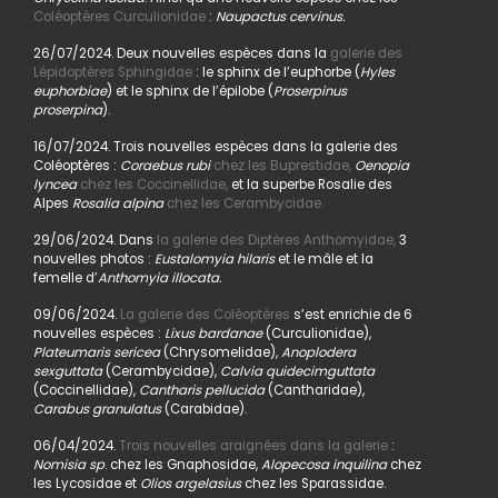
Coléoptères Curculionidae
:
Naupactus cervinus.
26/07/2024. Deux nouvelles espèces dans la
galerie des
Lépidoptères Sphingidae
: le sphinx de l’euphorbe (
Hyles
euphorbiae
) et le sphinx de l’épilobe (
Proserpinus
proserpina
).
16/07/2024. Trois nouvelles espèces dans la galerie des
Coléoptères :
Coraebus rubi
chez les Buprestidae,
Oenopia
lyncea
chez les Coccinellidae,
et la superbe Rosalie des
Alpes
Rosalia alpina
chez les Cerambycidae.
29/06/2024. Dans
la galerie des Diptères Anthomyidae,
3
nouvelles photos :
Eustalomyia hilaris
et le mâle et la
femelle d’
Anthomyia illocata.
09/06/2024.
La galerie des Coléoptères
s’est enrichie de 6
nouvelles espèces :
Lixus bardanae
(Curculionidae),
Plateumaris sericea
(Chrysomelidae),
Anoplodera
sexguttata
(Cerambycidae),
Calvia quidecimguttata
(Coccinellidae),
Cantharis pellucida
(Cantharidae),
Carabus granulatus
(Carabidae).
06/04/2024.
Trois nouvelles araignées dans la galerie
:
Nomisia sp
. chez les Gnaphosidae,
Alopecosa inquilina
chez
les Lycosidae et
Olios argelasius
chez les Sparassidae.