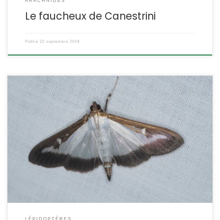
ARACHNIDES
Le faucheux de Canestrini
Publié
22 septembre 2018
Elle est très jolie, sa chenille aussi, mais l’arrivée de cette pyrale
est une véritable catastrophe pour les buis. Cette espèce
originaire d’Asie se répand en Europe en détruisant tous les buis
sur son chemin. Cydalima perspectalis Walker,1859 POSITION
SYSTÉMATIQUE : Insecte Lépidoptère Hétérocère Famille des
Crambidae ETYMOLOGIE : perspectalis veut dire « qui se […]
LÉPIDOPTÈRES