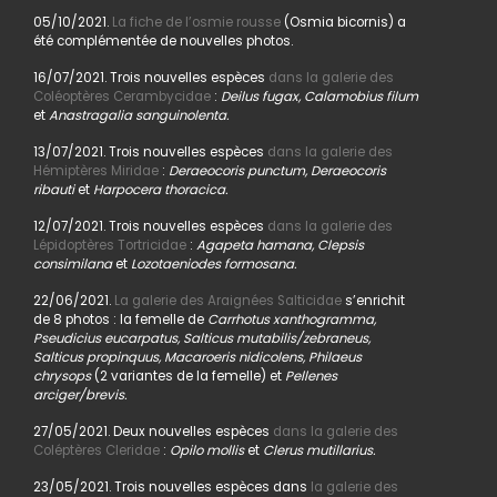
05/10/2021.
La fiche de l’osmie rousse
(Osmia bicornis) a
été complémentée de nouvelles photos.
16/07/2021. Trois nouvelles espèces
dans la galerie des
Coléoptères Cerambycidae
:
Deilus fugax, Calamobius filum
et
Anastragalia sanguinolenta.
13/07/2021. Trois nouvelles espèces
dans la galerie des
Hémiptères Miridae
:
Deraeocoris punctum, Deraeocoris
ribauti
et
Harpocera thoracica.
12/07/2021. Trois nouvelles espèces
dans la galerie des
Lépidoptères Tortricidae
:
Agapeta hamana, Clepsis
consimilana
et
Lozotaeniodes formosana.
22/06/2021.
La galerie des Araignées Salticidae
s’enrichit
de 8 photos : la femelle de
Carrhotus xanthogramma,
Pseudicius eucarpatus, Salticus mutabilis/zebraneus,
Salticus propinquus, Macaroeris nidicolens, Philaeus
chrysops
(2 variantes de la femelle) et
Pellenes
arciger/brevis.
27/05/2021. Deux nouvelles espèces
dans la galerie des
Coléptères Cleridae
:
Opilo mollis
et
Clerus mutillarius.
23/05/2021. Trois nouvelles espèces dans
la galerie des