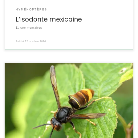
HYMÉNOPTÈRES
L’isodonte mexicaine
11 commentaires
Publié
22 octobre 2016
Il est apparu en France en 2004 dans le Lot et Garonne, et
continue depuis sa progression. Plus petit que le frelon d’Europe, il
ne semble pas être une menace pour l’homme, par contre les
dommages qu’il cause aux ruches sont inquiétants. Vespa
velutina Le frelon à pattes jaunes POSITION SYSTÉMATIQUE :
Insecte […]