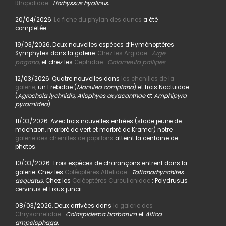
Rhopalidae :
Liorhyssus hyalinus.
20/04/2026.
La fiche du phylan des dunes
a été
complétée.
19/03/2026. Deux nouvelles espèces d’Hyménoptères
Symphytes dans la galerie.
Chez les Argidae :
Arge
pagana
,
et chez les
Cephidae :
Calameuta pallipes.
12/03/2026. Quatre nouvelles dans
les chenilles de la
galerie,
un Erebidae (
Manulea complana
) et trois Noctuidae
(
Agrochola lychnidis, Allophyes oxyacanthae
et
Amphipyra
pyramidea
).
11/03/2026. Avec trois nouvelles entrées (stade jeune de
machaon, marbré de vert et marbré de Kramer) notre
galerie des chenilles de papillons
atteint la centaine de
photos.
10/03/2026. Trois espèces de charançons entrent dans la
galerie. Chez les
Coléoptères Attelidae
:
Tatianarhynchites
aequatus
. Chez les
Coléoptères Curculionidae
: Polydrusus
cervinus et Lixus juncii.
08/03/2026. Deux arrivées dans
la galerie des
Chrysomelidae
:
Colaspidema barbarum
et
Altica
ampelophaga
.