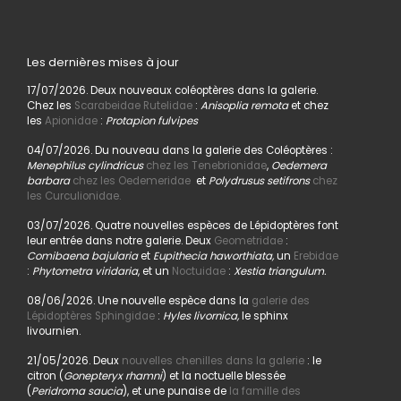
Les dernières mises à jour
17/07/2026. Deux nouveaux coléoptères dans la galerie.
Chez les
Scarabeidae Rutelidae
:
Anisoplia remota
et chez
les
Apionidae
:
Protapion fulvipes
04/07/2026. Du nouveau dans la galerie des Coléoptères :
Menephilus cylindricus
chez les Tenebrionidae
,
Oedemera
barbara
chez les Oedemeridae
et
Polydrusus setifrons
chez
les Curculionidae.
03/07/2026. Quatre nouvelles espèces de Lépidoptères font
leur entrée dans notre galerie. Deux
Geometridae
:
Comibaena bajularia
et
Eupithecia haworthiata,
un
Erebidae
:
Phytometra viridaria
, et un
Noctuidae
:
Xestia triangulum.
08/06/2026. Une nouvelle espèce dans la
galerie des
Lépidoptères Sphingidae
:
Hyles livornica,
le sphinx
livournien.
21/05/2026. Deux
nouvelles chenilles dans la galerie
: le
citron (
Gonepteryx rhamni
) et la noctuelle blessée
(
Peridroma saucia
), et une punaise de
la famille des