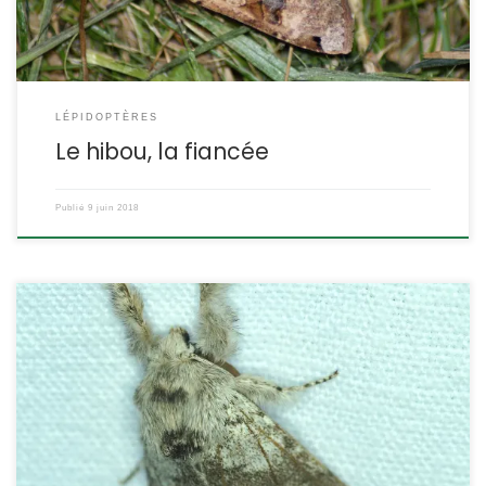
LÉPIDOPTÈRES
Le hibou, la fiancée
Publié
9 juin 2018
La pudibonde C’est une espèce commune dont la chenille est
l’une des plus belles de nos régions. L’imago est attiré par la
lumière, et c’est la meilleure façon de l’observer, car le jour, posé
sur l’écorce des arbres il est parfaitement homochromique et
difficile à distinguer. Calliteara pudibunda Linnaeus,1758 (ex-
Dasychira pudibunda, […]