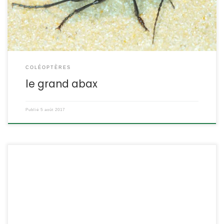
Pterostichinae ETYMOLOGIE : Abax signifie « tablette », allusion à la
forme aplatie du corps parallelepipedus fait […]
COLÉOPTÈRES
le grand abax
Publié
5 août 2017
La Sittelle Torchepot (Sitta europaea) doit son nom au fait qu’elle
maçonne l’entrée de la cavité où elle fait son nid ainsi que les
éventuelles fissures qui s’y trouvent. Ce passereau au dos bleu
ardoise, au ventre roux et au sourcil noir marqué possède des