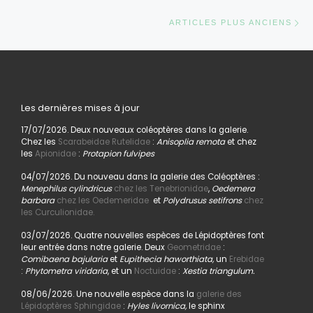
Ar
ARTICLES PLUS ANCIENS
Les dernières mises à jour
17/07/2026. Deux nouveaux coléoptères dans la galerie.
Chez les
Scarabeidae Rutelidae
:
Anisoplia remota
et chez
les
Apionidae
:
Protapion fulvipes
04/07/2026. Du nouveau dans la galerie des Coléoptères :
Menephilus cylindricus
chez les Tenebrionidae
,
Oedemera
barbara
chez les Oedemeridae
et
Polydrusus setifrons
chez
les Curculionidae.
03/07/2026. Quatre nouvelles espèces de Lépidoptères font
leur entrée dans notre galerie. Deux
Geometridae
:
Comibaena bajularia
et
Eupithecia haworthiata,
un
Erebidae
:
Phytometra viridaria
, et un
Noctuidae
:
Xestia triangulum.
08/06/2026. Une nouvelle espèce dans la
galerie des
Lépidoptères Sphingidae
:
Hyles livornica,
le sphinx