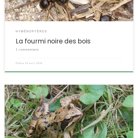
HYMÉNOPTÈRES
La fourmi noire des bois
1 commentaire
Publié
14 avril 2018
C’est l’espèce de grenouille la plus répandue en Europe.
Néanmoins, ses populations régressent en grande partie à cause
de la disparition de leur habitat. A l’inverse de la grenouille verte,
elle est plus terrestre qu’aquatique. Rana temporaria
Linnaeus,1758 POSITION SYSTÉMATIQUE : Vertébré, Amphibien
ETYMOLOGIE : Rana signifie « grenouille » en latin. et temporaria