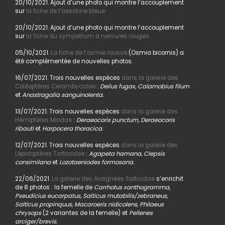
20/10/2021. Ajout d’une photo qui montre l’accouplement
sur
la fiche de l’aeschne bleue.
20/10/2021. Ajout d’une photo qui montre l’accouplement
sur
la fiche du sympetrum à nervures rouges.
05/10/2021.
La fiche de l’osmie rousse
(Osmia bicornis) a
été complémentée de nouvelles photos.
16/07/2021. Trois nouvelles espèces
dans la galerie des
Coléoptères Cerambycidae
:
Deilus fugax, Calamobius filum
et
Anastragalia sanguinolenta.
13/07/2021. Trois nouvelles espèces
dans la galerie des
Hémiptères Miridae
:
Deraeocoris punctum, Deraeocoris
ribauti
et
Harpocera thoracica.
12/07/2021. Trois nouvelles espèces
dans la galerie des
Lépidoptères Tortricidae
:
Agapeta hamana, Clepsis
consimilana
et
Lozotaeniodes formosana.
22/06/2021.
La galerie des Araignées Salticidae
s’enrichit
de 8 photos : la femelle de
Carrhotus xanthogramma,
Pseudicius eucarpatus, Salticus mutabilis/zebraneus,
Salticus propinquus, Macaroeris nidicolens, Philaeus
chrysops
(2 variantes de la femelle) et
Pellenes
arciger/brevis.