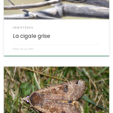
HÉMIPTÈRES
La cigale grise
Publié
19 juin 2021
C’est l’espèce la plus commune et répandue du genre Noctua,
sans doute même la noctuelle la plus abondante en France.
Cependant, en raison de sa variabilité de forme, on y regarde
toujours à 2 fois avant de la déterminer. Noctua pronuba
(anciennement Triphaena pronuba) La noctuelle fiancée
POSITION SYSTÉMATIQUE : Insecte, Lépidoptère, Hétérocère […]