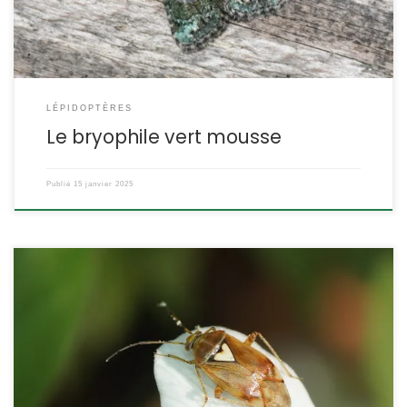
LÉPIDOPTÈRES
Le bryophile vert mousse
Publié
15 janvier 2025
C’est une punaise commune mais que plusieurs espèces
proches rendent difficile à déterminer avec certitude. Une
observation fine de la ponctuation et de la pilosité sont
nécessaires pour un bon diagnostic. Lygus pratensis
Linnaeus,1758. (ex- Exolygus pratensis) POSITION SYSTÉMATIQUE :
Insecte, Hémiptère, Hétéroptère Famille des Miridae, sous-famille