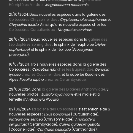
Hémiptères Miridae
:
Megaloceroea recticornis.
21/10/2024. Deux nouvelles espèces dans la galerie des
Coléoptères Chrysomelidae
:
Cryptocephalus sulphureus
et
Chrysolina lucida
. Ainsi qu’une nouvelle espèce chez les
Coléoptères Curculionidae
:
Naupactus cervinus.
26/07/2024. Deux nouvelles espèces dans la
galerie des
Lépidoptères Sphingidae
: le sphinx de l’euphorbe (
Hyles
euphorbiae
) et le sphinx de l’épilobe (
Proserpinus
proserpina
).
16/07/2024. Trois nouvelles espèces dans la galerie des
Coléoptères :
Coraebus rubi
chez les Buprestidae,
Oenopia
lyncea
chez les Coccinellidae,
et la superbe Rosalie des
Alpes
Rosalia alpina
chez les Cerambycidae.
29/06/2024. Dans
la galerie des Diptères Anthomyidae,
3
nouvelles photos :
Eustalomyia hilaris
et le mâle et la
femelle d’
Anthomyia illocata.
09/06/2024.
La galerie des Coléoptères
s’est enrichie de 6
nouvelles espèces :
Lixus bardanae
(Curculionidae),
Plateumaris sericea
(Chrysomelidae),
Anoplodera
sexguttata
(Cerambycidae),
Calvia quidecimguttata
(Coccinellidae),
Cantharis pellucida
(Cantharidae),