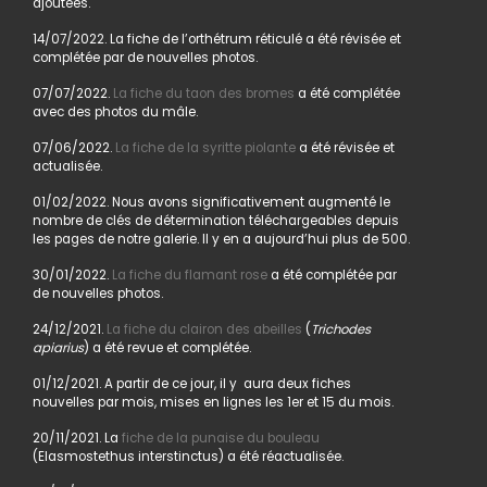
ajoutées.
14/07/2022. La fiche de l’orthétrum réticulé a été révisée et
complétée par de nouvelles photos.
07/07/2022.
La fiche du taon des bromes
a été complétée
avec des photos du mâle.
07/06/2022.
La fiche de la syritte piolante
a été révisée et
actualisée.
01/02/2022. Nous avons significativement augmenté le
nombre de clés de détermination téléchargeables depuis
les pages de notre galerie. Il y en a aujourd’hui plus de 500.
30/01/2022.
La fiche du flamant rose
a été complétée par
de nouvelles photos.
24/12/2021.
La fiche du clairon des abeilles
(
Trichodes
apiarius
) a été revue et complétée.
01/12/2021. A partir de ce jour, il y aura deux fiches
nouvelles par mois, mises en lignes les 1er et 15 du mois.
20/11/2021. La
fiche de la punaise du bouleau
(Elasmostethus interstinctus) a été réactualisée.