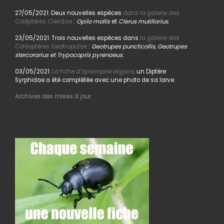
27/05/2021. Deux nouvelles espèces
dans la galerie des
Coléptères Cleridae
:
Opilo mollis
et
Clerus mutillarius.
23/05/2021. Trois nouvelles espèces dans
la galerie des
Coléoptères Geotrupidae
:
Geotrupes puncticollis, Geotrupes
stercorarius et Trypocopris pyrenaeus.
03/05/2021.
La fiche d’
Epistrophe eligans,
un Diptère
Syrphidae a été complétée avec une photo de sa larve.
Archives des mises à jour