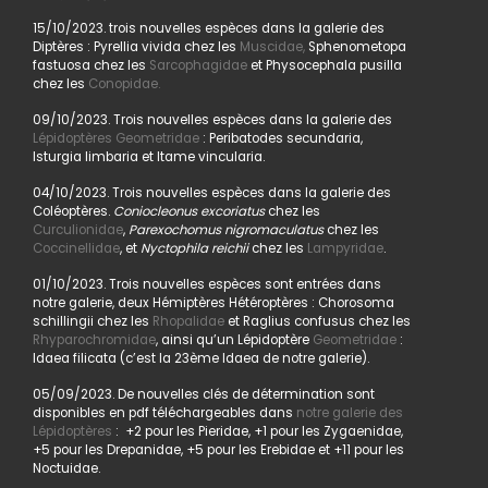
15/10/2023. trois nouvelles espèces dans la galerie des
Diptères : Pyrellia vivida chez les
Muscidae,
Sphenometopa
fastuosa chez les
Sarcophagidae
et Physocephala pusilla
chez les
Conopidae.
09/10/2023. Trois nouvelles espèces dans la galerie des
Lépidoptères Geometridae
: Peribatodes secundaria,
Isturgia limbaria et Itame vincularia.
04/10/2023. Trois nouvelles espèces dans la galerie des
Coléoptères.
Coniocleonus excoriatus
chez les
Curculionidae
,
Parexochomus nigromaculatus
chez les
Coccinellidae
, et
Nyctophila reichii
chez les
Lampyridae
.
01/10/2023. Trois nouvelles espèces sont entrées dans
notre galerie, deux Hémiptères Hétéroptères : Chorosoma
schillingii chez les
Rhopalidae
et Raglius confusus chez les
Rhyparochromidae
, ainsi qu’un Lépidoptère
Geometridae
:
Idaea filicata (c’est la 23ème Idaea de notre galerie).
05/09/2023. De nouvelles clés de détermination sont
disponibles en pdf téléchargeables dans
notre galerie des
Lépidoptères
: +2 pour les Pieridae, +1 pour les Zygaenidae,
+5 pour les Drepanidae, +5 pour les Erebidae et +11 pour les
Noctuidae.