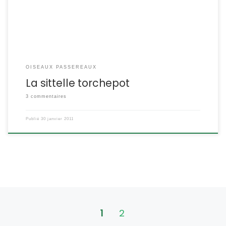
joues blanches et un long bec noir. […]
OISEAUX PASSEREAUX
La sittelle torchepot
3 commentaires
Publié
30 janvier 2011
Navigation dans les articles
1
2