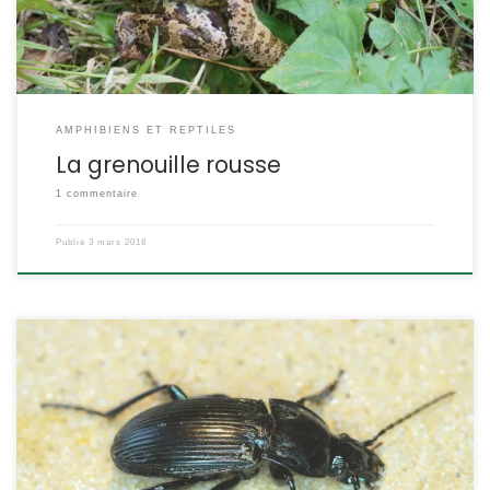
veut dire […]
AMPHIBIENS ET REPTILES
La grenouille rousse
1 commentaire
Publié
3 mars 2018
C’est l’un des carabidés dominants dans les milieux forestiers et
bocagers. Carnivore strict, il chasse principalement la nuit des
mollusques et des arthropodes divers. Abax parallelepipedus
Piller & Mitterpacher,1783 POSITION SYSTÉMATIQUE : Insecte
Coléoptère Famille des Carabidae, sous-famille des