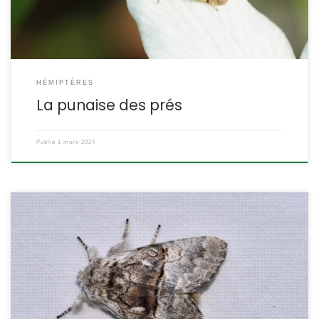
des Mirinae, tribu des Mirini. ETYMOLOGIE : […]
HÉMIPTÈRES
La punaise des prés
Publié
1 mars 2024
C’est une noctuelle commune et très largement répandue, son
identification est facile. Outre le noisetier, sa chenille peut choisir
beaucoup d’autres feuillus pour se développer. Attiré par la
lumière, c’est un visiteur habituel des pièges à lampe UV.
Colocasia coryli Linnaeus,1758. La noctuelle du noisetier POSITION
SYSTÉMATIQUE : Insecte, Lépidoptère, Hétérocère Famille des […]