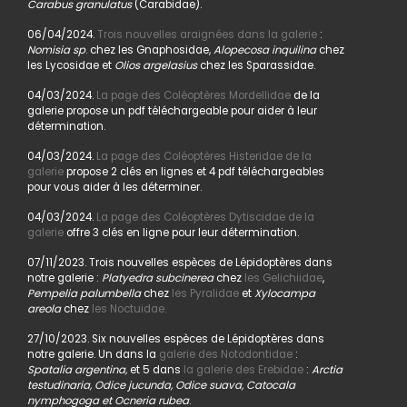
Carabus granulatus
(Carabidae).
06/04/2024.
Trois nouvelles araignées dans la galerie
:
Nomisia sp
. chez les Gnaphosidae,
Alopecosa inquilina
chez
les Lycosidae et
Olios argelasius
chez les Sparassidae.
04/03/2024.
La page des Coléoptères Mordellidae
de la
galerie propose un pdf téléchargeable pour aider à leur
détermination.
04/03/2024.
La page des Coléoptères Histeridae de la
galerie
propose 2 clés en lignes et 4 pdf téléchargeables
pour vous aider à les déterminer.
04/03/2024.
La page des Coléoptères Dytiscidae de la
galerie
offre 3 clés en ligne pour leur détermination.
07/11/2023. Trois nouvelles espèces de Lépidoptères dans
notre galerie :
Platyedra subcinerea
chez
les Gelichiidae
,
Pempelia palumbella
chez
les Pyralidae
et
Xylocampa
areola
chez
les Noctuidae.
27/10/2023. Six nouvelles espèces de Lépidoptères dans
notre galerie. Un dans la
galerie des Notodontidae
:
Spatalia argentina,
et 5 dans
la galerie des Erebidae
:
Arctia
testudinaria, Odice jucunda, Odice suava, Catocala
nymphogoga et Ocneria rubea
.