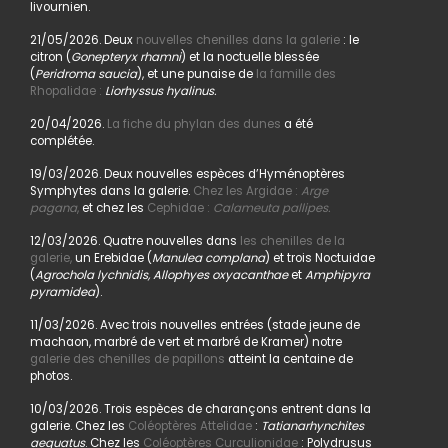
livournien.
21/05/2026. Deux
nouvelles chenilles dans la galerie
: le
citron (
Gonepteryx rhamni
) et la noctuelle blessée
(
Peridroma saucia
), et une punaise de
la famille des
Rhopalidae :
Liorhyssus hyalinus.
20/04/2026.
La fiche du phylan des dunes
a été
complétée.
19/03/2026. Deux nouvelles espèces d’Hyménoptères
Symphytes dans la galerie.
Chez les Argidae :
Arge
pagana
,
et chez les
Cephidae :
Calameuta pallipes.
12/03/2026. Quatre nouvelles dans
les chenilles de la
galerie,
un Erebidae (
Manulea complana
) et trois Noctuidae
(
Agrochola lychnidis, Allophyes oxyacanthae
et
Amphipyra
pyramidea
).
11/03/2026. Avec trois nouvelles entrées (stade jeune de
machaon, marbré de vert et marbré de Kramer) notre
galerie des chenilles de papillons
atteint la centaine de
photos.
10/03/2026. Trois espèces de charançons entrent dans la
galerie. Chez les
Coléoptères Attelidae
:
Tatianarhynchites
aequatus
. Chez les
Coléoptères Curculionidae
: Polydrusus