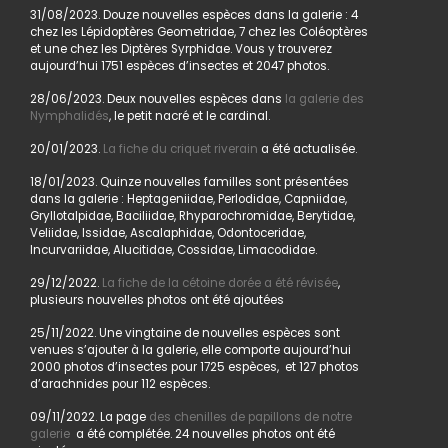
31/08/2023. Douze nouvelles espèces dans la galerie : 4
chez les Lépidoptères Geometridae, 7 chez les Coléoptères
et une chez les Diptères Syrphidae. Vous y trouverez
aujourd’hui 1751 espèces d’insectes et 2047 photos.
28/06/2023. Deux nouvelles espèces dans
la galerie des
Nymphalidés
, le petit nacré et le cardinal.
20/01/2023.
La fiche du criquet riverain
a été actualisée.
18/01/2023. Quinze nouvelles familles sont présentées
dans la galerie : Heptageniidae, Perlodidae, Capniidae,
Gryllotalpidae, Baciliidae, Rhyparochromidae, Berytidae,
Veliidae, Issidae, Ascalaphidae, Odontoceridae,
Incurvariidae, Alucitidae, Cossidae, Limacodidae.
29/12/2022.
La fiche de la cétoine dorée a été révisée
,
plusieurs nouvelles photos ont été ajoutées
25/11/2022. Une vingtaine de nouvelles espèces sont
venues s’ajouter à la galerie, elle comporte aujourd’hui
2000 photos d’insectes pour 1725 espèces, et 127 photos
d’arachnides pour 112 espèces.
09/11/2022. La page
des chenilles de papillons de notre
galerie
a été complétée. 24 nouvelles photos ont été