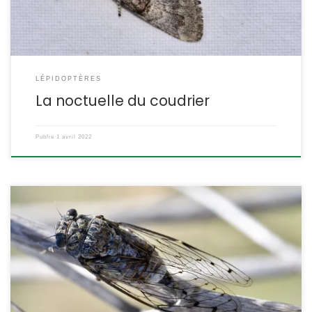
LÉPIDOPTÈRES
La noctuelle du coudrier
Publié
1 avril 2022
C’est avec la cigale plébéienne l’espèce de cigale la plus
répandue en France. Sa présence et son chant puissant restent
associés aux régions méditerranéennes. Cicada orni
Linnaeus,1758. (ex. Tettigia orni) La cigale panachée, la cigale de
l’orne, le cacan. POSITION SYSTÉMATIQUE : Insecte – Hémiptère –
Homoptère Famille des Cicadidae Il y a […]