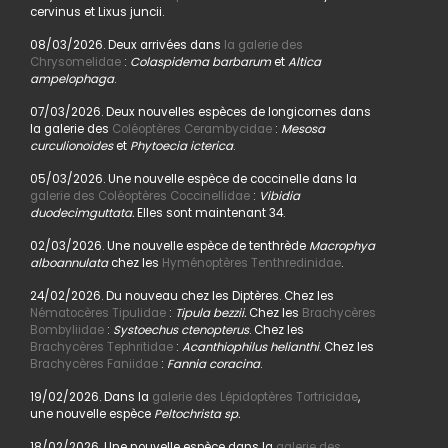
cervinus et Lixus juncii.
08/03/2026. Deux arrivées dans
la galerie des
Chrysomelidae
:
Colaspidema barbarum
et
Altica
ampelophaga
.
07/03/2026. Deux nouvelles espèces de longicornes dans
la galerie des
Coléoptères Cerambycidae
:
Mesosa
curculionoides
et
Phytoecia icterica
.
05/03/2026. Une nouvelle espèce de coccinelle dans la
galerie des Coléoptères Coccinellidae
:
Vibidia
duodecimguttata.
Elles sont maintenant 34.
02/03/2026. Une nouvelle espèce de tenthrède
Macrophya
alboannulata
chez les
Hyménoptères Tenthredinidae
.
24/02/2026. Du nouveau chez les Diptères. Chez les
Nématocères Tipulidae
:
Tipula bezzii.
Chez les
Brachycères
Bombyliidae
:
Systoechus ctenopterus
. Chez les
Brachycères Tephritidae
:
Acanthiophilus helianthi
. Chez les
Brachycères Faniidae
:
Fannia coracina
.
19/02/2026. Dans la
galerie des Lépidoptères Tortricidae
,
une nouvelle espèce
Peltochrista sp.
18/02/2026. Une nouvelle espèce dans la
galerie des