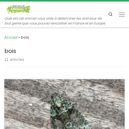
Passer au contenu
Search
Me
Quel est cet animal vous aide à déterminer les animaux de
tout genre que vous pouvez rencontrer en France et en Europe.
Accueil
»
bois
bois
11 articles
C’est une petite noctuelle verte mais avec une coloration
disruptive et homochromique qui la rend invisible sur les troncs
de chêne ou de peupliers couverts de mousses, d’algues et de
lichens dont sa chenille se nourrit. Cryphia algae Fabricius,1775
POSITION SYSTÉMATIQUE : Insecte, Lépidoptère, Hétérocère Famille
des Noctuidae, sous-famille des Bryophilinae ETYMOLOGIE : Le […]