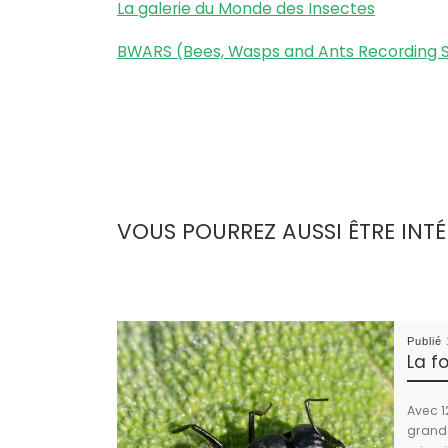
La galerie du Monde des Insectes
BWARS (Bees, Wasps and Ants Recording S
VOUS POURREZ AUSSI ÊTRE INTÉ
Publié
La f
Avec 1
grande