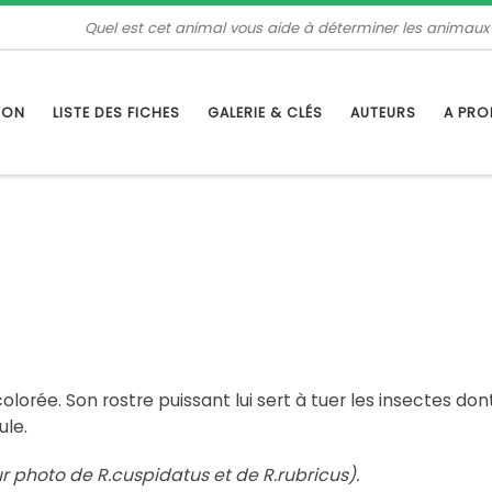
Quel est cet animal vous aide à déterminer les animaux
TION
LISTE DES FICHES
GALERIE & CLÉS
AUTEURS
A PR
olorée. Son rostre puissant lui sert à tuer les insectes dont
ule.
 photo de R.cuspidatus et de R.rubricus).