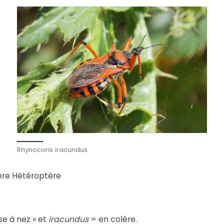
Rhynocoris iracundus
ère Hétéroptère
se à nez » et
iracundus
= en colère.