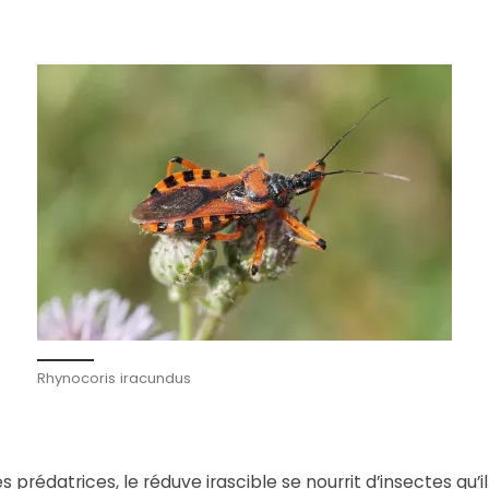
Rhynocoris iracundus
rédatrices, le réduve irascible se nourrit d’insectes qu’il c