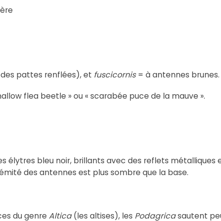
tère
 des pattes renflées), et
fuscicornis
= à antennes brunes.
allow flea beetle » ou « scarabée puce de la mauve ».
s élytres bleu noir, brillants avec des reflets métalliques 
trémité des antennes est plus sombre que la base.
ces du genre
Altica
(les altises), les
Podagrica
sautent pe