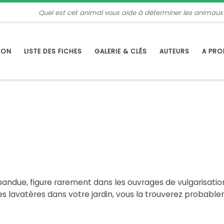
Quel est cet animal vous aide à déterminer les animaux
TION
LISTE DES FICHES
GALERIE & CLÉS
AUTEURS
A PR
andue, figure rarement dans les ouvrages de vulgarisation 
es lavatères dans votre jardin, vous la trouverez probabl