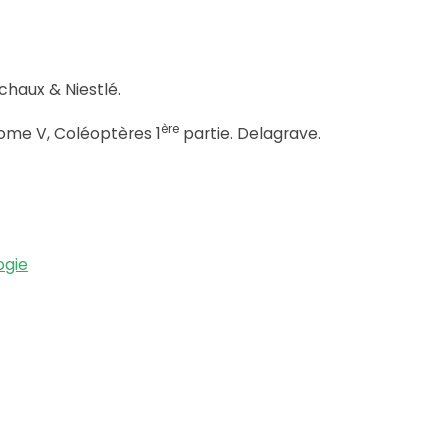
chaux & Niestlé.
ère
 tome V, Coléoptères 1
partie. Delagrave.
ogie