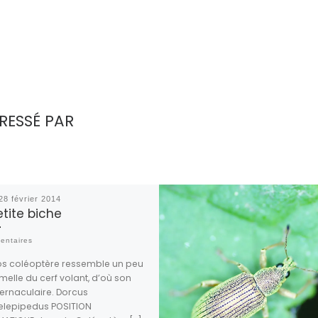
RESSÉ PAR
28 février 2014
etite biche
entaires
os coléoptère ressemble un peu
emelle du cerf volant, d’où son
ernaculaire. Dorcus
elepipedus POSITION