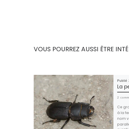
VOUS POURREZ AUSSI ÊTRE INTÉ
Publié
La p
2 comm
Ce gr
à la f
nom v
parall