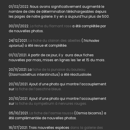
01/02/2022. Nous avons significativement augmenté le
nombre de clés de détermination téléchargeables depuis
les pages de notre galerie. Il y en a aujourd’hui plus de 500.
30/01/2022.
La fiche du flamant rose
a été complétée par
de nouvelles photos.
24/12/2021.
La fiche du clairon des abeilles
(
Trichodes
apiarius
) a été revue et complétée.
01/12/2021. A partir de ce jour, il y aura deux fiches
nouvelles par mois, mises en lignes les 1er et 15 du mois.
20/11/2021. La
fiche de la punaise du bouleau
(Elasmostethus interstinctus) a été réactualisée.
20/10/2021. Ajout d’une photo qui montre l’accouplement
sur
la fiche de l’aeschne bleue.
20/10/2021. Ajout d’une photo qui montre l’accouplement
sur
la fiche du sympetrum à nervures rouges.
05/10/2021.
La fiche de l’osmie rousse
(Osmia bicornis) a
été complémentée de nouvelles photos.
16/07/2021. Trois nouvelles espèces
dans la galerie des