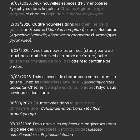
19/03/2026. Deux nouvelles espèces d’Hyménoptères
Symphytes dans la galerie.
Chez les Argidae :
Arge
pagana
,
et chez les
Cephidae :
Calameuta pallipes.
12/03/2026. Quatre nouvelles dans
les chenilles de la
galerie,
un Erebidae (
Manulea complana
) et trois Noctuidae
(
Agrochola lychnidis, Allophyes oxyacanthae
et
Amphipyra
pyramidea
).
11/03/2026. Avec trois nouvelles entrées (stade jeune de
machaon, marbré de vert et marbré de Kramer) notre
galerie des chenilles de papillons
atteint la centaine de
photos.
10/03/2026. Trois espèces de charançons entrent dans la
galerie. Chez les
Coléoptères Attelidae
:
Tatianarhynchites
aequatus
. Chez les
Coléoptères Curculionidae
: Polydrusus
cervinus et Lixus juncii.
08/03/2026. Deux arrivées dans
la galerie des
Chrysomelidae
:
Colaspidema barbarum
et
Altica
ampelophaga
.
07/03/2026. Deux nouvelles espèces de longicornes dans
la galerie des
Coléoptères Cerambycidae
:
Mesosa
curculionoides
et
Phytoecia icterica
.