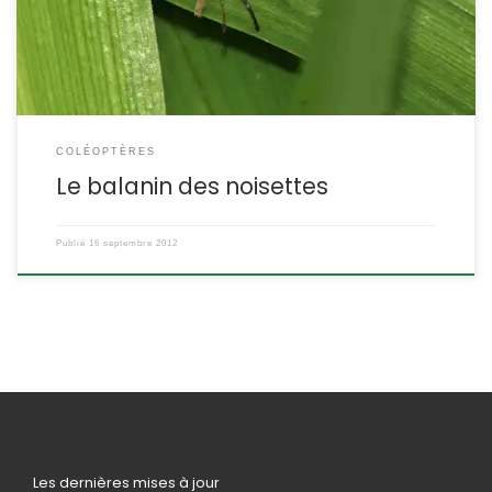
signifie gland Son nom anglais est « nut weevil », le charançon
des noisettes. DESCRIPTION : Taille : Le balanin des […]
COLÉOPTÈRES
Le balanin des noisettes
Publié
16 septembre 2012
Les dernières mises à jour