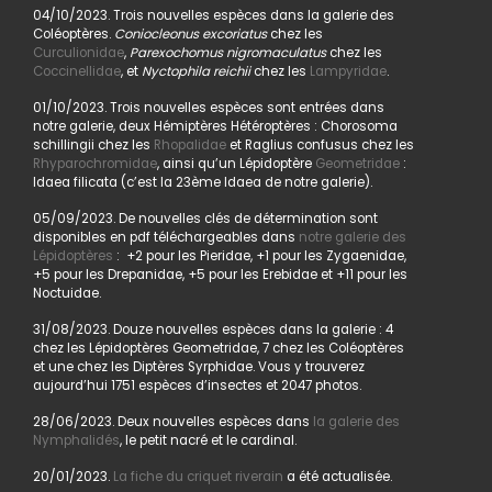
04/10/2023. Trois nouvelles espèces dans la galerie des
Coléoptères.
Coniocleonus excoriatus
chez les
Curculionidae
,
Parexochomus nigromaculatus
chez les
Coccinellidae
, et
Nyctophila reichii
chez les
Lampyridae
.
01/10/2023. Trois nouvelles espèces sont entrées dans
notre galerie, deux Hémiptères Hétéroptères : Chorosoma
schillingii chez les
Rhopalidae
et Raglius confusus chez les
Rhyparochromidae
, ainsi qu’un Lépidoptère
Geometridae
:
Idaea filicata (c’est la 23ème Idaea de notre galerie).
05/09/2023. De nouvelles clés de détermination sont
disponibles en pdf téléchargeables dans
notre galerie des
Lépidoptères
: +2 pour les Pieridae, +1 pour les Zygaenidae,
+5 pour les Drepanidae, +5 pour les Erebidae et +11 pour les
Noctuidae.
31/08/2023. Douze nouvelles espèces dans la galerie : 4
chez les Lépidoptères Geometridae, 7 chez les Coléoptères
et une chez les Diptères Syrphidae. Vous y trouverez
aujourd’hui 1751 espèces d’insectes et 2047 photos.
28/06/2023. Deux nouvelles espèces dans
la galerie des
Nymphalidés
, le petit nacré et le cardinal.
20/01/2023.
La fiche du criquet riverain
a été actualisée.