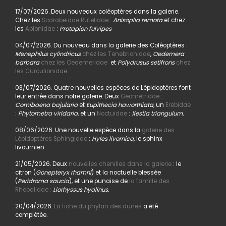
17/07/2026. Deux nouveaux coléoptères dans la galerie.
Chez les
Scarabeidae Rutelidae
:
Anisoplia remota
et chez
les
Apionidae
:
Protapion fulvipes
04/07/2026. Du nouveau dans la galerie des Coléoptères :
Menephilus cylindricus
chez les Tenebrionidae
,
Oedemera
barbara
chez les Oedemeridae
et
Polydrusus setifrons
chez
les Curculionidae.
03/07/2026. Quatre nouvelles espèces de Lépidoptères font
leur entrée dans notre galerie. Deux
Geometridae
:
Comibaena bajularia
et
Eupithecia haworthiata,
un
Erebidae
:
Phytometra viridaria
, et un
Noctuidae
:
Xestia triangulum.
08/06/2026. Une nouvelle espèce dans la
galerie des
Lépidoptères Sphingidae
:
Hyles livornica,
le sphinx
livournien.
21/05/2026. Deux
nouvelles chenilles dans la galerie
: le
citron (
Gonepteryx rhamni
) et la noctuelle blessée
(
Peridroma saucia
), et une punaise de
la famille des
Rhopalidae :
Liorhyssus hyalinus.
20/04/2026.
La fiche du phylan des dunes
a été
complétée.