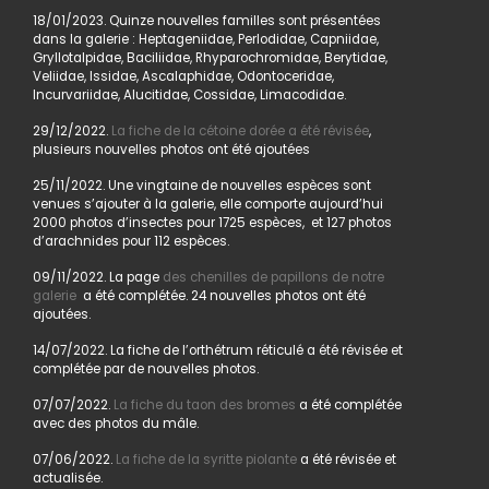
18/01/2023. Quinze nouvelles familles sont présentées
dans la galerie : Heptageniidae, Perlodidae, Capniidae,
Gryllotalpidae, Baciliidae, Rhyparochromidae, Berytidae,
Veliidae, Issidae, Ascalaphidae, Odontoceridae,
Incurvariidae, Alucitidae, Cossidae, Limacodidae.
29/12/2022.
La fiche de la cétoine dorée a été révisée
,
plusieurs nouvelles photos ont été ajoutées
25/11/2022. Une vingtaine de nouvelles espèces sont
venues s’ajouter à la galerie, elle comporte aujourd’hui
2000 photos d’insectes pour 1725 espèces, et 127 photos
d’arachnides pour 112 espèces.
09/11/2022. La page
des chenilles de papillons de notre
galerie
a été complétée. 24 nouvelles photos ont été
ajoutées.
14/07/2022. La fiche de l’orthétrum réticulé a été révisée et
complétée par de nouvelles photos.
07/07/2022.
La fiche du taon des bromes
a été complétée
avec des photos du mâle.
07/06/2022.
La fiche de la syritte piolante
a été révisée et
actualisée.