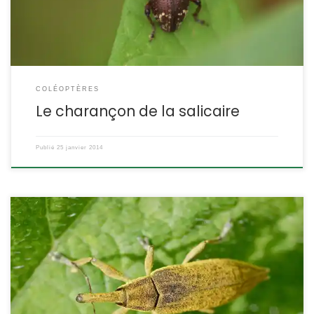
c’est un charançon trapu, […]
COLÉOPTÈRES
Le charançon de la salicaire
Publié
25 janvier 2014
C’est un gros charançon, mais son rostre est bien typique de la
famille. Ses élytres pubescents sont de couleur jaune-verdâtre,
mais les individus âgés sont souvent « rapés » et apparaissent
plus sombres. Lixus iridis Lixus iridis Pas de nom vernaculaire en
français POSITION SYSTÉMATIQUE : Insecte Coléoptère Famille des