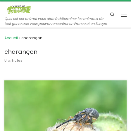
Passer au contenu
Search
Me
Quel est cet animal vous aide à déterminer les animaux de
tout genre que vous pouvez rencontrer en France et en Europe.
Accueil
»
charançon
charançon
8 articles
Si vous avez des roses trémières, il est à peu près sur que ce petit
charançon y soit présent. A peine plus gros qu’un puceron, il peut
passer inaperçu, d’autant que ses dégâts sont à peine
perceptibles. Rhapalapion longirostre Olivier,1807 POSITION
SYSTÉMATIQUE : Insecte, Coléoptère, Famille des Apionidae (ou
des Brentidae). ETYMOLOGIE : Rhopalo […]