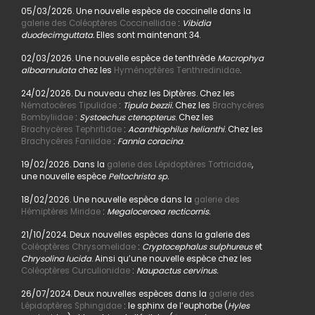
05/03/2026. Une nouvelle espèce de coccinelle dans la
galerie des Coléoptères Coccinellidae
:
Vibidia
duodecimguttata.
Elles sont maintenant 34.
02/03/2026. Une nouvelle espèce de tenthrède
Macrophya
alboannulata
chez les
Hyménoptères Tenthredinidae
.
24/02/2026. Du nouveau chez les Diptères. Chez les
Nématocères Tipulidae
:
Tipula bezzii.
Chez les
Brachycères
Bombyliidae
:
Systoechus ctenopterus
. Chez les
Brachycères Tephritidae
:
Acanthiophilus helianthi
. Chez les
Brachycères Faniidae
:
Fannia coracina
.
19/02/2026. Dans la
galerie des Lépidoptères Tortricidae
,
une nouvelle espèce
Peltochrista sp.
18/02/2026. Une nouvelle espèce dans la
galerie des
Hémiptères Miridae
:
Megaloceroea recticornis.
21/10/2024. Deux nouvelles espèces dans la galerie des
Coléoptères Chrysomelidae
:
Cryptocephalus sulphureus
et
Chrysolina lucida
. Ainsi qu’une nouvelle espèce chez les
Coléoptères Curculionidae
:
Naupactus cervinus.
26/07/2024. Deux nouvelles espèces dans la
galerie des
Lépidoptères Sphingidae
: le sphinx de l’euphorbe (
Hyles