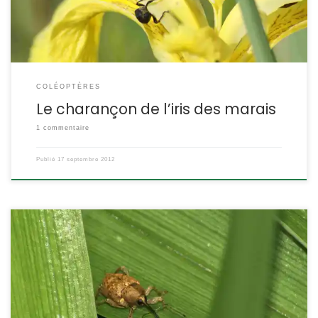
album » désigne le point […]
COLÉOPTÈRES
Le charançon de l’iris des marais
1 commentaire
Publié
17 septembre 2012
C’est un petit charançon avec un rostre impressionnant ! Présent
dans tous les noisetiers ! Curculio nucum POSITION
SYSTÉMATIQUE : Insecte, Coléoptère Famille des Curculionidae
ETYMOLOGIE : nucum = des noix Balanin vient d’un mot grec qui