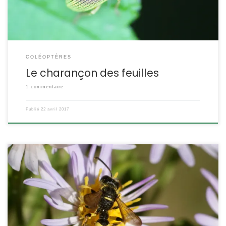
(ou Polydrosus) veut dire « beaucoup de rosée » […]
COLÉOPTÈRES
Le charançon des feuilles
1 commentaire
Publié
22 avril 2017
Les cercéris sont des guêpes fouisseuses spécialisées dans la
capture de charançons. Les femelles les paralysent par une
piqure, puis les enterrent avec leur œuf. La larve à l’éclosion aura
à sa disposition de la nourriture encore fraiche. Cerceris arenaria
POSITION SYSTÉMATIQUE : Insecte, Hyménoptère, Apocrite Famille