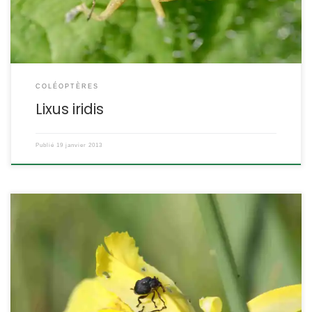
Curculionidae ETYMOLOGIE : iridis = de […]
COLÉOPTÈRES
Lixus iridis
Publié
19 janvier 2013
Celui-la m’a donné un peu de fil à retordre car il existe sous deux
formes différentes, l’une sombre et l’autre brune avec des
rayures. Mononychus punctum-album POSITION SYSTÉMATIQUE :
Insecte, Coléoptère Famille des Curculionidae ETYMOLOGIE :
« Mononychus » signifie qu’il n’a qu’un seul ongle (c’est
généralement deux) aux extrémités des tarses, « punctum-