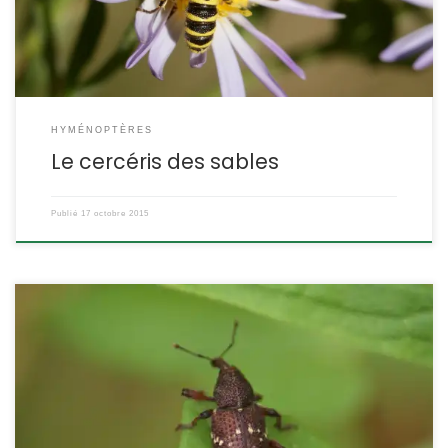
des Crabronidae ETYMOLOGIE : Cerceris est le […]
HYMÉNOPTÈRES
Le cercéris des sables
Publié
17 octobre 2015
D’origine européenne, ce charançon a été introduit en Amérique
du Nord pour lutter contre une plante invasive, la salicaire.
Hylobius transversovittatus POSITION SYSTÉMATIQUE : Insecte
Coléoptère Famille des Curculionidae ETYMOLOGIE : Hylobius = vit
dans le bois et transversovittatus : orné de bandelettes
transversales. DESCRIPTION : Taille : environ 12 mm Forme, allure :