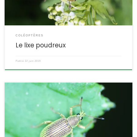
COLÉOPTÈRES
Le lixe poudreux
Publié
22 juin 2019
Ce petit charançon ressemble beaucoup au charançon de l’ortie,
avec lequel il est souvent confondu. Vous saurez bientôt
comment les distinguer. Le charançon vert soyeux Le polydruse
vert soyeux Polydrusus formosus Mayer,1779 (ex- Polydrusus
sericeus Schaller,1783) POSITION SYSTÉMATIQUE : Insecte,
Coléoptère Famille des Curculionidae ETYMOLOGIE : Polydrusus