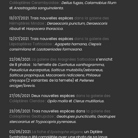
Coléoptères Cerambycidae
:
Deilus fugax, Calamobius filum
et
Anastragalia sanguinolenta.
13/07/2021. Trois nouvelles espèces
dans la galerie des
Hémiptères Miridae
:
Deraeocoris punctum, Deraeocoris
ribauti
et
Harpocera thoracica.
12/07/2021. Trois nouvelles espèces
dans la galerie des
Lépidoptères Tortricidae
:
Agapeta hamana, Clepsis
consimilana
et
Lozotaeniodes formosana.
22/06/2021.
La galerie des Araignées Salticidae
s’enrichit
de 8 photos : la femelle de
Carrhotus xanthogramma,
Pseudicius eucarpatus, Salticus mutabilis/zebraneus,
Salticus propinquus, Macaroeris nidicolens, Philaeus
chrysops
(2 variantes de la femelle) et
Pellenes
arciger/brevis.
27/05/2021. Deux nouvelles espèces
dans la galerie des
Coléptères Cleridae
:
Opilo mollis
et
Clerus mutillarius.
23/05/2021. Trois nouvelles espèces dans
la galerie des
Coléoptères Geotrupidae
:
Geotrupes puncticollis, Geotrupes
stercorarius et Trypocopris pyrenaeus.
03/05/2021.
La fiche d’
Epistrophe eligans,
un Diptère
Syrphidae a été complétée avec une photo de sa larve.