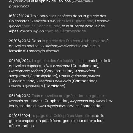
euphorbiae
) et le sphinx de l’épilobe (
Proserpinus
proserpina
).
16/07/2024. Trois nouvelles espèces dans la galerie des
Coléoptères :
Coraebus rubi
chez les Buprestidae,
Oenopia
lyncea
chez les Coccinellidae,
et la superbe Rosalie des
Alpes
Rosalia alpina
chez les Cerambycidae.
29/06/2024. Dans
la galerie des Diptères Anthomyidae,
3
nouvelles photos :
Eustalomyia hilaris
et le mâle et la
femelle d’
Anthomyia illocata.
09/06/2024.
La galerie des Coléoptères
s’est enrichie de 6
nouvelles espèces :
Lixus bardanae
(Curculionidae),
Plateumaris sericea
(Chrysomelidae),
Anoplodera
sexguttata
(Cerambycidae),
Calvia quidecimguttata
(Coccinellidae),
Cantharis pellucida
(Cantharidae),
Carabus granulatus
(Carabidae).
06/04/2024.
Trois nouvelles araignées dans la galerie
:
Nomisia sp
. chez les Gnaphosidae,
Alopecosa inquilina
chez
les Lycosidae et
Olios argelasius
chez les Sparassidae.
04/03/2024.
La page des Coléoptères Mordellidae
de la
galerie propose un pdf téléchargeable pour aider à leur
détermination.