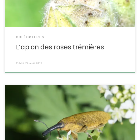
COLÉOPTÈRES
L’apion des roses trémières
Publié
24 août 2019
Les lixes font partie des plus gros charançons de notre faune. Le
lixe poudreux est présent dans toute la France, mais il est plus
fréquent dans le sud. Les cirses et les chardons ont sa
préférence. Lixus pulverulentus Scopoli,1763 (ex. Lixus algirus) Le
lixe pulverulent POSITION SYSTÉMATIQUE : Insecte, Coléoptère
Famille des Curculionidae, […]