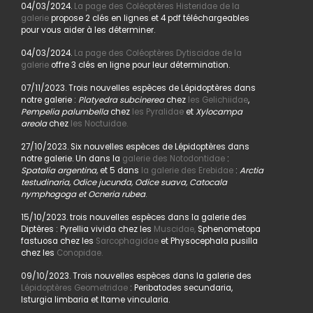
04/03/2024.
La page des Coléoptères Histeridae de la
galerie
propose 2 clés en lignes et 4 pdf téléchargeables
pour vous aider à les déterminer.
04/03/2024.
La page des Coléoptères Dytiscidae de la
galerie
offre 3 clés en ligne pour leur détermination.
07/11/2023. Trois nouvelles espèces de Lépidoptères dans
notre galerie :
Platyedra subcinerea
chez
les Gelichiidae
,
Pempelia palumbella
chez
les Pyralidae
et
Xylocampa
areola
chez
les Noctuidae.
27/10/2023. Six nouvelles espèces de Lépidoptères dans
notre galerie. Un dans la
galerie des Notodontidae
:
Spatalia argentina,
et 5 dans
la galerie des Erebidae
:
Arctia
testudinaria, Odice jucunda, Odice suava, Catocala
nymphogoga et Ocneria rubea
.
15/10/2023. trois nouvelles espèces dans la galerie des
Diptères : Pyrellia vivida chez les
Muscidae,
Sphenometopa
fastuosa chez les
Sarcophagidae
et Physocephala pusilla
chez les
Conopidae.
09/10/2023. Trois nouvelles espèces dans la galerie des
Lépidoptères Geometridae
: Peribatodes secundaria,
Isturgia limbaria et Itame vincularia.