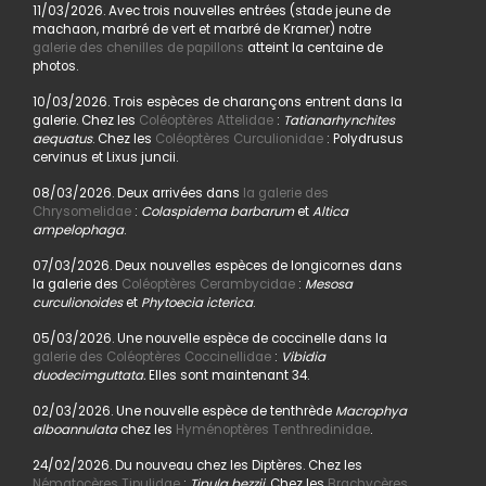
11/03/2026. Avec trois nouvelles entrées (stade jeune de
machaon, marbré de vert et marbré de Kramer) notre
galerie des chenilles de papillons
atteint la centaine de
photos.
10/03/2026. Trois espèces de charançons entrent dans la
galerie. Chez les
Coléoptères Attelidae
:
Tatianarhynchites
aequatus
. Chez les
Coléoptères Curculionidae
: Polydrusus
cervinus et Lixus juncii.
08/03/2026. Deux arrivées dans
la galerie des
Chrysomelidae
:
Colaspidema barbarum
et
Altica
ampelophaga
.
07/03/2026. Deux nouvelles espèces de longicornes dans
la galerie des
Coléoptères Cerambycidae
:
Mesosa
curculionoides
et
Phytoecia icterica
.
05/03/2026. Une nouvelle espèce de coccinelle dans la
galerie des Coléoptères Coccinellidae
:
Vibidia
duodecimguttata.
Elles sont maintenant 34.
02/03/2026. Une nouvelle espèce de tenthrède
Macrophya
alboannulata
chez les
Hyménoptères Tenthredinidae
.
24/02/2026. Du nouveau chez les Diptères. Chez les
Nématocères Tipulidae
:
Tipula bezzii.
Chez les
Brachycères