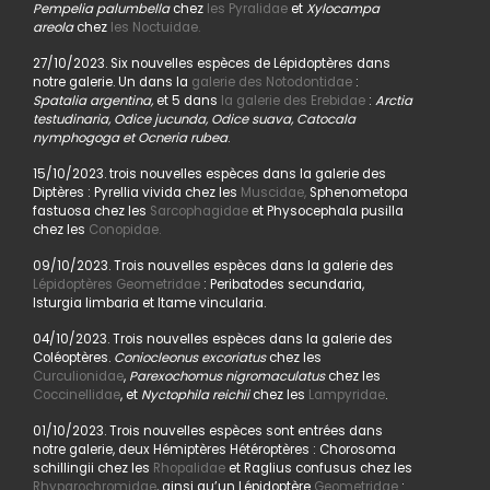
Pempelia palumbella
chez
les Pyralidae
et
Xylocampa
areola
chez
les Noctuidae.
27/10/2023. Six nouvelles espèces de Lépidoptères dans
notre galerie. Un dans la
galerie des Notodontidae
:
Spatalia argentina,
et 5 dans
la galerie des Erebidae
:
Arctia
testudinaria, Odice jucunda, Odice suava, Catocala
nymphogoga et Ocneria rubea
.
15/10/2023. trois nouvelles espèces dans la galerie des
Diptères : Pyrellia vivida chez les
Muscidae,
Sphenometopa
fastuosa chez les
Sarcophagidae
et Physocephala pusilla
chez les
Conopidae.
09/10/2023. Trois nouvelles espèces dans la galerie des
Lépidoptères Geometridae
: Peribatodes secundaria,
Isturgia limbaria et Itame vincularia.
04/10/2023. Trois nouvelles espèces dans la galerie des
Coléoptères.
Coniocleonus excoriatus
chez les
Curculionidae
,
Parexochomus nigromaculatus
chez les
Coccinellidae
, et
Nyctophila reichii
chez les
Lampyridae
.
01/10/2023. Trois nouvelles espèces sont entrées dans
notre galerie, deux Hémiptères Hétéroptères : Chorosoma
schillingii chez les
Rhopalidae
et Raglius confusus chez les
Rhyparochromidae
, ainsi qu’un Lépidoptère
Geometridae
: