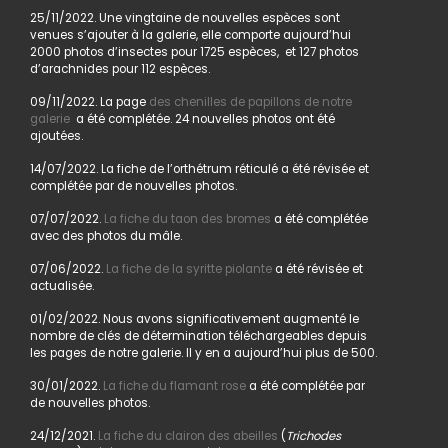
25/11/2022. Une vingtaine de nouvelles espèces sont
venues s’ajouter à la galerie, elle comporte aujourd’hui
2000 photos d’insectes pour 1725 espèces, et 127 photos
d’arachnides pour 112 espèces.
09/11/2022. La page
des chenilles de papillons de notre
galerie
a été complétée. 24 nouvelles photos ont été
ajoutées.
14/07/2022. La fiche de l’orthétrum réticulé a été révisée et
complétée par de nouvelles photos.
07/07/2022.
La fiche du taon des bromes
a été complétée
avec des photos du mâle.
07/06/2022.
La fiche de la syritte piolante
a été révisée et
actualisée.
01/02/2022. Nous avons significativement augmenté le
nombre de clés de détermination téléchargeables depuis
les pages de notre galerie. Il y en a aujourd’hui plus de 500.
30/01/2022.
La fiche du flamant rose
a été complétée par
de nouvelles photos.
24/12/2021.
La fiche du clairon des abeilles
(
Trichodes