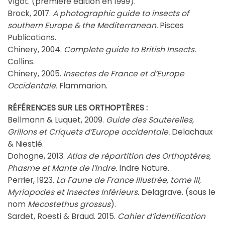
Vigot. (première édition en 1999).
Brock, 2017.
A photographic guide to insects of
southern Europe & the Mediterranean.
Pisces
Publications.
Chinery, 2004.
Complete guide to British Insects.
Collins.
Chinery, 2005.
Insectes de France et d’Europe
Occidentale.
Flammarion.
RÉFÉRENCES SUR LES ORTHOPTÈRES :
Bellmann & Luquet, 2009.
Guide des Sauterelles,
Grillons et Criquets d’Europe occidentale.
Delachaux
& Niestlé.
Dohogne, 2013.
Atlas de répartition des Orthoptères,
Phasme et Mante de l’Indre.
Indre Nature.
Perrier, 1923.
La Faune de France Illustrée, tome III,
Myriapodes et Insectes Inférieurs.
Delagrave. (sous le
nom
Mecostethus grossus
).
Sardet, Roesti & Braud. 2015.
Cahier d’identification