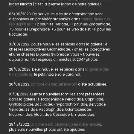
Idaea filicata (c’est la 23ème Idaea de notre galerie).
05/09/2023. De nouvelles clés de détermination sont
disponibles en pdf téléchargeables dans
notre galerie des
Lépidoptères
: +2 pour les Pieridae, +1 pour les Zygaenidae,
+5 pour les Drepanidae, +5 pour les Erebidae et +11 pour les
Noctuidae.
31/08/2023. Douze nouvelles espèces dans la galerie : 4
chez les Lépidoptères Geometridae, 7 chez les Coléoptères
et une chez les Diptères Syrphidae. Vous y trouverez
aujourd’hui 1751 espèces d’insectes et 2047 photos.
28/06/2023. Deux nouvelles espèces dans
la galerie des
Nymphalidés
, le petit nacré et le cardinal.
20/01/2023.
La fiche du criquet riverain
a été actualisée.
18/01/2023. Quinze nouvelles familles sont présentées
dans la galerie : Heptageniidae, Perlodidae, Capniidae,
Gryllotalpidae, Baciliidae, Rhyparochromidae, Berytidae,
Veliidae, Issidae, Ascalaphidae, Odontoceridae,
Incurvariidae, Alucitidae, Cossidae, Limacodidae.
29/12/2022.
La fiche de la cétoine dorée a été révisée
,
plusieurs nouvelles photos ont été ajoutées