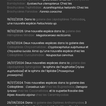
Bombyliidae
:
Systoechus ctenopterus
. Chez les
Brachycères Tephritidae
:
Acanthiophilus helianthi
. Chez les
Brachycères Faniidae
:
Fannia coracina
.
19/02/2026. Dans la
galerie des Lépidoptères Tortricidae
,
une nouvelle espèce
Peltochrista sp.
18/02/2026. Une nouvelle espèce dans la
galerie des
Hémiptères Miridae
:
Megaloceroea recticornis.
21/10/2024. Deux nouvelles espèces dans la galerie des
Coléoptères Chrysomelidae
:
Cryptocephalus sulphureus
et
Chrysolina lucida
. Ainsi qu’une nouvelle espèce chez les
Coléoptères Curculionidae
:
Naupactus cervinus.
26/07/2024. Deux nouvelles espèces dans la
galerie des
Lépidoptères Sphingidae
: le sphinx de l’euphorbe (
Hyles
euphorbiae
) et le sphinx de l’épilobe (
Proserpinus
proserpina
).
16/07/2024. Trois nouvelles espèces dans la galerie des
Coléoptères :
Coraebus rubi
chez les Buprestidae,
Oenopia
lyncea
chez les Coccinellidae,
et la superbe Rosalie des
Alpes
Rosalia alpina
chez les Cerambycidae.
29/06/2024. Dans
la galerie des Diptères Anthomyidae,
3