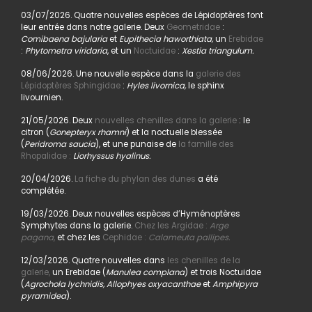
03/07/2026. Quatre nouvelles espèces de Lépidoptères font
leur entrée dans notre galerie. Deux
Geometridae
:
Comibaena bajularia
et
Eupithecia haworthiata,
un
Erebidae
:
Phytometra viridaria
, et un
Noctuidae
:
Xestia triangulum.
08/06/2026. Une nouvelle espèce dans la
galerie des
Lépidoptères Sphingidae
:
Hyles livornica,
le sphinx
livournien.
21/05/2026. Deux
nouvelles chenilles dans la galerie
: le
citron (
Gonepteryx rhamni
) et la noctuelle blessée
(
Peridroma saucia
), et une punaise de
la famille des
Rhopalidae :
Liorhyssus hyalinus.
20/04/2026.
La fiche du phylan des dunes
a été
complétée.
19/03/2026. Deux nouvelles espèces d’Hyménoptères
Symphytes dans la galerie.
Chez les Argidae :
Arge
pagana
,
et chez les
Cephidae :
Calameuta pallipes.
12/03/2026. Quatre nouvelles dans
les chenilles de la
galerie,
un Erebidae (
Manulea complana
) et trois Noctuidae
(
Agrochola lychnidis, Allophyes oxyacanthae
et
Amphipyra
pyramidea
).