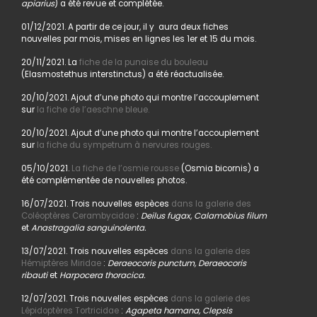
apiarius
) a été revue et complétée.
01/12/2021. A partir de ce jour, il y aura deux fiches
nouvelles par mois, mises en lignes les 1er et 15 du mois.
20/11/2021. La
fiche de la punaise du bouleau
(Elasmostethus interstinctus) a été réactualisée.
20/10/2021. Ajout d’une photo qui montre l’accouplement
sur
la fiche de l’aeschne bleue.
20/10/2021. Ajout d’une photo qui montre l’accouplement
sur
la fiche du sympetrum à nervures rouges.
05/10/2021.
La fiche de l’osmie rousse
(Osmia bicornis) a
été complémentée de nouvelles photos.
16/07/2021. Trois nouvelles espèces
dans la galerie des
Coléoptères Cerambycidae
:
Deilus fugax, Calamobius filum
et
Anastragalia sanguinolenta.
13/07/2021. Trois nouvelles espèces
dans la galerie des
Hémiptères Miridae
:
Deraeocoris punctum, Deraeocoris
ribauti
et
Harpocera thoracica.
12/07/2021. Trois nouvelles espèces
dans la galerie des
Lépidoptères Tortricidae
:
Agapeta hamana, Clepsis