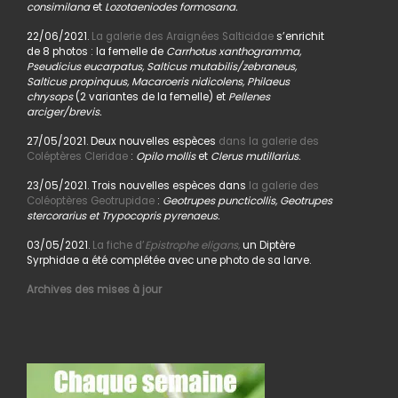
consimilana
et
Lozotaeniodes formosana.
22/06/2021.
La galerie des Araignées Salticidae
s’enrichit
de 8 photos : la femelle de
Carrhotus xanthogramma,
Pseudicius eucarpatus, Salticus mutabilis/zebraneus,
Salticus propinquus, Macaroeris nidicolens, Philaeus
chrysops
(2 variantes de la femelle) et
Pellenes
arciger/brevis.
27/05/2021. Deux nouvelles espèces
dans la galerie des
Coléptères Cleridae
:
Opilo mollis
et
Clerus mutillarius.
23/05/2021. Trois nouvelles espèces dans
la galerie des
Coléoptères Geotrupidae
:
Geotrupes puncticollis, Geotrupes
stercorarius et Trypocopris pyrenaeus.
03/05/2021.
La fiche d’
Epistrophe eligans,
un Diptère
Syrphidae a été complétée avec une photo de sa larve.
Archives des mises à jour