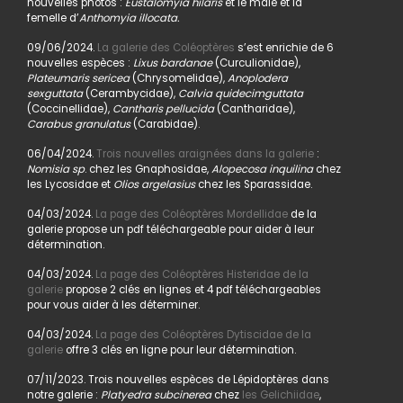
nouvelles photos :
Eustalomyia hilaris
et le mâle et la
femelle d’
Anthomyia illocata.
09/06/2024.
La galerie des Coléoptères
s’est enrichie de 6
nouvelles espèces :
Lixus bardanae
(Curculionidae),
Plateumaris sericea
(Chrysomelidae),
Anoplodera
sexguttata
(Cerambycidae),
Calvia quidecimguttata
(Coccinellidae),
Cantharis pellucida
(Cantharidae),
Carabus granulatus
(Carabidae).
06/04/2024.
Trois nouvelles araignées dans la galerie
:
Nomisia sp
. chez les Gnaphosidae,
Alopecosa inquilina
chez
les Lycosidae et
Olios argelasius
chez les Sparassidae.
04/03/2024.
La page des Coléoptères Mordellidae
de la
galerie propose un pdf téléchargeable pour aider à leur
détermination.
04/03/2024.
La page des Coléoptères Histeridae de la
galerie
propose 2 clés en lignes et 4 pdf téléchargeables
pour vous aider à les déterminer.
04/03/2024.
La page des Coléoptères Dytiscidae de la
galerie
offre 3 clés en ligne pour leur détermination.
07/11/2023. Trois nouvelles espèces de Lépidoptères dans
notre galerie :
Platyedra subcinerea
chez
les Gelichiidae
,