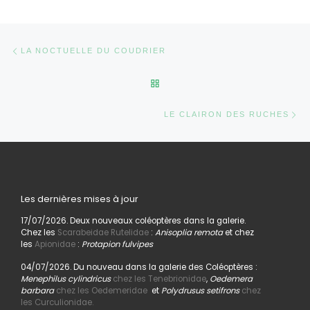
Parcourir les articles
Article précédent
LA NOCTUELLE DU COUDRIER
RETOUR À LA LISTE DES AR
Ar
LE CLAIRON DES RUCHES
Les dernières mises à jour
17/07/2026. Deux nouveaux coléoptères dans la galerie.
Chez les
Scarabeidae Rutelidae
:
Anisoplia remota
et chez
les
Apionidae
:
Protapion fulvipes
04/07/2026. Du nouveau dans la galerie des Coléoptères :
Menephilus cylindricus
chez les Tenebrionidae
,
Oedemera
barbara
chez les Oedemeridae
et
Polydrusus setifrons
chez
les Curculionidae.