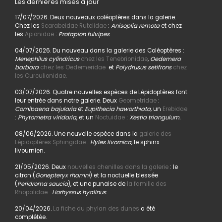
Les dernières mises à jour
17/07/2026. Deux nouveaux coléoptères dans la galerie.
Chez les
Scarabeidae Rutelidae
:
Anisoplia remota
et chez
les
Apionidae
:
Protapion fulvipes
04/07/2026. Du nouveau dans la galerie des Coléoptères :
Menephilus cylindricus
chez les Tenebrionidae
,
Oedemera
barbara
chez les Oedemeridae
et
Polydrusus setifrons
chez
les Curculionidae.
03/07/2026. Quatre nouvelles espèces de Lépidoptères font
leur entrée dans notre galerie. Deux
Geometridae
:
Comibaena bajularia
et
Eupithecia haworthiata,
un
Erebidae
:
Phytometra viridaria
, et un
Noctuidae
:
Xestia triangulum.
08/06/2026. Une nouvelle espèce dans la
galerie des
Lépidoptères Sphingidae
:
Hyles livornica,
le sphinx
livournien.
21/05/2026. Deux
nouvelles chenilles dans la galerie
: le
citron (
Gonepteryx rhamni
) et la noctuelle blessée
(
Peridroma saucia
), et une punaise de
la famille des
Rhopalidae :
Liorhyssus hyalinus.
20/04/2026.
La fiche du phylan des dunes
a été
complétée.