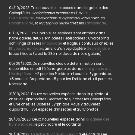
04/10/2023. Trois nouvelles espèces dans la galerie des
Coléoptères.
Coniocleonus excoriatus
chez les
Curculionidae
,
Parexochomus nigromaculatus
chez les
Coccinellidae
, et
Nyctophila reichii
chez les
Lampyridae
.
01/10/2023. Trois nouvelles espèces sont entrées dans
notre galerie, deux Hémiptères Hétéroptères : Chorosoma
schillingii chez les
Rhopalidae
et Raglius confusus chez les
Rhyparochromidae
, ainsi qu’un Lépidoptère
Geometridae
:
Idaea filicata (c’est la 23ème Idaea de notre galerie).
05/09/2023. De nouvelles clés de détermination sont
disponibles en pdf téléchargeables dans
notre galerie des
Lépidoptères
: +2 pour les Pieridae, +1 pour les Zygaenidae,
+5 pour les Drepanidae, +5 pour les Erebidae et +11 pour les
Noctuidae.
31/08/2023. Douze nouvelles espèces dans la galerie : 4
chez les Lépidoptères Geometridae, 7 chez les Coléoptères
et une chez les Diptères Syrphidae. Vous y trouverez
aujourd’hui 1751 espèces d’insectes et 2047 photos.
28/06/2023. Deux nouvelles espèces dans
la galerie des
Nymphalidés
, le petit nacré et le cardinal.
20/01/2023.
La fiche du criquet riverain
a été actualisée.