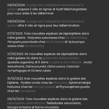
04/03/2024.
La page des Coléoptères Histeridae de la
galerie
propose 2 clés en lignes et 4 pdf téléchargeables
pour vous aider à les déterminer.
04/03/2024.
La page des Coléoptères Dytiscidae de la
galerie
offre 3 clés en ligne pour leur détermination.
07/11/2023. Trois nouvelles espèces de Lépidoptères dans
notre galerie :
Platyedra subcinerea
chez
les Gelichiidae
,
Pempelia palumbella
chez
les Pyralidae
et
Xylocampa
areola
chez
les Noctuidae.
27/10/2023. Six nouvelles espèces de Lépidoptères dans
notre galerie. Un dans la
galerie des Notodontidae
:
Spatalia argentina,
et 5 dans
la galerie des Erebidae
:
Arctia
testudinaria, Odice jucunda, Odice suava, Catocala
nymphogoga et Ocneria rubea
.
15/10/2023. trois nouvelles espèces dans la galerie des
Diptères : Pyrellia vivida chez les
Muscidae,
Sphenometopa
fastuosa chez les
Sarcophagidae
et Physocephala pusilla
chez les
Conopidae.
09/10/2023. Trois nouvelles espèces dans la galerie des
Lépidoptères Geometridae
: Peribatodes secundaria,
Isturgia limbaria et Itame vincularia.