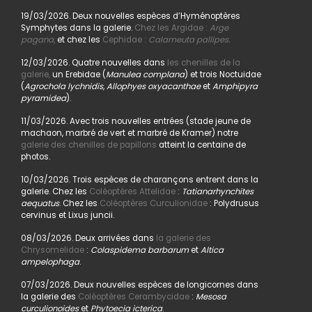
19/03/2026. Deux nouvelles espèces d’Hyménoptères
Symphytes dans la galerie.
Chez les Argidae :
Arge
pagana
,
et chez les
Cephidae :
Calameuta pallipes.
12/03/2026. Quatre nouvelles dans
les chenilles de la
galerie,
un Erebidae (
Manulea complana
) et trois Noctuidae
(
Agrochola lychnidis, Allophyes oxyacanthae
et
Amphipyra
pyramidea
).
11/03/2026. Avec trois nouvelles entrées (stade jeune de
machaon, marbré de vert et marbré de Kramer) notre
galerie des chenilles de papillons
atteint la centaine de
photos.
10/03/2026. Trois espèces de charançons entrent dans la
galerie. Chez les
Coléoptères Attelidae
:
Tatianarhynchites
aequatus
. Chez les
Coléoptères Curculionidae
: Polydrusus
cervinus et Lixus juncii.
08/03/2026. Deux arrivées dans
la galerie des
Chrysomelidae
:
Colaspidema barbarum
et
Altica
ampelophaga
.
07/03/2026. Deux nouvelles espèces de longicornes dans
la galerie des
Coléoptères Cerambycidae
:
Mesosa
curculionoides
et
Phytoecia icterica
.