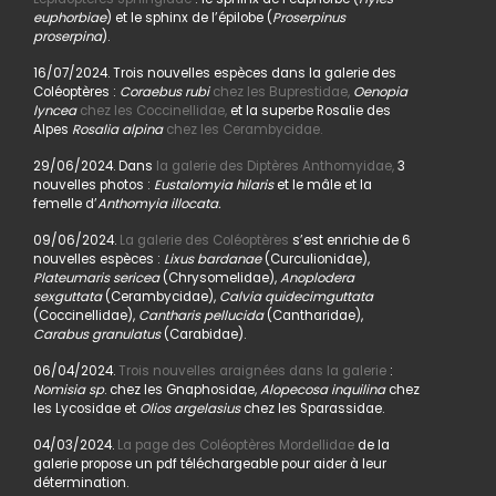
euphorbiae
) et le sphinx de l’épilobe (
Proserpinus
proserpina
).
16/07/2024. Trois nouvelles espèces dans la galerie des
Coléoptères :
Coraebus rubi
chez les Buprestidae,
Oenopia
lyncea
chez les Coccinellidae,
et la superbe Rosalie des
Alpes
Rosalia alpina
chez les Cerambycidae.
29/06/2024. Dans
la galerie des Diptères Anthomyidae,
3
nouvelles photos :
Eustalomyia hilaris
et le mâle et la
femelle d’
Anthomyia illocata.
09/06/2024.
La galerie des Coléoptères
s’est enrichie de 6
nouvelles espèces :
Lixus bardanae
(Curculionidae),
Plateumaris sericea
(Chrysomelidae),
Anoplodera
sexguttata
(Cerambycidae),
Calvia quidecimguttata
(Coccinellidae),
Cantharis pellucida
(Cantharidae),
Carabus granulatus
(Carabidae).
06/04/2024.
Trois nouvelles araignées dans la galerie
:
Nomisia sp
. chez les Gnaphosidae,
Alopecosa inquilina
chez
les Lycosidae et
Olios argelasius
chez les Sparassidae.
04/03/2024.
La page des Coléoptères Mordellidae
de la
galerie propose un pdf téléchargeable pour aider à leur
détermination.