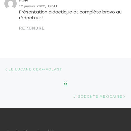
Abel
12 janvier 2022,
17h41
Présentation didactique et complète bravo au
rédacteur !
RÉPONDRE
Parcourir les articles
Article précédent
LE LUCANE CERF-VOLANT
RETOUR À LA LISTE DES AR
Ar
L’ISODONTE MEXICAINE