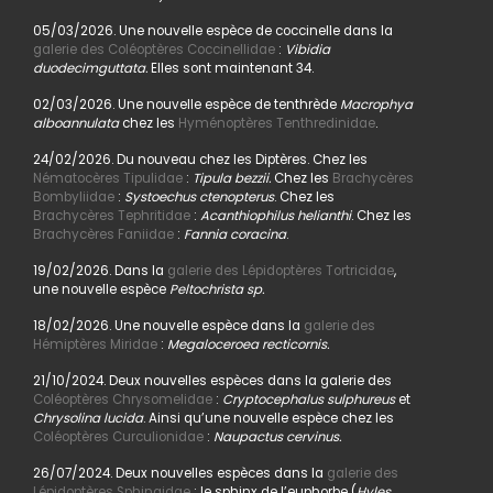
05/03/2026. Une nouvelle espèce de coccinelle dans la
galerie des Coléoptères Coccinellidae
:
Vibidia
duodecimguttata.
Elles sont maintenant 34.
02/03/2026. Une nouvelle espèce de tenthrède
Macrophya
alboannulata
chez les
Hyménoptères Tenthredinidae
.
24/02/2026. Du nouveau chez les Diptères. Chez les
Nématocères Tipulidae
:
Tipula bezzii.
Chez les
Brachycères
Bombyliidae
:
Systoechus ctenopterus
. Chez les
Brachycères Tephritidae
:
Acanthiophilus helianthi
. Chez les
Brachycères Faniidae
:
Fannia coracina
.
19/02/2026. Dans la
galerie des Lépidoptères Tortricidae
,
une nouvelle espèce
Peltochrista sp.
18/02/2026. Une nouvelle espèce dans la
galerie des
Hémiptères Miridae
:
Megaloceroea recticornis.
21/10/2024. Deux nouvelles espèces dans la galerie des
Coléoptères Chrysomelidae
:
Cryptocephalus sulphureus
et
Chrysolina lucida
. Ainsi qu’une nouvelle espèce chez les
Coléoptères Curculionidae
:
Naupactus cervinus.
26/07/2024. Deux nouvelles espèces dans la
galerie des
Lépidoptères Sphingidae
: le sphinx de l’euphorbe (
Hyles