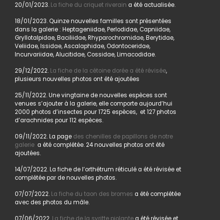
20/01/2023.
La fiche du criquet riverain
a été actualisée.
18/01/2023. Quinze nouvelles familles sont présentées
dans la galerie : Heptageniidae, Perlodidae, Capniidae,
Gryllotalpidae, Baciliidae, Rhyparochromidae, Berytidae,
Veliidae, Issidae, Ascalaphidae, Odontoceridae,
Incurvariidae, Alucitidae, Cossidae, Limacodidae.
29/12/2022.
La fiche de la cétoine dorée a été révisée
,
plusieurs nouvelles photos ont été ajoutées
25/11/2022. Une vingtaine de nouvelles espèces sont
venues s’ajouter à la galerie, elle comporte aujourd’hui
2000 photos d’insectes pour 1725 espèces, et 127 photos
d’arachnides pour 112 espèces.
09/11/2022. La page
des chenilles de papillons de notre
galerie
a été complétée. 24 nouvelles photos ont été
ajoutées.
14/07/2022. La fiche de l’orthétrum réticulé a été révisée et
complétée par de nouvelles photos.
07/07/2022.
La fiche du taon des bromes
a été complétée
avec des photos du mâle.
07/06/2022.
La fiche de la syritte piolante
a été révisée et