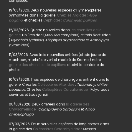
complétée.
19/03/2026. Deux nouvelles espèces d’Hyménoptères
Symphytes dans la galerie.
Chez les Argidae :
Arge
pagana
,
et chez les
Cephidae :
Calameuta pallipes.
12/03/2026. Quatre nouvelles dans
les chenilles de la
galerie,
un Erebidae (
Manulea complana
) et trois Noctuidae
(
Agrochola lychnidis, Allophyes oxyacanthae
et
Amphipyra
pyramidea
).
11/03/2026. Avec trois nouvelles entrées (stade jeune de
machaon, marbré de vert et marbré de Kramer) notre
galerie des chenilles de papillons
atteint la centaine de
photos.
10/03/2026. Trois espèces de charançons entrent dans la
galerie. Chez les
Coléoptères Attelidae
:
Tatianarhynchites
aequatus
. Chez les
Coléoptères Curculionidae
: Polydrusus
cervinus et Lixus juncii.
08/03/2026. Deux arrivées dans
la galerie des
Chrysomelidae
:
Colaspidema barbarum
et
Altica
ampelophaga
.
07/03/2026. Deux nouvelles espèces de longicornes dans
la galerie des
Coléoptères Cerambycidae
:
Mesosa