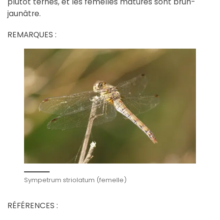
plutôt ternes, et les femelles matures sont brun-
jaunâtre.
REMARQUES :
Sympetrum striolatum (femelle)
RÉFÉRENCES :