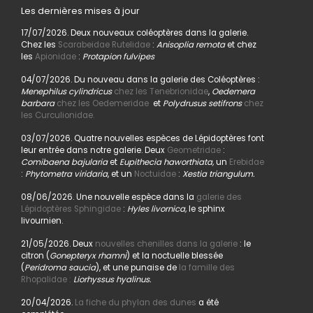
Les dernières mises à jour
17/07/2026. Deux nouveaux coléoptères dans la galerie.
Chez les
Scarabeidae Rutelidae
:
Anisoplia remota
et chez
les
Apionidae
:
Protapion fulvipes
04/07/2026. Du nouveau dans la galerie des Coléoptères :
Menephilus cylindricus
chez les Tenebrionidae
,
Oedemera
barbara
chez les Oedemeridae
et
Polydrusus setifrons
chez
les Curculionidae.
03/07/2026. Quatre nouvelles espèces de Lépidoptères font
leur entrée dans notre galerie. Deux
Geometridae
:
Comibaena bajularia
et
Eupithecia haworthiata,
un
Erebidae
:
Phytometra viridaria
, et un
Noctuidae
:
Xestia triangulum.
08/06/2026. Une nouvelle espèce dans la
galerie des
Lépidoptères Sphingidae
:
Hyles livornica,
le sphinx
livournien.
21/05/2026. Deux
nouvelles chenilles dans la galerie
: le
citron (
Gonepteryx rhamni
) et la noctuelle blessée
(
Peridroma saucia
), et une punaise de
la famille des
Rhopalidae :
Liorhyssus hyalinus.
20/04/2026.
La fiche du phylan des dunes
a été