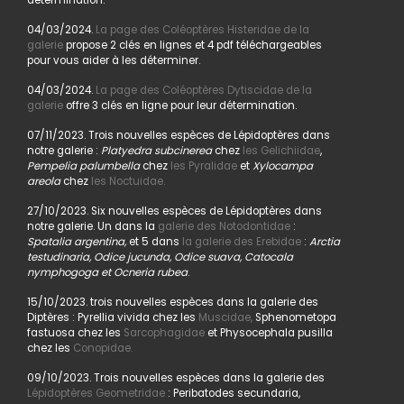
04/03/2024.
La page des Coléoptères Histeridae de la
galerie
propose 2 clés en lignes et 4 pdf téléchargeables
pour vous aider à les déterminer.
04/03/2024.
La page des Coléoptères Dytiscidae de la
galerie
offre 3 clés en ligne pour leur détermination.
07/11/2023. Trois nouvelles espèces de Lépidoptères dans
notre galerie :
Platyedra subcinerea
chez
les Gelichiidae
,
Pempelia palumbella
chez
les Pyralidae
et
Xylocampa
areola
chez
les Noctuidae.
27/10/2023. Six nouvelles espèces de Lépidoptères dans
notre galerie. Un dans la
galerie des Notodontidae
:
Spatalia argentina,
et 5 dans
la galerie des Erebidae
:
Arctia
testudinaria, Odice jucunda, Odice suava, Catocala
nymphogoga et Ocneria rubea
.
15/10/2023. trois nouvelles espèces dans la galerie des
Diptères : Pyrellia vivida chez les
Muscidae,
Sphenometopa
fastuosa chez les
Sarcophagidae
et Physocephala pusilla
chez les
Conopidae.
09/10/2023. Trois nouvelles espèces dans la galerie des
Lépidoptères Geometridae
: Peribatodes secundaria,