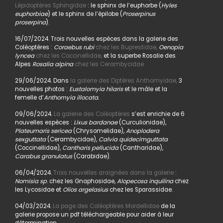
Lépidoptères Sphingidae
: le sphinx de l’euphorbe (
Hyles
euphorbiae
) et le sphinx de l’épilobe (
Proserpinus
proserpina
).
16/07/2024. Trois nouvelles espèces dans la galerie des
Coléoptères :
Coraebus rubi
chez les Buprestidae,
Oenopia
lyncea
chez les Coccinellidae,
et la superbe Rosalie des
Alpes
Rosalia alpina
chez les Cerambycidae.
29/06/2024. Dans
la galerie des Diptères Anthomyidae,
3
nouvelles photos :
Eustalomyia hilaris
et le mâle et la
femelle d’
Anthomyia illocata.
09/06/2024.
La galerie des Coléoptères
s’est enrichie de 6
nouvelles espèces :
Lixus bardanae
(Curculionidae),
Plateumaris sericea
(Chrysomelidae),
Anoplodera
sexguttata
(Cerambycidae),
Calvia quidecimguttata
(Coccinellidae),
Cantharis pellucida
(Cantharidae),
Carabus granulatus
(Carabidae).
06/04/2024.
Trois nouvelles araignées dans la galerie
:
Nomisia sp
. chez les Gnaphosidae,
Alopecosa inquilina
chez
les Lycosidae et
Olios argelasius
chez les Sparassidae.
04/03/2024.
La page des Coléoptères Mordellidae
de la
galerie propose un pdf téléchargeable pour aider à leur
détermination.