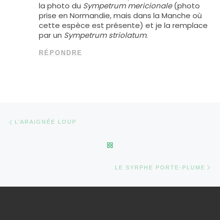
la photo du
Sympetrum mericionale
(photo
prise en Normandie, mais dans la Manche où
cette espèce est présente) et je la remplace
par un
Sympetrum striolatum
.
RÉPONDRE
Parcourir les articles
Article précédent
L’ARAIGNÉE LOUP
RETOUR À LA LISTE DES AR
Ar
LE SYRPHE PORTE-PLUME