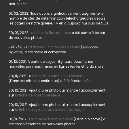
actualisée.
01/02/2022. Nous avons significativement augmenté le
nombre de clés de détermination téléchargeables depuis
les pages de notre galerie. Il y en a aujourd’hui plus de 500.
30/01/2022.
La fiche du flamant rose
a été complétée par
de nouvelles photos.
24/12/2021.
La fiche du clairon des abeilles
(
Trichodes
apiarius
) a été revue et complétée.
01/12/2021. A partir de ce jour, il y aura deux fiches
nouvelles par mois, mises en lignes les 1er et 15 du mois.
20/11/2021. La
fiche de la punaise du bouleau
(Elasmostethus interstinctus) a été réactualisée.
20/10/2021. Ajout d’une photo qui montre l’accouplement
sur
la fiche de l’aeschne bleue.
20/10/2021. Ajout d’une photo qui montre l’accouplement
sur
la fiche du sympetrum à nervures rouges.
05/10/2021.
La fiche de l’osmie rousse
(Osmia bicornis) a
été complémentée de nouvelles photos.