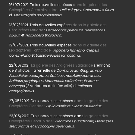
16/07/2021. Trois nouvelles espèces
dans la galerie des
Coléoptères Cerambycidae
:
Deilus fugax, Calamobius filum
et
Anastragalia sanguinolenta.
13/07/2021. Trois nouvelles espèces
dans la galerie des
Hémiptères Miridae
:
Deraeocoris punctum, Deraeocoris
ribauti
et
Harpocera thoracica.
12/07/2021. Trois nouvelles espèces
dans la galerie des
Lépidoptères Tortricidae
:
Agapeta hamana, Clepsis
consimilana
et
Lozotaeniodes formosana.
22/06/2021.
La galerie des Araignées Salticidae
s’enrichit
de 8 photos : la femelle de
Carrhotus xanthogramma,
Pseudicius eucarpatus, Salticus mutabilis/zebraneus,
Salticus propinquus, Macaroeris nidicolens, Philaeus
chrysops
(2 variantes de la femelle) et
Pellenes
arciger/brevis.
27/05/2021. Deux nouvelles espèces
dans la galerie des
Coléptères Cleridae
:
Opilo mollis
et
Clerus mutillarius.
23/05/2021. Trois nouvelles espèces dans
la galerie des
Coléoptères Geotrupidae
:
Geotrupes puncticollis, Geotrupes
stercorarius et Trypocopris pyrenaeus.