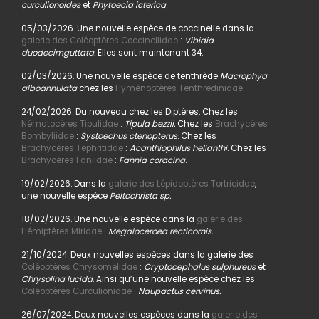
curculionoides
et
Phytoecia icterica
.
05/03/2026. Une nouvelle espèce de coccinelle dans la
galerie des Coléoptères Coccinellidae
:
Vibidia
duodecimguttata.
Elles sont maintenant 34.
02/03/2026. Une nouvelle espèce de tenthrède
Macrophya
alboannulata
chez les
Hyménoptères Tenthredinidae
.
24/02/2026. Du nouveau chez les Diptères. Chez les
Nématocères Tipulidae
:
Tipula bezzii.
Chez les
Brachycères
Bombyliidae
:
Systoechus ctenopterus
. Chez les
Brachycères Tephritidae
:
Acanthiophilus helianthi
. Chez les
Brachycères Faniidae
:
Fannia coracina
.
19/02/2026. Dans la
galerie des Lépidoptères Tortricidae
,
une nouvelle espèce
Peltochrista sp.
18/02/2026. Une nouvelle espèce dans la
galerie des
Hémiptères Miridae
:
Megaloceroea recticornis.
21/10/2024. Deux nouvelles espèces dans la galerie des
Coléoptères Chrysomelidae
:
Cryptocephalus sulphureus
et
Chrysolina lucida
. Ainsi qu’une nouvelle espèce chez les
Coléoptères Curculionidae
:
Naupactus cervinus.
26/07/2024. Deux nouvelles espèces dans la
galerie des