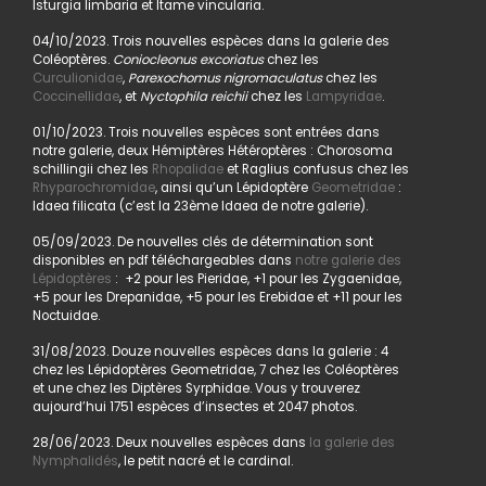
Isturgia limbaria et Itame vincularia.
04/10/2023. Trois nouvelles espèces dans la galerie des
Coléoptères.
Coniocleonus excoriatus
chez les
Curculionidae
,
Parexochomus nigromaculatus
chez les
Coccinellidae
, et
Nyctophila reichii
chez les
Lampyridae
.
01/10/2023. Trois nouvelles espèces sont entrées dans
notre galerie, deux Hémiptères Hétéroptères : Chorosoma
schillingii chez les
Rhopalidae
et Raglius confusus chez les
Rhyparochromidae
, ainsi qu’un Lépidoptère
Geometridae
:
Idaea filicata (c’est la 23ème Idaea de notre galerie).
05/09/2023. De nouvelles clés de détermination sont
disponibles en pdf téléchargeables dans
notre galerie des
Lépidoptères
: +2 pour les Pieridae, +1 pour les Zygaenidae,
+5 pour les Drepanidae, +5 pour les Erebidae et +11 pour les
Noctuidae.
31/08/2023. Douze nouvelles espèces dans la galerie : 4
chez les Lépidoptères Geometridae, 7 chez les Coléoptères
et une chez les Diptères Syrphidae. Vous y trouverez
aujourd’hui 1751 espèces d’insectes et 2047 photos.
28/06/2023. Deux nouvelles espèces dans
la galerie des
Nymphalidés
, le petit nacré et le cardinal.