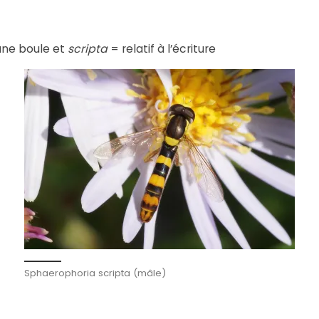
une boule et
scripta
= relatif à l’écriture
Sphaerophoria scripta (mâle)