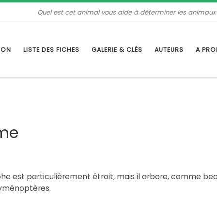
Quel est cet animal vous aide à déterminer les animaux
TION
LISTE DES FICHES
GALERIE & CLÉS
AUTEURS
A PR
ume
syrphe est particulièrement étroit, mais il arbore, comme
 hyménoptères.