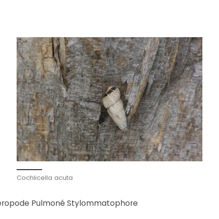
Cochlicella acuta
téropode Pulmoné Stylommatophore