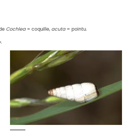
 de
Cochlea
= coquille,
acuta
= pointu.
.