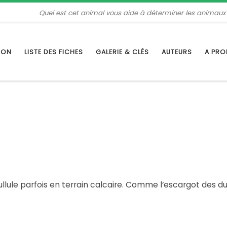
Quel est cet animal vous aide à déterminer les animaux
TION
LISTE DES FICHES
GALERIE & CLÉS
AUTEURS
A PR
llule parfois en terrain calcaire. Comme l’escargot des dune