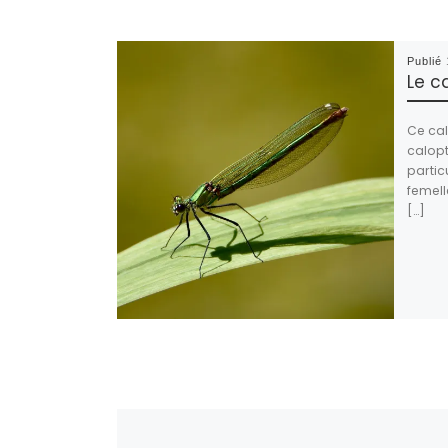
Publié
Le c
Ce ca
calopt
partic
femell
[…]