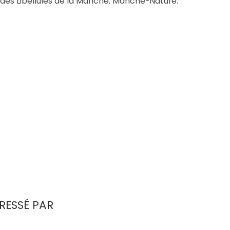
as des Libellules de la Manche. Manche-Nature.
RESSÉ PAR