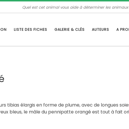
Quel est cet animal vous aide à déterminer les animaux
TION
LISTE DES FICHES
GALERIE & CLÉS
AUTEURS
A PR
é
rs tibias élargis en forme de plume, avec de longues soie
yeux bleus, le mâle du pennipatte orangé est tout à fait ori