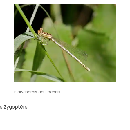
Platycnemis acutipennis
te Zygoptère