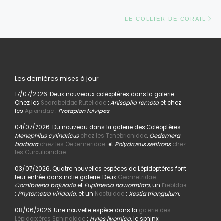
Ar
LE COLLIER DE CORAIL
Les dernières mises à jour
17/07/2026. Deux nouveaux coléoptères dans la galerie.
Chez les
Scarabeidae Rutelidae
:
Anisoplia remota
et chez
les
Apionidae
:
Protapion fulvipes
04/07/2026. Du nouveau dans la galerie des Coléoptères :
Menephilus cylindricus
chez les Tenebrionidae
,
Oedemera
barbara
chez les Oedemeridae
et
Polydrusus setifrons
chez
les Curculionidae.
03/07/2026. Quatre nouvelles espèces de Lépidoptères font
leur entrée dans notre galerie. Deux
Geometridae
:
Comibaena bajularia
et
Eupithecia haworthiata,
un
Erebidae
:
Phytometra viridaria
, et un
Noctuidae
:
Xestia triangulum.
08/06/2026. Une nouvelle espèce dans la
galerie des
Lépidoptères Sphingidae
:
Hyles livornica,
le sphinx