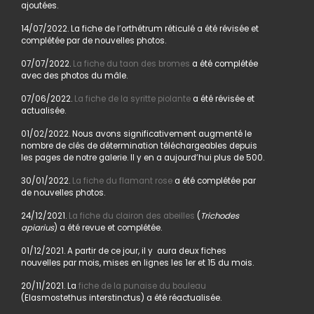
ajoutées.
14/07/2022. La fiche de l’orthétrum réticulé a été révisée et
complétée par de nouvelles photos.
07/07/2022.
La fiche du taon des bromes
a été complétée
avec des photos du mâle.
07/06/2022.
La fiche de la syritte piolante
a été révisée et
actualisée.
01/02/2022. Nous avons significativement augmenté le
nombre de clés de détermination téléchargeables depuis
les pages de notre galerie. Il y en a aujourd’hui plus de 500.
30/01/2022.
La fiche du flamant rose
a été complétée par
de nouvelles photos.
24/12/2021.
La fiche du clairon des abeilles
(
Trichodes
apiarius
) a été revue et complétée.
01/12/2021. A partir de ce jour, il y aura deux fiches
nouvelles par mois, mises en lignes les 1er et 15 du mois.
20/11/2021. La
fiche de la punaise du bouleau
(Elasmostethus interstinctus) a été réactualisée.