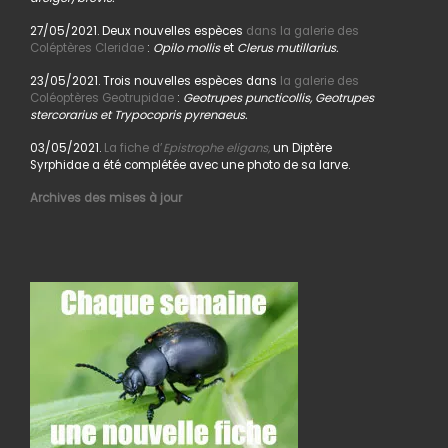
27/05/2021. Deux nouvelles espèces
dans la galerie des
Coléptères Cleridae
:
Opilo mollis
et
Clerus mutillarius.
23/05/2021. Trois nouvelles espèces dans
la galerie des
Coléoptères Geotrupidae
:
Geotrupes puncticollis, Geotrupes
stercorarius et Trypocopris pyrenaeus.
03/05/2021.
La fiche d’
Epistrophe eligans,
un Diptère
Syrphidae a été complétée avec une photo de sa larve.
Archives des mises à jour