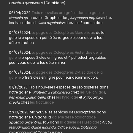
Carabus granulatus
(Carabidae).
06/04/2024.
Trois nouvelles araignées dans la galerie
:
Nomisia sp
. chez les Gnaphosidae,
Alopecosa inquilina
chez
les Lycosidae et
Olios argelasius
chez les Sparassidae.
04/03/2024.
La page des Coléoptères Mordellidae
de la
galerie propose un pdf téléchargeable pour aider à leur
détermination.
04/03/2024.
La page des Coléoptères Histeridae de la
galerie
propose 2 clés en lignes et 4 pdf téléchargeables
pour vous aider à les déterminer.
04/03/2024.
La page des Coléoptères Dytiscidae de la
galerie
offre 3 clés en ligne pour leur détermination.
07/11/2023. Trois nouvelles espèces de Lépidoptères dans
notre galerie :
Platyedra subcinerea
chez
les Gelichiidae
,
Pempelia palumbella
chez
les Pyralidae
et
Xylocampa
areola
chez
les Noctuidae.
27/10/2023. Six nouvelles espèces de Lépidoptères dans
notre galerie. Un dans la
galerie des Notodontidae
:
Spatalia argentina,
et 5 dans
la galerie des Erebidae
:
Arctia
testudinaria, Odice jucunda, Odice suava, Catocala
nymphogoga et Ocneria rubea
.