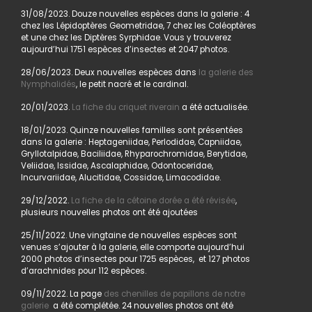
31/08/2023. Douze nouvelles espèces dans la galerie : 4
chez les Lépidoptères Geometridae, 7 chez les Coléoptères
et une chez les Diptères Syrphidae. Vous y trouverez
aujourd’hui 1751 espèces d’insectes et 2047 photos.
28/06/2023. Deux nouvelles espèces dans
la galerie des
Nymphalidés
, le petit nacré et le cardinal.
20/01/2023.
La fiche du criquet riverain
a été actualisée.
18/01/2023. Quinze nouvelles familles sont présentées
dans la galerie : Heptageniidae, Perlodidae, Capniidae,
Gryllotalpidae, Baciliidae, Rhyparochromidae, Berytidae,
Veliidae, Issidae, Ascalaphidae, Odontoceridae,
Incurvariidae, Alucitidae, Cossidae, Limacodidae.
29/12/2022.
La fiche de la cétoine dorée a été révisée
,
plusieurs nouvelles photos ont été ajoutées
25/11/2022. Une vingtaine de nouvelles espèces sont
venues s’ajouter à la galerie, elle comporte aujourd’hui
2000 photos d’insectes pour 1725 espèces, et 127 photos
d’arachnides pour 112 espèces.
09/11/2022. La page
des chenilles de papillons de notre
galerie
a été complétée. 24 nouvelles photos ont été