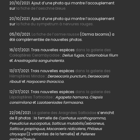
20/10/2021. Ajout d’une photo qui montre l’accouplement
sur
la fiche de l’aeschne bleue.
20/10/2021. Ajout d’une photo qui montre l’accouplement
sur
la fiche du sympetrum à nervures rouges.
05/10/2021.
La fiche de l’osmie rousse
(Osmia bicornis) a
été complémentée de nouvelles photos.
16/07/2021. Trois nouvelles espèces
dans la galerie des
Coléoptères Cerambycidae
:
Deilus fugax, Calamobius filum
et
Anastragalia sanguinolenta.
13/07/2021. Trois nouvelles espèces
dans la galerie des
Hémiptères Miridae
:
Deraeocoris punctum, Deraeocoris
ribauti
et
Harpocera thoracica.
12/07/2021. Trois nouvelles espèces
dans la galerie des
Lépidoptères Tortricidae
:
Agapeta hamana, Clepsis
consimilana
et
Lozotaeniodes formosana.
22/06/2021.
La galerie des Araignées Salticidae
s’enrichit
de 8 photos : la femelle de
Carrhotus xanthogramma,
Pseudicius eucarpatus, Salticus mutabilis/zebraneus,
Salticus propinquus, Macaroeris nidicolens, Philaeus
chrysops
(2 variantes de la femelle) et
Pellenes
arciger/brevis.