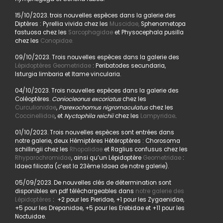
15/10/2023. trois nouvelles espèces dans la galerie des
Diptères : Pyrellia vivida chez les
Muscidae,
Sphenometopa
fastuosa chez les
Sarcophagidae
et Physocephala pusilla
chez les
Conopidae.
09/10/2023. Trois nouvelles espèces dans la galerie des
Lépidoptères Geometridae
: Peribatodes secundaria,
Isturgia limbaria et Itame vincularia.
04/10/2023. Trois nouvelles espèces dans la galerie des
Coléoptères.
Coniocleonus excoriatus
chez les
Curculionidae
,
Parexochomus nigromaculatus
chez les
Coccinellidae
, et
Nyctophila reichii
chez les
Lampyridae
.
01/10/2023. Trois nouvelles espèces sont entrées dans
notre galerie, deux Hémiptères Hétéroptères : Chorosoma
schillingii chez les
Rhopalidae
et Raglius confusus chez les
Rhyparochromidae
, ainsi qu’un Lépidoptère
Geometridae
:
Idaea filicata (c’est la 23ème Idaea de notre galerie).
05/09/2023. De nouvelles clés de détermination sont
disponibles en pdf téléchargeables dans
notre galerie des
Lépidoptères
: +2 pour les Pieridae, +1 pour les Zygaenidae,
+5 pour les Drepanidae, +5 pour les Erebidae et +11 pour les
Noctuidae.