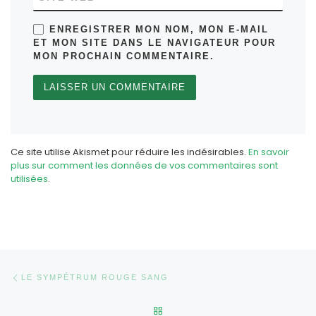
ENREGISTRER MON NOM, MON E-MAIL
ET MON SITE DANS LE NAVIGATEUR POUR
MON PROCHAIN COMMENTAIRE.
Ce site utilise Akismet pour réduire les indésirables.
En savoir
plus sur comment les données de vos commentaires sont
utilisées
.
Parcourir les articles
Article précédent
LE SYMPÉTRUM ROUGE SANG
RETOUR À LA LISTE DES AR