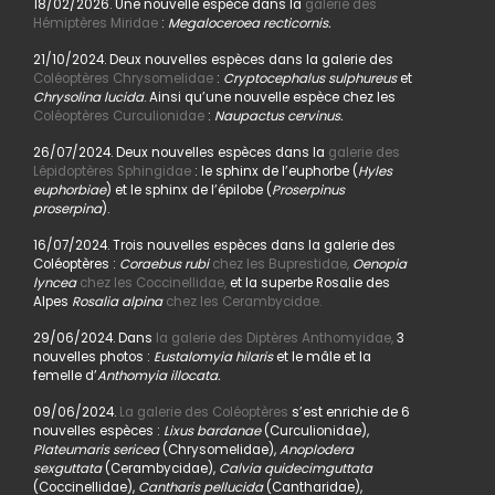
18/02/2026. Une nouvelle espèce dans la
galerie des
Hémiptères Miridae
:
Megaloceroea recticornis.
21/10/2024. Deux nouvelles espèces dans la galerie des
Coléoptères Chrysomelidae
:
Cryptocephalus sulphureus
et
Chrysolina lucida
. Ainsi qu’une nouvelle espèce chez les
Coléoptères Curculionidae
:
Naupactus cervinus.
26/07/2024. Deux nouvelles espèces dans la
galerie des
Lépidoptères Sphingidae
: le sphinx de l’euphorbe (
Hyles
euphorbiae
) et le sphinx de l’épilobe (
Proserpinus
proserpina
).
16/07/2024. Trois nouvelles espèces dans la galerie des
Coléoptères :
Coraebus rubi
chez les Buprestidae,
Oenopia
lyncea
chez les Coccinellidae,
et la superbe Rosalie des
Alpes
Rosalia alpina
chez les Cerambycidae.
29/06/2024. Dans
la galerie des Diptères Anthomyidae,
3
nouvelles photos :
Eustalomyia hilaris
et le mâle et la
femelle d’
Anthomyia illocata.
09/06/2024.
La galerie des Coléoptères
s’est enrichie de 6
nouvelles espèces :
Lixus bardanae
(Curculionidae),
Plateumaris sericea
(Chrysomelidae),
Anoplodera
sexguttata
(Cerambycidae),
Calvia quidecimguttata
(Coccinellidae),
Cantharis pellucida
(Cantharidae),