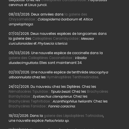
aequatus
. Chez les
Coléoptères Curculionidae
: Polydrusus
cervinus et Lixus juncii.
08/03/2026. Deux arrivées dans
la galerie des
Chrysomelidae
:
Colaspidema barbarum
et
Altica
ampelophaga
.
07/03/2026. Deux nouvelles espèces de longicornes dans
la galerie des
Coléoptères Cerambycidae
:
Mesosa
curculionoides
et
Phytoecia icterica
.
05/03/2026. Une nouvelle espèce de coccinelle dans la
galerie des Coléoptères Coccinellidae
:
Vibidia
duodecimguttata.
Elles sont maintenant 34.
02/03/2026. Une nouvelle espèce de tenthrède
Macrophya
alboannulata
chez les
Hyménoptères Tenthredinidae
.
24/02/2026. Du nouveau chez les Diptères. Chez les
Nématocères Tipulidae
:
Tipula bezzii.
Chez les
Brachycères
Bombyliidae
:
Systoechus ctenopterus
. Chez les
Brachycères Tephritidae
:
Acanthiophilus helianthi
. Chez les
Brachycères Faniidae
:
Fannia coracina
.
19/02/2026. Dans la
galerie des Lépidoptères Tortricidae
,
une nouvelle espèce
Peltochrista sp.