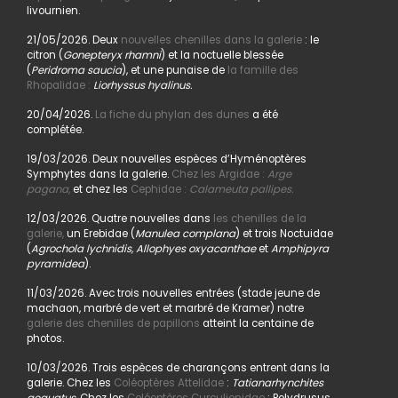
livournien.
21/05/2026. Deux
nouvelles chenilles dans la galerie
: le
citron (
Gonepteryx rhamni
) et la noctuelle blessée
(
Peridroma saucia
), et une punaise de
la famille des
Rhopalidae :
Liorhyssus hyalinus.
20/04/2026.
La fiche du phylan des dunes
a été
complétée.
19/03/2026. Deux nouvelles espèces d’Hyménoptères
Symphytes dans la galerie.
Chez les Argidae :
Arge
pagana
,
et chez les
Cephidae :
Calameuta pallipes.
12/03/2026. Quatre nouvelles dans
les chenilles de la
galerie,
un Erebidae (
Manulea complana
) et trois Noctuidae
(
Agrochola lychnidis, Allophyes oxyacanthae
et
Amphipyra
pyramidea
).
11/03/2026. Avec trois nouvelles entrées (stade jeune de
machaon, marbré de vert et marbré de Kramer) notre
galerie des chenilles de papillons
atteint la centaine de
photos.
10/03/2026. Trois espèces de charançons entrent dans la
galerie. Chez les
Coléoptères Attelidae
:
Tatianarhynchites