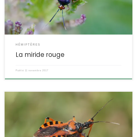
Hémiptère Hétéroptère Famille des Miridae ETYMOLOGIE :
Deraeocoris signifie « punaise à collier » Et ruber veut dire « rouge
[…]
HÉMIPTÈRES
La miride rouge
Publié
11 novembre 2017
C’est une punaise de grande taille et très colorée. Son rostre
puissant lui sert à tuer les insectes dont elle se nourrit, mais lui
permet aussi de se défendre efficacement lorsqu’on la manipule.
Rhynocoris iracundus (non discernable sur photo de