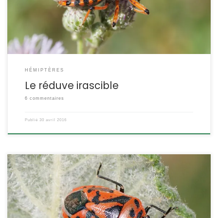
R.cuspidatus et de R.rubricus). POSITION SYSTÉMATIQUE : Insecte
Hémiptère Hétéroptère Famille des Reduvidae […]
HÉMIPTÈRES
Le réduve irascible
6 commentaires
Publié
30 avril 2016
C’est une punaise noire et rouge à ne pas confondre avec le
gendarme. Plus abondante dans le sud de la France que dans
les autres régions, c’est sur les brassicacées qu’on la rencontre,