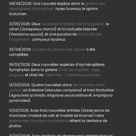
08/06/2026. Une nouvelle espèce dans la
galerie des
Lépidoptères Sphingidae
:
Hyles livornica,
le sphinx
livournien.
21/05/2026. Deux
nouvelles chenilles dans la galerie
: le
citron (
Gonepteryx rhamni
) et la noctuelle blessée
(
Peridroma saucia
), et une punaise de
la famille des
Rhopalidae :
Liorhyssus hyalinus.
20/04/2026.
La fiche du phylan des dunes
a été
complétée.
19/03/2026. Deux nouvelles espèces d’Hyménoptères
Symphytes dans la galerie.
Chez les Argidae :
Arge
pagana
,
et chez les
Cephidae :
Calameuta pallipes.
12/03/2026. Quatre nouvelles dans
les chenilles de la
galerie,
un Erebidae (
Manulea complana
) et trois Noctuidae
(
Agrochola lychnidis, Allophyes oxyacanthae
et
Amphipyra
pyramidea
).
11/03/2026. Avec trois nouvelles entrées (stade jeune de
machaon, marbré de vert et marbré de Kramer) notre
galerie des chenilles de papillons
atteint la centaine de
photos.
10/03/2026. Trois espèces de charançons entrent dans la