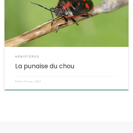
oleracea POSITION SYSTÉMATIQUE : Insectes Hémiptère Hétéroptère
Famille des Pentatomidae ETYMOLOGIE : Eurydema = corps large,
oleracea = des légumes en anglais, on l’appelle « brassica bug »,
la punaise des brassicacées (chou, navet, moutarde etc.)
DESCRIPTION : […]
HÉMIPTÈRES
La punaise du chou
Publié
11 mars 2012
Navigation dans les articles