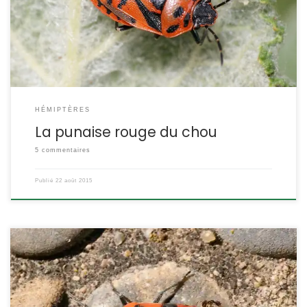
parfois en nombre, comme sa cousine, la punaise du chou. La
punaise décorée Eurydema ornata Linnaeus,1758 et Eurydema
ventralis […]
HÉMIPTÈRES
La punaise rouge du chou
5 commentaires
Publié
22 août 2015
Moins courante que le pyrrhocore ou gendarme, cette punaise
rouge et noir se reconnait avant tout au point blanc qui orne la