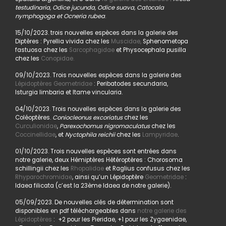
testudinaria, Odice jucunda, Odice suava, Catocala
nymphogoga et Ocneria rubea
.
15/10/2023. trois nouvelles espèces dans la galerie des
Diptères : Pyrellia vivida chez les
Muscidae,
Sphenometopa
fastuosa chez les
Sarcophagidae
et Physocephala pusilla
chez les
Conopidae.
09/10/2023. Trois nouvelles espèces dans la galerie des
Lépidoptères Geometridae
: Peribatodes secundaria,
Isturgia limbaria et Itame vincularia.
04/10/2023. Trois nouvelles espèces dans la galerie des
Coléoptères.
Coniocleonus excoriatus
chez les
Curculionidae
,
Parexochomus nigromaculatus
chez les
Coccinellidae
, et
Nyctophila reichii
chez les
Lampyridae
.
01/10/2023. Trois nouvelles espèces sont entrées dans
notre galerie, deux Hémiptères Hétéroptères : Chorosoma
schillingii chez les
Rhopalidae
et Raglius confusus chez les
Rhyparochromidae
, ainsi qu’un Lépidoptère
Geometridae
:
Idaea filicata (c’est la 23ème Idaea de notre galerie).
05/09/2023. De nouvelles clés de détermination sont
disponibles en pdf téléchargeables dans
notre galerie des
Lépidoptères
: +2 pour les Pieridae, +1 pour les Zygaenidae,