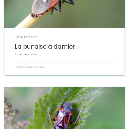
toxique. Spilostethus pandurus Scopoli,1763 La viole rouge
POSITION SYSTÉMATIQUE : Insecte Hémiptère Hétéroptère […]
HÉMIPTÈRES
La punaise à damier
5 commentaires
Publié
8 septembre 2018
Cette petite punaise très commune sur les orties ou la ronce
existe sous deux formes, l’une orangée et l’autre noire. Elle se
nourrit principalement de pucerons et de larves d’insectes.
Deraeocoris ruber Linnaeus,1758 POSITION SYSTÉMATIQUE : Insecte