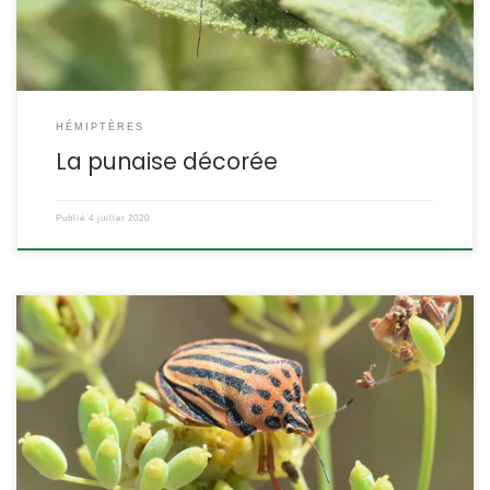
HÉMIPTÈRES
La punaise décorée
Publié
4 juillet 2020
Il ressemble beaucoup au graphosome italien avec lequel il co-
habite parfois. C’est aussi une espèce très inféodée aux ombelles
d’Apiacées et qui signale sa toxicité par une coloration
aposématique. Graphosoma semipunctatum Fabricius,1775 La
scutellaire ponctuée POSITION SYSTÉMATIQUE : Insecte Hémiptère
Hétéroptère Famille des Pentatomidae, sous-famille des
Podopinae ETYMOLOGIE : Graphosoma signifie « corps avec des