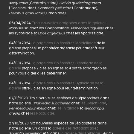
sexguttata
(Cerambycidae),
Calvia quidecimguttata
(Coccinellidae),
Cantharis pellucida
(Cantharidae),
Carabus granulatus
(Carabidae).
06/04/2024.
Trois nouvelles araignées dans la galerie
:
Nomisia sp
. chez les Gnaphosidae,
Alopecosa inquilina
chez
les Lycosidae et
Olios argelasius
chez les Sparassidae.
04/03/2024.
La page des Coléoptères Mordellidae
de la
galerie propose un pdf téléchargeable pour aider à leur
détermination.
04/03/2024.
La page des Coléoptères Histeridae de la
galerie
propose 2 clés en lignes et 4 pdf téléchargeables
pour vous aider à les déterminer.
04/03/2024.
La page des Coléoptères Dytiscidae de la
galerie
offre 3 clés en ligne pour leur détermination.
07/11/2023. Trois nouvelles espèces de Lépidoptères dans
notre galerie :
Platyedra subcinerea
chez
les Gelichiidae
,
Pempelia palumbella
chez
les Pyralidae
et
Xylocampa
areola
chez
les Noctuidae.
27/10/2023. Six nouvelles espèces de Lépidoptères dans
notre galerie. Un dans la
galerie des Notodontidae
:
Spatalia argentina,
et 5 dans
la galerie des Erebidae
:
Arctia