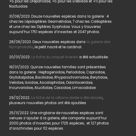
+5 pour les Drepanidae, +5 pour les Erebidae et +11 pour les
Noctuidae.
31/08/2023. Douze nouvelles espèces dans la galerie : 4
chez les Lépidoptères Geometridae, 7 chez les Coléoptères
et une chez les Diptères Syrphidae. Vous y trouverez
aujourd’hui 1751 espèces d’insectes et 2047 photos.
28/06/2023. Deux nouvelles espèces dans
la galerie des
Nymphalidés
, le petit nacré et le cardinal.
20/01/2023.
La fiche du criquet riverain
a été actualisée.
18/01/2023. Quinze nouvelles familles sont présentées
dans la galerie : Heptageniidae, Perlodidae, Capniidae,
Gryllotalpidae, Baciliidae, Rhyparochromidae, Berytidae,
Veliidae, Issidae, Ascalaphidae, Odontoceridae,
Incurvariidae, Alucitidae, Cossidae, Limacodidae.
29/12/2022.
La fiche de la cétoine dorée a été révisée
,
plusieurs nouvelles photos ont été ajoutées
25/11/2022. Une vingtaine de nouvelles espèces sont
venues s’ajouter à la galerie, elle comporte aujourd’hui
2000 photos d’insectes pour 1725 espèces, et 127 photos
d’arachnides pour 112 espèces.