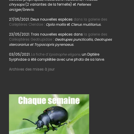
chrysops
(2 variantes de la femelle) et
Pellenes
arciger/brevis.
27/05/2021. Deux nouvelles espèces
dans la galerie des
Coléptères Cleridae
:
Opilo mollis
et
Clerus mutillarius.
23/05/2021. Trois nouvelles espèces dans
la galerie des
Coléoptères Geotrupidae
:
Geotrupes puncticollis, Geotrupes
stercorarius et Trypocopris pyrenaeus.
03/05/2021.
La fiche d’
Epistrophe eligans,
un Diptère
Syrphidae a été complétée avec une photo de sa larve.
Archives des mises à jour