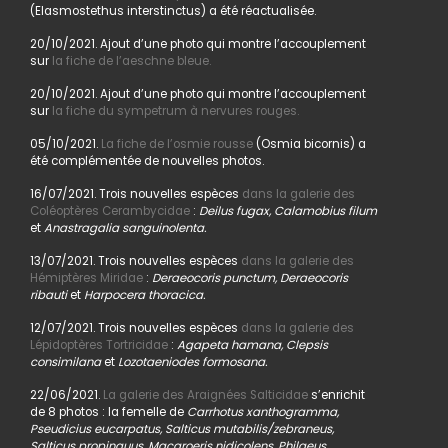
(Elasmostethus interstinctus) a été réactualisée.
20/10/2021. Ajout d’une photo qui montre l’accouplement
sur
la fiche de l’aeschne bleue.
20/10/2021. Ajout d’une photo qui montre l’accouplement
sur
la fiche du sympetrum à nervures rouges.
05/10/2021.
La fiche de l’osmie rousse
(Osmia bicornis) a
été complémentée de nouvelles photos.
16/07/2021. Trois nouvelles espèces
dans la galerie des
Coléoptères Cerambycidae
:
Deilus fugax, Calamobius filum
et
Anastragalia sanguinolenta.
13/07/2021. Trois nouvelles espèces
dans la galerie des
Hémiptères Miridae
:
Deraeocoris punctum, Deraeocoris
ribauti
et
Harpocera thoracica.
12/07/2021. Trois nouvelles espèces
dans la galerie des
Lépidoptères Tortricidae
:
Agapeta hamana, Clepsis
consimilana
et
Lozotaeniodes formosana.
22/06/2021.
La galerie des Araignées Salticidae
s’enrichit
de 8 photos : la femelle de
Carrhotus xanthogramma,
Pseudicius eucarpatus, Salticus mutabilis/zebraneus,
Salticus propinquus, Macaroeris nidicolens, Philaeus