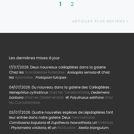
1
2
Ar
ARTICLES PLUS ANCIENS
Les dernières mises à jour
17/07/2026. Deux nouveaux coléoptères dans la galerie.
Chez les
Scarabeidae Rutelidae
:
Anisoplia remota
et chez
les
Apionidae
:
Protapion fulvipes
04/07/2026. Du nouveau dans la galerie des Coléoptères :
Menephilus cylindricus
chez les Tenebrionidae
,
Oedemera
barbara
chez les Oedemeridae
et
Polydrusus setifrons
chez
les Curculionidae.
03/07/2026. Quatre nouvelles espèces de Lépidoptères font
leur entrée dans notre galerie. Deux
Geometridae
:
Comibaena bajularia
et
Eupithecia haworthiata,
un
Erebidae
:
Phytometra viridaria
, et un
Noctuidae
:
Xestia triangulum.