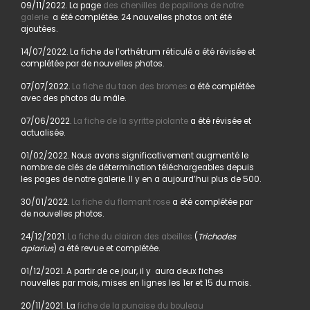
09/11/2022. La page
des chenilles de papillons de notre
galerie
a été complétée. 24 nouvelles photos ont été
ajoutées.
14/07/2022. La fiche de l’orthétrum réticulé a été révisée et
complétée par de nouvelles photos.
07/07/2022.
La fiche du taon des bromes
a été complétée
avec des photos du mâle.
07/06/2022.
La fiche de la syritte piolante
a été révisée et
actualisée.
01/02/2022. Nous avons significativement augmenté le
nombre de clés de détermination téléchargeables depuis
les pages de notre galerie. Il y en a aujourd’hui plus de 500.
30/01/2022.
La fiche du flamant rose
a été complétée par
de nouvelles photos.
24/12/2021.
La fiche du clairon des abeilles
(
Trichodes
apiarius
) a été revue et complétée.
01/12/2021. A partir de ce jour, il y aura deux fiches
nouvelles par mois, mises en lignes les 1er et 15 du mois.
20/11/2021. La
fiche de la punaise du bouleau