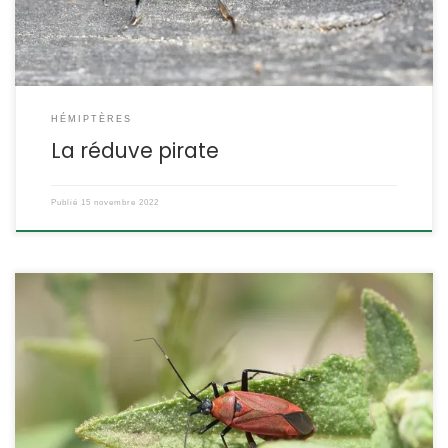
HÉMIPTÈRES
La réduve pirate
Publié
15 novembre 2022
C’est un miridé de coloration variable, le plus souvent rouge et
noire. Il se plait sur les chardons et dans la partie la plus
méridionale de la France. Calocoris nemoralis Fabricius,1787
(syn. : Calocoris hispanicus) La miride variable POSITION
SYSTÉMATIQUE : Insecte, Hémiptère, Hétéroptère, Famille des
Miridae, sous-famille des Mirinae, tribu des Mirini […]