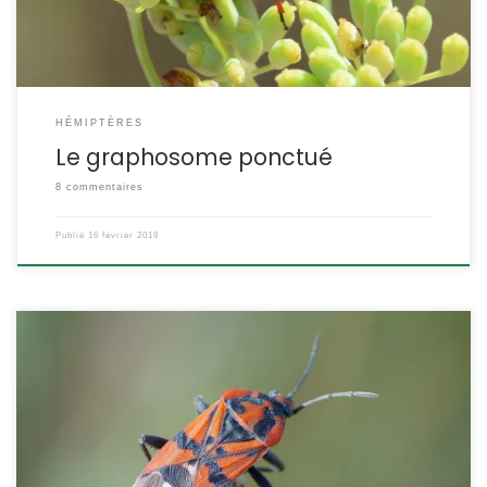
[…]
HÉMIPTÈRES
Le graphosome ponctué
8 commentaires
Publié
16 février 2019
C’est une punaise rouge et noire qui ressemble assez à la
punaise écuyère Lygaeus equestris. Cette espèce
méditerranéenne est très éclectique quant à son alimentation
phytophage, mais c’est sur le dompte-venin (Vincetoxicum
hirundinaria) qu’elle prélève les substances qui la rendent