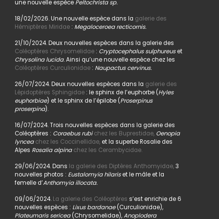
une nouvelle espèce
Peltochrista sp.
18/02/2026. Une nouvelle espèce dans la
galerie des
Hémiptères Miridae
:
Megaloceroea recticornis.
21/10/2024. Deux nouvelles espèces dans la galerie des
Coléoptères Chrysomelidae
:
Cryptocephalus sulphureus
et
Chrysolina lucida
. Ainsi qu’une nouvelle espèce chez les
Coléoptères Curculionidae
:
Naupactus cervinus.
26/07/2024. Deux nouvelles espèces dans la
galerie des
Lépidoptères Sphingidae
: le sphinx de l’euphorbe (
Hyles
euphorbiae
) et le sphinx de l’épilobe (
Proserpinus
proserpina
).
16/07/2024. Trois nouvelles espèces dans la galerie des
Coléoptères :
Coraebus rubi
chez les Buprestidae,
Oenopia
lyncea
chez les Coccinellidae,
et la superbe Rosalie des
Alpes
Rosalia alpina
chez les Cerambycidae.
29/06/2024. Dans
la galerie des Diptères Anthomyidae,
3
nouvelles photos :
Eustalomyia hilaris
et le mâle et la
femelle d’
Anthomyia illocata.
09/06/2024.
La galerie des Coléoptères
s’est enrichie de 6
nouvelles espèces :
Lixus bardanae
(Curculionidae),
Plateumaris sericea
(Chrysomelidae),
Anoplodera