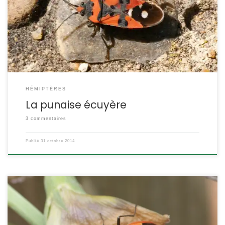
partie membraneuse de ses ailes. Lygaeus equestris POSITION
SYSTÉMATIQUE : Insecte Hémiptère Hétéroptère Famille des
Lygaeidae Pour voir d’autres espèces de Lygaeidae ETYMOLOGIE :
Lygaeus = obscur et equestris = chevalier (référence […]
HÉMIPTÈRES
La punaise écuyère
3 commentaires
Publié
31 octobre 2014
Au premier abord, on peut la confondre avec le gendarme ou