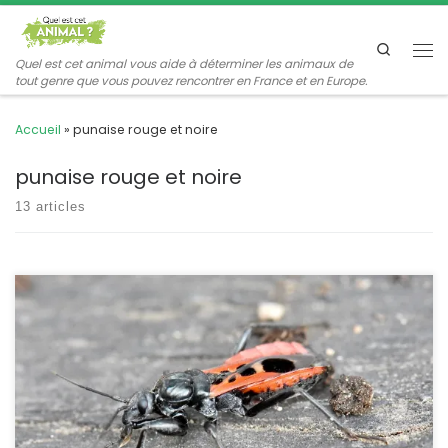
Passer au contenu
Search
Me
Quel est cet animal vous aide à déterminer les animaux de
tout genre que vous pouvez rencontrer en France et en Europe.
Accueil
»
punaise rouge et noire
punaise rouge et noire
13 articles
C’est une jolie punaise rouge et noire qui chasse au sol des
insectes ou des araignées. Mais il vaut mieux ne pas la
manipuler car elle se défend en piquant douloureusement.
Peirates stridulus Fabricius,1787 POSITION SYSTÉMATIQUE : Insecte,
Hémiptère, Hétéroptère Famille des Reduviidae, sous-famille des
Peiratinae. ETYMOLOGIE : Le nom de genre, Peirates, qui […]