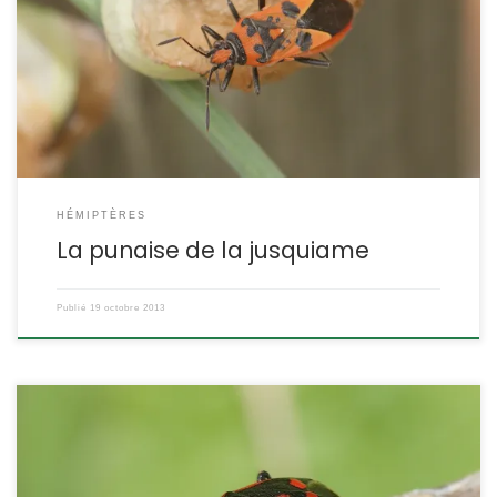
pyrrhocore (voir cette fiche), mais en regardant de plus près,
quelques détails permettent de l’identifier. Corizus hyoscyami
POSITION SYSTÉMATIQUE : Insecte Hémiptère Hétéroptère Famille
des Rhopalidae ETYMOLOGIE : Corizus = punaise et hyoscyami =
de la jusquiame. DESCRIPTION : Taille : de 9 à 12 mm […]
HÉMIPTÈRES
La punaise de la jusquiame
Publié
19 octobre 2013
Une petite punaise très répandue. Elle se plait dans les potagers
mais se nourrit surtout de crucifères sauvages. Eurydema