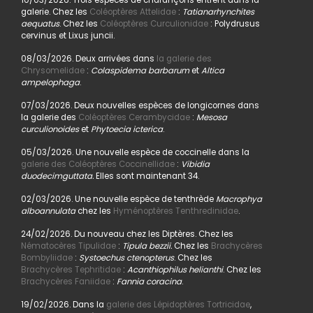
galerie. Chez les
Coléoptères Attelidae
:
Tatianarhynchites
aequatus
. Chez les
Coléoptères Curculionidae
: Polydrusus
cervinus et Lixus juncii.
08/03/2026. Deux arrivées dans
la galerie des
Chrysomelidae
:
Colaspidema barbarum
et
Altica
ampelophaga
.
07/03/2026. Deux nouvelles espèces de longicornes dans
la galerie des
Coléoptères Cerambycidae
:
Mesosa
curculionoides
et
Phytoecia icterica
.
05/03/2026. Une nouvelle espèce de coccinelle dans la
galerie des Coléoptères Coccinellidae
:
Vibidia
duodecimguttata.
Elles sont maintenant 34.
02/03/2026. Une nouvelle espèce de tenthrède
Macrophya
alboannulata
chez les
Hyménoptères Tenthredinidae
.
24/02/2026. Du nouveau chez les Diptères. Chez les
Nématocères Tipulidae
:
Tipula bezzii.
Chez les
Brachycères
Bombyliidae
:
Systoechus ctenopterus
. Chez les
Brachycères Tephritidae
:
Acanthiophilus helianthi
. Chez les
Brachycères Faniidae
:
Fannia coracina
.
19/02/2026. Dans la
galerie des Lépidoptères Tortricidae
,