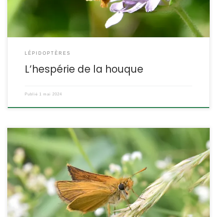
LÉPIDOPTÈRES
L’hespérie de la houque
Publié
1 mai 2024
C’est un petit papillon orange au vol bondissant que l’on
rencontrera partout en France mais dans des sites secs et
chauds. Sa chenille se nourrit de graminées. Thymelicus acteon
Rottenberg,1775. POSITION SYSTÉMATIQUE : Insecte, Lépidoptère,
Rhopalocère Famille des Hesperiidae, sous-famille des
Hesperiinae. ETYMOLOGIE : Le nom de genre Thymelicus est du à
Hübner, c’est […]