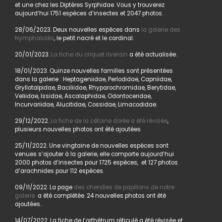
et une chez les Diptères Syrphidae. Vous y trouverez
aujourd’hui 1751 espèces d’insectes et 2047 photos.
28/06/2023. Deux nouvelles espèces dans
la galerie des
Nymphalidés
, le petit nacré et le cardinal.
20/01/2023.
La fiche du criquet riverain
a été actualisée.
18/01/2023. Quinze nouvelles familles sont présentées
dans la galerie : Heptageniidae, Perlodidae, Capniidae,
Gryllotalpidae, Baciliidae, Rhyparochromidae, Berytidae,
Veliidae, Issidae, Ascalaphidae, Odontoceridae,
Incurvariidae, Alucitidae, Cossidae, Limacodidae.
29/12/2022.
La fiche de la cétoine dorée a été révisée
,
plusieurs nouvelles photos ont été ajoutées
25/11/2022. Une vingtaine de nouvelles espèces sont
venues s’ajouter à la galerie, elle comporte aujourd’hui
2000 photos d’insectes pour 1725 espèces, et 127 photos
d’arachnides pour 112 espèces.
09/11/2022. La page
des chenilles de papillons de notre
galerie
a été complétée. 24 nouvelles photos ont été
ajoutées.
14/07/2022. La fiche de l’orthétrum réticulé a été révisée et