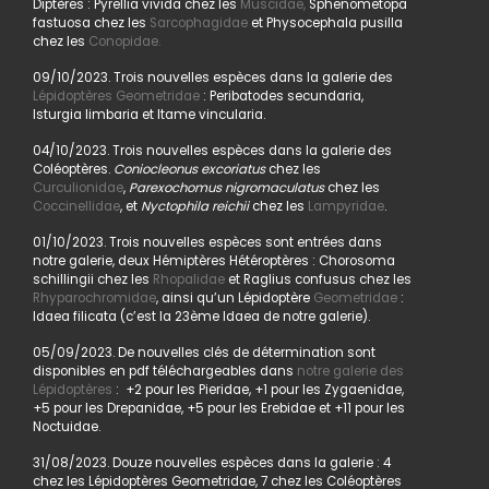
Diptères : Pyrellia vivida chez les
Muscidae,
Sphenometopa
fastuosa chez les
Sarcophagidae
et Physocephala pusilla
chez les
Conopidae.
09/10/2023. Trois nouvelles espèces dans la galerie des
Lépidoptères Geometridae
: Peribatodes secundaria,
Isturgia limbaria et Itame vincularia.
04/10/2023. Trois nouvelles espèces dans la galerie des
Coléoptères.
Coniocleonus excoriatus
chez les
Curculionidae
,
Parexochomus nigromaculatus
chez les
Coccinellidae
, et
Nyctophila reichii
chez les
Lampyridae
.
01/10/2023. Trois nouvelles espèces sont entrées dans
notre galerie, deux Hémiptères Hétéroptères : Chorosoma
schillingii chez les
Rhopalidae
et Raglius confusus chez les
Rhyparochromidae
, ainsi qu’un Lépidoptère
Geometridae
:
Idaea filicata (c’est la 23ème Idaea de notre galerie).
05/09/2023. De nouvelles clés de détermination sont
disponibles en pdf téléchargeables dans
notre galerie des
Lépidoptères
: +2 pour les Pieridae, +1 pour les Zygaenidae,
+5 pour les Drepanidae, +5 pour les Erebidae et +11 pour les
Noctuidae.
31/08/2023. Douze nouvelles espèces dans la galerie : 4
chez les Lépidoptères Geometridae, 7 chez les Coléoptères