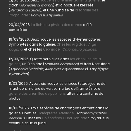
21/05/2026. Deux
nouvelles chenilles dans la galerie
: le
citron (
Gonepteryx rhamni
) et la noctuelle blessée
(
Peridroma saucia
), et une punaise de
la famille des
Rhopalidae :
Liorhyssus hyalinus.
20/04/2026.
La fiche du phylan des dunes
a été
complétée.
19/03/2026. Deux nouvelles espèces d’Hyménoptères
Symphytes dans la galerie.
Chez les Argidae :
Arge
pagana
,
et chez les
Cephidae :
Calameuta pallipes.
12/03/2026. Quatre nouvelles dans
les chenilles de la
galerie,
un Erebidae (
Manulea complana
) et trois Noctuidae
(
Agrochola lychnidis, Allophyes oxyacanthae
et
Amphipyra
pyramidea
).
11/03/2026. Avec trois nouvelles entrées (stade jeune de
machaon, marbré de vert et marbré de Kramer) notre
galerie des chenilles de papillons
atteint la centaine de
photos.
10/03/2026. Trois espèces de charançons entrent dans la
galerie. Chez les
Coléoptères Attelidae
:
Tatianarhynchites
aequatus
. Chez les
Coléoptères Curculionidae
: Polydrusus
cervinus et Lixus juncii.