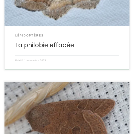
LÉPIDOPTÈRES
La philobie effacée
Publié
1 novembre 2025
L’orthosie du cerisier est une des noctuelles les plus communes
partout en France. Le régime particulièrement polyphage de ses
chenilles en est en grande partie la cause. Elle peut venir en
nombre sur un piège UV et vient apprécie aussi les solutions
sucrées. Orthosia cerasi Fabricius,1775 POSITION SYSTÉMATIQUE :
Insecte, Lépidoptère, Hétérocère, Famille […]