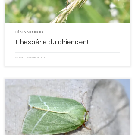
LÉPIDOPTÈRES
L’hespérie du chiendent
Publié
1 décembre 2022
Un papillon vert avec des lignes blanches en chevron, la halias
du hêtre est facile à identifier. Attention malgré tout à ne pas le
confondre avec la halias du chêne (Bena bicolorana) . Cette fiche
devrait vous éviter toute confusion. Pseudoips prasinana
Linnaeus,1758. ( = Pseudoips fagana) (= Pseudoips prasinanus).
POSITION SYSTÉMATIQUE : […]