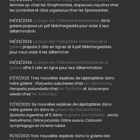
Nomisia sp
. chez les Gnaphosidae,
Alopecosa inquilina
chez
les Lycosidae et
Olios argelasius
chez les Sparassidae.
04/03/2024.
La page des Coléoptères Mordellidae
de la
galerie propose un pdf téléchargeable pour aider à leur
détermination.
04/03/2024.
La page des Coléoptères Histeridae de la
galerie
propose 2 clés en lignes et 4 pdf téléchargeables
pour vous aider à les déterminer.
04/03/2024.
La page des Coléoptères Dytiscidae de la
galerie
offre 3 clés en ligne pour leur détermination.
07/11/2023. Trois nouvelles espèces de Lépidoptères dans
notre galerie :
Platyedra subcinerea
chez
les Gelichiidae
,
Pempelia palumbella
chez
les Pyralidae
et
Xylocampa
areola
chez
les Noctuidae.
27/10/2023. Six nouvelles espèces de Lépidoptères dans
notre galerie. Un dans la
galerie des Notodontidae
:
Spatalia argentina,
et 5 dans
la galerie des Erebidae
:
Arctia
testudinaria, Odice jucunda, Odice suava, Catocala
nymphogoga et Ocneria rubea
.
15/10/2023. trois nouvelles espèces dans la galerie des