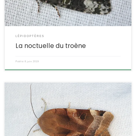
LÉPIDOPTÈRES
La noctuelle du troène
Publié
8 juin 2019
C’est une grande noctuelle difficile à repérer dans la journée,
mais elle est attirée par la lumière et tous les exemplaires
photographiés ici sont venus au piège lumineux utilisant une
lampe UV. Noctua fimbriata Schreber,1759 La noctuelle frangée
POSITION SYSTÉMATIQUE : Insecte Lépidoptère Hétérocère Famille
des Noctuidae (noctuelles) ; sous-famille des Noctuinae.