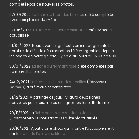
complétée par de nouvelles photos.
07/07/2022.
La fiche du taon des bromes
a été complétée
avec des photos du mâle.
07/06/2022.
La fiche de la syritte piolante
a été révisée et
actualisée.
01/02/2022. Nous avons significativement augmenté le
nombre de clés de détermination téléchargeables depuis
les pages de notre galerie. Il y en a aujourd’hui plus de 500.
30/01/2022.
La fiche du flamant rose
a été complétée par
de nouvelles photos.
24/12/2021.
La fiche du clairon des abeilles
(
Trichodes
apiarius
) a été revue et complétée.
01/12/2021. A partir de ce jour, il y aura deux fiches
nouvelles par mois, mises en lignes les 1er et 15 du mois.
20/11/2021. La
fiche de la punaise du bouleau
(Elasmostethus interstinctus) a été réactualisée.
20/10/2021. Ajout d’une photo qui montre l’accouplement
sur
la fiche de l’aeschne bleue.