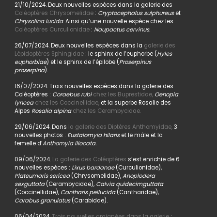
21/10/2024. Deux nouvelles espèces dans la galerie des
Coléoptères Chrysomelidae
:
Cryptocephalus sulphureus
et
Chrysolina lucida
. Ainsi qu’une nouvelle espèce chez les
Coléoptères Curculionidae
:
Naupactus cervinus.
26/07/2024. Deux nouvelles espèces dans la
galerie des
Lépidoptères Sphingidae
: le sphinx de l’euphorbe (
Hyles
euphorbiae
) et le sphinx de l’épilobe (
Proserpinus
proserpina
).
16/07/2024. Trois nouvelles espèces dans la galerie des
Coléoptères :
Coraebus rubi
chez les Buprestidae,
Oenopia
lyncea
chez les Coccinellidae,
et la superbe Rosalie des
Alpes
Rosalia alpina
chez les Cerambycidae.
29/06/2024. Dans
la galerie des Diptères Anthomyidae,
3
nouvelles photos :
Eustalomyia hilaris
et le mâle et la
femelle d’
Anthomyia illocata.
09/06/2024.
La galerie des Coléoptères
s’est enrichie de 6
nouvelles espèces :
Lixus bardanae
(Curculionidae),
Plateumaris sericea
(Chrysomelidae),
Anoplodera
sexguttata
(Cerambycidae),
Calvia quidecimguttata
(Coccinellidae),
Cantharis pellucida
(Cantharidae),
Carabus granulatus
(Carabidae).
06/04/2024.
Trois nouvelles araignées dans la galerie
: