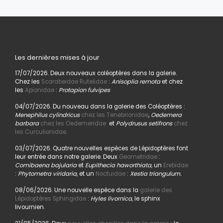
Les dernières mises à jour
17/07/2026. Deux nouveaux coléoptères dans la galerie.
Chez les
Scarabeidae Rutelidae
:
Anisoplia remota
et chez
les
Apionidae
:
Protapion fulvipes
04/07/2026. Du nouveau dans la galerie des Coléoptères :
Menephilus cylindricus
chez les Tenebrionidae
,
Oedemera
barbara
chez les Oedemeridae
et
Polydrusus setifrons
chez
les Curculionidae.
03/07/2026. Quatre nouvelles espèces de Lépidoptères font
leur entrée dans notre galerie. Deux
Geometridae
:
Comibaena bajularia
et
Eupithecia haworthiata,
un
Erebidae
:
Phytometra viridaria
, et un
Noctuidae
:
Xestia triangulum.
08/06/2026. Une nouvelle espèce dans la
galerie des
Lépidoptères Sphingidae
:
Hyles livornica,
le sphinx
livournien.