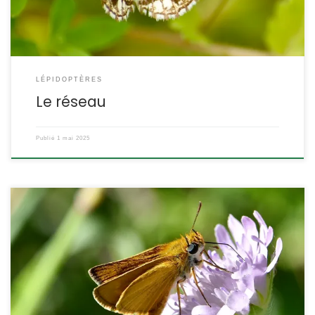
des Ennominae, Tribu des […]
LÉPIDOPTÈRES
Le réseau
Publié
1 mai 2025
L’hespérie de la houque C’est un petit papillon orange et brun au
vol rapide et sautillant que l’on voit dans les prairies, les friches,
les talus où il trouve les poacées (graminées) dont se nourriront
ses chenilles. La bande noire Thymelicus sylvestris Poda,1761.
POSITION SYSTÉMATIQUE : Insecte, Lépidoptère, Rhopalocère,
Famille des Hesperidae, sous-famille […]