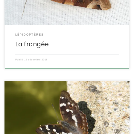
ETYMOLOGIE : Noctua […]
LÉPIDOPTÈRES
La frangée
Publié
15 décembre 2018
Ce superbe papillon a la particularité de pouvoir changer de
couleur en fonction de la lumière et de l’orientation, en effet, une
coloration bleue due à la polarisation de la lumière vient se
surimposer aux pigmentations des ailes. Apatura ilia Denis &
Schiffermuller,1775 POSITION SYSTÉMATIQUE : Insecte Lépidoptère
Rhopalocère Famille des Nymphalidae ETYMOLOGIE : […]