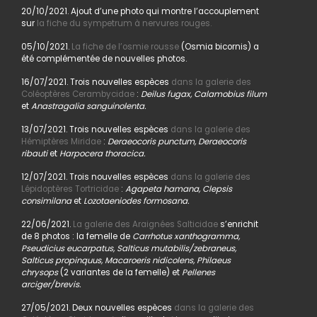
20/10/2021. Ajout d’une photo qui montre l’accouplement
sur
la fiche du sympetrum à nervures rouges.
05/10/2021.
La fiche de l’osmie rousse
(Osmia bicornis) a
été complémentée de nouvelles photos.
16/07/2021. Trois nouvelles espèces
dans la galerie des
Coléoptères Cerambycidae
:
Deilus fugax, Calamobius filum
et
Anastragalia sanguinolenta.
13/07/2021. Trois nouvelles espèces
dans la galerie des
Hémiptères Miridae
:
Deraeocoris punctum, Deraeocoris
ribauti
et
Harpocera thoracica.
12/07/2021. Trois nouvelles espèces
dans la galerie des
Lépidoptères Tortricidae
:
Agapeta hamana, Clepsis
consimilana
et
Lozotaeniodes formosana.
22/06/2021.
La galerie des Araignées Salticidae
s’enrichit
de 8 photos : la femelle de
Carrhotus xanthogramma,
Pseudicius eucarpatus, Salticus mutabilis/zebraneus,
Salticus propinquus, Macaroeris nidicolens, Philaeus
chrysops
(2 variantes de la femelle) et
Pellenes
arciger/brevis.
27/05/2021. Deux nouvelles espèces
dans la galerie des