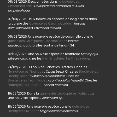
08/03/2026. Deux arrivées dans
la galerie des
Chrysomelidae
:
Colaspidema barbarum
et
Altica
ampelophaga
.
07/03/2026. Deux nouvelles espèces de longicornes dans
la galerie des
Coléoptères Cerambycidae
:
Mesosa
curculionoides
et
Phytoecia icterica
.
05/03/2026. Une nouvelle espèce de coccinelle dans la
galerie des Coléoptères Coccinellidae
:
Vibidia
duodecimguttata.
Elles sont maintenant 34.
02/03/2026. Une nouvelle espèce de tenthrède
Macrophya
alboannulata
chez les
Hyménoptères Tenthredinidae
.
24/02/2026. Du nouveau chez les Diptères. Chez les
Nématocères Tipulidae
:
Tipula bezzii.
Chez les
Brachycères
Bombyliidae
:
Systoechus ctenopterus
. Chez les
Brachycères Tephritidae
:
Acanthiophilus helianthi
. Chez les
Brachycères Faniidae
:
Fannia coracina
.
19/02/2026. Dans la
galerie des Lépidoptères Tortricidae
,
une nouvelle espèce
Peltochrista sp.
18/02/2026. Une nouvelle espèce dans la
galerie des
Hémiptères Miridae
:
Megaloceroea recticornis.