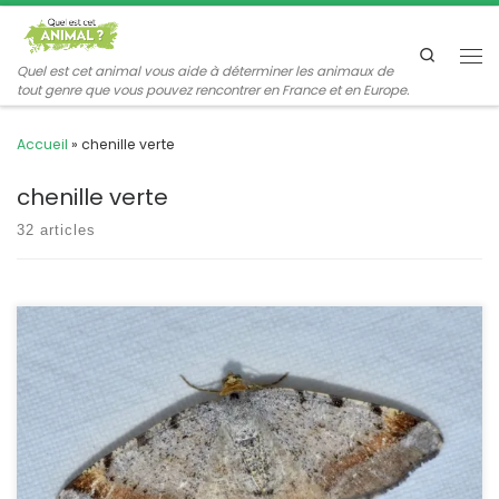
Passer au contenu
Search
Me
Quel est cet animal vous aide à déterminer les animaux de
tout genre que vous pouvez rencontrer en France et en Europe.
Accueil
»
chenille verte
chenille verte
32 articles
C’est un Geometridae présent et commun partout en France,
mais sa présence est inféodée aux conifères, en milieu forestier
ou urbain. Attiré par la lumière, il vient parfois en nombre sur les
pièges à lampe UV. Macaria liturata Clerck,1759 (syn. : Semiothisa
liturata) POSITION SYSTÉMATIQUE : Insecte, Lépidoptère, Hétérocère,
Famille des Geometridae, sous-famille des […]