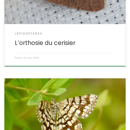
LÉPIDOPTÈRES
L’orthosie du cerisier
Publié
15 août 2025
C’est un papillon commun dont les motifs grillagés sont
caractéristiques. Il s’agit d’un Hétérocère qui vole le jour et qui se
pose souvent avec les ailes verticales collées comme les
papillons Rhopalocères. Chiasma clathrata Linnaeus,1758. Le
géomètre à barreaux POSITION SYSTÉMATIQUE : Insecte,
Lépidoptère, Hétérocère Famille des Geometridae, sous-famille