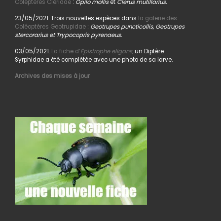
Coléptères Cleridae
:
Opilo mollis
et
Clerus mutillarius.
23/05/2021. Trois nouvelles espèces dans
la galerie des
Coléoptères Geotrupidae
:
Geotrupes puncticollis, Geotrupes
stercorarius et Trypocopris pyrenaeus.
03/05/2021.
La fiche d’
Epistrophe eligans,
un Diptère
Syrphidae a été complétée avec une photo de sa larve.
Archives des mises à jour