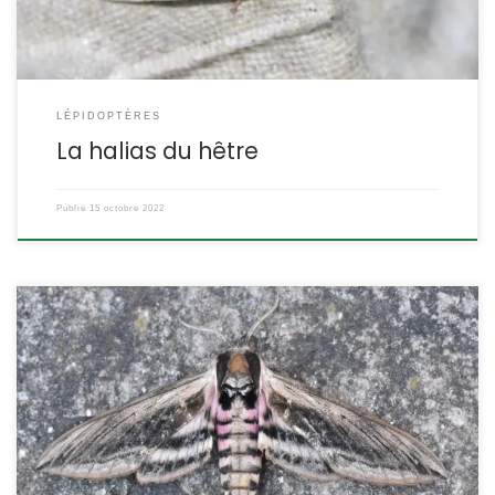
LÉPIDOPTÈRES
La halias du hêtre
Publié
15 octobre 2022
Les sphingidés sont parmi les plus spectaculaires des papillons
nocturnes. Le sphinx du troène en est une belle illustration avec
ses tonalités grises, brunes et rosées. Sa chenille également est
particulièrement remarquable. Sphinx ligustri Linnaeus,1758
POSITION SYSTÉMATIQUE : Insecte, Hétérocère, Famille des
Sphingidae ETYMOLOGIE : Le nom de genre, Sphinx, et celui de la
[…]