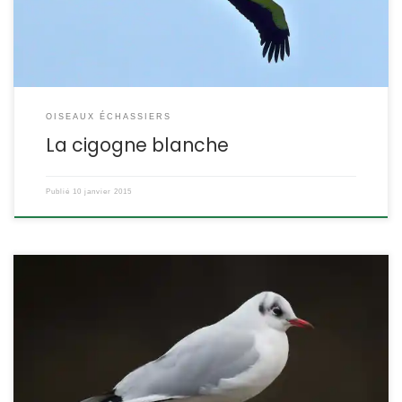
Oiseau Famille des Ciconiidae ETYMOLOGIE : Ciconia […]
OISEAUX ÉCHASSIERS
La cigogne blanche
Publié
10 janvier 2015
Mouette, goéland ? Comment les reconnaître ? La mouette rieuse
est l’une des espèces les plus courantes, aussi bien dans les
terres qu’en bord de mer. Mais attention, elle mue deux fois par
an et change d’aspect ! Larus ridibundus POSITION
SYSTÉMATIQUE : Vertébré Oiseau Palmipède Famille des Laridae