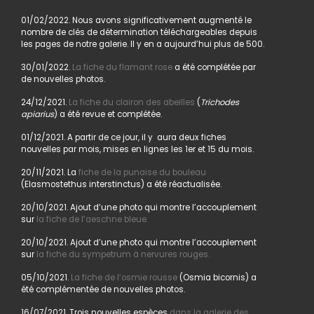
01/02/2022. Nous avons significativement augmenté le
nombre de clés de détermination téléchargeables depuis
les pages de notre galerie. Il y en a aujourd’hui plus de 500.
30/01/2022.
La fiche du flamant rose
a été complétée par
de nouvelles photos.
24/12/2021.
La fiche du clairon des abeilles
(
Trichodes
apiarius
) a été revue et complétée.
01/12/2021. A partir de ce jour, il y aura deux fiches
nouvelles par mois, mises en lignes les 1er et 15 du mois.
20/11/2021. La
fiche de la punaise du bouleau
(Elasmostethus interstinctus) a été réactualisée.
20/10/2021. Ajout d’une photo qui montre l’accouplement
sur
la fiche de l’aeschne bleue.
20/10/2021. Ajout d’une photo qui montre l’accouplement
sur
la fiche du sympetrum à nervures rouges.
05/10/2021.
La fiche de l’osmie rousse
(Osmia bicornis) a
été complémentée de nouvelles photos.
16/07/2021. Trois nouvelles espèces
dans la galerie des