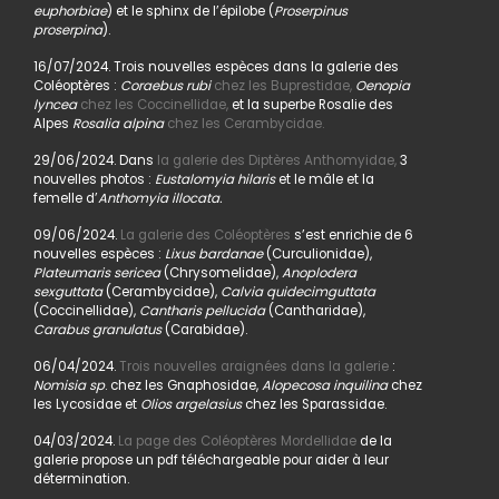
euphorbiae
) et le sphinx de l’épilobe (
Proserpinus
proserpina
).
16/07/2024. Trois nouvelles espèces dans la galerie des
Coléoptères :
Coraebus rubi
chez les Buprestidae,
Oenopia
lyncea
chez les Coccinellidae,
et la superbe Rosalie des
Alpes
Rosalia alpina
chez les Cerambycidae.
29/06/2024. Dans
la galerie des Diptères Anthomyidae,
3
nouvelles photos :
Eustalomyia hilaris
et le mâle et la
femelle d’
Anthomyia illocata.
09/06/2024.
La galerie des Coléoptères
s’est enrichie de 6
nouvelles espèces :
Lixus bardanae
(Curculionidae),
Plateumaris sericea
(Chrysomelidae),
Anoplodera
sexguttata
(Cerambycidae),
Calvia quidecimguttata
(Coccinellidae),
Cantharis pellucida
(Cantharidae),
Carabus granulatus
(Carabidae).
06/04/2024.
Trois nouvelles araignées dans la galerie
:
Nomisia sp
. chez les Gnaphosidae,
Alopecosa inquilina
chez
les Lycosidae et
Olios argelasius
chez les Sparassidae.
04/03/2024.
La page des Coléoptères Mordellidae
de la
galerie propose un pdf téléchargeable pour aider à leur
détermination.