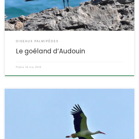
ce qui en fait l’une des plus rares espèces de goélands. Larus […]
OISEAUX PALMIPÈDES
Le goéland d’Audouin
Publié
18 mai 2019
C’est un oiseau emblématique que tout le monde connaît dès
l’enfance. Peu farouche, il est facile à observer dans les zones où
il niche. L’installation de plates-formes sur des sites potentiels de
nidification à permis l’augmentation du nombre de couples
nicheurs. Ciconia ciconia POSITION SYSTÉMATIQUE : Vertébré,