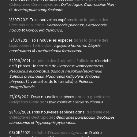
Coléoptères Cerambycidae
:
Deilus fugax, Calamobius filum
et
Anastragalia sanguinolenta.
13/07/2021. Trois nouvelles espèces
dans la galerie des
Hémiptères Miridae
:
Deraeocoris punctum, Deraeocoris
ribauti
et
Harpocera thoracica.
12/07/2021. Trois nouvelles espèces
dans la galerie des
Lépidoptères Tortricidae
:
Agapeta hamana, Clepsis
consimilana
et
Lozotaeniodes formosana.
22/06/2021.
La galerie des Araignées Salticidae
s’enrichit
de 8 photos : la femelle de
Carrhotus xanthogramma,
Pseudicius eucarpatus, Salticus mutabilis/zebraneus,
Salticus propinquus, Macaroeris nidicolens, Philaeus
chrysops
(2 variantes de la femelle) et
Pellenes
arciger/brevis.
27/05/2021. Deux nouvelles espèces
dans la galerie des
Coléptères Cleridae
:
Opilo mollis
et
Clerus mutillarius.
23/05/2021. Trois nouvelles espèces dans
la galerie des
Coléoptères Geotrupidae
:
Geotrupes puncticollis, Geotrupes
stercorarius et Trypocopris pyrenaeus.
03/05/2021.
La fiche d’
Epistrophe eligans,
un Diptère