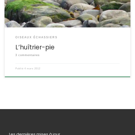
ETYMOLOGIE : Haematopus = à pattes rouges […]
OISEAUX ÉCHASSIERS
L’huîtrier-pie
3 commentaires
Publié
4 mars 2012
Les dernières mises à jour