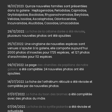
18/01/2023. Quinze nouvelles familles sont présentées
dans la galerie : Heptageniidae, Perlodidae, Capniidae,
Gryllotalpidae, Baciliidae, Rhyparochromidae, Berytidae,
Veliidae, Issidae, Ascalaphidae, Odontoceridae,
Incurvariidae, Alucitidae, Cossidae, Limacodidae.
29/12/2022.
La fiche de la cétoine dorée a été révisée
,
plusieurs nouvelles photos ont été ajoutées
25/11/2022. Une vingtaine de nouvelles espèces sont
venues s’ajouter à la galerie, elle comporte aujourd’hui
2000 photos d’insectes pour 1725 espèces, et 127 photos
d’arachnides pour 112 espèces.
09/11/2022. La page
des chenilles de papillons de notre
galerie
a été complétée. 24 nouvelles photos ont été
ajoutées.
14/07/2022. La fiche de l’orthétrum réticulé a été révisée et
complétée par de nouvelles photos.
07/07/2022.
La fiche du taon des bromes
a été complétée
avec des photos du mâle.
07/06/2022.
La fiche de la syritte piolante
a été révisée et
actualisée.