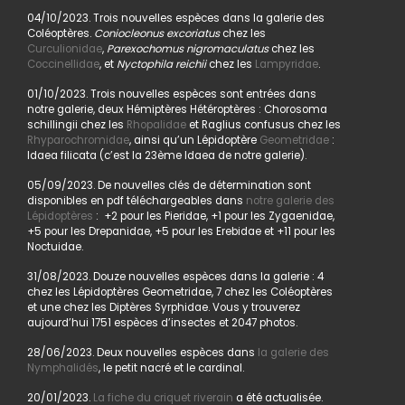
04/10/2023. Trois nouvelles espèces dans la galerie des
Coléoptères.
Coniocleonus excoriatus
chez les
Curculionidae
,
Parexochomus nigromaculatus
chez les
Coccinellidae
, et
Nyctophila reichii
chez les
Lampyridae
.
01/10/2023. Trois nouvelles espèces sont entrées dans
notre galerie, deux Hémiptères Hétéroptères : Chorosoma
schillingii chez les
Rhopalidae
et Raglius confusus chez les
Rhyparochromidae
, ainsi qu’un Lépidoptère
Geometridae
:
Idaea filicata (c’est la 23ème Idaea de notre galerie).
05/09/2023. De nouvelles clés de détermination sont
disponibles en pdf téléchargeables dans
notre galerie des
Lépidoptères
: +2 pour les Pieridae, +1 pour les Zygaenidae,
+5 pour les Drepanidae, +5 pour les Erebidae et +11 pour les
Noctuidae.
31/08/2023. Douze nouvelles espèces dans la galerie : 4
chez les Lépidoptères Geometridae, 7 chez les Coléoptères
et une chez les Diptères Syrphidae. Vous y trouverez
aujourd’hui 1751 espèces d’insectes et 2047 photos.
28/06/2023. Deux nouvelles espèces dans
la galerie des
Nymphalidés
, le petit nacré et le cardinal.
20/01/2023.
La fiche du criquet riverain
a été actualisée.