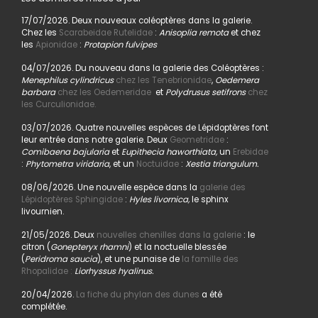
17/07/2026. Deux nouveaux coléoptères dans la galerie.
Chez les
Scarabeidae Rutelidae
:
Anisoplia remota
et chez
les
Apionidae
:
Protapion fulvipes
04/07/2026. Du nouveau dans la galerie des Coléoptères :
Menephilus cylindricus
chez les Tenebrionidae
,
Oedemera
barbara
chez les Oedemeridae
et
Polydrusus setifrons
chez
les Curculionidae.
03/07/2026. Quatre nouvelles espèces de Lépidoptères font
leur entrée dans notre galerie. Deux
Geometridae
:
Comibaena bajularia
et
Eupithecia haworthiata,
un
Erebidae
:
Phytometra viridaria
, et un
Noctuidae
:
Xestia triangulum.
08/06/2026. Une nouvelle espèce dans la
galerie des
Lépidoptères Sphingidae
:
Hyles livornica,
le sphinx
livournien.
21/05/2026. Deux
nouvelles chenilles dans la galerie
: le
citron (
Gonepteryx rhamni
) et la noctuelle blessée
(
Peridroma saucia
), et une punaise de
la famille des
Rhopalidae :
Liorhyssus hyalinus.
20/04/2026.
La fiche du phylan des dunes
a été
complétée.