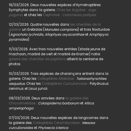
19/03/2026. Deux nouvelles espèces d’Hyménoptères
Symphytes dans la galerie.
Chez les Argidae :
Arge
pagana
,
et chez les
Cephidae :
Calameuta pallipes.
12/03/2026. Quatre nouvelles dans
les chenilles de la
galerie,
un Erebidae (
Manulea complana
) et trois Noctuidae
(
Agrochola lychnidis, Allophyes oxyacanthae
et
Amphipyra
pyramidea
).
11/03/2026. Avec trois nouvelles entrées (stade jeune de
machaon, marbré de vert et marbré de Kramer) notre
galerie des chenilles de papillons
atteint la centaine de
photos.
10/03/2026. Trois espèces de charançons entrent dans la
galerie. Chez les
Coléoptères Attelidae
:
Tatianarhynchites
aequatus
. Chez les
Coléoptères Curculionidae
: Polydrusus
cervinus et Lixus juncii.
08/03/2026. Deux arrivées dans
la galerie des
Chrysomelidae
:
Colaspidema barbarum
et
Altica
ampelophaga
.
07/03/2026. Deux nouvelles espèces de longicornes dans
la galerie des
Coléoptères Cerambycidae
:
Mesosa
curculionoides
et
Phytoecia icterica
.