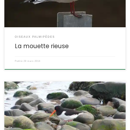
ETYMOLOGIE : Larus = mouette et ridibundus = […]
OISEAUX PALMIPÈDES
La mouette rieuse
Publié
28 mars 2014
C’est certainement le limicole le plus facilement reconnaissable
de France d’autant qu’il n’est pas discret. Avec son bec massif
orange et son plumage noir et blanc, la pie de mer est un habitué
des littoraux de France. Haematopus ostralegus POSITION
SYSTÉMATIQUE : Vertébré Oiseau Famille des Charadriiformes