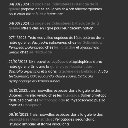
04/03/2024.
La page des Coléoptères Histeridae de la
galerie
propose 2 clés en lignes et 4 pdf téléchargeables
pour vous aider à les déterminer.
04/03/2024.
La page des Coléoptères Dytiscidae de la
galerie
offre 3 clés en ligne pour leur détermination.
07/11/2023. Trois nouvelles espèces de Lépidoptères dans
notre galerie :
Platyedra subcinerea
chez
les Gelichiidae
,
Pempelia palumbella
chez
les Pyralidae
et
Xylocampa
areola
chez
les Noctuidae.
27/10/2023. Six nouvelles espèces de Lépidoptères dans
notre galerie. Un dans la
galerie des Notodontidae
:
Spatalia argentina,
et 5 dans
la galerie des Erebidae
:
Arctia
testudinaria, Odice jucunda, Odice suava, Catocala
nymphogoga et Ocneria rubea
.
15/10/2023. trois nouvelles espèces dans la galerie des
Diptères : Pyrellia vivida chez les
Muscidae,
Sphenometopa
fastuosa chez les
Sarcophagidae
et Physocephala pusilla
chez les
Conopidae.
09/10/2023. Trois nouvelles espèces dans la galerie des
Lépidoptères Geometridae
: Peribatodes secundaria,
Isturgia limbaria et Itame vincularia.