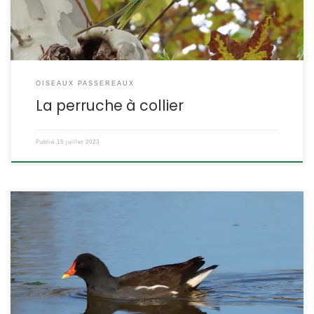
OISEAUX PASSEREAUX
La perruche à collier
Publié
15 juillet 2023
Avec la foulque macroule, elle est l’un des habitants les plus
fréquents de nos étendues d’eau. Une simple mare d’une dizaine
de mètres carrés suffit à un couple pour s’installer. Et bien que
craintive, elle s’installera volontiers dans le bassin du jardin
public pourvu qu’il soit entouré de végétation dense. Gallinula
chloropus […]