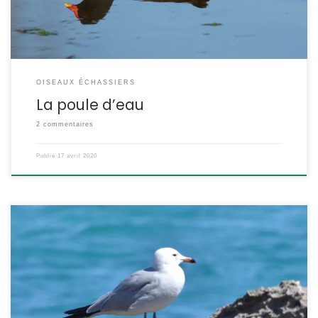
OISEAUX ÉCHASSIERS
La poule d’eau
2 commentaires
Publié
17 avril 2020
Le goéland d’Audouin C’est un très beau goéland aux lignes
élancées, considéré parmi les espèces nicheuses les plus rares
de France, on n’en compte que 30 à 90 couples, exclusivement
en Corse. La population mondiale est inférieure à 10000 couples,