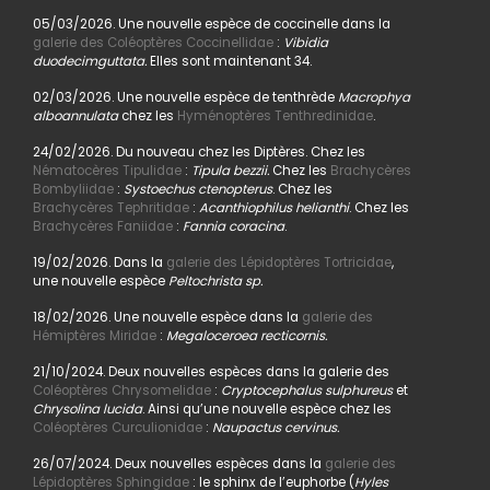
05/03/2026. Une nouvelle espèce de coccinelle dans la
galerie des Coléoptères Coccinellidae
:
Vibidia
duodecimguttata.
Elles sont maintenant 34.
02/03/2026. Une nouvelle espèce de tenthrède
Macrophya
alboannulata
chez les
Hyménoptères Tenthredinidae
.
24/02/2026. Du nouveau chez les Diptères. Chez les
Nématocères Tipulidae
:
Tipula bezzii.
Chez les
Brachycères
Bombyliidae
:
Systoechus ctenopterus
. Chez les
Brachycères Tephritidae
:
Acanthiophilus helianthi
. Chez les
Brachycères Faniidae
:
Fannia coracina
.
19/02/2026. Dans la
galerie des Lépidoptères Tortricidae
,
une nouvelle espèce
Peltochrista sp.
18/02/2026. Une nouvelle espèce dans la
galerie des
Hémiptères Miridae
:
Megaloceroea recticornis.
21/10/2024. Deux nouvelles espèces dans la galerie des
Coléoptères Chrysomelidae
:
Cryptocephalus sulphureus
et
Chrysolina lucida
. Ainsi qu’une nouvelle espèce chez les
Coléoptères Curculionidae
:
Naupactus cervinus.
26/07/2024. Deux nouvelles espèces dans la
galerie des
Lépidoptères Sphingidae
: le sphinx de l’euphorbe (
Hyles