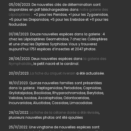
05/09/2023. De nouvelles clés de détermination sont
disponibles en pdf téléchargeables dans
notre galerie des
Lépidoptères
: +2 pour les Pieridae, +1 pour les Zygaenidae,
+5 pour les Drepanidae, +5 pour les Erebidae et +11 pour les
Noctuidae.
31/08/2023. Douze nouvelles espèces dans la galerie : 4
chez les Lépidoptères Geometridae, 7 chez les Coléoptères
et une chez les Diptères Syrphidae. Vous y trouverez
aujourd’hui 1751 espèces d’insectes et 2047 photos.
28/06/2023. Deux nouvelles espèces dans
la galerie des
Nymphalidés
, le petit nacré et le cardinal.
20/01/2023.
La fiche du criquet riverain
a été actualisée.
18/01/2023. Quinze nouvelles familles sont présentées
dans la galerie : Heptageniidae, Perlodidae, Capniidae,
Gryllotalpidae, Baciliidae, Rhyparochromidae, Berytidae,
Veliidae, Issidae, Ascalaphidae, Odontoceridae,
Incurvariidae, Alucitidae, Cossidae, Limacodidae.
29/12/2022.
La fiche de la cétoine dorée a été révisée
,
plusieurs nouvelles photos ont été ajoutées
25/11/2022. Une vingtaine de nouvelles espèces sont