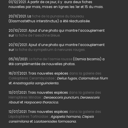
01/12/2021. A partir de ce jour, il y aura deux fiches
nouvelles par mois, mises en lignes les 1er et 15 du mois.
20/11/2021. La
fiche de la punaise du bouleau
(Elasmostethus interstinctus) a été réactualisée.
20/10/2021. Ajout d’une photo qui montre l’accouplement
sur
la fiche de l’aeschne bleue.
20/10/2021. Ajout d’une photo qui montre l’accouplement
sur
la fiche du sympetrum à nervures rouges.
05/10/2021.
La fiche de l’osmie rousse
(Osmia bicornis) a
été complémentée de nouvelles photos.
16/07/2021. Trois nouvelles espèces
dans la galerie des
Coléoptères Cerambycidae
:
Deilus fugax, Calamobius filum
et
Anastragalia sanguinolenta.
13/07/2021. Trois nouvelles espèces
dans la galerie des
Hémiptères Miridae
:
Deraeocoris punctum, Deraeocoris
ribauti
et
Harpocera thoracica.
12/07/2021. Trois nouvelles espèces
dans la galerie des
Lépidoptères Tortricidae
:
Agapeta hamana, Clepsis
consimilana
et
Lozotaeniodes formosana.