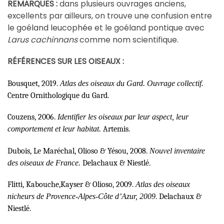
REMARQUES :
dans plusieurs ouvrages anciens,
excellents par ailleurs, on trouve une confusion entre
éland leucophée et le goéland pontique avec
le go
Larus cachinnans
comme nom scientifique.
RÉFÉRENCES SUR LES OISEAUX :
Bousquet, 2019.
Atlas des oiseaux du Gard. Ouvrage collectif.
Centre Ornithologique du Gard.
Couzens, 2006.
Identifier les oiseaux par leur aspect, leur
comportement et leur habitat.
Artemis.
Dubois, Le Maréchal, Olioso & Yésou, 2008.
Nouvel inventaire
des oiseaux de France.
Delachaux & Niestlé.
Flitti, Kabouche,Kayser & Olioso, 2009.
Atlas des oiseaux
nicheurs de Provence-Alpes-Côte d’Azur, 2009
. Delachaux &
Niestlé.