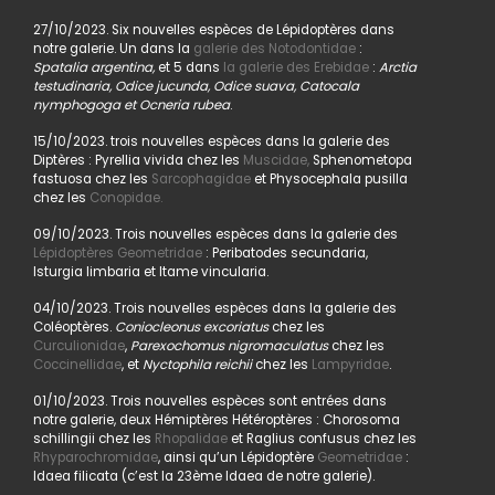
27/10/2023. Six nouvelles espèces de Lépidoptères dans
notre galerie. Un dans la
galerie des Notodontidae
:
Spatalia argentina,
et 5 dans
la galerie des Erebidae
:
Arctia
testudinaria, Odice jucunda, Odice suava, Catocala
nymphogoga et Ocneria rubea
.
15/10/2023. trois nouvelles espèces dans la galerie des
Diptères : Pyrellia vivida chez les
Muscidae,
Sphenometopa
fastuosa chez les
Sarcophagidae
et Physocephala pusilla
chez les
Conopidae.
09/10/2023. Trois nouvelles espèces dans la galerie des
Lépidoptères Geometridae
: Peribatodes secundaria,
Isturgia limbaria et Itame vincularia.
04/10/2023. Trois nouvelles espèces dans la galerie des
Coléoptères.
Coniocleonus excoriatus
chez les
Curculionidae
,
Parexochomus nigromaculatus
chez les
Coccinellidae
, et
Nyctophila reichii
chez les
Lampyridae
.
01/10/2023. Trois nouvelles espèces sont entrées dans
notre galerie, deux Hémiptères Hétéroptères : Chorosoma
schillingii chez les
Rhopalidae
et Raglius confusus chez les
Rhyparochromidae
, ainsi qu’un Lépidoptère
Geometridae
:
Idaea filicata (c’est la 23ème Idaea de notre galerie).