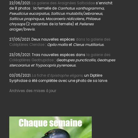
22/06/2021.
La galerie des Araignées Salticidae
s’enrichit
de 8 photos : la femelle de
Carrhotus xanthogramma,
Pseudicius eucarpatus, Salticus mutabilis/zebraneus,
Salticus propinquus, Macaroeris nidicolens, Philaeus
chrysops
(2 variantes de la femelle) et
Pellenes
arciger/brevis.
27/05/2021. Deux nouvelles espèces
dans la galerie des
Coléptères Cleridae
:
Opilo mollis
et
Clerus mutillarius.
23/05/2021. Trois nouvelles espèces dans
la galerie des
Coléoptères Geotrupidae
:
Geotrupes puncticollis, Geotrupes
stercorarius et Trypocopris pyrenaeus.
03/05/2021.
La fiche d’
Epistrophe eligans,
un Diptère
Syrphidae a été complétée avec une photo de sa larve.
Archives des mises à jour