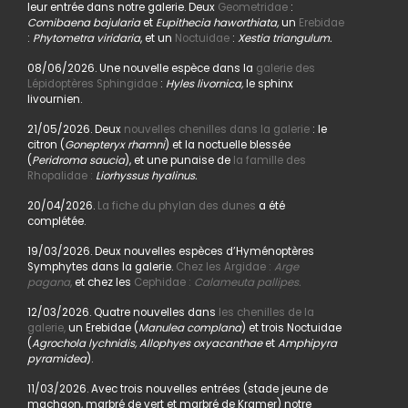
leur entrée dans notre galerie. Deux
Geometridae
:
Comibaena bajularia
et
Eupithecia haworthiata,
un
Erebidae
:
Phytometra viridaria
, et un
Noctuidae
:
Xestia triangulum.
08/06/2026. Une nouvelle espèce dans la
galerie des
Lépidoptères Sphingidae
:
Hyles livornica,
le sphinx
livournien.
21/05/2026. Deux
nouvelles chenilles dans la galerie
: le
citron (
Gonepteryx rhamni
) et la noctuelle blessée
(
Peridroma saucia
), et une punaise de
la famille des
Rhopalidae :
Liorhyssus hyalinus.
20/04/2026.
La fiche du phylan des dunes
a été
complétée.
19/03/2026. Deux nouvelles espèces d’Hyménoptères
Symphytes dans la galerie.
Chez les Argidae :
Arge
pagana
,
et chez les
Cephidae :
Calameuta pallipes.
12/03/2026. Quatre nouvelles dans
les chenilles de la
galerie,
un Erebidae (
Manulea complana
) et trois Noctuidae
(
Agrochola lychnidis, Allophyes oxyacanthae
et
Amphipyra
pyramidea
).
11/03/2026. Avec trois nouvelles entrées (stade jeune de
machaon, marbré de vert et marbré de Kramer) notre