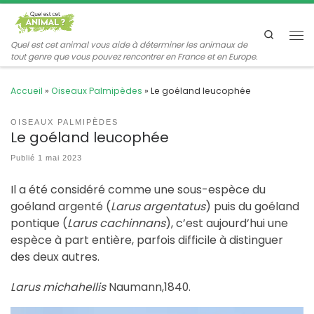
Passer au contenu
Search
Me
Quel est cet animal vous aide à déterminer les animaux de
tout genre que vous pouvez rencontrer en France et en Europe.
Accueil
»
Oiseaux Palmipèdes
»
Le goéland leucophée
OISEAUX PALMIPÈDES
Le goéland leucophée
Publié
1 mai 2023
Il a été considéré comme une sous-espèce du
goéland argenté (
Larus argentatus
) puis du goéland
pontique (
Larus cachinnans
), c’est aujourd’hui une
espèce à part entière, parfois difficile à distinguer
des deux autres.
Larus michahellis
Naumann,1840.