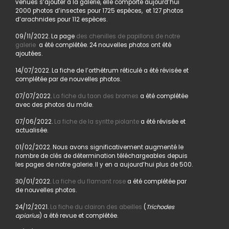
venues s’ajouter à la galerie, elle comporte aujourd’hui
2000 photos d’insectes pour 1725 espèces, et 127 photos
d’arachnides pour 112 espèces.
09/11/2022. La page
des chenilles de papillons de notre
galerie
a été complétée. 24 nouvelles photos ont été
ajoutées.
14/07/2022. La fiche de l’orthétrum réticulé a été révisée et
complétée par de nouvelles photos.
07/07/2022.
La fiche du taon des bromes
a été complétée
avec des photos du mâle.
07/06/2022.
La fiche de la syritte piolante
a été révisée et
actualisée.
01/02/2022. Nous avons significativement augmenté le
nombre de clés de détermination téléchargeables depuis
les pages de notre galerie. Il y en a aujourd’hui plus de 500.
30/01/2022.
La fiche du flamant rose
a été complétée par
de nouvelles photos.
24/12/2021.
La fiche du clairon des abeilles
(
Trichodes
apiarius
) a été revue et complétée.