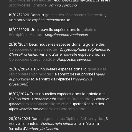
Brachycères Tephritidae
:
Acanthiophilus helianthi
. Chez les
Brachycères Faniidae
:
Fannia coracina
.
19/02/2026. Dans la
galerie des Lépidoptères Tortricidae
,
une nouvelle espèce
Peltochrista sp.
18/02/2026. Une nouvelle espèce dans la
galerie des
Hémiptères Miridae
:
Megaloceroea recticornis.
21/10/2024. Deux nouvelles espèces dans la galerie des
Coléoptères Chrysomelidae
:
Cryptocephalus sulphureus
et
Chrysolina lucida
. Ainsi qu’une nouvelle espèce chez les
Coléoptères Curculionidae
:
Naupactus cervinus.
26/07/2024. Deux nouvelles espèces dans la
galerie des
Lépidoptères Sphingidae
: le sphinx de l’euphorbe (
Hyles
euphorbiae
) et le sphinx de l’épilobe (
Proserpinus
proserpina
).
16/07/2024. Trois nouvelles espèces dans la galerie des
Coléoptères :
Coraebus rubi
chez les Buprestidae,
Oenopia
lyncea
chez les Coccinellidae,
et la superbe Rosalie des
Alpes
Rosalia alpina
chez les Cerambycidae.
29/06/2024. Dans
la galerie des Diptères Anthomyidae,
3
nouvelles photos :
Eustalomyia hilaris
et le mâle et la
femelle d’
Anthomyia illocata.