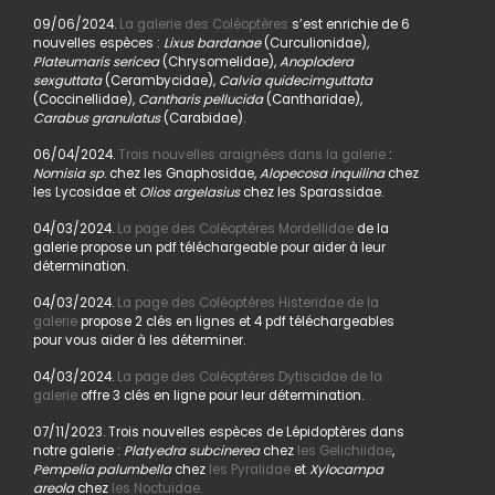
09/06/2024.
La galerie des Coléoptères
s’est enrichie de 6
nouvelles espèces :
Lixus bardanae
(Curculionidae),
Plateumaris sericea
(Chrysomelidae),
Anoplodera
sexguttata
(Cerambycidae),
Calvia quidecimguttata
(Coccinellidae),
Cantharis pellucida
(Cantharidae),
Carabus granulatus
(Carabidae).
06/04/2024.
Trois nouvelles araignées dans la galerie
:
Nomisia sp
. chez les Gnaphosidae,
Alopecosa inquilina
chez
les Lycosidae et
Olios argelasius
chez les Sparassidae.
04/03/2024.
La page des Coléoptères Mordellidae
de la
galerie propose un pdf téléchargeable pour aider à leur
détermination.
04/03/2024.
La page des Coléoptères Histeridae de la
galerie
propose 2 clés en lignes et 4 pdf téléchargeables
pour vous aider à les déterminer.
04/03/2024.
La page des Coléoptères Dytiscidae de la
galerie
offre 3 clés en ligne pour leur détermination.
07/11/2023. Trois nouvelles espèces de Lépidoptères dans
notre galerie :
Platyedra subcinerea
chez
les Gelichiidae
,
Pempelia palumbella
chez
les Pyralidae
et
Xylocampa
areola
chez
les Noctuidae.