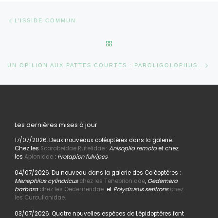
Parcourir les articles
Article précédent
L’ISSIDE COMMUN
RETOUR À LA LISTE DES AR
Ar
UN OPILION AUX PATTES COURTES : PAROLIGOLOPHUS AGRESTIS
Les dernières mises à jour
17/07/2026. Deux nouveaux coléoptères dans la galerie.
Chez les
Scarabeidae Rutelidae
:
Anisoplia remota
et chez
les
Apionidae
:
Protapion fulvipes
04/07/2026. Du nouveau dans la galerie des Coléoptères :
Menephilus cylindricus
chez les Tenebrionidae
,
Oedemera
barbara
chez les Oedemeridae
et
Polydrusus setifrons
chez
les Curculionidae.
03/07/2026. Quatre nouvelles espèces de Lépidoptères font