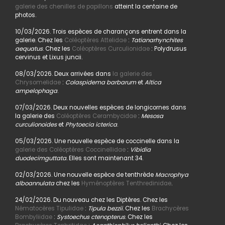
galerie des chenilles de papillons
atteint la centaine de
photos.
10/03/2026. Trois espèces de charançons entrent dans la
galerie. Chez les
Coléoptères Attelidae
:
Tatianarhynchites
aequatus
. Chez les
Coléoptères Curculionidae
: Polydrusus
cervinus et Lixus juncii.
08/03/2026. Deux arrivées dans
la galerie des
Chrysomelidae
:
Colaspidema barbarum
et
Altica
ampelophaga
.
07/03/2026. Deux nouvelles espèces de longicornes dans
la galerie des
Coléoptères Cerambycidae
:
Mesosa
curculionoides
et
Phytoecia icterica
.
05/03/2026. Une nouvelle espèce de coccinelle dans la
galerie des Coléoptères Coccinellidae
:
Vibidia
duodecimguttata.
Elles sont maintenant 34.
02/03/2026. Une nouvelle espèce de tenthrède
Macrophya
alboannulata
chez les
Hyménoptères Tenthredinidae
.
24/02/2026. Du nouveau chez les Diptères. Chez les
Nématocères Tipulidae
:
Tipula bezzii.
Chez les
Brachycères
Bombyliidae
:
Systoechus ctenopterus
. Chez les