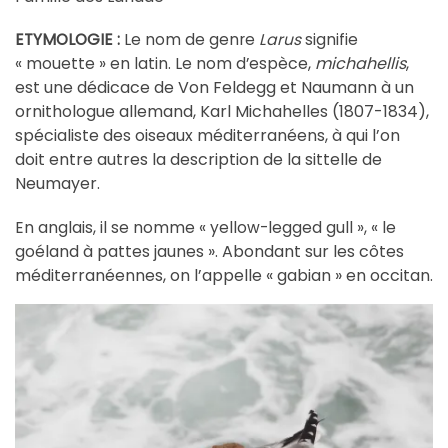
ETYMOLOGIE :
Le nom de genre
Larus
signifie
èce,
michahellis
,
« mouette » en latin. Le nom d’esp
est une dédicace
de Von Feldegg et Naumann
à
un
ornithologue allemand, Karl Michahelles (1807-1834),
spécialiste des oiseaux méditerranéens, à qui l’on
doit entre autres la description de la sittelle de
Neumayer.
En anglais, il se nomme « yellow-legged gull », « le
éland à pattes jaunes ».
Abondant sur les côtes
go
méditerranéennes, on l’appelle « gabian » en occitan.