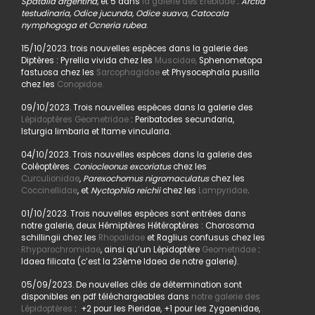
Spatalia argentina,
et 5 dans
la galerie des Erebidae
:
Arctia
testudinaria, Odice jucunda, Odice suava, Catocala
nymphogoga et Ocneria rubea
.
15/10/2023. trois nouvelles espèces dans la galerie des
Diptères : Pyrellia vivida chez les
Muscidae,
Sphenometopa
fastuosa chez les
Sarcophagidae
et Physocephala pusilla
chez les
Conopidae.
09/10/2023. Trois nouvelles espèces dans la galerie des
Lépidoptères Geometridae
: Peribatodes secundaria,
Isturgia limbaria et Itame vincularia.
04/10/2023. Trois nouvelles espèces dans la galerie des
Coléoptères.
Coniocleonus excoriatus
chez les
Curculionidae
,
Parexochomus nigromaculatus
chez les
Coccinellidae
, et
Nyctophila reichii
chez les
Lampyridae
.
01/10/2023. Trois nouvelles espèces sont entrées dans
notre galerie, deux Hémiptères Hétéroptères : Chorosoma
schillingii chez les
Rhopalidae
et Raglius confusus chez les
Rhyparochromidae
, ainsi qu’un Lépidoptère
Geometridae
:
Idaea filicata (c’est la 23ème Idaea de notre galerie).
05/09/2023. De nouvelles clés de détermination sont
disponibles en pdf téléchargeables dans
notre galerie des
Lépidoptères
: +2 pour les Pieridae, +1 pour les Zygaenidae,