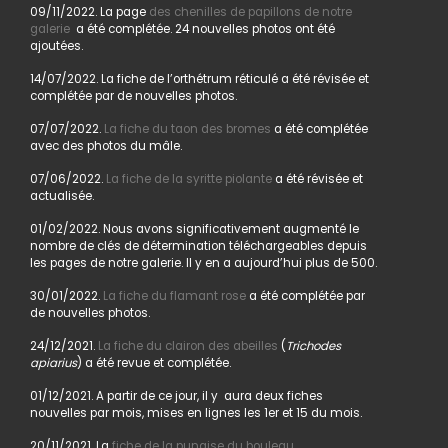
09/11/2022. La page
des chenilles de papillons de notre
galerie
a été complétée. 24 nouvelles photos ont été
ajoutées.
14/07/2022. La fiche de l’orthétrum réticulé a été révisée et
complétée par de nouvelles photos.
07/07/2022.
La fiche du taon des bromes
a été complétée
avec des photos du mâle.
07/06/2022.
La fiche de la syritte piolante
a été révisée et
actualisée.
01/02/2022. Nous avons significativement augmenté le
nombre de clés de détermination téléchargeables depuis
les pages de notre galerie. Il y en a aujourd’hui plus de 500.
30/01/2022.
La fiche du flamant rose
a été complétée par
de nouvelles photos.
24/12/2021.
La fiche du clairon des abeilles
(
Trichodes
apiarius
) a été revue et complétée.
01/12/2021. A partir de ce jour, il y aura deux fiches
nouvelles par mois, mises en lignes les 1er et 15 du mois.
20/11/2021. La
fiche de la punaise du bouleau