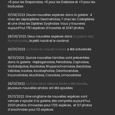
+5 pour les Drepanidae, +5 pour les Erebidae et +11 pour les
Noctuidae.
31/08/2023. Douze nouvelles espèces dans la galerie : 4
chez les Lépidoptères Geometridae, 7 chez les Coléoptères
et une chez les Diptères Syrphidae. Vous y trouverez
aujourd’hui 1751 espèces d’insectes et 2047 photos.
28/06/2023. Deux nouvelles espèces dans
la galerie des
Nymphalidés
, le petit nacré et le cardinal.
20/01/2023.
La fiche du criquet riverain
a été actualisée.
18/01/2023. Quinze nouvelles familles sont présentées
dans la galerie : Heptageniidae, Perlodidae, Capniidae,
Gryllotalpidae, Baciliidae, Rhyparochromidae, Berytidae,
Veliidae, Issidae, Ascalaphidae, Odontoceridae,
Incurvariidae, Alucitidae, Cossidae, Limacodidae.
29/12/2022.
La fiche de la cétoine dorée a été révisée
,
plusieurs nouvelles photos ont été ajoutées
25/11/2022. Une vingtaine de nouvelles espèces sont
venues s’ajouter à la galerie, elle comporte aujourd’hui
2000 photos d’insectes pour 1725 espèces, et 127 photos
d’arachnides pour 112 espèces.