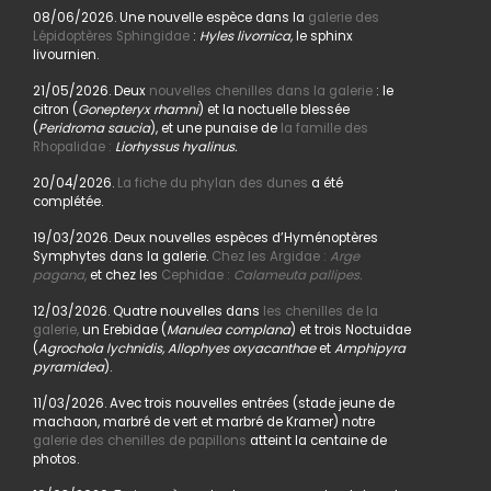
08/06/2026. Une nouvelle espèce dans la
galerie des
Lépidoptères Sphingidae
:
Hyles livornica,
le sphinx
livournien.
21/05/2026. Deux
nouvelles chenilles dans la galerie
: le
citron (
Gonepteryx rhamni
) et la noctuelle blessée
(
Peridroma saucia
), et une punaise de
la famille des
Rhopalidae :
Liorhyssus hyalinus.
20/04/2026.
La fiche du phylan des dunes
a été
complétée.
19/03/2026. Deux nouvelles espèces d’Hyménoptères
Symphytes dans la galerie.
Chez les Argidae :
Arge
pagana
,
et chez les
Cephidae :
Calameuta pallipes.
12/03/2026. Quatre nouvelles dans
les chenilles de la
galerie,
un Erebidae (
Manulea complana
) et trois Noctuidae
(
Agrochola lychnidis, Allophyes oxyacanthae
et
Amphipyra
pyramidea
).
11/03/2026. Avec trois nouvelles entrées (stade jeune de
machaon, marbré de vert et marbré de Kramer) notre
galerie des chenilles de papillons
atteint la centaine de
photos.