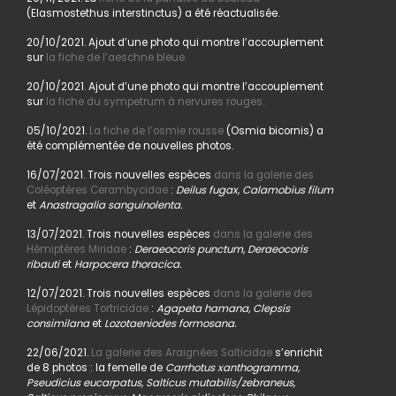
(Elasmostethus interstinctus) a été réactualisée.
20/10/2021. Ajout d’une photo qui montre l’accouplement
sur
la fiche de l’aeschne bleue.
20/10/2021. Ajout d’une photo qui montre l’accouplement
sur
la fiche du sympetrum à nervures rouges.
05/10/2021.
La fiche de l’osmie rousse
(Osmia bicornis) a
été complémentée de nouvelles photos.
16/07/2021. Trois nouvelles espèces
dans la galerie des
Coléoptères Cerambycidae
:
Deilus fugax, Calamobius filum
et
Anastragalia sanguinolenta.
13/07/2021. Trois nouvelles espèces
dans la galerie des
Hémiptères Miridae
:
Deraeocoris punctum, Deraeocoris
ribauti
et
Harpocera thoracica.
12/07/2021. Trois nouvelles espèces
dans la galerie des
Lépidoptères Tortricidae
:
Agapeta hamana, Clepsis
consimilana
et
Lozotaeniodes formosana.
22/06/2021.
La galerie des Araignées Salticidae
s’enrichit
de 8 photos : la femelle de
Carrhotus xanthogramma,
Pseudicius eucarpatus, Salticus mutabilis/zebraneus,