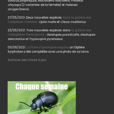
Salticus propinquus, Macaroeris nidicolens, Philaeus
chrysops
(2 variantes de la femelle) et
Pellenes
arciger/brevis.
27/05/2021. Deux nouvelles espèces
dans la galerie des
Coléptères Cleridae
:
Opilo mollis
et
Clerus mutillarius.
23/05/2021. Trois nouvelles espèces dans
la galerie des
Coléoptères Geotrupidae
:
Geotrupes puncticollis, Geotrupes
stercorarius et Trypocopris pyrenaeus.
03/05/2021.
La fiche d’
Epistrophe eligans,
un Diptère
Syrphidae a été complétée avec une photo de sa larve.
Archives des mises à jour