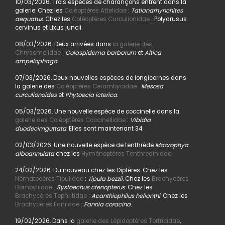
10/03/2026. Trois espèces de charançons entrent dans la
galerie. Chez les
Coléoptères Attelidae
:
Tatianarhynchites
aequatus
. Chez les
Coléoptères Curculionidae
: Polydrusus
cervinus et Lixus juncii.
08/03/2026. Deux arrivées dans
la galerie des
Chrysomelidae
:
Colaspidema barbarum
et
Altica
ampelophaga
.
07/03/2026. Deux nouvelles espèces de longicornes dans
la galerie des
Coléoptères Cerambycidae
:
Mesosa
curculionoides
et
Phytoecia icterica
.
05/03/2026. Une nouvelle espèce de coccinelle dans la
galerie des Coléoptères Coccinellidae
:
Vibidia
duodecimguttata.
Elles sont maintenant 34.
02/03/2026. Une nouvelle espèce de tenthrède
Macrophya
alboannulata
chez les
Hyménoptères Tenthredinidae
.
24/02/2026. Du nouveau chez les Diptères. Chez les
Nématocères Tipulidae
:
Tipula bezzii.
Chez les
Brachycères
Bombyliidae
:
Systoechus ctenopterus
. Chez les
Brachycères Tephritidae
:
Acanthiophilus helianthi
. Chez les
Brachycères Faniidae
:
Fannia coracina
.
19/02/2026. Dans la
galerie des Lépidoptères Tortricidae
,