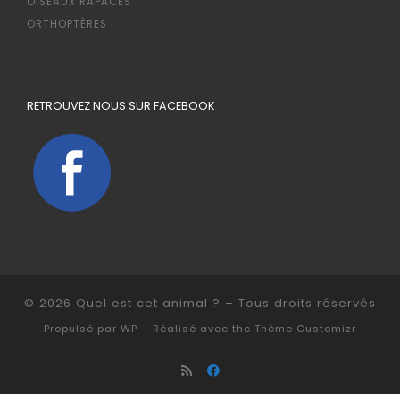
OISEAUX RAPACES
ORTHOPTÈRES
RETROUVEZ NOUS SUR FACEBOOK
© 2026
Quel est cet animal ?
– Tous droits réservés
Propulsé par
WP
– Réalisé avec the
Thème Customizr