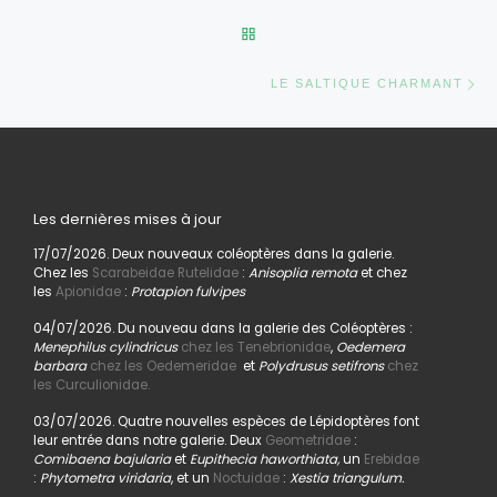
RETOUR À LA LISTE DES AR
Ar
LE SALTIQUE CHARMANT
Les dernières mises à jour
17/07/2026. Deux nouveaux coléoptères dans la galerie.
Chez les
Scarabeidae Rutelidae
:
Anisoplia remota
et chez
les
Apionidae
:
Protapion fulvipes
04/07/2026. Du nouveau dans la galerie des Coléoptères :
Menephilus cylindricus
chez les Tenebrionidae
,
Oedemera
barbara
chez les Oedemeridae
et
Polydrusus setifrons
chez
les Curculionidae.
03/07/2026. Quatre nouvelles espèces de Lépidoptères font
leur entrée dans notre galerie. Deux
Geometridae
:
Comibaena bajularia
et
Eupithecia haworthiata,
un
Erebidae
:
Phytometra viridaria
, et un
Noctuidae
:
Xestia triangulum.