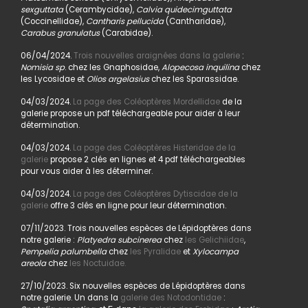
sexguttata
(Cerambycidae),
Calvia quidecimguttata
(Coccinellidae),
Cantharis pellucida
(Cantharidae),
Carabus granulatus
(Carabidae).
06/04/2024.
Trois nouvelles araignées dans la galerie
:
Nomisia sp
. chez les Gnaphosidae,
Alopecosa inquilina
chez
les Lycosidae et
Olios argelasius
chez les Sparassidae.
04/03/2024.
La page des Coléoptères Mordellidae
de la
galerie propose un pdf téléchargeable pour aider à leur
détermination.
04/03/2024.
La page des Coléoptères Histeridae de la
galerie
propose 2 clés en lignes et 4 pdf téléchargeables
pour vous aider à les déterminer.
04/03/2024.
La page des Coléoptères Dytiscidae de la
galerie
offre 3 clés en ligne pour leur détermination.
07/11/2023. Trois nouvelles espèces de Lépidoptères dans
notre galerie :
Platyedra subcinerea
chez
les Gelichiidae
,
Pempelia palumbella
chez
les Pyralidae
et
Xylocampa
areola
chez
les Noctuidae.
27/10/2023. Six nouvelles espèces de Lépidoptères dans
notre galerie. Un dans la
galerie des Notodontidae
: