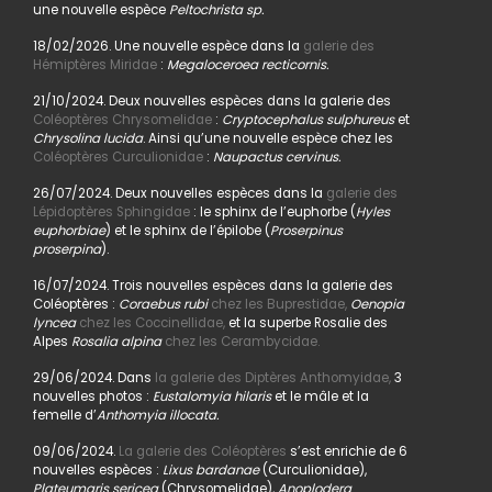
une nouvelle espèce
Peltochrista sp.
18/02/2026. Une nouvelle espèce dans la
galerie des
Hémiptères Miridae
:
Megaloceroea recticornis.
21/10/2024. Deux nouvelles espèces dans la galerie des
Coléoptères Chrysomelidae
:
Cryptocephalus sulphureus
et
Chrysolina lucida
. Ainsi qu’une nouvelle espèce chez les
Coléoptères Curculionidae
:
Naupactus cervinus.
26/07/2024. Deux nouvelles espèces dans la
galerie des
Lépidoptères Sphingidae
: le sphinx de l’euphorbe (
Hyles
euphorbiae
) et le sphinx de l’épilobe (
Proserpinus
proserpina
).
16/07/2024. Trois nouvelles espèces dans la galerie des
Coléoptères :
Coraebus rubi
chez les Buprestidae,
Oenopia
lyncea
chez les Coccinellidae,
et la superbe Rosalie des
Alpes
Rosalia alpina
chez les Cerambycidae.
29/06/2024. Dans
la galerie des Diptères Anthomyidae,
3
nouvelles photos :
Eustalomyia hilaris
et le mâle et la
femelle d’
Anthomyia illocata.
09/06/2024.
La galerie des Coléoptères
s’est enrichie de 6
nouvelles espèces :
Lixus bardanae
(Curculionidae),
Plateumaris sericea
(Chrysomelidae),
Anoplodera