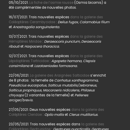
05/10/2021.
La fiche de l’osmie rousse
(Osmia bicornis) a
été complémentée de nouvelles photos.
16/07/2021. Trois nouvelles espèces
dans la galerie des
Coléoptères Cerambycidae
:
Deilus fugax, Calamobius filum
et
Anastragalia sanguinolenta.
13/07/2021. Trois nouvelles espèces
dans la galerie des
Hémiptères Miridae
:
Deraeocoris punctum, Deraeocoris
ribauti
et
Harpocera thoracica.
12/07/2021. Trois nouvelles espèces
dans la galerie des
Lépidoptères Tortricidae
:
Agapeta hamana, Clepsis
consimilana
et
Lozotaeniodes formosana.
22/06/2021.
La galerie des Araignées Salticidae
s’enrichit
de 8 photos : la femelle de
Carrhotus xanthogramma,
Pseudicius eucarpatus, Salticus mutabilis/zebraneus,
Salticus propinquus, Macaroeris nidicolens, Philaeus
chrysops
(2 variantes de la femelle) et
Pellenes
arciger/brevis.
27/05/2021. Deux nouvelles espèces
dans la galerie des
Coléptères Cleridae
:
Opilo mollis
et
Clerus mutillarius.
23/05/2021. Trois nouvelles espèces dans
la galerie des
Coléoptères Geotrupidae
:
Geotrupes puncticollis, Geotrupes