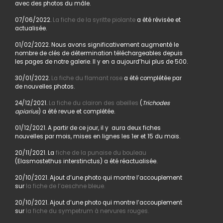
avec des photos du mâle.
07/06/2022.
La fiche de la syritte piolante
a été révisée et
actualisée.
01/02/2022. Nous avons significativement augmenté le
nombre de clés de détermination téléchargeables depuis
les pages de notre galerie. Il y en a aujourd’hui plus de 500.
30/01/2022.
La fiche du flamant rose
a été complétée par
de nouvelles photos.
24/12/2021.
La fiche du clairon des abeilles
(
Trichodes
apiarius
) a été revue et complétée.
01/12/2021. A partir de ce jour, il y aura deux fiches
nouvelles par mois, mises en lignes les 1er et 15 du mois.
20/11/2021. La
fiche de la punaise du bouleau
(Elasmostethus interstinctus) a été réactualisée.
20/10/2021. Ajout d’une photo qui montre l’accouplement
sur
la fiche de l’aeschne bleue.
20/10/2021. Ajout d’une photo qui montre l’accouplement
sur
la fiche du sympetrum à nervures rouges.