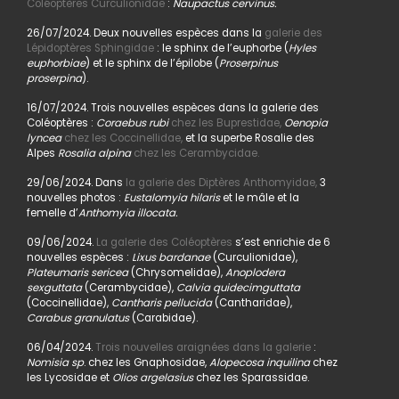
Coléoptères Curculionidae
:
Naupactus cervinus.
26/07/2024. Deux nouvelles espèces dans la
galerie des
Lépidoptères Sphingidae
: le sphinx de l’euphorbe (
Hyles
euphorbiae
) et le sphinx de l’épilobe (
Proserpinus
proserpina
).
16/07/2024. Trois nouvelles espèces dans la galerie des
Coléoptères :
Coraebus rubi
chez les Buprestidae,
Oenopia
lyncea
chez les Coccinellidae,
et la superbe Rosalie des
Alpes
Rosalia alpina
chez les Cerambycidae.
29/06/2024. Dans
la galerie des Diptères Anthomyidae,
3
nouvelles photos :
Eustalomyia hilaris
et le mâle et la
femelle d’
Anthomyia illocata.
09/06/2024.
La galerie des Coléoptères
s’est enrichie de 6
nouvelles espèces :
Lixus bardanae
(Curculionidae),
Plateumaris sericea
(Chrysomelidae),
Anoplodera
sexguttata
(Cerambycidae),
Calvia quidecimguttata
(Coccinellidae),
Cantharis pellucida
(Cantharidae),
Carabus granulatus
(Carabidae).
06/04/2024.
Trois nouvelles araignées dans la galerie
:
Nomisia sp
. chez les Gnaphosidae,
Alopecosa inquilina
chez
les Lycosidae et
Olios argelasius
chez les Sparassidae.