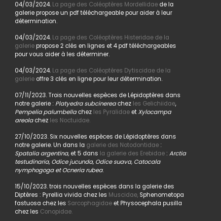
04/03/2024.
La page des Coléoptères Mordellidae
de la
galerie propose un pdf téléchargeable pour aider à leur
détermination.
04/03/2024.
La page des Coléoptères Histeridae de la
galerie
propose 2 clés en lignes et 4 pdf téléchargeables
pour vous aider à les déterminer.
04/03/2024.
La page des Coléoptères Dytiscidae de la
galerie
offre 3 clés en ligne pour leur détermination.
07/11/2023. Trois nouvelles espèces de Lépidoptères dans
notre galerie :
Platyedra subcinerea
chez
les Gelichiidae
,
Pempelia palumbella
chez
les Pyralidae
et
Xylocampa
areola
chez
les Noctuidae.
27/10/2023. Six nouvelles espèces de Lépidoptères dans
notre galerie. Un dans la
galerie des Notodontidae
:
Spatalia argentina,
et 5 dans
la galerie des Erebidae
:
Arctia
testudinaria, Odice jucunda, Odice suava, Catocala
nymphogoga et Ocneria rubea
.
15/10/2023. trois nouvelles espèces dans la galerie des
Diptères : Pyrellia vivida chez les
Muscidae,
Sphenometopa
fastuosa chez les
Sarcophagidae
et Physocephala pusilla
chez les
Conopidae.