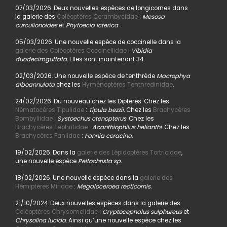
07/03/2026. Deux nouvelles espèces de longicornes dans
la galerie des
Coléoptères Cerambycidae
:
Mesosa
curculionoides
et
Phytoecia icterica
.
05/03/2026. Une nouvelle espèce de coccinelle dans la
galerie des Coléoptères Coccinellidae
:
Vibidia
duodecimguttata.
Elles sont maintenant 34.
02/03/2026. Une nouvelle espèce de tenthrède
Macrophya
alboannulata
chez les
Hyménoptères Tenthredinidae
.
24/02/2026. Du nouveau chez les Diptères. Chez les
Nématocères Tipulidae
:
Tipula bezzii.
Chez les
Brachycères
Bombyliidae
:
Systoechus ctenopterus
. Chez les
Brachycères Tephritidae
:
Acanthiophilus helianthi
. Chez les
Brachycères Faniidae
:
Fannia coracina
.
19/02/2026. Dans la
galerie des Lépidoptères Tortricidae
,
une nouvelle espèce
Peltochrista sp.
18/02/2026. Une nouvelle espèce dans la
galerie des
Hémiptères Miridae
:
Megaloceroea recticornis.
21/10/2024. Deux nouvelles espèces dans la galerie des
Coléoptères Chrysomelidae
:
Cryptocephalus sulphureus
et
Chrysolina lucida
. Ainsi qu’une nouvelle espèce chez les