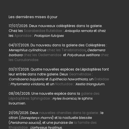
Les dernières mises à jour
17/07/2026. Deux nouveaux coléoptères dans la galerie.
Chez les
Scarabeidae Rutelidae
:
Anisoplia remota
et chez
les
Apionidae
:
Protapion fulvipes
04/07/2026. Du nouveau dans la galerie des Coléoptères :
Menephilus cylindricus
chez les Tenebrionidae
,
Oedemera
barbara
chez les Oedemeridae
et
Polydrusus setifrons
chez
les Curculionidae.
03/07/2026. Quatre nouvelles espèces de Lépidoptères font
leur entrée dans notre galerie. Deux
Geometridae
:
Comibaena bajularia
et
Eupithecia haworthiata,
un
Erebidae
:
Phytometra viridaria
, et un
Noctuidae
:
Xestia triangulum.
08/06/2026. Une nouvelle espèce dans la
galerie des
Lépidoptères Sphingidae
:
Hyles livornica,
le sphinx
livournien.
21/05/2026. Deux
nouvelles chenilles dans la galerie
: le
citron (
Gonepteryx rhamni
) et la noctuelle blessée
(
Peridroma saucia
), et une punaise de
la famille des
Rhopalidae :
Liorhyssus hyalinus.