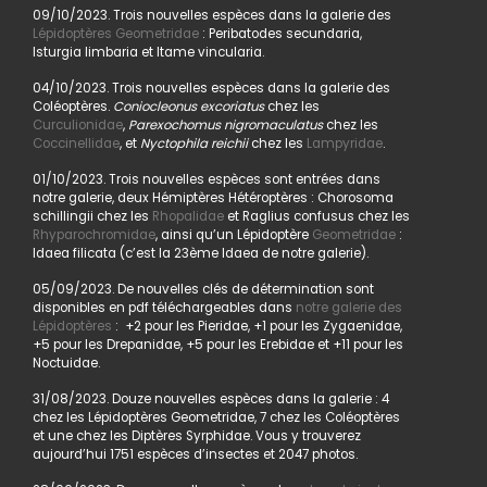
09/10/2023. Trois nouvelles espèces dans la galerie des
Lépidoptères Geometridae
: Peribatodes secundaria,
Isturgia limbaria et Itame vincularia.
04/10/2023. Trois nouvelles espèces dans la galerie des
Coléoptères.
Coniocleonus excoriatus
chez les
Curculionidae
,
Parexochomus nigromaculatus
chez les
Coccinellidae
, et
Nyctophila reichii
chez les
Lampyridae
.
01/10/2023. Trois nouvelles espèces sont entrées dans
notre galerie, deux Hémiptères Hétéroptères : Chorosoma
schillingii chez les
Rhopalidae
et Raglius confusus chez les
Rhyparochromidae
, ainsi qu’un Lépidoptère
Geometridae
:
Idaea filicata (c’est la 23ème Idaea de notre galerie).
05/09/2023. De nouvelles clés de détermination sont
disponibles en pdf téléchargeables dans
notre galerie des
Lépidoptères
: +2 pour les Pieridae, +1 pour les Zygaenidae,
+5 pour les Drepanidae, +5 pour les Erebidae et +11 pour les
Noctuidae.
31/08/2023. Douze nouvelles espèces dans la galerie : 4
chez les Lépidoptères Geometridae, 7 chez les Coléoptères
et une chez les Diptères Syrphidae. Vous y trouverez
aujourd’hui 1751 espèces d’insectes et 2047 photos.