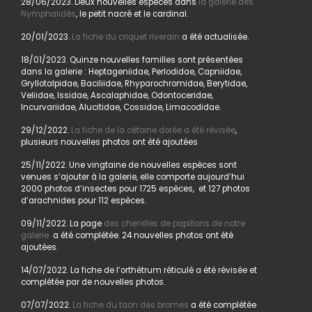
28/06/2023. Deux nouvelles espèces dans
la galerie des
Nymphalidés
, le petit nacré et le cardinal.
20/01/2023.
La fiche du criquet riverain
a été actualisée.
18/01/2023. Quinze nouvelles familles sont présentées
dans la galerie : Heptageniidae, Perlodidae, Capniidae,
Gryllotalpidae, Baciliidae, Rhyparochromidae, Berytidae,
Veliidae, Issidae, Ascalaphidae, Odontoceridae,
Incurvariidae, Alucitidae, Cossidae, Limacodidae.
29/12/2022.
La fiche de la cétoine dorée a été révisée
,
plusieurs nouvelles photos ont été ajoutées
25/11/2022. Une vingtaine de nouvelles espèces sont
venues s’ajouter à la galerie, elle comporte aujourd’hui
2000 photos d’insectes pour 1725 espèces, et 127 photos
d’arachnides pour 112 espèces.
09/11/2022. La page
des chenilles de papillons de notre
galerie
a été complétée. 24 nouvelles photos ont été
ajoutées.
14/07/2022. La fiche de l’orthétrum réticulé a été révisée et
complétée par de nouvelles photos.
07/07/2022.
La fiche du taon des bromes
a été complétée