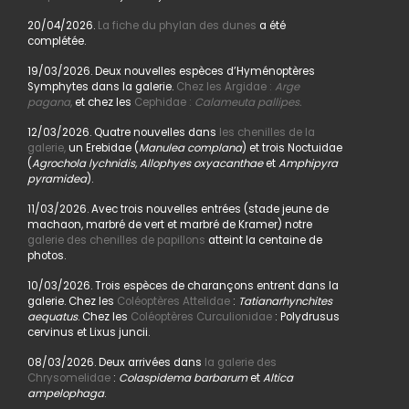
20/04/2026.
La fiche du phylan des dunes
a été
complétée.
19/03/2026. Deux nouvelles espèces d’Hyménoptères
Symphytes dans la galerie.
Chez les Argidae :
Arge
pagana
,
et chez les
Cephidae :
Calameuta pallipes.
12/03/2026. Quatre nouvelles dans
les chenilles de la
galerie,
un Erebidae (
Manulea complana
) et trois Noctuidae
(
Agrochola lychnidis, Allophyes oxyacanthae
et
Amphipyra
pyramidea
).
11/03/2026. Avec trois nouvelles entrées (stade jeune de
machaon, marbré de vert et marbré de Kramer) notre
galerie des chenilles de papillons
atteint la centaine de
photos.
10/03/2026. Trois espèces de charançons entrent dans la
galerie. Chez les
Coléoptères Attelidae
:
Tatianarhynchites
aequatus
. Chez les
Coléoptères Curculionidae
: Polydrusus
cervinus et Lixus juncii.
08/03/2026. Deux arrivées dans
la galerie des
Chrysomelidae
:
Colaspidema barbarum
et
Altica
ampelophaga
.