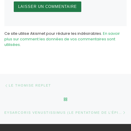
Ce site utilise Akismet pour réduire les indésirables.
En savoir
plus sur comment les données de vos commentaires sont
utilisées
.
Parcourir les articles
Article précédent
LE THOMISE REPLET
RETOUR À LA LISTE DES AR
Ar
EYSARCORIS VENUSTISSIMUS (LE PENTATOME DE L’ÉPIAIRE)