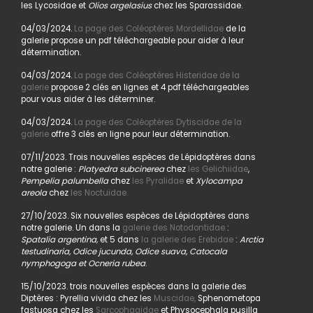
les Lycosidae et
Olios argelasius
chez les Sparassidae.
04/03/2024.
La page des Coléoptères Mordellidae
de la
galerie propose un pdf téléchargeable pour aider à leur
détermination.
04/03/2024.
La page des Coléoptères Histeridae de la
galerie
propose 2 clés en lignes et 4 pdf téléchargeables
pour vous aider à les déterminer.
04/03/2024.
La page des Coléoptères Dytiscidae de la
galerie
offre 3 clés en ligne pour leur détermination.
07/11/2023. Trois nouvelles espèces de Lépidoptères dans
notre galerie :
Platyedra subcinerea
chez
les Gelichiidae
,
Pempelia palumbella
chez
les Pyralidae
et
Xylocampa
areola
chez
les Noctuidae.
27/10/2023. Six nouvelles espèces de Lépidoptères dans
notre galerie. Un dans la
galerie des Notodontidae
:
Spatalia argentina,
et 5 dans
la galerie des Erebidae
:
Arctia
testudinaria, Odice jucunda, Odice suava, Catocala
nymphogoga et Ocneria rubea
.
15/10/2023. trois nouvelles espèces dans la galerie des
Diptères : Pyrellia vivida chez les
Muscidae,
Sphenometopa
fastuosa chez les
Sarcophagidae
et Physocephala pusilla