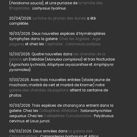
(
Peridroma saucia
), et une punaise de
la famille des
Rhopalidae :
Liorhyssus hyalinus.
20/04/2026.
La fiche du phylan des dunes
a été
complétée.
19/03/2026. Deux nouvelles espèces d’Hyménoptères
Symphytes dans la galerie.
Chez les Argidae :
Arge
pagana
,
et chez les
Cephidae :
Calameuta pallipes.
12/03/2026. Quatre nouvelles dans
les chenilles de la
galerie,
un Erebidae (
Manulea complana
) et trois Noctuidae
(
Agrochola lychnidis, Allophyes oxyacanthae
et
Amphipyra
pyramidea
).
11/03/2026. Avec trois nouvelles entrées (stade jeune de
machaon, marbré de vert et marbré de Kramer) notre
galerie des chenilles de papillons
atteint la centaine de
photos.
10/03/2026. Trois espèces de charançons entrent dans la
galerie. Chez les
Coléoptères Attelidae
:
Tatianarhynchites
aequatus
. Chez les
Coléoptères Curculionidae
: Polydrusus
cervinus et Lixus juncii.
08/03/2026. Deux arrivées dans
la galerie des
Chrysomelidae
:
Colaspidema barbarum
et
Altica