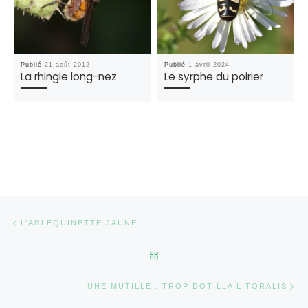
Publié
21 août 2012
Publié
1 avril 2024
La rhingie long-nez
Le syrphe du poirier
Parcourir les articles
Article précédent
L’ARLEQUINETTE JAUNE
RETOUR À LA LISTE DES AR
Ar
UNE MUTILLE : TROPIDOTILLA LITORALIS