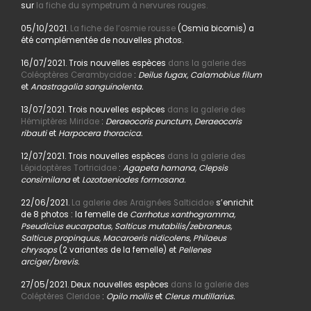
sur
la fiche du sympetrum à nervures rouges.
05/10/2021.
La fiche de l’osmie rousse
(Osmia bicornis) a
été complémentée de nouvelles photos.
16/07/2021. Trois nouvelles espèces
dans la galerie des
Coléoptères Cerambycidae
:
Deilus fugax, Calamobius filum
et
Anastragalia sanguinolenta.
13/07/2021. Trois nouvelles espèces
dans la galerie des
Hémiptères Miridae
:
Deraeocoris punctum, Deraeocoris
ribauti
et
Harpocera thoracica.
12/07/2021. Trois nouvelles espèces
dans la galerie des
Lépidoptères Tortricidae
:
Agapeta hamana, Clepsis
consimilana
et
Lozotaeniodes formosana.
22/06/2021.
La galerie des Araignées Salticidae
s’enrichit
de 8 photos : la femelle de
Carrhotus xanthogramma,
Pseudicius eucarpatus, Salticus mutabilis/zebraneus,
Salticus propinquus, Macaroeris nidicolens, Philaeus
chrysops
(2 variantes de la femelle) et
Pellenes
arciger/brevis.
27/05/2021. Deux nouvelles espèces
dans la galerie des
Coléptères Cleridae
:
Opilo mollis
et
Clerus mutillarius.