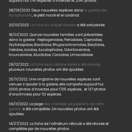
aujourd’hui 1751 espèces d’insectes et 2047 photos.
28/06/2023. Deux nouvelles espèces dans
la galerie des
Nymphalidés
, le petit nacré et le cardinal.
20/01/2023.
La fiche du criquet riverain
a été actualisée.
18/01/2023. Quinze nouvelles familles sont présentées
dans la galerie : Heptageniidae, Perlodidae, Capniidae,
Gryllotalpidae, Baciliidae, Rhyparochromidae, Berytidae,
Veliidae, Issidae, Ascalaphidae, Odontoceridae,
Incurvariidae, Alucitidae, Cossidae, Limacodidae.
29/12/2022.
La fiche de la cétoine dorée a été révisée
,
plusieurs nouvelles photos ont été ajoutées
25/11/2022. Une vingtaine de nouvelles espèces sont
venues s’ajouter à la galerie, elle comporte aujourd’hui
2000 photos d’insectes pour 1725 espèces, et 127 photos
d’arachnides pour 112 espèces.
09/11/2022. La page
des chenilles de papillons de notre
galerie
a été complétée. 24 nouvelles photos ont été
ajoutées.
14/07/2022. La fiche de l’orthétrum réticulé a été révisée et
complétée par de nouvelles photos.