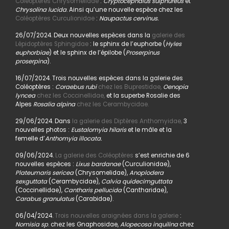
Coléoptères Chrysomelidae
:
Cryptocephalus sulphureus
et
Chrysolina lucida
. Ainsi qu’une nouvelle espèce chez les
Coléoptères Curculionidae
:
Naupactus cervinus.
26/07/2024. Deux nouvelles espèces dans la
galerie des
Lépidoptères Sphingidae
: le sphinx de l’euphorbe (
Hyles
euphorbiae
) et le sphinx de l’épilobe (
Proserpinus
proserpina
).
16/07/2024. Trois nouvelles espèces dans la galerie des
Coléoptères :
Coraebus rubi
chez les Buprestidae,
Oenopia
lyncea
chez les Coccinellidae,
et la superbe Rosalie des
Alpes
Rosalia alpina
chez les Cerambycidae.
29/06/2024. Dans
la galerie des Diptères Anthomyidae,
3
nouvelles photos :
Eustalomyia hilaris
et le mâle et la
femelle d’
Anthomyia illocata.
09/06/2024.
La galerie des Coléoptères
s’est enrichie de 6
nouvelles espèces :
Lixus bardanae
(Curculionidae),
Plateumaris sericea
(Chrysomelidae),
Anoplodera
sexguttata
(Cerambycidae),
Calvia quidecimguttata
(Coccinellidae),
Cantharis pellucida
(Cantharidae),
Carabus granulatus
(Carabidae).
06/04/2024.
Trois nouvelles araignées dans la galerie
:
Nomisia sp
. chez les Gnaphosidae,
Alopecosa inquilina
chez