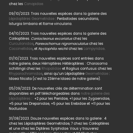
chez les
Conopidae.
09/10/2023. Trois nouvelles espèces dans la galerie des
Lépidoptères Geometridae
: Peribatodes secundaria,
Isturgia limbaria et Itame vincularia.
04/10/2023. Trois nouvelles espèces dans la galerie des
Coléoptères.
Coniocleonus excoriatus
chez les
Curculionidae
,
Parexochomus nigromaculatus
chez les
Coccinellidae
, et
Nyctophila reichii
chez les
Lampyridae
.
01/10/2023. Trois nouvelles espèces sont entrées dans
notre galerie, deux Hémiptères Hétéroptères : Chorosoma
schillingii chez les
Rhopalidae
et Raglius confusus chez les
Rhyparochromidae
, ainsi qu’un Lépidoptère
Geometridae
:
Idaea filicata (c’est la 23ème Idaea de notre galerie).
05/09/2023. De nouvelles clés de détermination sont
disponibles en pdf téléchargeables dans
notre galerie des
Lépidoptères
: +2 pour les Pieridae, +1 pour les Zygaenidae,
+5 pour les Drepanidae, +5 pour les Erebidae et +11 pour les
Noctuidae.
31/08/2023. Douze nouvelles espèces dans la galerie : 4
chez les Lépidoptères Geometridae, 7 chez les Coléoptères
et une chez les Diptères Syrphidae. Vous y trouverez