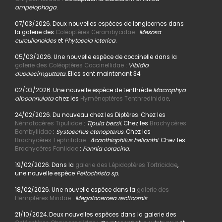
ampelophaga
.
07/03/2026. Deux nouvelles espèces de longicornes dans
la galerie des
Coléoptères Cerambycidae
:
Mesosa
curculionoides
et
Phytoecia icterica
.
05/03/2026. Une nouvelle espèce de coccinelle dans la
galerie des Coléoptères Coccinellidae
:
Vibidia
duodecimguttata.
Elles sont maintenant 34.
02/03/2026. Une nouvelle espèce de tenthrède
Macrophya
alboannulata
chez les
Hyménoptères Tenthredinidae
.
24/02/2026. Du nouveau chez les Diptères. Chez les
Nématocères Tipulidae
:
Tipula bezzii.
Chez les
Brachycères
Bombyliidae
:
Systoechus ctenopterus
. Chez les
Brachycères Tephritidae
:
Acanthiophilus helianthi
. Chez les
Brachycères Faniidae
:
Fannia coracina
.
19/02/2026. Dans la
galerie des Lépidoptères Tortricidae
,
une nouvelle espèce
Peltochrista sp.
18/02/2026. Une nouvelle espèce dans la
galerie des
Hémiptères Miridae
:
Megaloceroea recticornis.
21/10/2024. Deux nouvelles espèces dans la galerie des