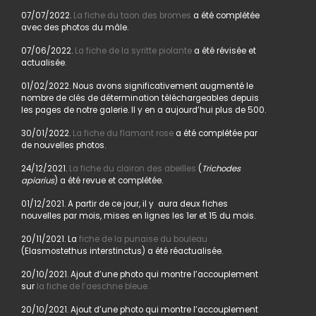
07/07/2022.
La fiche du taon des bromes
a été complétée
avec des photos du mâle.
07/06/2022.
La fiche de la syritte piolante
a été révisée et
actualisée.
01/02/2022. Nous avons significativement augmenté le
nombre de clés de détermination téléchargeables depuis
les pages de notre galerie. Il y en a aujourd’hui plus de 500.
30/01/2022.
La fiche du flamant rose
a été complétée par
de nouvelles photos.
24/12/2021.
La fiche du clairon des abeilles
(
Trichodes
apiarius
) a été revue et complétée.
01/12/2021. A partir de ce jour, il y aura deux fiches
nouvelles par mois, mises en lignes les 1er et 15 du mois.
20/11/2021. La
fiche de la punaise du bouleau
(Elasmostethus interstinctus) a été réactualisée.
20/10/2021. Ajout d’une photo qui montre l’accouplement
sur
la fiche de l’aeschne bleue.
20/10/2021. Ajout d’une photo qui montre l’accouplement