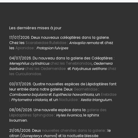
Les dernières mises à jour
17/07/2026. Deux nouveaux coléoptères dans la galerie.
Chez les
Scarabeidae Rutelidae
:
Anisoplia remota
et chez
les
Apionidae
:
Protapion fulvipes
04/07/2026. Du nouveau dans la galerie des Coléoptères :
Menephilus cylindricus
chez les Tenebrionidae
,
Oedemera
barbara
chez les Oedemeridae
et
Polydrusus setifrons
chez
les Curculionidae.
03/07/2026. Quatre nouvelles espèces de Lépidoptères font
leur entrée dans notre galerie. Deux
Geometridae
:
Comibaena bajularia
et
Eupithecia haworthiata,
un
Erebidae
:
Phytometra viridaria
, et un
Noctuidae
:
Xestia triangulum.
08/06/2026. Une nouvelle espèce dans la
galerie des
Lépidoptères Sphingidae
:
Hyles livornica,
le sphinx
livournien.
21/05/2026. Deux
nouvelles chenilles dans la galerie
: le
citron (
Gonepteryx rhamni
) et la noctuelle blessée