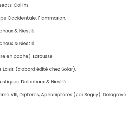
ects. Collins.
rope Occidentale. Flammarion.
achaux & Niestlé.
chaux & Niestlé.
ure en poche). Larousse.
Loisir. (d’abord édité chez Solar).
stiques. Delachaux & Niestlé.
 tome VIII, Diptères, Aphaniptères (par Séguy). Delagrave.