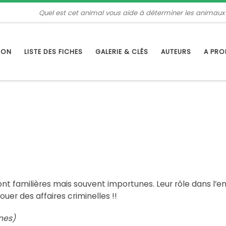
Quel est cet animal vous aide à déterminer les animaux
TION
LISTE DES FICHES
GALERIE & CLÉS
AUTEURS
A PR
 sont familières mais souvent importunes. Leur rôle dans 
uer des affaires criminelles !!
nes)