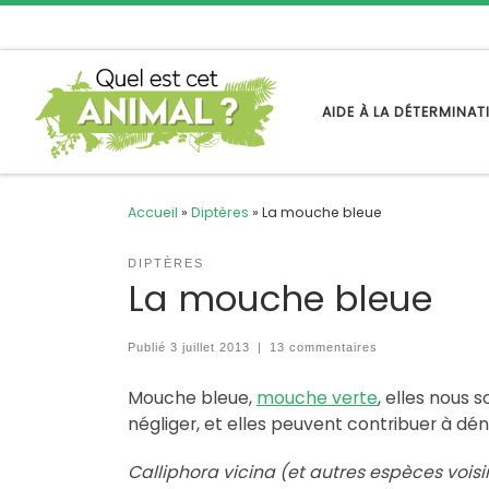
Passer au contenu
AIDE À LA DÉTERMINA
Accueil
»
Diptères
»
La mouche bleue
DIPTÈRES
La mouche bleue
Publié
3 juillet 2013
|
13 commentaires
Mouche bleue,
mouche verte
, elles nous
négliger, et elles peuvent contribuer à déno
Calliphora vicina (et autres espèces voisi