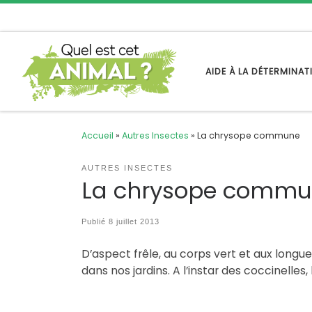
Passer au contenu
AIDE À LA DÉTERMINA
Accueil
»
Autres Insectes
»
La chrysope commune
AUTRES INSECTES
La chrysope comm
Publié
8 juillet 2013
D’aspect frêle, au corps vert et aux longu
dans nos jardins. A l’instar des coccinelle