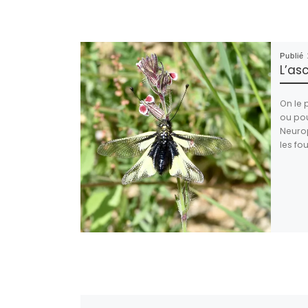
Publié
L’as
On le 
ou pou
Neuro
les fou