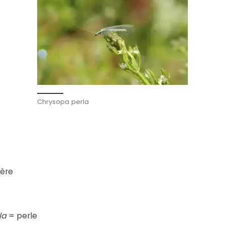
Chrysopa perla
tère
la
= perle