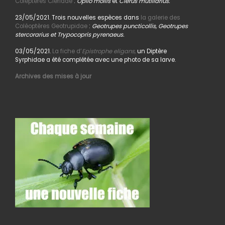
Coléptères Cleridae
:
Opilo mollis
et
Clerus mutillarius.
23/05/2021. Trois nouvelles espèces dans
la galerie des
Coléoptères Geotrupidae
:
Geotrupes puncticollis, Geotrupes
stercorarius et Trypocopris pyrenaeus.
03/05/2021.
La fiche d’
Epistrophe eligans,
un Diptère
Syrphidae a été complétée avec une photo de sa larve.
Archives des mises à jour