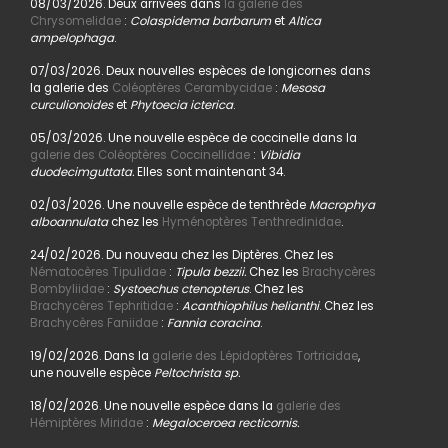
08/03/2026. Deux arrivées dans
la galerie des
Chrysomelidae
:
Colaspidema barbarum
et
Altica
ampelophaga
.
07/03/2026. Deux nouvelles espèces de longicornes dans
la galerie des
Coléoptères Cerambycidae
:
Mesosa
curculionoides
et
Phytoecia icterica
.
05/03/2026. Une nouvelle espèce de coccinelle dans la
galerie des Coléoptères Coccinellidae
:
Vibidia
duodecimguttata.
Elles sont maintenant 34.
02/03/2026. Une nouvelle espèce de tenthrède
Macrophya
alboannulata
chez les
Hyménoptères Tenthredinidae
.
24/02/2026. Du nouveau chez les Diptères. Chez les
Nématocères Tipulidae
:
Tipula bezzii.
Chez les
Brachycères
Bombyliidae
:
Systoechus ctenopterus
. Chez les
Brachycères Tephritidae
:
Acanthiophilus helianthi
. Chez les
Brachycères Faniidae
:
Fannia coracina
.
19/02/2026. Dans la
galerie des Lépidoptères Tortricidae
,
une nouvelle espèce
Peltochrista sp.
18/02/2026. Une nouvelle espèce dans la
galerie des
Hémiptères Miridae
:
Megaloceroea recticornis.