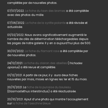
complétée par de nouvelles photos.
07/07/2022.
La fiche du taon des bromes
a été complétée
avec des photos du mâle.
07/06/2022.
La fiche de la syritte piolante
a été révisée et
actualisée.
01/02/2022. Nous avons significativement augmenté le
nombre de clés de détermination téléchargeables depuis
les pages de notre galerie. Il y en a aujourd’hui plus de 500.
30/01/2022.
La fiche du flamant rose
a été complétée par
de nouvelles photos.
24/12/2021.
La fiche du clairon des abeilles
(
Trichodes
apiarius
) a été revue et complétée.
01/12/2021. A partir de ce jour, il y aura deux fiches
nouvelles par mois, mises en lignes les 1er et 15 du mois.
20/11/2021. La
fiche de la punaise du bouleau
(Elasmostethus interstinctus) a été réactualisée.
20/10/2021. Ajout d’une photo qui montre l’accouplement
sur
la fiche de l’aeschne bleue.