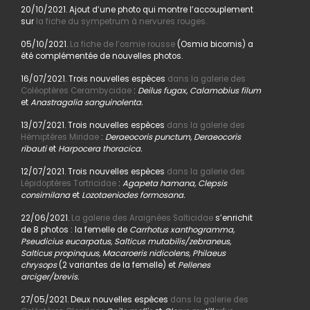
20/10/2021. Ajout d’une photo qui montre l’accouplement
sur
la fiche du sympetrum à nervures rouges.
05/10/2021.
La fiche de l’osmie rousse
(Osmia bicornis) a
été complémentée de nouvelles photos.
16/07/2021. Trois nouvelles espèces
dans la galerie des
Coléoptères Cerambycidae
:
Deilus fugax, Calamobius filum
et
Anastragalia sanguinolenta.
13/07/2021. Trois nouvelles espèces
dans la galerie des
Hémiptères Miridae
:
Deraeocoris punctum, Deraeocoris
ribauti
et
Harpocera thoracica.
12/07/2021. Trois nouvelles espèces
dans la galerie des
Lépidoptères Tortricidae
:
Agapeta hamana, Clepsis
consimilana
et
Lozotaeniodes formosana.
22/06/2021.
La galerie des Araignées Salticidae
s’enrichit
de 8 photos : la femelle de
Carrhotus xanthogramma,
Pseudicius eucarpatus, Salticus mutabilis/zebraneus,
Salticus propinquus, Macaroeris nidicolens, Philaeus
chrysops
(2 variantes de la femelle) et
Pellenes
arciger/brevis.
27/05/2021. Deux nouvelles espèces
dans la galerie des