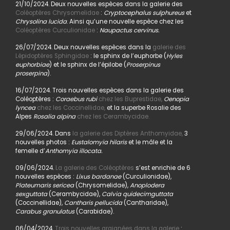
21/10/2024. Deux nouvelles espèces dans la galerie des
Coléoptères Chrysomelidae
:
Cryptocephalus sulphureus
et
Chrysolina lucida
. Ainsi qu’une nouvelle espèce chez les
Coléoptères Curculionidae
:
Naupactus cervinus.
26/07/2024. Deux nouvelles espèces dans la
galerie des
Lépidoptères Sphingidae
: le sphinx de l’euphorbe (
Hyles
euphorbiae
) et le sphinx de l’épilobe (
Proserpinus
proserpina
).
16/07/2024. Trois nouvelles espèces dans la galerie des
Coléoptères :
Coraebus rubi
chez les Buprestidae,
Oenopia
lyncea
chez les Coccinellidae,
et la superbe Rosalie des
Alpes
Rosalia alpina
chez les Cerambycidae.
29/06/2024. Dans
la galerie des Diptères Anthomyidae,
3
nouvelles photos :
Eustalomyia hilaris
et le mâle et la
femelle d’
Anthomyia illocata.
09/06/2024.
La galerie des Coléoptères
s’est enrichie de 6
nouvelles espèces :
Lixus bardanae
(Curculionidae),
Plateumaris sericea
(Chrysomelidae),
Anoplodera
sexguttata
(Cerambycidae),
Calvia quidecimguttata
(Coccinellidae),
Cantharis pellucida
(Cantharidae),
Carabus granulatus
(Carabidae).
06/04/2024.
Trois nouvelles araignées dans la galerie
: