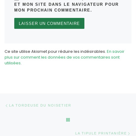
ET MON SITE DANS LE NAVIGATEUR POUR
MON PROCHAIN COMMENTAIRE.
Ce site utilise Akismet pour réduire les indésirables.
En savoir
plus sur comment les données de vos commentaires sont
utilisées
.
Parcourir les articles
Article précédent
LA TORDEUSE DU NOISETIER
RETOUR À LA LISTE DES AR
Ar
LA TIPULE PRINTANIÈRE