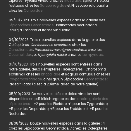
Diptères : Pyrellia vivida chez les
Muscidae,
Sphenometopa
fastuosa chez les
Sarcophagidae
et Physocephala pusilla
chez les
Conopidae.
09/10/2023. Trois nouvelles espèces dans la galerie des
Lépidoptères Geometridae
: Peribatodes secundaria,
Isturgia limbaria et Itame vincularia.
04/10/2023. Trois nouvelles espèces dans la galerie des
Coléoptères.
Coniocleonus excoriatus
chez les
Curculionidae
,
Parexochomus nigromaculatus
chez les
Coccinellidae
, et
Nyctophila reichii
chez les
Lampyridae
.
01/10/2023. Trois nouvelles espèces sont entrées dans
notre galerie, deux Hémiptères Hétéroptères : Chorosoma
schillingii chez les
Rhopalidae
et Raglius confusus chez les
Rhyparochromidae
, ainsi qu’un Lépidoptère
Geometridae
:
Idaea filicata (c’est la 23ème Idaea de notre galerie).
05/09/2023. De nouvelles clés de détermination sont
disponibles en pdf téléchargeables dans
notre galerie des
Lépidoptères
: +2 pour les Pieridae, +1 pour les Zygaenidae,
+5 pour les Drepanidae, +5 pour les Erebidae et +11 pour les
Noctuidae.
31/08/2023. Douze nouvelles espèces dans la galerie : 4
chez les Lépidoptères Geometridae, 7 chez les Coléoptères