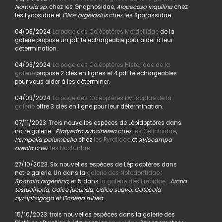
Nomisia sp
. chez les Gnaphosidae,
Alopecosa inquilina
chez
les Lycosidae et
Olios argelasius
chez les Sparassidae.
04/03/2024.
La page des Coléoptères Mordellidae
de la
galerie propose un pdf téléchargeable pour aider à leur
détermination.
04/03/2024.
La page des Coléoptères Histeridae de la
galerie
propose 2 clés en lignes et 4 pdf téléchargeables
pour vous aider à les déterminer.
04/03/2024.
La page des Coléoptères Dytiscidae de la
galerie
offre 3 clés en ligne pour leur détermination.
07/11/2023. Trois nouvelles espèces de Lépidoptères dans
notre galerie :
Platyedra subcinerea
chez
les Gelichiidae
,
Pempelia palumbella
chez
les Pyralidae
et
Xylocampa
areola
chez
les Noctuidae.
27/10/2023. Six nouvelles espèces de Lépidoptères dans
notre galerie. Un dans la
galerie des Notodontidae
:
Spatalia argentina,
et 5 dans
la galerie des Erebidae
:
Arctia
testudinaria, Odice jucunda, Odice suava, Catocala
nymphogoga et Ocneria rubea
.
15/10/2023. trois nouvelles espèces dans la galerie des