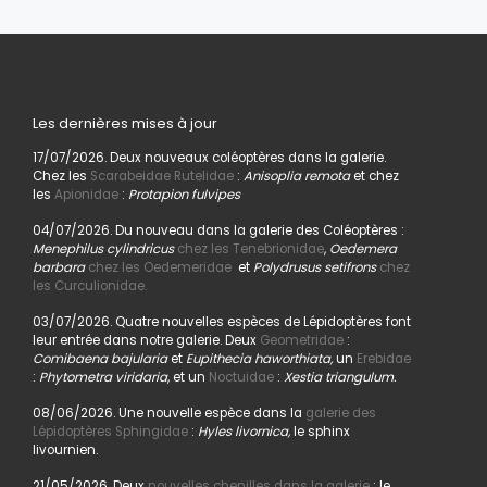
Les dernières mises à jour
17/07/2026. Deux nouveaux coléoptères dans la galerie.
Chez les
Scarabeidae Rutelidae
:
Anisoplia remota
et chez
les
Apionidae
:
Protapion fulvipes
04/07/2026. Du nouveau dans la galerie des Coléoptères :
Menephilus cylindricus
chez les Tenebrionidae
,
Oedemera
barbara
chez les Oedemeridae
et
Polydrusus setifrons
chez
les Curculionidae.
03/07/2026. Quatre nouvelles espèces de Lépidoptères font
leur entrée dans notre galerie. Deux
Geometridae
:
Comibaena bajularia
et
Eupithecia haworthiata,
un
Erebidae
:
Phytometra viridaria
, et un
Noctuidae
:
Xestia triangulum.
08/06/2026. Une nouvelle espèce dans la
galerie des
Lépidoptères Sphingidae
:
Hyles livornica,
le sphinx
livournien.
21/05/2026. Deux
nouvelles chenilles dans la galerie
: le