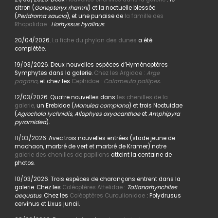
citron (
Gonepteryx rhamni
) et la noctuelle blessée
(
Peridroma saucia
), et une punaise de
la famille des
Rhopalidae :
Liorhyssus hyalinus.
20/04/2026.
La fiche du phylan des dunes
a été
complétée.
19/03/2026. Deux nouvelles espèces d’Hyménoptères
Symphytes dans la galerie.
Chez les Argidae :
Arge
pagana
,
et chez les
Cephidae :
Calameuta pallipes.
12/03/2026. Quatre nouvelles dans
les chenilles de la
galerie,
un Erebidae (
Manulea complana
) et trois Noctuidae
(
Agrochola lychnidis, Allophyes oxyacanthae
et
Amphipyra
pyramidea
).
11/03/2026. Avec trois nouvelles entrées (stade jeune de
machaon, marbré de vert et marbré de Kramer) notre
galerie des chenilles de papillons
atteint la centaine de
photos.
10/03/2026. Trois espèces de charançons entrent dans la
galerie. Chez les
Coléoptères Attelidae
:
Tatianarhynchites
aequatus
. Chez les
Coléoptères Curculionidae
: Polydrusus
cervinus et Lixus juncii.