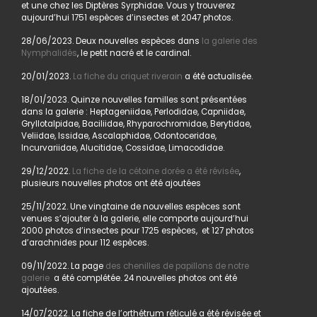
et une chez les Diptères Syrphidae. Vous y trouverez
aujourd’hui 1751 espèces d’insectes et 2047 photos.
28/06/2023. Deux nouvelles espèces dans
la galerie des
Nymphalidés
, le petit nacré et le cardinal.
20/01/2023.
La fiche du criquet riverain
a été actualisée.
18/01/2023. Quinze nouvelles familles sont présentées
dans la galerie : Heptageniidae, Perlodidae, Capniidae,
Gryllotalpidae, Baciliidae, Rhyparochromidae, Berytidae,
Veliidae, Issidae, Ascalaphidae, Odontoceridae,
Incurvariidae, Alucitidae, Cossidae, Limacodidae.
29/12/2022.
La fiche de la cétoine dorée a été révisée
,
plusieurs nouvelles photos ont été ajoutées
25/11/2022. Une vingtaine de nouvelles espèces sont
venues s’ajouter à la galerie, elle comporte aujourd’hui
2000 photos d’insectes pour 1725 espèces, et 127 photos
d’arachnides pour 112 espèces.
09/11/2022. La page
des chenilles de papillons de notre
galerie
a été complétée. 24 nouvelles photos ont été
ajoutées.
14/07/2022. La fiche de l’orthétrum réticulé a été révisée et