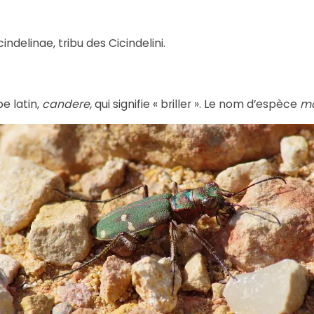
ndelinae, tribu des Cicindelini.
be latin,
candere,
qui signifie « briller ». Le nom d’espèce
m