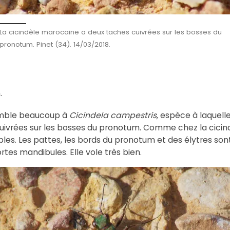
La cicindèle marocaine a deux taches cuivrées sur les bosses du
pronotum. Pinet (34). 14/03/2018.
.
emble beaucoup à
Cicindela campestris,
espèce à laquelle
cuivrées sur les bosses du pronotum. Comme chez la cicind
bles. Les pattes, les bords du pronotum et des élytres son
rtes mandibules. Elle vole très bien.