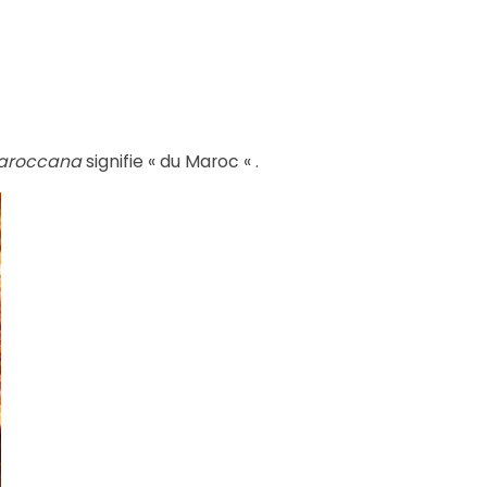
aroccana
signifie « du Maroc « .