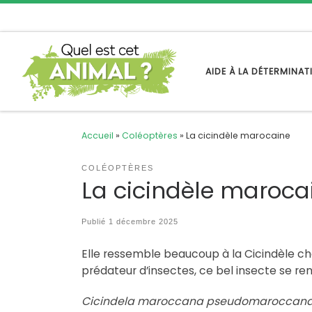
Passer au contenu
AIDE À LA DÉTERMINA
Accueil
»
Coléoptères
»
La cicindèle marocaine
COLÉOPTÈRES
La cicindèle maroca
Publié
1 décembre 2025
Elle ressemble beaucoup à la Cicindèle c
prédateur d’insectes, ce bel insecte se re
Cicindela maroccana pseudomaroccan