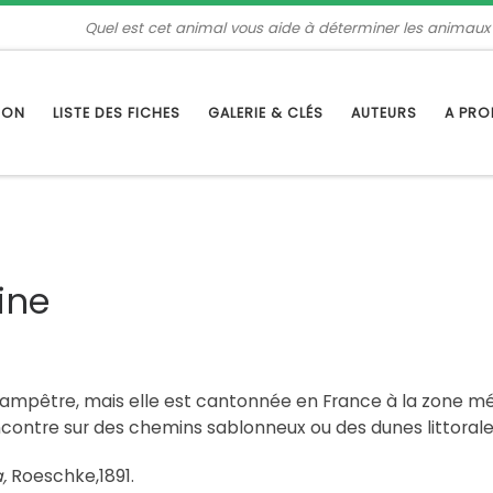
Quel est cet animal vous aide à déterminer les animaux
TION
LISTE DES FICHES
GALERIE & CLÉS
AUTEURS
A PR
ine
hampêtre, mais elle est cantonnée en France à la zone m
ncontre sur des chemins sablonneux ou des dunes littorale
a,
Roeschke,1891.