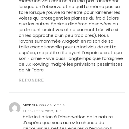
même individu car il ne s’effaie pas facilement
lorsque on l’observe et ne quitte même pas sa
toile lorsque j’ouvre la fenêtre pour ramener les
volets qui protègent les plantes du froid (alors
que les autres épeires diadème observées au
jardin sont craintives et se cachent très vite si
on les approche d’un peu trop près). Nous
l’avons surnommée Aragoth en raison de sa
taille exceptionnelle pour un individu de cette
espèce, ma petite fille ayant l’espoir secret que
son « amie » vive aussi longtemps que l’araignée
de J.K Rowling, malgré les prévisions pessimistes
de Mr Fabre.
RÉPONDRE
Michel
Auteur de l’article
11 novembre 2012,
18h35
belle initiation à l’observation de la nature.
J’espère que vous aurez la chance de
découvrir les petites épeires à l’éclosion !!