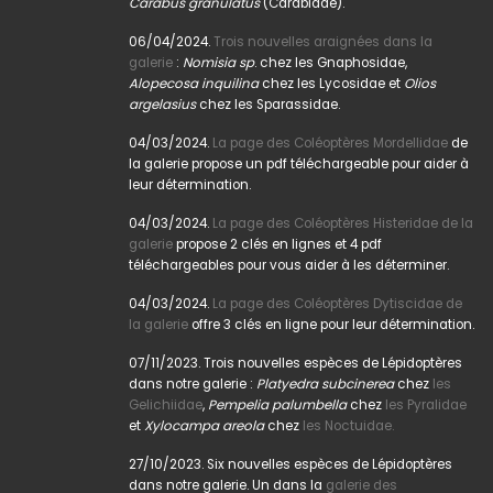
Carabus granulatus
(Carabidae).
06/04/2024.
Trois nouvelles araignées dans la
galerie
:
Nomisia sp
. chez les Gnaphosidae,
Alopecosa inquilina
chez les Lycosidae et
Olios
argelasius
chez les Sparassidae.
04/03/2024.
La page des Coléoptères Mordellidae
de
la galerie propose un pdf téléchargeable pour aider à
leur détermination.
04/03/2024.
La page des Coléoptères Histeridae de la
galerie
propose 2 clés en lignes et 4 pdf
téléchargeables pour vous aider à les déterminer.
04/03/2024.
La page des Coléoptères Dytiscidae de
la galerie
offre 3 clés en ligne pour leur détermination.
07/11/2023. Trois nouvelles espèces de Lépidoptères
dans notre galerie :
Platyedra subcinerea
chez
les
Gelichiidae
,
Pempelia palumbella
chez
les Pyralidae
et
Xylocampa areola
chez
les Noctuidae.
27/10/2023. Six nouvelles espèces de Lépidoptères
dans notre galerie. Un dans la
galerie des