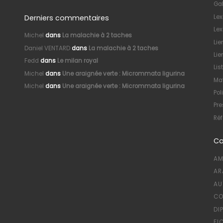
Gal
Derniers commentaires
Le
Lex
Michel
dans
La malachie à 2 taches
Lie
Daniel VENTARD
dans
La malachie à 2 taches
Lie
Fedd
dans
Le milan royal
Lis
Michel
dans
Une araignée verte : Micrommata ligurina
Mat
Michel
dans
Une araignée verte : Micrommata ligurina
Pol
Pre
Réf
Ca
AM
AR
AU
CO
DI
FI