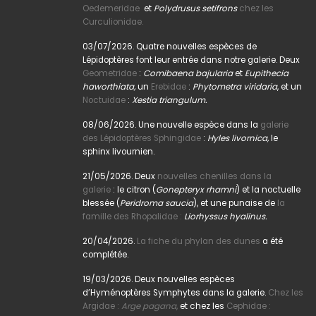
Oedemeridae
et
Polydrusus setifrons
chez les
Curculionidae.
03/07/2026. Quatre nouvelles espèces de
Lépidoptères font leur entrée dans notre galerie. Deux
Geometridae
:
Comibaena bajularia
et
Eupithecia
haworthiata,
un
Erebidae
:
Phytometra viridaria
, et un
Noctuidae
:
Xestia triangulum.
08/06/2026. Une nouvelle espèce dans la
galerie
des Lépidoptères Sphingidae
:
Hyles livornica,
le
sphinx livournien.
21/05/2026. Deux
nouvelles chenilles dans la
galerie
: le citron (
Gonepteryx rhamni
) et la noctuelle
blessée (
Peridroma saucia
), et une punaise de
la
famille des Rhopalidae :
Liorhyssus hyalinus.
20/04/2026.
La fiche du phylan des dunes
a été
complétée.
19/03/2026. Deux nouvelles espèces
d’Hyménoptères Symphytes dans la galerie.
Chez les
Argidae :
Arge pagana
,
et chez les
Cephidae :