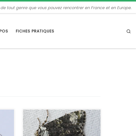
 de tout genre que vous pouvez rencontrer en France et en Europe.
Se
OPOS
FICHES PRATIQUES
et
Cette noctuelle est assez facile à
identifier grâce aux motifs du thorax
et des ailes antérieures. Sa chenille
est polyphage, ce qui explique qu’elle