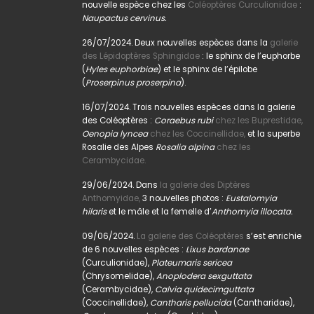
nouvelle espèce chez les
Coléoptères Curculionidae
:
Naupactus cervinus.
26/07/2024. Deux nouvelles espèces dans la
galerie
des Lépidoptères Sphingidae
: le sphinx de l’euphorbe
(
Hyles euphorbiae
) et le sphinx de l’épilobe
(
Proserpinus proserpina
).
16/07/2024. Trois nouvelles espèces dans la galerie
des Coléoptères :
Coraebus rubi
chez les Buprestidae,
Oenopia lyncea
chez les Coccinellidae,
et la superbe
Rosalie des Alpes
Rosalia alpina
chez les
Cerambycidae.
29/06/2024. Dans
la galerie des Diptères
Anthomyidae,
3 nouvelles photos :
Eustalomyia
hilaris
et le mâle et la femelle d’
Anthomyia illocata.
09/06/2024.
La galerie des Coléoptères
s’est enrichie
de 6 nouvelles espèces :
Lixus bardanae
(Curculionidae),
Plateumaris sericea
(Chrysomelidae),
Anoplodera sexguttata
(Cerambycidae),
Calvia quidecimguttata
(Coccinellidae),
Cantharis pellucida
(Cantharidae),