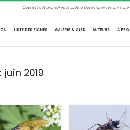
Quel est cet animal vous aide à déterminer les animaux
TION
LISTE DES FICHES
GALERIE & CLÉS
AUTEURS
A PR
:
juin 2019
ixes font partie des plus gros
C’est une espèce très répandue 
ançons de notre faune. Le lixe
que l’on peut rencontrer dans
reux est présent dans toute la
différents milieux. Elle est plutôt
e, mais il est plus fréquent dans
grégaire et il n’est pas rare de