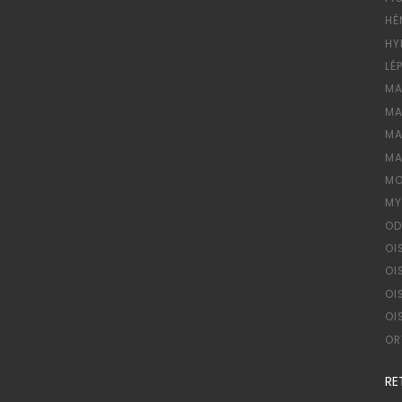
HÉ
HY
LÉ
MA
MA
MA
MA
MO
MY
OD
OI
OI
OI
OI
OR
RE