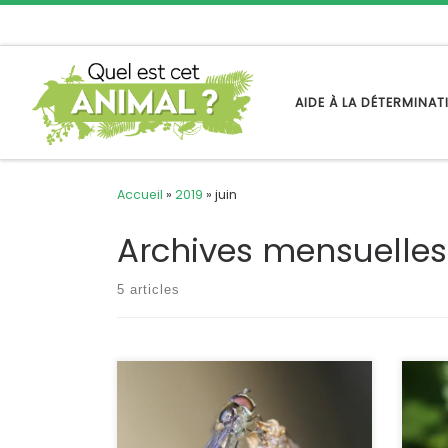
Passer au contenu
AIDE À LA DÉTERMINA
Accueil
»
2019
»
juin
Archives mensuelles
5 articles
Ce petit syprhe n’a pas de nom
Les l
vernaculaire ni en français ni dans
char
une autre langue. C’est une injustice
poud
car c’est une espèce très commune
Franc