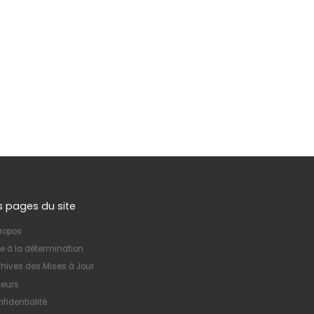
s pages du site
ropos
e à la détermination
hives des Mises à Jour
teurs
fidentialité