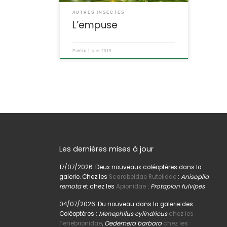
corps. Autre détail qui les distingue, la
femelle ne dévore […]
AUTRES INSECTES
L’empuse
Publié
1 juin 2019
Les dernières mises à jour
17/07/2026. Deux nouveaux coléoptères dans la
galerie. Chez les
Scarabeidae Rutelidae
:
Anisoplia
remota
et chez les
Apionidae
:
Protapion fulvipes
04/07/2026. Du nouveau dans la galerie des
Coléoptères :
Menephilus cylindricus
chez les
Tenebrionidae
,
Oedemera barbara
chez les