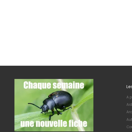
Le
A p
Aid
Arc
Au
Con