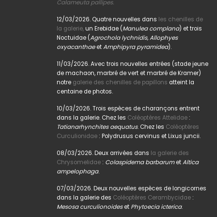
Calameuta pallipes.
12/03/2026. Quatre nouvelles dans
les chenilles de
la galerie,
un Erebidae (
Manulea complana
) et trois
Noctuidae (
Agrochola lychnidis, Allophyes
oxyacanthae
et
Amphipyra pyramidea
).
11/03/2026. Avec trois nouvelles entrées (stade jeune
de machaon, marbré de vert et marbré de Kramer)
notre
galerie des chenilles de papillons
atteint la
centaine de photos.
10/03/2026. Trois espèces de charançons entrent
dans la galerie. Chez les
Coléoptères Attelidae
:
Tatianarhynchites aequatus
. Chez les
Coléoptères
Curculionidae
: Polydrusus cervinus et Lixus juncii.
08/03/2026. Deux arrivées dans
la galerie des
Chrysomelidae
:
Colaspidema barbarum
et
Altica
ampelophaga
.
07/03/2026. Deux nouvelles espèces de longicornes
dans la galerie des
Coléoptères Cerambycidae
:
Mesosa curculionoides
et
Phytoecia icterica
.