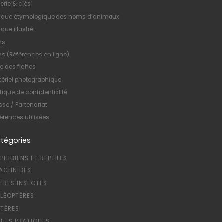
erie & clés
xique étymologique des noms d’animaux
ique illustré
ns
ns (Références en ligne)
te des fiches
ériel photographique
itique de confidentialité
sse / Partenariat
érences utilisées
tégories
PHIBIENS ET REPTILES
ACHNIDES
TRES INSECTES
LÉOPTÈRES
PTÈRES
CHES PRATIQUES