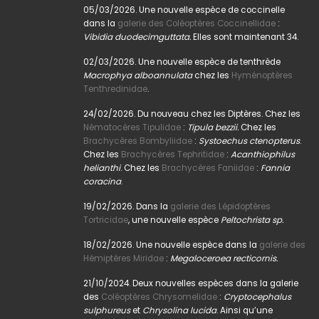
05/03/2026. Une nouvelle espèce de coccinelle
dans la
galerie des Coléoptères Coccinellidae
:
Vibidia duodecimguttata.
Elles sont maintenant 34.
02/03/2026. Une nouvelle espèce de tenthrède
Macrophya alboannulata
chez les
Hyménoptères
Tenthredinidae
.
24/02/2026. Du nouveau chez les Diptères. Chez les
Nématocères Tipulidae
:
Tipula bezzii.
Chez les
Brachycères Bombyliidae
:
Systoechus ctenopterus
.
Chez les
Brachycères Tephritidae
:
Acanthiophilus
helianthi
. Chez les
Brachycères Faniidae
:
Fannia
coracina
.
19/02/2026. Dans la
galerie des Lépidoptères
Tortricidae
, une nouvelle espèce
Peltochrista sp.
18/02/2026. Une nouvelle espèce dans la
galerie des
Hémiptères Miridae
:
Megaloceroea recticornis.
21/10/2024. Deux nouvelles espèces dans la galerie
des
Coléoptères Chrysomelidae
:
Cryptocephalus
sulphureus
et
Chrysolina lucida
. Ainsi qu’une