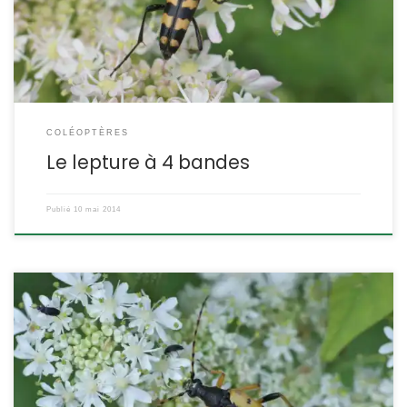
Cerambycidae ETYMOLOGIE : Leptura = à extrémité mince et
quadrifasciata = à 4 bandes. DESCRIPTION : Taille : entre 10 et […]
COLÉOPTÈRES
Le lepture à 4 bandes
Publié
10 mai 2014
Un longicorne élégant, visible sur les ombellifères, et
reconnaissable à ses élytres jaunes tachetés de noir. Rutpela
maculata (ex- Strangalia maculata)(ex- Leptura maculata).
POSITION SYSTÉMATIQUE : Insecte Coléoptère Famille des
Cerambycidae ETYMOLOGIE : maculata = tacheté. DESCRIPTION :