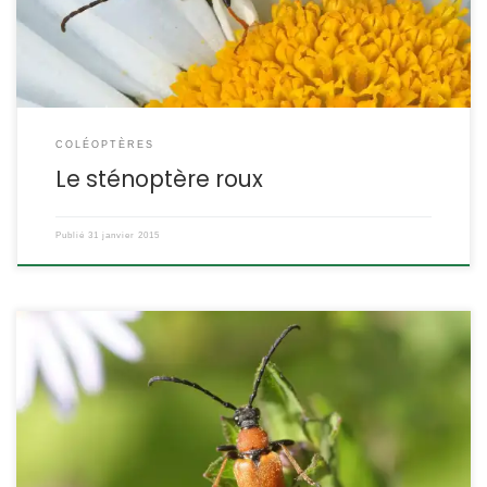
étroites, et rufus = roux DESCRIPTION : Taille : entre 7 et […]
COLÉOPTÈRES
Le sténoptère roux
Publié
31 janvier 2015
Il existe plusieurs espèces de Cerambycidae que l’on a baptisées
« leptures ». Leur nom de genre a fait l’objet de plusieurs révisions :
Leptura, Corymbia, Stictoleptura etc. Celle-ci est rouge et
commune. Stictoleptura rubra (ex Leptura rubra, ex-Corymbia
rubra) POSITION SYSTÉMATIQUE : Insecte Coléoptère Famille des