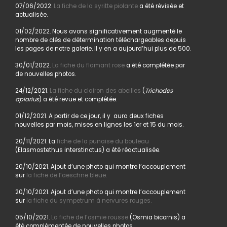
07/06/2022.
La fiche de la syritte piolante
a été révisée et
actualisée.
01/02/2022. Nous avons significativement augmenté le
nombre de clés de détermination téléchargeables depuis
les pages de notre galerie. Il y en a aujourd’hui plus de 500.
30/01/2022.
La fiche du flamant rose
a été complétée par
de nouvelles photos.
24/12/2021.
La fiche du clairon des abeilles
(
Trichodes
apiarius
) a été revue et complétée.
01/12/2021. A partir de ce jour, il y aura deux fiches
nouvelles par mois, mises en lignes les 1er et 15 du mois.
20/11/2021. La
fiche de la punaise du bouleau
(Elasmostethus interstinctus) a été réactualisée.
20/10/2021. Ajout d’une photo qui montre l’accouplement
sur
la fiche de l’aeschne bleue.
20/10/2021. Ajout d’une photo qui montre l’accouplement
sur
la fiche du sympetrum à nervures rouges.
05/10/2021.
La fiche de l’osmie rousse
(Osmia bicornis) a
été complémentée de nouvelles photos.