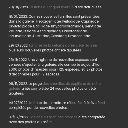
20/01/2023.
La fiche du criquet riverain
a été actualisée.
18/01/2023. Quinze nouvelles familles sont présentées
dans la galerie : Heptageniidae, Perlodidae, Capniidae,
Gryllotalpidae, Baciliidae, Rhyparochromidae, Berytidae,
Veliidae, Issidae, Ascalaphidae, Odontoceridae,
Incurvariidae, Alucitidae, Cossidae, Limacodidae.
29/12/2022.
La fiche de la cétoine dorée a été révisée
,
plusieurs nouvelles photos ont été ajoutées
25/11/2022. Une vingtaine de nouvelles espèces sont
venues s’ajouter à la galerie, elle comporte aujourd’hui
2000 photos d’insectes pour 1725 espèces, et 127 photos
d’arachnides pour 112 espèces.
09/11/2022. La page
des chenilles de papillons de notre
galerie
a été complétée. 24 nouvelles photos ont été
ajoutées.
14/07/2022. La fiche de l’orthétrum réticulé a été révisée et
complétée par de nouvelles photos.
07/07/2022.
La fiche du taon des bromes
a été complétée
avec des photos du mâle.