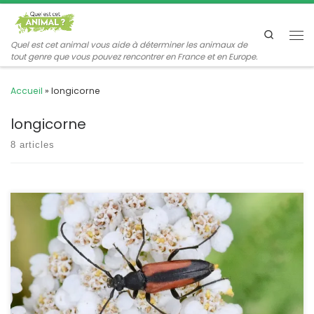
Passer au contenu
Search
Me
Quel est cet animal vous aide à déterminer les animaux de
tout genre que vous pouvez rencontrer en France et en Europe.
Accueil
»
longicorne
longicorne
8 articles
Les leptures sont réparties en plusieurs genres, dont Leptura,
Rutpela (anagramme du précédent), Stictoleptura,
Pseudovadonia, Alosterna et Stenurella. Beaucoup d’espèces se
ressemblent, celle-ci se reconnait à la suture noire des élytres,
bien plus épaisse chez les femelles qui ont les antennes moins
longues que celles des mâles. Stenurella melanura