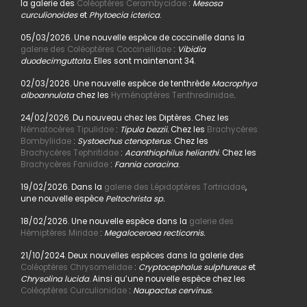
la galerie des
Coléoptères Cerambycidae
:
Mesosa
curculionoides
et
Phytoecia icterica
.
05/03/2026. Une nouvelle espèce de coccinelle dans la
galerie des Coléoptères Coccinellidae
:
Vibidia
duodecimguttata.
Elles sont maintenant 34.
02/03/2026. Une nouvelle espèce de tenthrède
Macrophya
alboannulata
chez les
Hyménoptères Tenthredinidae
.
24/02/2026. Du nouveau chez les Diptères. Chez les
Nématocères Tipulidae
:
Tipula bezzii.
Chez les
Brachycères
Bombyliidae
:
Systoechus ctenopterus
. Chez les
Brachycères Tephritidae
:
Acanthiophilus helianthi
. Chez les
Brachycères Faniidae
:
Fannia coracina
.
19/02/2026. Dans la
galerie des Lépidoptères Tortricidae
,
une nouvelle espèce
Peltochrista sp.
18/02/2026. Une nouvelle espèce dans la
galerie des
Hémiptères Miridae
:
Megaloceroea recticornis.
21/10/2024. Deux nouvelles espèces dans la galerie des
Coléoptères Chrysomelidae
:
Cryptocephalus sulphureus
et
Chrysolina lucida
. Ainsi qu’une nouvelle espèce chez les
Coléoptères Curculionidae
:
Naupactus cervinus.