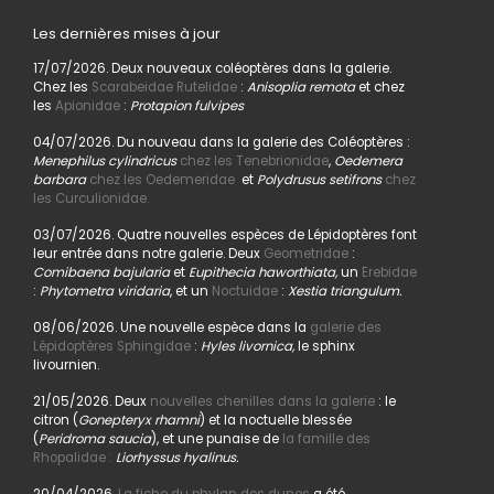
Les dernières mises à jour
17/07/2026. Deux nouveaux coléoptères dans la galerie.
Chez les
Scarabeidae Rutelidae
:
Anisoplia remota
et chez
les
Apionidae
:
Protapion fulvipes
04/07/2026. Du nouveau dans la galerie des Coléoptères :
Menephilus cylindricus
chez les Tenebrionidae
,
Oedemera
barbara
chez les Oedemeridae
et
Polydrusus setifrons
chez
les Curculionidae.
03/07/2026. Quatre nouvelles espèces de Lépidoptères font
leur entrée dans notre galerie. Deux
Geometridae
:
Comibaena bajularia
et
Eupithecia haworthiata,
un
Erebidae
:
Phytometra viridaria
, et un
Noctuidae
:
Xestia triangulum.
08/06/2026. Une nouvelle espèce dans la
galerie des
Lépidoptères Sphingidae
:
Hyles livornica,
le sphinx
livournien.
21/05/2026. Deux
nouvelles chenilles dans la galerie
: le
citron (
Gonepteryx rhamni
) et la noctuelle blessée
(
Peridroma saucia
), et une punaise de
la famille des
Rhopalidae :
Liorhyssus hyalinus.