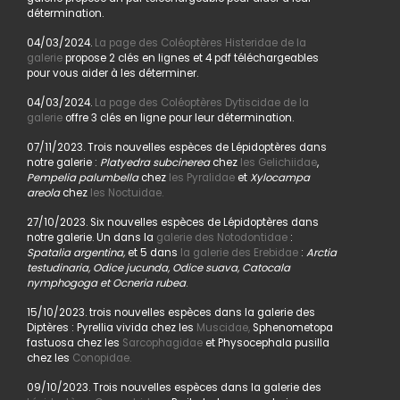
détermination.
04/03/2024.
La page des Coléoptères Histeridae de la
galerie
propose 2 clés en lignes et 4 pdf téléchargeables
pour vous aider à les déterminer.
04/03/2024.
La page des Coléoptères Dytiscidae de la
galerie
offre 3 clés en ligne pour leur détermination.
07/11/2023. Trois nouvelles espèces de Lépidoptères dans
notre galerie :
Platyedra subcinerea
chez
les Gelichiidae
,
Pempelia palumbella
chez
les Pyralidae
et
Xylocampa
areola
chez
les Noctuidae.
27/10/2023. Six nouvelles espèces de Lépidoptères dans
notre galerie. Un dans la
galerie des Notodontidae
:
Spatalia argentina,
et 5 dans
la galerie des Erebidae
:
Arctia
testudinaria, Odice jucunda, Odice suava, Catocala
nymphogoga et Ocneria rubea
.
15/10/2023. trois nouvelles espèces dans la galerie des
Diptères : Pyrellia vivida chez les
Muscidae,
Sphenometopa
fastuosa chez les
Sarcophagidae
et Physocephala pusilla
chez les
Conopidae.
09/10/2023. Trois nouvelles espèces dans la galerie des