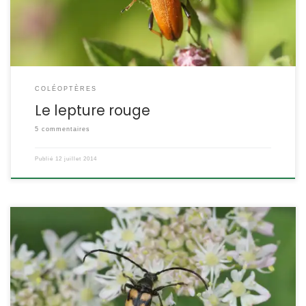
Cerambycidae ETYMOLOGIE : Leptura = queue mince, et rubra =
[…]
COLÉOPTÈRES
Le lepture rouge
5 commentaires
Publié
12 juillet 2014
Cette lepture se reconnaît aisément à la coloration de ses élytres,
jaunes avec 4 larges bandes noires. Pas vraiment rare, cette
espèce est toutefois assez localisée. Leptura quadrifasciata
POSITION SYSTÉMATIQUE : Insecte Coléoptère Famille des