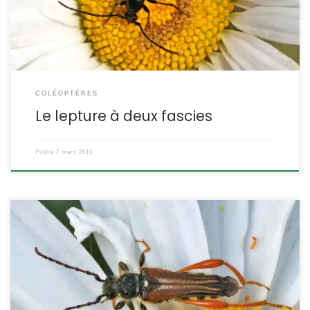
étranglée (concerne le cou) et bifasciata = à deux bandes.
DESCRIPTION : Taille : entre […]
COLÉOPTÈRES
Le lepture à deux fascies
Publié
7 mars 2015
C’est un longicorne commun sur les ombelles d’apiacées ou les
fleurs d’asters et de marguerites. Ses élytres roux, effilés, son
abdomen rayé et ses longues antennes sont reconnaissables.
Stenopterus rufus POSITION SYSTÉMATIQUE : Insecte, Coléoptère
Famille des Cerambycidae ETYMOLOGIE : Stenopterus = aux ailes