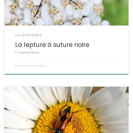
Linnaeus,1758 La lepture […]
COLÉOPTÈRES
La lepture à suture noire
2 commentaires
Publié
1 décembre 2021
Un longicorne assez commun sur les fleurs d’Apiacées. Attention,
plusieurs espèces se ressemblent chez les genres Stenurella,
Stictoleptura et Strangalia. Stenurella bifasciata (ex- Strangalia
bifasciata) Le lepture de pique POSITION SYSTÉMATIQUE : Insecte
Coléoptère Famille des Cerambycidae ETYMOLOGIE : Strangalia =