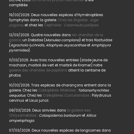
20/04/2026.
La fiche du phylan des dunes
a été
complétée.
19/03/2026. Deux nouvelles espèces d’Hyménoptères
Symphytes dans la galerie.
Chez les Argidae :
Arge
pagana
,
et chez les
Cephidae :
Calameuta pallipes.
12/03/2026. Quatre nouvelles dans
les chenilles de la
galerie,
un Erebidae (
Manulea complana
) et trois Noctuidae
(
Agrochola lychnidis, Allophyes oxyacanthae
et
Amphipyra
pyramidea
).
11/03/2026. Avec trois nouvelles entrées (stade jeune de
machaon, marbré de vert et marbré de Kramer) notre
galerie des chenilles de papillons
atteint la centaine de
photos.
10/03/2026. Trois espèces de charançons entrent dans la
galerie. Chez les
Coléoptères Attelidae
:
Tatianarhynchites
aequatus
. Chez les
Coléoptères Curculionidae
: Polydrusus
cervinus et Lixus juncii.
08/03/2026. Deux arrivées dans
la galerie des
Chrysomelidae
:
Colaspidema barbarum
et
Altica
ampelophaga
.
07/03/2026. Deux nouvelles espèces de longicornes dans