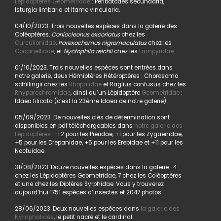
Lépidoptères Geometridae
: Peribatodes secundaria,
Isturgia limbaria et Itame vincularia.
04/10/2023. Trois nouvelles espèces dans la galerie des
Coléoptères.
Coniocleonus excoriatus
chez les
Curculionidae
,
Parexochomus nigromaculatus
chez les
Coccinellidae
, et
Nyctophila reichii
chez les
Lampyridae
.
01/10/2023. Trois nouvelles espèces sont entrées dans
notre galerie, deux Hémiptères Hétéroptères : Chorosoma
schillingii chez les
Rhopalidae
et Raglius confusus chez les
Rhyparochromidae
, ainsi qu’un Lépidoptère
Geometridae
:
Idaea filicata (c’est la 23ème Idaea de notre galerie).
05/09/2023. De nouvelles clés de détermination sont
disponibles en pdf téléchargeables dans
notre galerie des
Lépidoptères
: +2 pour les Pieridae, +1 pour les Zygaenidae,
+5 pour les Drepanidae, +5 pour les Erebidae et +11 pour les
Noctuidae.
31/08/2023. Douze nouvelles espèces dans la galerie : 4
chez les Lépidoptères Geometridae, 7 chez les Coléoptères
et une chez les Diptères Syrphidae. Vous y trouverez
aujourd’hui 1751 espèces d’insectes et 2047 photos.
28/06/2023. Deux nouvelles espèces dans
la galerie des
Nymphalidés
, le petit nacré et le cardinal.