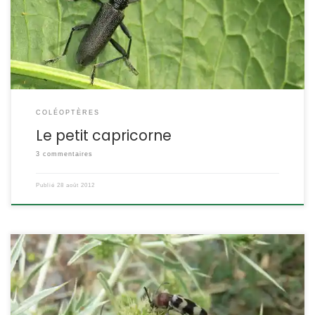
Coléoptère Famille des Cerambycidae ETYMOLOGIE : Cerambyx =
nom grec d’un insecte à grandes cornes et scopollii = dédié à
Scopoli, naturaliste italien DESCRIPTION : Taille : […]
COLÉOPTÈRES
Le petit capricorne
3 commentaires
Publié
28 août 2012
C’est un petit longicorne méridional. Les trois bandes noires de
ses élytres gris constituent son signe distinctif. Le chlorophore à 3