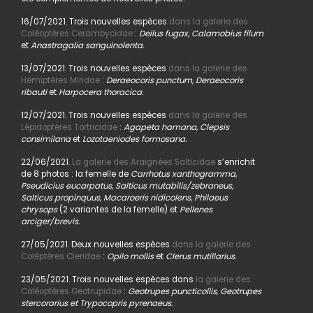
16/07/2021. Trois nouvelles espèces
dans la galerie des
Coléoptères Cerambycidae
:
Deilus fugax, Calamobius filum
et
Anastragalia sanguinolenta.
13/07/2021. Trois nouvelles espèces
dans la galerie des
Hémiptères Miridae
:
Deraeocoris punctum, Deraeocoris
ribauti
et
Harpocera thoracica.
12/07/2021. Trois nouvelles espèces
dans la galerie des
Lépidoptères Tortricidae
:
Agapeta hamana, Clepsis
consimilana
et
Lozotaeniodes formosana.
22/06/2021.
La galerie des Araignées Salticidae
s’enrichit
de 8 photos : la femelle de
Carrhotus xanthogramma,
Pseudicius eucarpatus, Salticus mutabilis/zebraneus,
Salticus propinquus, Macaroeris nidicolens, Philaeus
chrysops
(2 variantes de la femelle) et
Pellenes
arciger/brevis.
27/05/2021. Deux nouvelles espèces
dans la galerie des
Coléptères Cleridae
:
Opilo mollis
et
Clerus mutillarius.
23/05/2021. Trois nouvelles espèces dans
la galerie des
Coléoptères Geotrupidae
:
Geotrupes puncticollis, Geotrupes
stercorarius et Trypocopris pyrenaeus.