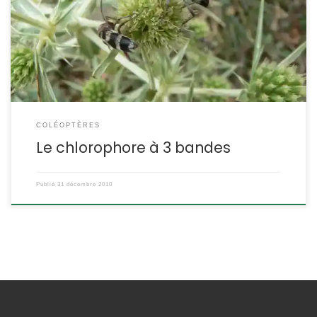
bandes Chlorophorus trifasciatus POSITION SYSTÉMATIQUE :
Insecte Coléoptère Famille des Cerambycidae ETYMOLOGIE :
trifasciatus = à trois bandes DESCRIPTION : Taille : 6 à 9 mm
jusqu’à 11 mm Forme, allure : coléoptère noir et gris, […]
COLÉOPTÈRES
Le chlorophore à 3 bandes
Publié
31 décembre 2010