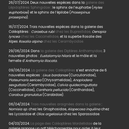
26/07/2024. Deux nouvelles espèces dans la
galerie des
Lépidoptères Sphingidae
: le sphinx de l’euphorbe (
Hyles
euphorbiae
) et le sphinx de l’épilobe (
Proserpinus
proserpina
).
16/07/2024. Trois nouvelles espèces dans la galerie des
Coléoptères :
Coraebus rubi
chez les Buprestidae,
Oenopia
lyncea
chez les Coccinellidae,
et la superbe Rosalie des
Alpes
Rosalia alpina
chez les Cerambycidae.
29/06/2024. Dans
la galerie des Diptères Anthomyidae,
3
nouvelles photos :
Eustalomyia hilaris
et le mâle et la
femelle d’
Anthomyia illocata.
09/06/2024.
La galerie des Coléoptères
s’est enrichie de 6
nouvelles espèces :
Lixus bardanae
(Curculionidae),
Plateumaris sericea
(Chrysomelidae),
Anoplodera
sexguttata
(Cerambycidae),
Calvia quidecimguttata
(Coccinellidae),
Cantharis pellucida
(Cantharidae),
Carabus granulatus
(Carabidae).
06/04/2024.
Trois nouvelles araignées dans la galerie
:
Nomisia sp
. chez les Gnaphosidae,
Alopecosa inquilina
chez
les Lycosidae et
Olios argelasius
chez les Sparassidae.
04/03/2024.
La page des Coléoptères Mordellidae
de la
galerie propose un pdf téléchargeable pour aider à leur