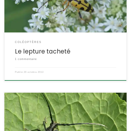
Taille : 14 à 20 mm Forme, allure : ce cérambycidé est très
allongé, qui se rétrécit vers l’arrière. […]
COLÉOPTÈRES
Le lepture tacheté
1 commentaire
Publié
26 octobre 2013
Au premier coup d’œil on reconnait un longicorne à ses
antennes. Plus longues chez le mâle, elle ont ici la longueur du
corps. Cerambyx scopolii POSITION SYSTÉMATIQUE : Insecte,