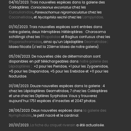
04/10/2023. Trois nouvelles espèces dans la galerie des
Coléoptères.
Coniocleonus excoriatus
chez les
Curculionidae
,
Parexochomus nigromaculatus
chez les
Coccinellidae
, et
Nyctophila reichii
chez les
Lampyridae
.
01/10/2023. Trois nouvelles espèces sont entrées dans
notre galerie, deux Hémiptères Hétéroptères : Chorosoma
schillingii chez les
Rhopalidae
et Raglius confusus chez les
Rhyparochromidae
, ainsi qu’un Lépidoptère
Geometridae
:
Idaea filicata (c’est la 23ème Idaea de notre galerie).
05/09/2023. De nouvelles clés de détermination sont
disponibles en pdf téléchargeables dans
notre galerie des
Lépidoptères
: +2 pour les Pieridae, +1 pour les Zygaenidae,
+5 pour les Drepanidae, +5 pour les Erebidae et +11 pour les
Noctuidae.
31/08/2023. Douze nouvelles espèces dans la galerie : 4
chez les Lépidoptères Geometridae, 7 chez les Coléoptères
et une chez les Diptères Syrphidae. Vous y trouverez
aujourd’hui 1751 espèces d’insectes et 2047 photos.
28/06/2023. Deux nouvelles espèces dans
la galerie des
Nymphalidés
, le petit nacré et le cardinal.
20/01/2023.
La fiche du criquet riverain
a été actualisée.