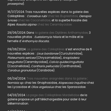
proserpina
).
16/07/2024. Trois nouvelles espèces dans la galerie des
Coléoptères :
Coraebus rubi
chez les Buprestidae,
Oenopia
lyncea
chez les Coccinellidae,
et la superbe Rosalie des
Alpes
Rosalia alpina
chez les Cerambycidae.
29/06/2024. Dans
la galerie des Diptères Anthomyidae,
3
nouvelles photos :
Eustalomyia hilaris
et le mâle et la
femelle d’
Anthomyia illocata.
09/06/2024.
La galerie des Coléoptères
s’est enrichie de 6
nouvelles espèces :
Lixus bardanae
(Curculionidae),
Plateumaris sericea
(Chrysomelidae),
Anoplodera
sexguttata
(Cerambycidae),
Calvia quidecimguttata
(Coccinellidae),
Cantharis pellucida
(Cantharidae),
Carabus granulatus
(Carabidae).
06/04/2024.
Trois nouvelles araignées dans la galerie
:
Nomisia sp
. chez les Gnaphosidae,
Alopecosa inquilina
chez
les Lycosidae et
Olios argelasius
chez les Sparassidae.
04/03/2024.
La page des Coléoptères Mordellidae
de la
galerie propose un pdf téléchargeable pour aider à leur
détermination.