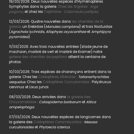
19/03/2026. Deux nouvelles espèces d’Hyménoptères
Symphytes dans la galerie.
Chez les Argidae :
Arge
pagana
,
et chez les
Cephidae :
Calameuta pallipes.
12/03/2026. Quatre nouvelles dans
les chenilles de la
galerie,
un Erebidae (
Manulea complana
) et trois Noctuidae
(
Agrochola lychnidis, Allophyes oxyacanthae
et
Amphipyra
pyramidea
).
11/03/2026. Avec trois nouvelles entrées (stade jeune de
machaon, marbré de vert et marbré de Kramer) notre
galerie des chenilles de papillons
atteint la centaine de
photos.
10/03/2026. Trois espèces de charançons entrent dans la
galerie. Chez les
Coléoptères Attelidae
:
Tatianarhynchites
aequatus
. Chez les
Coléoptères Curculionidae
: Polydrusus
cervinus et Lixus juncii.
08/03/2026. Deux arrivées dans
la galerie des
Chrysomelidae
:
Colaspidema barbarum
et
Altica
ampelophaga
.
07/03/2026. Deux nouvelles espèces de longicornes dans
la galerie des
Coléoptères Cerambycidae
:
Mesosa
curculionoides
et
Phytoecia icterica
.