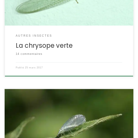
[…]
AUTRES INSECTES
La chrysope verte
14 commentaires
Publié
25 mars 2017
D’aspect frêle, au corps vert et aux longues ailes membraneuses,
et malgré son vol un peu incertain, la chrysope est en réalité un
carnassier dans nos jardins. A l’instar des coccinelles, la larve et
l’adulte sont de féroces consommateurs de pucerons. Chrysopa
perla Le lion des pucerons POSITION SYSTÉMATIQUE : Insecte