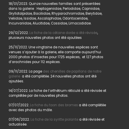
18/01/2023. Quinze nouvelles familles sont présentées
dans la galerie : Heptageniidae, Perlodidae, Capniidae,
Gryllotalpidae, Baciliidae, Rhyparochromidae, Berytidae,
Veliidae, Issidae, Ascalaphidae, Odontoceridae,
Incurvariidae, Alucitidae, Cossidae, Limacodidae.
29/12/2022.
La fiche de la cétoine dorée a été révisée
,
plusieurs nouvelles photos ont été ajoutées
25/11/2022. Une vingtaine de nouvelles espèces sont
venues s’ajouter à la galerie, elle comporte aujourd’hui
2000 photos d’insectes pour 1725 espèces, et 127 photos
d’arachnides pour 112 espèces.
09/11/2022. La page
des chenilles de papillons de notre
galerie
a été complétée. 24 nouvelles photos ont été
ajoutées.
14/07/2022. La fiche de l’orthétrum réticulé a été révisée et
complétée par de nouvelles photos.
07/07/2022.
La fiche du taon des bromes
a été complétée
avec des photos du mâle.
07/06/2022.
La fiche de la syritte piolante
a été révisée et
actualisée.