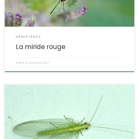
[…]
HÉMIPTÈRES
La miride rouge
Publié
11 novembre 2017
C’est l’espèce de chrysope la plus répandue. Entièrement verte,
elle se caractérise aussi par le régime alimentaire des adultes
qui préfèrent le miellat et le pollen aux pucerons. Chrysoperla
carnea Stephens,1836 POSITION SYSTÉMATIQUE : Insecte
Neuroptère Famille des Chrysopidae ETYMOLOGIE : Chrysoperla
vient de Chrysopa qui veut dire « aux yeux dorés ». En anglais, elle