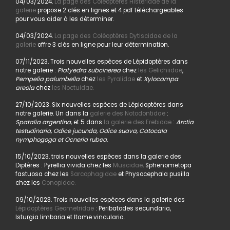
04/03/2024.
La page des Coléoptères Histeridae de la
galerie
propose 2 clés en lignes et 4 pdf téléchargeables
pour vous aider à les déterminer.
04/03/2024.
La page des Coléoptères Dytiscidae de la
galerie
offre 3 clés en ligne pour leur détermination.
07/11/2023. Trois nouvelles espèces de Lépidoptères dans
notre galerie :
Platyedra subcinerea
chez
les Gelichiidae
,
Pempelia palumbella
chez
les Pyralidae
et
Xylocampa
areola
chez
les Noctuidae.
27/10/2023. Six nouvelles espèces de Lépidoptères dans
notre galerie. Un dans la
galerie des Notodontidae
:
Spatalia argentina,
et 5 dans
la galerie des Erebidae
:
Arctia
testudinaria, Odice jucunda, Odice suava, Catocala
nymphogoga et Ocneria rubea
.
15/10/2023. trois nouvelles espèces dans la galerie des
Diptères : Pyrellia vivida chez les
Muscidae,
Sphenometopa
fastuosa chez les
Sarcophagidae
et Physocephala pusilla
chez les
Conopidae.
09/10/2023. Trois nouvelles espèces dans la galerie des
Lépidoptères Geometridae
: Peribatodes secundaria,
Isturgia limbaria et Itame vincularia.