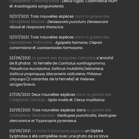
Coléoptères Cerambycidae
:
Deilus fugax, Calamobius filum
et
Anastragalia sanguinolenta.
13/07/2021. Trois nouvelles espèces
dans la galerie des
Hémiptères Miridae
:
Deraeocoris punctum, Deraeocoris
ribauti
et
Harpocera thoracica.
12/07/2021. Trois nouvelles espèces
dans la galerie des
Lépidoptères Tortricidae
:
Agapeta hamana, Clepsis
consimilana
et
Lozotaeniodes formosana.
22/06/2021.
La galerie des Araignées Salticidae
s’enrichit
de 8 photos : la femelle de
Carrhotus xanthogramma,
Pseudicius eucarpatus, Salticus mutabilis/zebraneus,
Salticus propinquus, Macaroeris nidicolens, Philaeus
chrysops
(2 variantes de la femelle) et
Pellenes
arciger/brevis.
27/05/2021. Deux nouvelles espèces
dans la galerie des
Coléptères Cleridae
:
Opilo mollis
et
Clerus mutillarius.
23/05/2021. Trois nouvelles espèces dans
la galerie des
Coléoptères Geotrupidae
:
Geotrupes puncticollis, Geotrupes
stercorarius et Trypocopris pyrenaeus.
03/05/2021.
La fiche d’
Epistrophe eligans,
un Diptère
Syrphidae a été complétée avec une photo de sa larve.