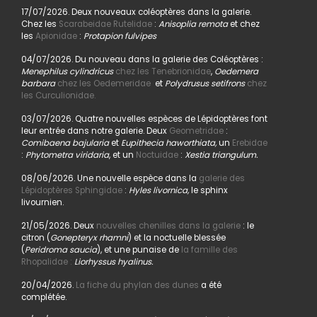
17/07/2026. Deux nouveaux coléoptères dans la galerie.
Chez les
Scarabeidae Rutelidae
:
Anisoplia remota
et chez
les
Apionidae
:
Protapion fulvipes
04/07/2026. Du nouveau dans la galerie des Coléoptères :
Menephilus cylindricus
chez les Tenebrionidae
,
Oedemera
barbara
chez les Oedemeridae
et
Polydrusus setifrons
chez
les Curculionidae.
03/07/2026. Quatre nouvelles espèces de Lépidoptères font
leur entrée dans notre galerie. Deux
Geometridae
:
Comibaena bajularia
et
Eupithecia haworthiata,
un
Erebidae
:
Phytometra viridaria
, et un
Noctuidae
:
Xestia triangulum.
08/06/2026. Une nouvelle espèce dans la
galerie des
Lépidoptères Sphingidae
:
Hyles livornica,
le sphinx
livournien.
21/05/2026. Deux
nouvelles chenilles dans la galerie
: le
citron (
Gonepteryx rhamni
) et la noctuelle blessée
(
Peridroma saucia
), et une punaise de
la famille des
Rhopalidae :
Liorhyssus hyalinus.
20/04/2026.
La fiche du phylan des dunes
a été
complétée.