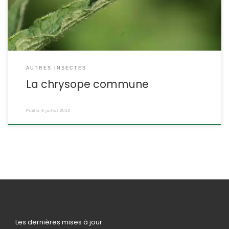
Neuroptère Famille […]
AUTRES INSECTES
La chrysope commune
Publié
8 juillet 2013
Les dernières mises à jour