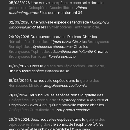
05/03/2026. Une nouvelle espèce de coccinelle dans la
galerie des Coléoptères Coccinellidae
:
Vibidia
duodecimguttata.
Elles sont maintenant 34.
02/03/2026. Une nouvelle espèce de tenthrède
Macrophya
alboannulata
chez les
Hyménoptères Tenthredinidae
.
24/02/2026. Du nouveau chez les Diptères. Chez les
Nématocères Tipulidae
:
Tipula bezzii.
Chez les
Brachycères
Bombyliidae
:
Systoechus ctenopterus
. Chez les
Brachycères Tephritidae
:
Acanthiophilus helianthi
. Chez les
Brachycères Faniidae
:
Fannia coracina
.
19/02/2026. Dans la
galerie des Lépidoptères Tortricidae
,
une nouvelle espèce
Peltochrista sp.
18/02/2026. Une nouvelle espèce dans la
galerie des
Hémiptères Miridae
:
Megaloceroea recticornis.
21/10/2024. Deux nouvelles espèces dans la galerie des
Coléoptères Chrysomelidae
:
Cryptocephalus sulphureus
et
Chrysolina lucida
. Ainsi qu’une nouvelle espèce chez les
Coléoptères Curculionidae
:
Naupactus cervinus.
26/07/2024. Deux nouvelles espèces dans la
galerie des
Lépidoptères Sphingidae
: le sphinx de l’euphorbe (
Hyles
euphorbiae
) et le sphinx de l’épilobe (
Proserpinus