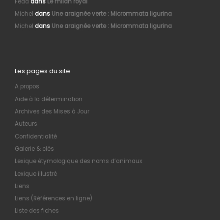
Fedd
dans
Le milan royal
Michel
dans
Une araignée verte : Micrommata ligurina
Michel
dans
Une araignée verte : Micrommata ligurina
Les pages du site
A propos
Aide à la détermination
Archives des Mises à Jour
Auteurs
Confidentialité
Galerie & clés
Lexique étymologique des noms d’animaux
Lexique illustré
Liens
Liens (Références en ligne)
Liste des fiches