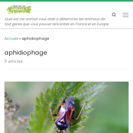
Passer au contenu
Search
Me
Quel est cet animal vous aide à déterminer les animaux de
tout genre que vous pouvez rencontrer en France et en Europe.
Accueil
»
aphidiophage
aphidiophage
3 articles
Cette petite punaise très commune sur les orties ou la ronce
existe sous deux formes, l’une orangée et l’autre noire. Elle se
nourrit principalement de pucerons et de larves d’insectes.
Deraeocoris ruber Linnaeus,1758 POSITION SYSTÉMATIQUE : Insecte
Hémiptère Hétéroptère Famille des Miridae ETYMOLOGIE :
Deraeocoris signifie « punaise à collier » Et ruber veut dire « rouge