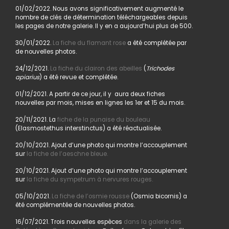
01/02/2022. Nous avons significativement augmenté le
nombre de clés de détermination téléchargeables depuis
les pages de notre galerie. Il y en a aujourd’hui plus de 500.
30/01/2022.
La fiche du flamant rose
a été complétée par
de nouvelles photos.
24/12/2021.
La fiche du clairon des abeilles
(
Trichodes
apiarius
) a été revue et complétée.
01/12/2021. A partir de ce jour, il y aura deux fiches
nouvelles par mois, mises en lignes les 1er et 15 du mois.
20/11/2021. La
fiche de la punaise du bouleau
(Elasmostethus interstinctus) a été réactualisée.
20/10/2021. Ajout d’une photo qui montre l’accouplement
sur
la fiche de l’aeschne bleue.
20/10/2021. Ajout d’une photo qui montre l’accouplement
sur
la fiche du sympetrum à nervures rouges.
05/10/2021.
La fiche de l’osmie rousse
(Osmia bicornis) a
été complémentée de nouvelles photos.
16/07/2021. Trois nouvelles espèces
dans la galerie des