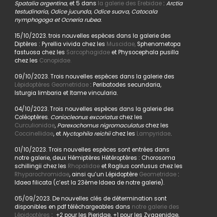
Spatalia argentina,
et 5 dans
la galerie des Erebidae
:
Arctia
testudinaria, Odice jucunda, Odice suava, Catocala
nymphogoga et Ocneria rubea
.
15/10/2023. trois nouvelles espèces dans la galerie des
Diptères : Pyrellia vivida chez les
Muscidae,
Sphenometopa
fastuosa chez les
Sarcophagidae
et Physocephala pusilla
chez les
Conopidae.
09/10/2023. Trois nouvelles espèces dans la galerie des
Lépidoptères Geometridae
: Peribatodes secundaria,
Isturgia limbaria et Itame vincularia.
04/10/2023. Trois nouvelles espèces dans la galerie des
Coléoptères.
Coniocleonus excoriatus
chez les
Curculionidae
,
Parexochomus nigromaculatus
chez les
Coccinellidae
, et
Nyctophila reichii
chez les
Lampyridae
.
01/10/2023. Trois nouvelles espèces sont entrées dans
notre galerie, deux Hémiptères Hétéroptères : Chorosoma
schillingii chez les
Rhopalidae
et Raglius confusus chez les
Rhyparochromidae
, ainsi qu’un Lépidoptère
Geometridae
:
Idaea filicata (c’est la 23ème Idaea de notre galerie).
05/09/2023. De nouvelles clés de détermination sont
disponibles en pdf téléchargeables dans
notre galerie des
Lépidoptères
: +2 pour les Pieridae, +1 pour les Zygaenidae,