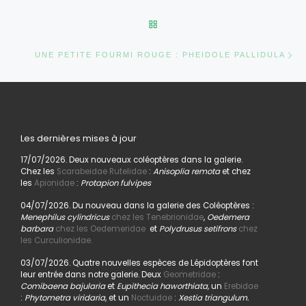
RETOUR À LA LISTE DES AR
Ar
UNE PETITE FOURMI ROUGE : PHEIDOLE PALLIDULA
Les dernières mises à jour
17/07/2026. Deux nouveaux coléoptères dans la galerie.
Chez les
Scarabeidae Rutelidae
:
Anisoplia remota
et chez
les
Apionidae
:
Protapion fulvipes
04/07/2026. Du nouveau dans la galerie des Coléoptères :
Menephilus cylindricus
chez les Tenebrionidae
,
Oedemera
barbara
chez les Oedemeridae
et
Polydrusus setifrons
chez
les Curculionidae.
03/07/2026. Quatre nouvelles espèces de Lépidoptères font
leur entrée dans notre galerie. Deux
Geometridae
:
Comibaena bajularia
et
Eupithecia haworthiata,
un
Erebidae
:
Phytometra viridaria
, et un
Noctuidae
:
Xestia triangulum.