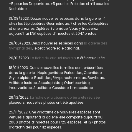
+5 pour les Drepanidae, +5 pour les Erebidae et +11 pour les
Noctuidae.
31/08/2023. Douze nouvelles espèces dans la galerie : 4
chez les Lépidoptères Geometridae, 7 chez les Coléoptères
et une chez les Diptères Syrphidae. Vous y trouverez
aujourd’hui 1751 espèces d’insectes et 2047 photos.
28/06/2023. Deux nouvelles espèces dans
la galerie des
Nymphalidés
, le petit nacré et le cardinal.
20/01/2023.
La fiche du criquet riverain
a été actualisée.
18/01/2023. Quinze nouvelles familles sont présentées
dans la galerie : Heptageniidae, Perlodidae, Capniidae,
Gryllotalpidae, Baciliidae, Rhyparochromidae, Berytidae,
Veliidae, Issidae, Ascalaphidae, Odontoceridae,
Incurvariidae, Alucitidae, Cossidae, Limacodidae.
29/12/2022.
La fiche de la cétoine dorée a été révisée
,
plusieurs nouvelles photos ont été ajoutées
25/11/2022. Une vingtaine de nouvelles espèces sont
venues s’ajouter à la galerie, elle comporte aujourd’hui
2000 photos d’insectes pour 1725 espèces, et 127 photos
d’arachnides pour 112 espèces.