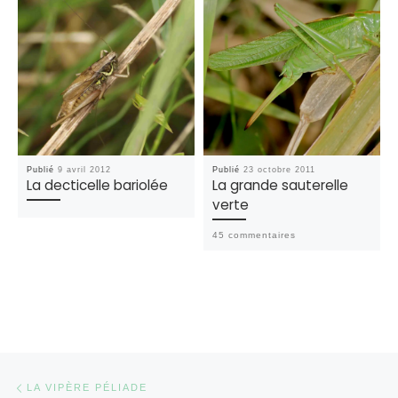
Publié
9 avril 2012
Publié
23 octobre 2011
La decticelle bariolée
La grande sauterelle
verte
45 commentaires
Parcourir les articles
Article précédent
LA VIPÈRE PÉLIADE