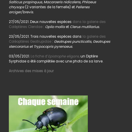
Salticus propinquus, Macaroeris nidicolens, Philaeus
chrysops
(2 variantes de la femelle) et
Pellenes
arciger/brevis.
27/05/2021. Deux nouvelles espèces
dans la galerie des
Coléptères Cleridae
:
Opilo mollis
et
Clerus mutillarius.
23/05/2021. Trois nouvelles espèces dans
la galerie des
Coléoptères Geotrupidae
:
Geotrupes puncticollis, Geotrupes
stercorarius et Trypocopris pyrenaeus.
03/05/2021.
La fiche d’
Epistrophe eligans,
un Diptère
Syrphidae a été complétée avec une photo de sa larve.
Archives des mises à jour