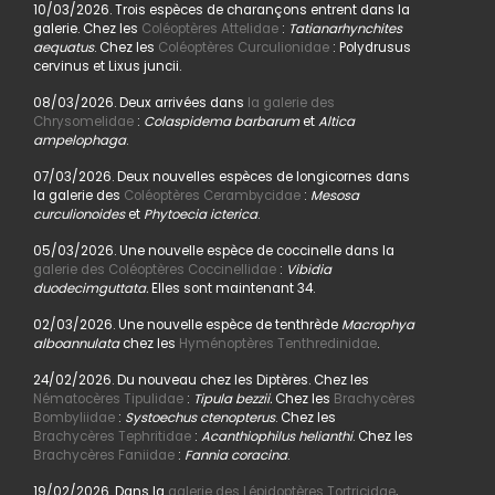
10/03/2026. Trois espèces de charançons entrent dans la
galerie. Chez les
Coléoptères Attelidae
:
Tatianarhynchites
aequatus
. Chez les
Coléoptères Curculionidae
: Polydrusus
cervinus et Lixus juncii.
08/03/2026. Deux arrivées dans
la galerie des
Chrysomelidae
:
Colaspidema barbarum
et
Altica
ampelophaga
.
07/03/2026. Deux nouvelles espèces de longicornes dans
la galerie des
Coléoptères Cerambycidae
:
Mesosa
curculionoides
et
Phytoecia icterica
.
05/03/2026. Une nouvelle espèce de coccinelle dans la
galerie des Coléoptères Coccinellidae
:
Vibidia
duodecimguttata.
Elles sont maintenant 34.
02/03/2026. Une nouvelle espèce de tenthrède
Macrophya
alboannulata
chez les
Hyménoptères Tenthredinidae
.
24/02/2026. Du nouveau chez les Diptères. Chez les
Nématocères Tipulidae
:
Tipula bezzii.
Chez les
Brachycères
Bombyliidae
:
Systoechus ctenopterus
. Chez les
Brachycères Tephritidae
:
Acanthiophilus helianthi
. Chez les
Brachycères Faniidae
:
Fannia coracina
.
19/02/2026. Dans la
galerie des Lépidoptères Tortricidae
,