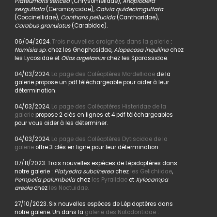
Plateumaris sericea
(Chrysomelidae),
Anoplodera
sexguttata
(Cerambycidae),
Calvia quidecimguttata
(Coccinellidae),
Cantharis pellucida
(Cantharidae),
Carabus granulatus
(Carabidae).
06/04/2024.
Trois nouvelles araignées dans la galerie
:
Nomisia sp
. chez les Gnaphosidae,
Alopecosa inquilina
chez
les Lycosidae et
Olios argelasius
chez les Sparassidae.
04/03/2024.
La page des Coléoptères Mordellidae
de la
galerie propose un pdf téléchargeable pour aider à leur
détermination.
04/03/2024.
La page des Coléoptères Histeridae de la
galerie
propose 2 clés en lignes et 4 pdf téléchargeables
pour vous aider à les déterminer.
04/03/2024.
La page des Coléoptères Dytiscidae de la
galerie
offre 3 clés en ligne pour leur détermination.
07/11/2023. Trois nouvelles espèces de Lépidoptères dans
notre galerie :
Platyedra subcinerea
chez
les Gelichiidae
,
Pempelia palumbella
chez
les Pyralidae
et
Xylocampa
areola
chez
les Noctuidae.
27/10/2023. Six nouvelles espèces de Lépidoptères dans
notre galerie. Un dans la
galerie des Notodontidae
: