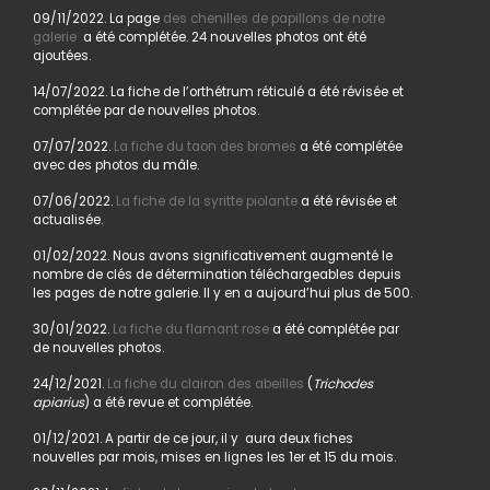
09/11/2022. La page
des chenilles de papillons de notre
galerie
a été complétée. 24 nouvelles photos ont été
ajoutées.
14/07/2022. La fiche de l’orthétrum réticulé a été révisée et
complétée par de nouvelles photos.
07/07/2022.
La fiche du taon des bromes
a été complétée
avec des photos du mâle.
07/06/2022.
La fiche de la syritte piolante
a été révisée et
actualisée.
01/02/2022. Nous avons significativement augmenté le
nombre de clés de détermination téléchargeables depuis
les pages de notre galerie. Il y en a aujourd’hui plus de 500.
30/01/2022.
La fiche du flamant rose
a été complétée par
de nouvelles photos.
24/12/2021.
La fiche du clairon des abeilles
(
Trichodes
apiarius
) a été revue et complétée.
01/12/2021. A partir de ce jour, il y aura deux fiches
nouvelles par mois, mises en lignes les 1er et 15 du mois.