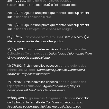
20/11/2021. La
fiche de la punaise du bouleau
(Elasmostethus interstinctus) a été réactualisée.
20/10/2021. Ajout d’une photo qui montre l’accouplement
sur
la fiche de l’aeschne bleue.
20/10/2021. Ajout d’une photo qui montre l’accouplement
sur
la fiche du sympetrum à nervures rouges.
05/10/2021.
La fiche de l’osmie rousse
(Osmia bicornis) a
été complémentée de nouvelles photos.
16/07/2021. Trois nouvelles espèces
dans la galerie des
Coléoptères Cerambycidae
:
Deilus fugax, Calamobius filum
et
Anastragalia sanguinolenta.
13/07/2021. Trois nouvelles espèces
dans la galerie des
Hémiptères Miridae
:
Deraeocoris punctum, Deraeocoris
ribauti
et
Harpocera thoracica.
12/07/2021. Trois nouvelles espèces
dans la galerie des
Lépidoptères Tortricidae
:
Agapeta hamana, Clepsis
consimilana
et
Lozotaeniodes formosana.
22/06/2021.
La galerie des Araignées Salticidae
s’enrichit
de 8 photos : la femelle de
Carrhotus xanthogramma,
Pseudicius eucarpatus, Salticus mutabilis/zebraneus,