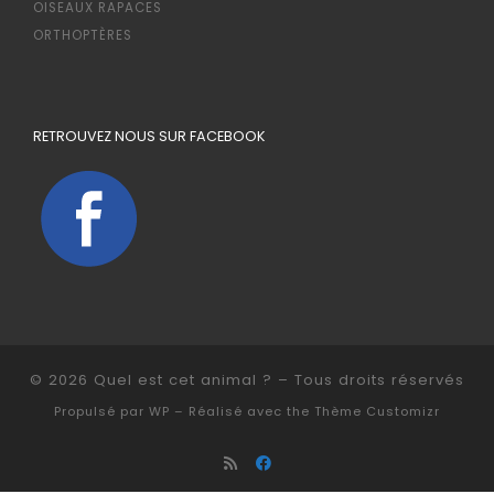
OISEAUX RAPACES
ORTHOPTÈRES
RETROUVEZ NOUS SUR FACEBOOK
© 2026
Quel est cet animal ?
– Tous droits réservés
Propulsé par
WP
– Réalisé avec the
Thème Customizr