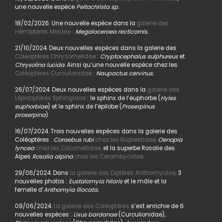
une nouvelle espèce
Peltochrista sp.
18/02/2026. Une nouvelle espèce dans la
galerie des
Hémiptères Miridae
:
Megaloceroea recticornis.
21/10/2024. Deux nouvelles espèces dans la galerie des
Coléoptères Chrysomelidae
:
Cryptocephalus sulphureus
et
Chrysolina lucida
. Ainsi qu’une nouvelle espèce chez les
Coléoptères Curculionidae
:
Naupactus cervinus.
26/07/2024. Deux nouvelles espèces dans la
galerie des
Lépidoptères Sphingidae
: le sphinx de l’euphorbe (
Hyles
euphorbiae
) et le sphinx de l’épilobe (
Proserpinus
proserpina
).
16/07/2024. Trois nouvelles espèces dans la galerie des
Coléoptères :
Coraebus rubi
chez les Buprestidae,
Oenopia
lyncea
chez les Coccinellidae,
et la superbe Rosalie des
Alpes
Rosalia alpina
chez les Cerambycidae.
29/06/2024. Dans
la galerie des Diptères Anthomyidae,
3
nouvelles photos :
Eustalomyia hilaris
et le mâle et la
femelle d’
Anthomyia illocata.
09/06/2024.
La galerie des Coléoptères
s’est enrichie de 6
nouvelles espèces :
Lixus bardanae
(Curculionidae),