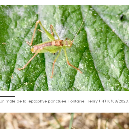
Un mâle de la leptophye ponctuée. Fontaine-Henry (14) 10/08/2023.