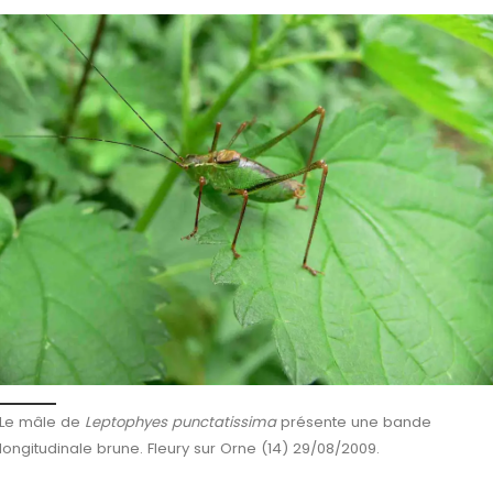
Le mâle de
Leptophyes punctatissima
présente une bande
longitudinale brune. Fleury sur Orne (14) 29/08/2009.