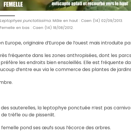
Leptophyes punctatissima.
Mâle en haut : Caen (14) 02/09/2013.
Femelle en bas : Caen (14) 18/08/2012.
urope, originaire d’Europe de l’ouest mais introduite par
ès fréquente dans les zones anthropisées, dont les parcs e
lle préfère les endroits bien ensoleillés. Elle est fréquen
eaucoup d’entre eux via le commerce des plantes de jardins
embre.
des sauterelles, la leptophye ponctuée n’est pas carnivore
 de trèfle ou de pissenlit.
 femelle pond ses œufs sous l’écorce des arbres.