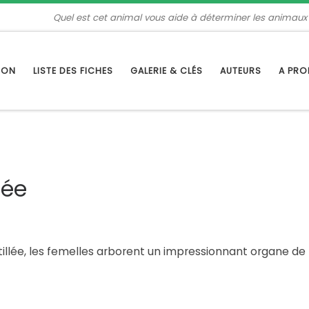
Quel est cet animal vous aide à déterminer les animaux
TION
LISTE DES FICHES
GALERIE & CLÉS
AUTEURS
A PR
uée
tillée, les femelles arborent un impressionnant organe de