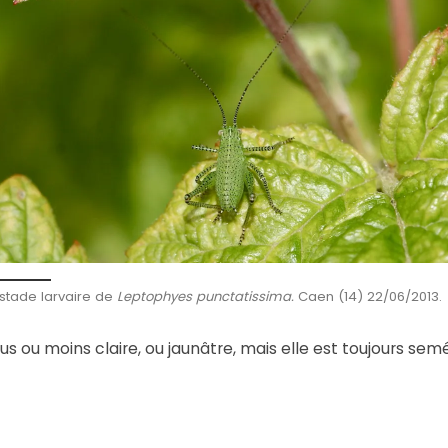
stade larvaire de
Leptophyes punctatissima.
Caen (14) 22/06/2013.
lus ou moins claire, ou jaunâtre, mais elle est toujours se