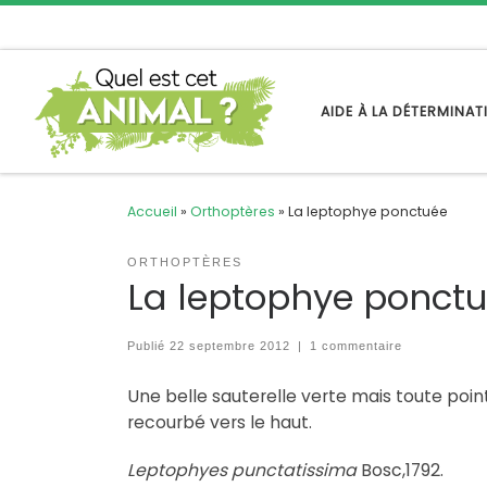
Passer au contenu
AIDE À LA DÉTERMINA
Accueil
»
Orthoptères
»
La leptophye ponctuée
ORTHOPTÈRES
La leptophye ponct
Publié
22 septembre 2012
|
1 commentaire
Une belle sauterelle verte mais toute poin
recourbé vers le haut.
Leptophyes punctatissima
Bosc,1792.