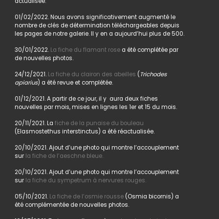
actualisée.
01/02/2022. Nous avons significativement augmenté le
nombre de clés de détermination téléchargeables depuis
les pages de notre galerie. Il y en a aujourd’hui plus de 500.
30/01/2022.
La fiche du flamant rose
a été complétée par
de nouvelles photos.
24/12/2021.
La fiche du clairon des abeilles
(
Trichodes
apiarius
) a été revue et complétée.
01/12/2021. A partir de ce jour, il y aura deux fiches
nouvelles par mois, mises en lignes les 1er et 15 du mois.
20/11/2021. La
fiche de la punaise du bouleau
(Elasmostethus interstinctus) a été réactualisée.
20/10/2021. Ajout d’une photo qui montre l’accouplement
sur
la fiche de l’aeschne bleue.
20/10/2021. Ajout d’une photo qui montre l’accouplement
sur
la fiche du sympetrum à nervures rouges.
05/10/2021.
La fiche de l’osmie rousse
(Osmia bicornis) a
été complémentée de nouvelles photos.