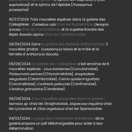
euphorbiae
) et le sphinx de l’épilobe (
Proserpinus
proserpina
).
16/07/2024. Trois nouvelles espèces dans la galerie des
Coléoptères :
Coraebus rubi
chez les Buprestidae,
Oenopia
lyncea
chez les Coccinellidae,
et la superbe Rosalie des
Alpes
Rosalia alpina
chez les Cerambycidae.
29/06/2024. Dans
la galerie des Diptères Anthomyidae,
3
nouvelles photos :
Eustalomyia hilaris
et le mâle et la
femelle d’
Anthomyia illocata.
09/06/2024.
La galerie des Coléoptères
s’est enrichie de 6
nouvelles espèces :
Lixus bardanae
(Curculionidae),
Plateumaris sericea
(Chrysomelidae),
Anoplodera
sexguttata
(Cerambycidae),
Calvia quidecimguttata
(Coccinellidae),
Cantharis pellucida
(Cantharidae),
Carabus granulatus
(Carabidae).
06/04/2024.
Trois nouvelles araignées dans la galerie
:
Nomisia sp
. chez les Gnaphosidae,
Alopecosa inquilina
chez
les Lycosidae et
Olios argelasius
chez les Sparassidae.
04/03/2024.
La page des Coléoptères Mordellidae
de la
galerie propose un pdf téléchargeable pour aider à leur
détermination.