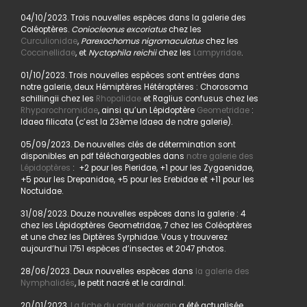
04/10/2023. Trois nouvelles espèces dans la galerie des
Coléoptères.
Coniocleonus excoriatus
chez les
Curculionidae
,
Parexochomus nigromaculatus
chez les
Coccinellidae
, et
Nyctophila reichii
chez les
Lampyridae
.
01/10/2023. Trois nouvelles espèces sont entrées dans
notre galerie, deux Hémiptères Hétéroptères : Chorosoma
schillingii chez les
Rhopalidae
et Raglius confusus chez les
Rhyparochromidae
, ainsi qu’un Lépidoptère
Geometridae
:
Idaea filicata (c’est la 23ème Idaea de notre galerie).
05/09/2023. De nouvelles clés de détermination sont
disponibles en pdf téléchargeables dans
notre galerie des
Lépidoptères
: +2 pour les Pieridae, +1 pour les Zygaenidae,
+5 pour les Drepanidae, +5 pour les Erebidae et +11 pour les
Noctuidae.
31/08/2023. Douze nouvelles espèces dans la galerie : 4
chez les Lépidoptères Geometridae, 7 chez les Coléoptères
et une chez les Diptères Syrphidae. Vous y trouverez
aujourd’hui 1751 espèces d’insectes et 2047 photos.
28/06/2023. Deux nouvelles espèces dans
la galerie des
Nymphalidés
, le petit nacré et le cardinal.
20/01/2023.
La fiche du criquet riverain
a été actualisée.