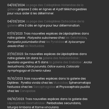
04/03/2024.
La page des Coléoptères Histeridae de la
galerie
propose 2 clés en lignes et 4 pdf téléchargeables
pour vous aider à les déterminer.
04/03/2024.
La page des Coléoptères Dytiscidae de la
galerie
offre 3 clés en ligne pour leur détermination.
07/11/2023. Trois nouvelles espèces de Lépidoptères dans
notre galerie :
Platyedra subcinerea
chez
les Gelichiidae
,
Pempelia palumbella
chez
les Pyralidae
et
Xylocampa
areola
chez
les Noctuidae.
27/10/2023. Six nouvelles espèces de Lépidoptères dans
notre galerie. Un dans la
galerie des Notodontidae
:
Spatalia argentina,
et 5 dans
la galerie des Erebidae
:
Arctia
testudinaria, Odice jucunda, Odice suava, Catocala
nymphogoga et Ocneria rubea
.
15/10/2023. trois nouvelles espèces dans la galerie des
Diptères : Pyrellia vivida chez les
Muscidae,
Sphenometopa
fastuosa chez les
Sarcophagidae
et Physocephala pusilla
chez les
Conopidae.
09/10/2023. Trois nouvelles espèces dans la galerie des
Lépidoptères Geometridae
: Peribatodes secundaria,
Isturgia limbaria et Itame vincularia.