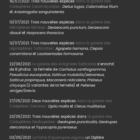
16/07/2021. Trois nouvelles espèces
dans la galerie des
Coléoptères Cerambycidae
:
Deilus fugax, Calamobius filum
et
Anastragalia sanguinolenta.
13/07/2021. Trois nouvelles espèces
dans la galerie des
Hémiptères Miridae
:
Deraeocoris punctum, Deraeocoris
ribauti
et
Harpocera thoracica.
12/07/2021. Trois nouvelles espèces
dans la galerie des
Lépidoptères Tortricidae
:
Agapeta hamana, Clepsis
consimilana
et
Lozotaeniodes formosana.
22/06/2021.
La galerie des Araignées Salticidae
s’enrichit
de 8 photos : la femelle de
Carrhotus xanthogramma,
Pseudicius eucarpatus, Salticus mutabilis/zebraneus,
Salticus propinquus, Macaroeris nidicolens, Philaeus
chrysops
(2 variantes de la femelle) et
Pellenes
arciger/brevis.
27/05/2021. Deux nouvelles espèces
dans la galerie des
Coléptères Cleridae
:
Opilo mollis
et
Clerus mutillarius.
23/05/2021. Trois nouvelles espèces dans
la galerie des
Coléoptères Geotrupidae
:
Geotrupes puncticollis, Geotrupes
stercorarius et Trypocopris pyrenaeus.
03/05/2021.
La fiche d’
Epistrophe eligans,
un Diptère