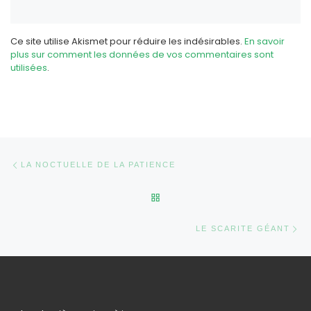
Ce site utilise Akismet pour réduire les indésirables.
En savoir
plus sur comment les données de vos commentaires sont
utilisées
.
Parcourir les articles
Article précédent
LA NOCTUELLE DE LA PATIENCE
RETOUR À LA LISTE DES AR
Ar
LE SCARITE GÉANT