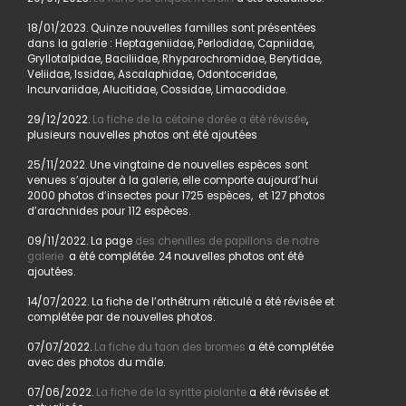
18/01/2023. Quinze nouvelles familles sont présentées
dans la galerie : Heptageniidae, Perlodidae, Capniidae,
Gryllotalpidae, Baciliidae, Rhyparochromidae, Berytidae,
Veliidae, Issidae, Ascalaphidae, Odontoceridae,
Incurvariidae, Alucitidae, Cossidae, Limacodidae.
29/12/2022.
La fiche de la cétoine dorée a été révisée
,
plusieurs nouvelles photos ont été ajoutées
25/11/2022. Une vingtaine de nouvelles espèces sont
venues s’ajouter à la galerie, elle comporte aujourd’hui
2000 photos d’insectes pour 1725 espèces, et 127 photos
d’arachnides pour 112 espèces.
09/11/2022. La page
des chenilles de papillons de notre
galerie
a été complétée. 24 nouvelles photos ont été
ajoutées.
14/07/2022. La fiche de l’orthétrum réticulé a été révisée et
complétée par de nouvelles photos.
07/07/2022.
La fiche du taon des bromes
a été complétée
avec des photos du mâle.
07/06/2022.
La fiche de la syritte piolante
a été révisée et