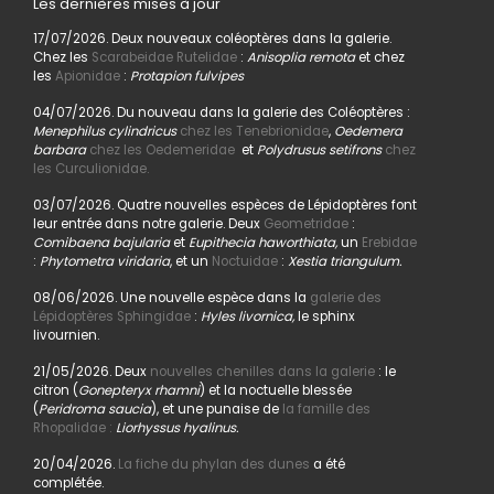
Les dernières mises à jour
17/07/2026. Deux nouveaux coléoptères dans la galerie.
Chez les
Scarabeidae Rutelidae
:
Anisoplia remota
et chez
les
Apionidae
:
Protapion fulvipes
04/07/2026. Du nouveau dans la galerie des Coléoptères :
Menephilus cylindricus
chez les Tenebrionidae
,
Oedemera
barbara
chez les Oedemeridae
et
Polydrusus setifrons
chez
les Curculionidae.
03/07/2026. Quatre nouvelles espèces de Lépidoptères font
leur entrée dans notre galerie. Deux
Geometridae
:
Comibaena bajularia
et
Eupithecia haworthiata,
un
Erebidae
:
Phytometra viridaria
, et un
Noctuidae
:
Xestia triangulum.
08/06/2026. Une nouvelle espèce dans la
galerie des
Lépidoptères Sphingidae
:
Hyles livornica,
le sphinx
livournien.
21/05/2026. Deux
nouvelles chenilles dans la galerie
: le
citron (
Gonepteryx rhamni
) et la noctuelle blessée
(
Peridroma saucia
), et une punaise de
la famille des
Rhopalidae :
Liorhyssus hyalinus.
20/04/2026.
La fiche du phylan des dunes
a été
complétée.