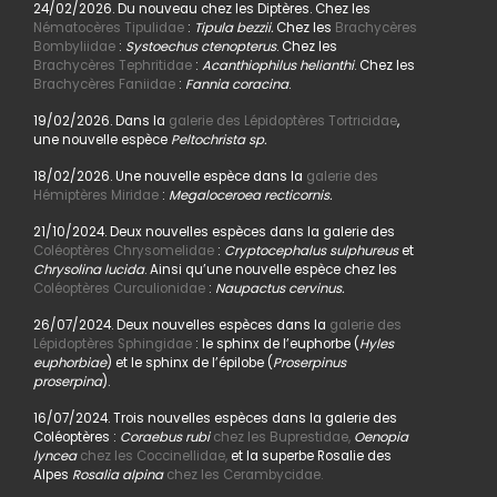
24/02/2026. Du nouveau chez les Diptères. Chez les
Nématocères Tipulidae
:
Tipula bezzii.
Chez les
Brachycères
Bombyliidae
:
Systoechus ctenopterus
. Chez les
Brachycères Tephritidae
:
Acanthiophilus helianthi
. Chez les
Brachycères Faniidae
:
Fannia coracina
.
19/02/2026. Dans la
galerie des Lépidoptères Tortricidae
,
une nouvelle espèce
Peltochrista sp.
18/02/2026. Une nouvelle espèce dans la
galerie des
Hémiptères Miridae
:
Megaloceroea recticornis.
21/10/2024. Deux nouvelles espèces dans la galerie des
Coléoptères Chrysomelidae
:
Cryptocephalus sulphureus
et
Chrysolina lucida
. Ainsi qu’une nouvelle espèce chez les
Coléoptères Curculionidae
:
Naupactus cervinus.
26/07/2024. Deux nouvelles espèces dans la
galerie des
Lépidoptères Sphingidae
: le sphinx de l’euphorbe (
Hyles
euphorbiae
) et le sphinx de l’épilobe (
Proserpinus
proserpina
).
16/07/2024. Trois nouvelles espèces dans la galerie des
Coléoptères :
Coraebus rubi
chez les Buprestidae,
Oenopia
lyncea
chez les Coccinellidae,
et la superbe Rosalie des
Alpes
Rosalia alpina
chez les Cerambycidae.