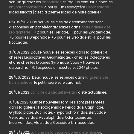
schillingii chez les
Rhopalidae
et Raglius confusus chez les
Rhyparochromidae
, ainsi qu’un Lépidoptère
Geometridae
:
Idaea filicata (c’est la 23ème Idaea de notre galerie).
05/09/2023. De nouvelles clés de détermination sont
disponibles en pdf téléchargeables dans
notre galerie des
Lépidoptères
: +2 pour les Pieridae, +1 pour les Zygaenidae,
+5 pour les Drepanidae, +5 pour les Erebidae et +11 pour les
Noctuidae.
31/08/2023. Douze nouvelles espèces dans la galerie : 4
chez les Lépidoptères Geometridae, 7 chez les Coléoptères
et une chez les Diptères Syrphidae. Vous y trouverez
aujourd’hui 1751 espèces d’insectes et 2047 photos.
28/06/2023. Deux nouvelles espèces dans
la galerie des
Nymphalidés
, le petit nacré et le cardinal.
20/01/2023.
La fiche du criquet riverain
a été actualisée.
18/01/2023. Quinze nouvelles familles sont présentées
dans la galerie : Heptageniidae, Perlodidae, Capniidae,
Gryllotalpidae, Baciliidae, Rhyparochromidae, Berytidae,
Veliidae, Issidae, Ascalaphidae, Odontoceridae,
Incurvariidae, Alucitidae, Cossidae, Limacodidae.
29/12/2022.
La fiche de la cétoine dorée a été révisée
,