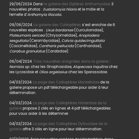
29/06/2024. Dans
la galerie des Diptères Anthomyidae,
3
nouvelles photos :
Eustalomyia hilaris
et le mâle et la
femelle d’
Anthomyia illocata.
09/06/2024.
La galerie des Coléoptères
s’est enrichie de 6
nouvelles espèces :
Lixus bardanae
(Curculionidae),
Plateumaris sericea
(Chrysomelidae),
Anoplodera
sexguttata
(Cerambycidae),
Calvia quidecimguttata
(Coccinellidae),
Cantharis pellucida
(Cantharidae),
Carabus granulatus
(Carabidae).
06/04/2024.
Trois nouvelles araignées dans la galerie
:
Nomisia sp
. chez les Gnaphosidae,
Alopecosa inquilina
chez
les Lycosidae et
Olios argelasius
chez les Sparassidae.
04/03/2024.
La page des Coléoptères Mordellidae
de la
galerie propose un pdf téléchargeable pour aider à leur
détermination.
04/03/2024.
La page des Coléoptères Histeridae de la
galerie
propose 2 clés en lignes et 4 pdf téléchargeables
pour vous aider à les déterminer.
04/03/2024.
La page des Coléoptères Dytiscidae de la
galerie
offre 3 clés en ligne pour leur détermination.