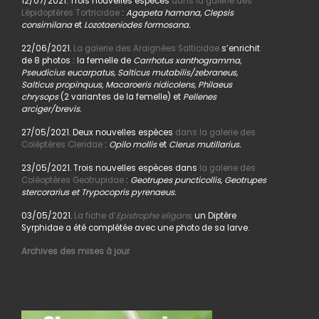
12/07/2021. Trois nouvelles espèces
dans la galerie des
Lépidoptères Tortricidae
:
Agapeta hamana, Clepsis
consimilana
et
Lozotaeniodes formosana.
22/06/2021.
La galerie des Araignées Salticidae
s’enrichit
de 8 photos : la femelle de
Carrhotus xanthogramma,
Pseudicius eucarpatus, Salticus mutabilis/zebraneus,
Salticus propinquus, Macaroeris nidicolens, Philaeus
chrysops
(2 variantes de la femelle) et
Pellenes
arciger/brevis.
27/05/2021. Deux nouvelles espèces
dans la galerie des
Coléptères Cleridae
:
Opilo mollis
et
Clerus mutillarius.
23/05/2021. Trois nouvelles espèces dans
la galerie des
Coléoptères Geotrupidae
:
Geotrupes puncticollis, Geotrupes
stercorarius et Trypocopris pyrenaeus.
03/05/2021.
La fiche d’
Epistrophe eligans,
un Diptère
Syrphidae a été complétée avec une photo de sa larve.
Archives des mises à jour