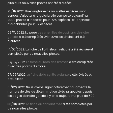
plusieurs nouvelles photos ont été ajoutées
25/11/2022. Une vingtaine de nouvelles espèces sont
venues s’ajouter à la galerie, elle comporte aujourd’hui
2000 photos d’insectes pour 1725 espèces, et 127 photos
d’arachnides pour 112 espèces.
09/11/2022. La page
des chenilles de papillons de notre
galerie
a été complétée. 24 nouvelles photos ont été
ajoutées.
14/07/2022. La fiche de l’orthétrum réticulé a été révisée et
complétée par de nouvelles photos.
07/07/2022.
La fiche du taon des bromes
a été complétée
avec des photos du mâle.
07/06/2022.
La fiche de la syritte piolante
a été révisée et
actualisée.
01/02/2022. Nous avons significativement augmenté le
nombre de clés de détermination téléchargeables depuis
les pages de notre galerie. Il y en a aujourd’hui plus de 500.
30/01/2022.
La fiche du flamant rose
a été complétée par
de nouvelles photos.