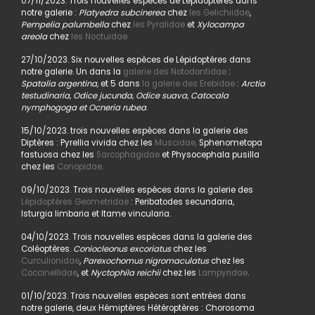
07/11/2023. Trois nouvelles espèces de Lépidoptères dans
notre galerie :
Platyedra subcinerea
chez
les Gelichiidae
,
Pempelia palumbella
chez
les Pyralidae
et
Xylocampa
areola
chez
les Noctuidae.
27/10/2023. Six nouvelles espèces de Lépidoptères dans
notre galerie. Un dans la
galerie des Notodontidae
:
Spatalia argentina,
et 5 dans
la galerie des Erebidae
:
Arctia
testudinaria, Odice jucunda, Odice suava, Catocala
nymphogoga et Ocneria rubea
.
15/10/2023. trois nouvelles espèces dans la galerie des
Diptères : Pyrellia vivida chez les
Muscidae,
Sphenometopa
fastuosa chez les
Sarcophagidae
et Physocephala pusilla
chez les
Conopidae.
09/10/2023. Trois nouvelles espèces dans la galerie des
Lépidoptères Geometridae
: Peribatodes secundaria,
Isturgia limbaria et Itame vincularia.
04/10/2023. Trois nouvelles espèces dans la galerie des
Coléoptères.
Coniocleonus excoriatus
chez les
Curculionidae
,
Parexochomus nigromaculatus
chez les
Coccinellidae
, et
Nyctophila reichii
chez les
Lampyridae
.
01/10/2023. Trois nouvelles espèces sont entrées dans
notre galerie, deux Hémiptères Hétéroptères : Chorosoma