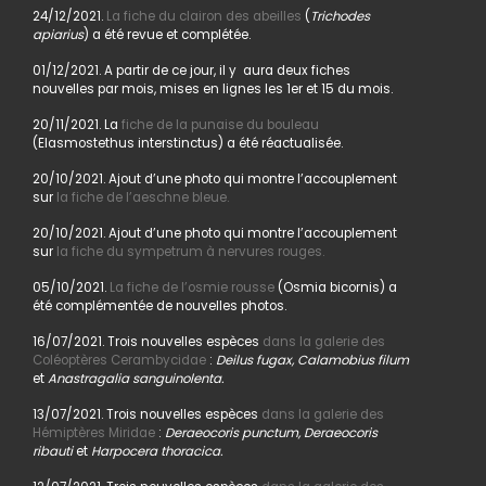
24/12/2021.
La fiche du clairon des abeilles
(
Trichodes
apiarius
) a été revue et complétée.
01/12/2021. A partir de ce jour, il y aura deux fiches
nouvelles par mois, mises en lignes les 1er et 15 du mois.
20/11/2021. La
fiche de la punaise du bouleau
(Elasmostethus interstinctus) a été réactualisée.
20/10/2021. Ajout d’une photo qui montre l’accouplement
sur
la fiche de l’aeschne bleue.
20/10/2021. Ajout d’une photo qui montre l’accouplement
sur
la fiche du sympetrum à nervures rouges.
05/10/2021.
La fiche de l’osmie rousse
(Osmia bicornis) a
été complémentée de nouvelles photos.
16/07/2021. Trois nouvelles espèces
dans la galerie des
Coléoptères Cerambycidae
:
Deilus fugax, Calamobius filum
et
Anastragalia sanguinolenta.
13/07/2021. Trois nouvelles espèces
dans la galerie des
Hémiptères Miridae
:
Deraeocoris punctum, Deraeocoris
ribauti
et
Harpocera thoracica.