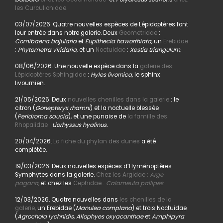
les Curculionidae.
03/07/2026. Quatre nouvelles espèces de Lépidoptères font
leur entrée dans notre galerie. Deux
Geometridae
:
Comibaena bajularia
et
Eupithecia haworthiata,
un
Erebidae
:
Phytometra viridaria
, et un
Noctuidae
:
Xestia triangulum.
08/06/2026. Une nouvelle espèce dans la
galerie des
Lépidoptères Sphingidae
:
Hyles livornica,
le sphinx
livournien.
21/05/2026. Deux
nouvelles chenilles dans la galerie
: le
citron (
Gonepteryx rhamni
) et la noctuelle blessée
(
Peridroma saucia
), et une punaise de
la famille des
Rhopalidae :
Liorhyssus hyalinus.
20/04/2026.
La fiche du phylan des dunes
a été
complétée.
19/03/2026. Deux nouvelles espèces d’Hyménoptères
Symphytes dans la galerie.
Chez les Argidae :
Arge
pagana
,
et chez les
Cephidae :
Calameuta pallipes.
12/03/2026. Quatre nouvelles dans
les chenilles de la
galerie,
un Erebidae (
Manulea complana
) et trois Noctuidae
(
Agrochola lychnidis, Allophyes oxyacanthae
et
Amphipyra