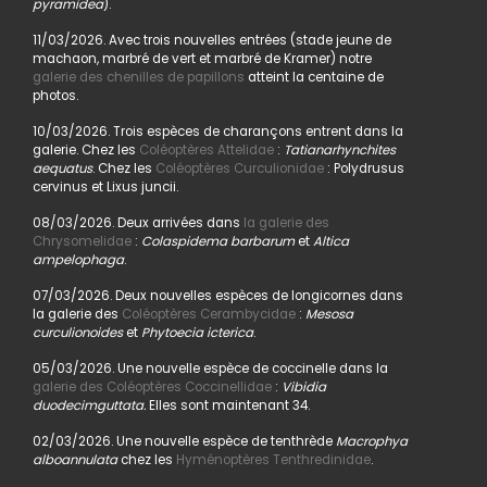
pyramidea
).
11/03/2026. Avec trois nouvelles entrées (stade jeune de
machaon, marbré de vert et marbré de Kramer) notre
galerie des chenilles de papillons
atteint la centaine de
photos.
10/03/2026. Trois espèces de charançons entrent dans la
galerie. Chez les
Coléoptères Attelidae
:
Tatianarhynchites
aequatus
. Chez les
Coléoptères Curculionidae
: Polydrusus
cervinus et Lixus juncii.
08/03/2026. Deux arrivées dans
la galerie des
Chrysomelidae
:
Colaspidema barbarum
et
Altica
ampelophaga
.
07/03/2026. Deux nouvelles espèces de longicornes dans
la galerie des
Coléoptères Cerambycidae
:
Mesosa
curculionoides
et
Phytoecia icterica
.
05/03/2026. Une nouvelle espèce de coccinelle dans la
galerie des Coléoptères Coccinellidae
:
Vibidia
duodecimguttata.
Elles sont maintenant 34.
02/03/2026. Une nouvelle espèce de tenthrède
Macrophya
alboannulata
chez les
Hyménoptères Tenthredinidae
.