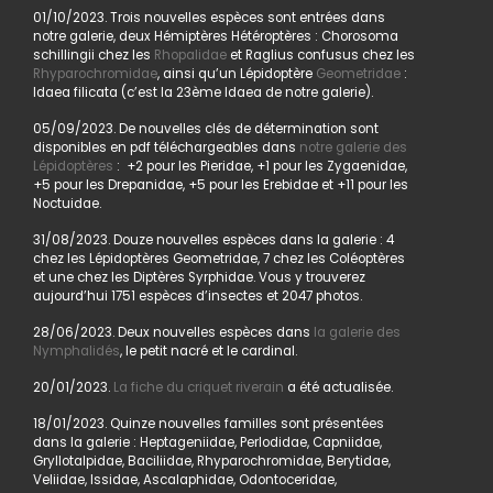
01/10/2023. Trois nouvelles espèces sont entrées dans
notre galerie, deux Hémiptères Hétéroptères : Chorosoma
schillingii chez les
Rhopalidae
et Raglius confusus chez les
Rhyparochromidae
, ainsi qu’un Lépidoptère
Geometridae
:
Idaea filicata (c’est la 23ème Idaea de notre galerie).
05/09/2023. De nouvelles clés de détermination sont
disponibles en pdf téléchargeables dans
notre galerie des
Lépidoptères
: +2 pour les Pieridae, +1 pour les Zygaenidae,
+5 pour les Drepanidae, +5 pour les Erebidae et +11 pour les
Noctuidae.
31/08/2023. Douze nouvelles espèces dans la galerie : 4
chez les Lépidoptères Geometridae, 7 chez les Coléoptères
et une chez les Diptères Syrphidae. Vous y trouverez
aujourd’hui 1751 espèces d’insectes et 2047 photos.
28/06/2023. Deux nouvelles espèces dans
la galerie des
Nymphalidés
, le petit nacré et le cardinal.
20/01/2023.
La fiche du criquet riverain
a été actualisée.
18/01/2023. Quinze nouvelles familles sont présentées
dans la galerie : Heptageniidae, Perlodidae, Capniidae,
Gryllotalpidae, Baciliidae, Rhyparochromidae, Berytidae,
Veliidae, Issidae, Ascalaphidae, Odontoceridae,