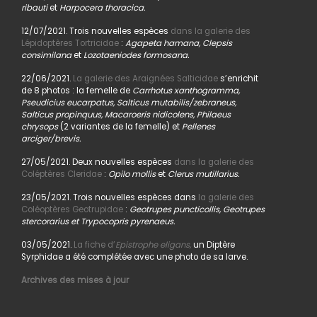
ribauti
et
Harpocera thoracica.
12/07/2021. Trois nouvelles espèces
dans la galerie des
Lépidoptères Tortricidae
:
Agapeta hamana, Clepsis
consimilana
et
Lozotaeniodes formosana.
22/06/2021.
La galerie des Araignées Salticidae
s’enrichit
de 8 photos : la femelle de
Carrhotus xanthogramma,
Pseudicius eucarpatus, Salticus mutabilis/zebraneus,
Salticus propinquus, Macaroeris nidicolens, Philaeus
chrysops
(2 variantes de la femelle) et
Pellenes
arciger/brevis.
27/05/2021. Deux nouvelles espèces
dans la galerie des
Coléptères Cleridae
:
Opilo mollis
et
Clerus mutillarius.
23/05/2021. Trois nouvelles espèces dans
la galerie des
Coléoptères Geotrupidae
:
Geotrupes puncticollis, Geotrupes
stercorarius et Trypocopris pyrenaeus.
03/05/2021.
La fiche d’
Epistrophe eligans,
un Diptère
Syrphidae a été complétée avec une photo de sa larve.
Archives des mises à jour