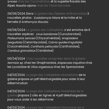
lyncea
chez les Coccinellidae,
et la superbe Rosalie des
Alpes
Rosalia alpina
chez les Cerambycidae.
29/06/2024. Dans
la galerie des Diptères Anthomyidae,
3
nouvelles photos :
Eustalomyia hilaris
et le mâle et la
femelle d’
Anthomyia illocata.
09/06/2024.
La galerie des Coléoptères
s’est enrichie de 6
nouvelles espèces :
Lixus bardanae
(Curculionidae),
Plateumaris sericea
(Chrysomelidae),
Anoplodera
sexguttata
(Cerambycidae),
Calvia quidecimguttata
(Coccinellidae),
Cantharis pellucida
(Cantharidae),
Carabus granulatus
(Carabidae).
06/04/2024.
Trois nouvelles araignées dans la galerie
:
Nomisia sp
. chez les Gnaphosidae,
Alopecosa inquilina
chez
les Lycosidae et
Olios argelasius
chez les Sparassidae.
04/03/2024.
La page des Coléoptères Mordellidae
de la
galerie propose un pdf téléchargeable pour aider à leur
détermination.
04/03/2024.
La page des Coléoptères Histeridae de la
galerie
propose 2 clés en lignes et 4 pdf téléchargeables
pour vous aider à les déterminer.
04/03/2024.
La page des Coléoptères Dytiscidae de la