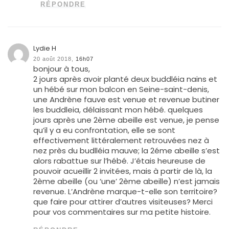
RÉPONDRE
Lydie H
20 août 2018,
16h07
bonjour à tous,
2 jours après avoir planté deux buddléia nains et
un hébé sur mon balcon en Seine-saint-denis,
une Andrène fauve est venue et revenue butiner
les buddleia, délaissant mon hébé. quelques
jours après une 2ème abeille est venue, je pense
qu’il y a eu confrontation, elle se sont
effectivement littéralement retrouvées nez à
nez près du budlléia mauve; la 2éme abeille s’est
alors rabattue sur l’hébé. J’étais heureuse de
pouvoir acueillir 2 invitées, mais à partir de là, la
2ème abeille (ou ‘une’ 2ème abeille) n’est jamais
revenue. L’Andrène marque-t-elle son territoire?
que faire pour attirer d’autres visiteuses? Merci
pour vos commentaires sur ma petite histoire.