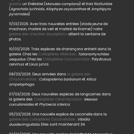
galerie,
un Erebidae (
Manulea complana
) et trois Noctuidae
(
Agrochola lychnidis, Allophyes oxyacanthae
et
Amphipyra
pyramidea
).
11/03/2026. Avec trois nouvelles entrées (stade jeune de
machaon, marbré de vert et marbré de Kramer) notre
galerie des chenilles de papillons
atteint la centaine de
photos.
10/03/2026. Trois espèces de charançons entrent dans la
galerie. Chez les
Coléoptères Attelidae
:
Tatianarhynchites
aequatus
. Chez les
Coléoptères Curculionidae
: Polydrusus
cervinus et Lixus juncii.
08/03/2026. Deux arrivées dans
la galerie des
Chrysomelidae
:
Colaspidema barbarum
et
Altica
ampelophaga
.
07/03/2026. Deux nouvelles espèces de longicornes dans
la galerie des
Coléoptères Cerambycidae
:
Mesosa
curculionoides
et
Phytoecia icterica
.
05/03/2026. Une nouvelle espèce de coccinelle dans la
galerie des Coléoptères Coccinellidae
:
Vibidia
duodecimguttata.
Elles sont maintenant 34.