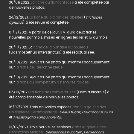
30/01/2022.
La fiche du flamant rose
a été complétée par
de nouvelles photos.
24/12/2021.
La fiche du clairon des abeilles
(
Trichodes
apiarius
) a été revue et complétée.
01/12/2021. A partir de ce jour, il y aura deux fiches
nouvelles par mois, mises en lignes les 1er et 15 du mois.
20/11/2021. La
fiche de la punaise du bouleau
(Elasmostethus interstinctus) a été réactualisée.
20/10/2021. Ajout d’une photo qui montre l’accouplement
sur
la fiche de l’aeschne bleue.
20/10/2021. Ajout d’une photo qui montre l’accouplement
sur
la fiche du sympetrum à nervures rouges.
05/10/2021.
La fiche de l’osmie rousse
(Osmia bicornis) a
été complémentée de nouvelles photos.
16/07/2021. Trois nouvelles espèces
dans la galerie des
Coléoptères Cerambycidae
:
Deilus fugax, Calamobius filum
et
Anastragalia sanguinolenta.
13/07/2021. Trois nouvelles espèces
dans la galerie des
Hémiptères Miridae
:
Deraeocoris punctum, Deraeocoris