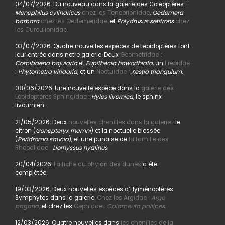
04/07/2026. Du nouveau dans la galerie des Coléoptères :
Menephilus cylindricus
chez les Tenebrionidae
,
Oedemera
barbara
chez les Oedemeridae
et
Polydrusus setifrons
chez
les Curculionidae.
03/07/2026. Quatre nouvelles espèces de Lépidoptères font
leur entrée dans notre galerie. Deux
Geometridae
:
Comibaena bajularia
et
Eupithecia haworthiata,
un
Erebidae
:
Phytometra viridaria
, et un
Noctuidae
:
Xestia triangulum.
08/06/2026. Une nouvelle espèce dans la
galerie des
Lépidoptères Sphingidae
:
Hyles livornica,
le sphinx
livournien.
21/05/2026. Deux
nouvelles chenilles dans la galerie
: le
citron (
Gonepteryx rhamni
) et la noctuelle blessée
(
Peridroma saucia
), et une punaise de
la famille des
Rhopalidae :
Liorhyssus hyalinus.
20/04/2026.
La fiche du phylan des dunes
a été
complétée.
19/03/2026. Deux nouvelles espèces d’Hyménoptères
Symphytes dans la galerie.
Chez les Argidae :
Arge
pagana
,
et chez les
Cephidae :
Calameuta pallipes.
12/03/2026. Quatre nouvelles dans
les chenilles de la