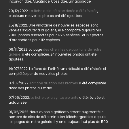
Incurvariidae, Alucitidae, Cossidae, Limacodidae.
29/12/2022.
La fiche de la cétoine dorée a été révisée
,
plusieurs nouvelles photos ont été ajoutées
25/11/2022. Une vingtaine de nouvelles espèces sont
venues s’ajouter à la galerie, elle comporte aujourd’hui
2000 photos d’insectes pour 1725 espèces, et 127 photos
d’arachnides pour 112 espèces.
09/11/2022. La page
des chenilles de papillons de notre
galerie
a été complétée. 24 nouvelles photos ont été
ajoutées.
14/07/2022. La fiche de l’orthétrum réticulé a été révisée et
complétée par de nouvelles photos.
07/07/2022.
La fiche du taon des bromes
a été complétée
avec des photos du mâle.
07/06/2022.
La fiche de la syritte piolante
a été révisée et
actualisée.
01/02/2022. Nous avons significativement augmenté le
nombre de clés de détermination téléchargeables depuis
les pages de notre galerie. Il y en a aujourd’hui plus de 500.