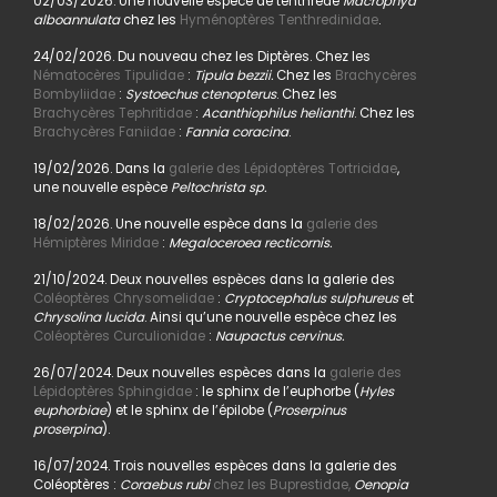
02/03/2026. Une nouvelle espèce de tenthrède
Macrophya
alboannulata
chez les
Hyménoptères Tenthredinidae
.
24/02/2026. Du nouveau chez les Diptères. Chez les
Nématocères Tipulidae
:
Tipula bezzii.
Chez les
Brachycères
Bombyliidae
:
Systoechus ctenopterus
. Chez les
Brachycères Tephritidae
:
Acanthiophilus helianthi
. Chez les
Brachycères Faniidae
:
Fannia coracina
.
19/02/2026. Dans la
galerie des Lépidoptères Tortricidae
,
une nouvelle espèce
Peltochrista sp.
18/02/2026. Une nouvelle espèce dans la
galerie des
Hémiptères Miridae
:
Megaloceroea recticornis.
21/10/2024. Deux nouvelles espèces dans la galerie des
Coléoptères Chrysomelidae
:
Cryptocephalus sulphureus
et
Chrysolina lucida
. Ainsi qu’une nouvelle espèce chez les
Coléoptères Curculionidae
:
Naupactus cervinus.
26/07/2024. Deux nouvelles espèces dans la
galerie des
Lépidoptères Sphingidae
: le sphinx de l’euphorbe (
Hyles
euphorbiae
) et le sphinx de l’épilobe (
Proserpinus
proserpina
).
16/07/2024. Trois nouvelles espèces dans la galerie des
Coléoptères :
Coraebus rubi
chez les Buprestidae,
Oenopia