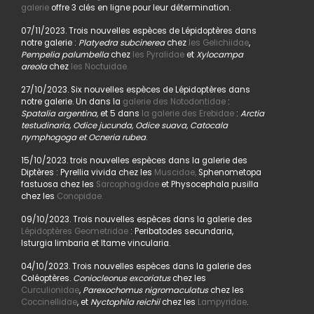
galerie
offre 3 clés en ligne pour leur détermination.
07/11/2023. Trois nouvelles espèces de Lépidoptères dans
notre galerie :
Platyedra subcinerea
chez
les Gelichiidae
,
Pempelia palumbella
chez
les Pyralidae
et
Xylocampa
areola
chez
les Noctuidae.
27/10/2023. Six nouvelles espèces de Lépidoptères dans
notre galerie. Un dans la
galerie des Notodontidae
:
Spatalia argentina,
et 5 dans
la galerie des Erebidae
:
Arctia
testudinaria, Odice jucunda, Odice suava, Catocala
nymphogoga et Ocneria rubea
.
15/10/2023. trois nouvelles espèces dans la galerie des
Diptères : Pyrellia vivida chez les
Muscidae,
Sphenometopa
fastuosa chez les
Sarcophagidae
et Physocephala pusilla
chez les
Conopidae.
09/10/2023. Trois nouvelles espèces dans la galerie des
Lépidoptères Geometridae
: Peribatodes secundaria,
Isturgia limbaria et Itame vincularia.
04/10/2023. Trois nouvelles espèces dans la galerie des
Coléoptères.
Coniocleonus excoriatus
chez les
Curculionidae
,
Parexochomus nigromaculatus
chez les
Coccinellidae
, et
Nyctophila reichii
chez les
Lampyridae
.