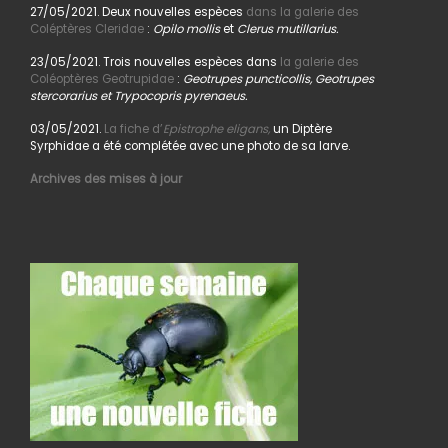
27/05/2021. Deux nouvelles espèces
dans la galerie des
Coléptères Cleridae
:
Opilo mollis
et
Clerus mutillarius.
23/05/2021. Trois nouvelles espèces dans
la galerie des
Coléoptères Geotrupidae
:
Geotrupes puncticollis, Geotrupes
stercorarius et Trypocopris pyrenaeus.
03/05/2021.
La fiche d’
Epistrophe eligans,
un Diptère
Syrphidae a été complétée avec une photo de sa larve.
Archives des mises à jour