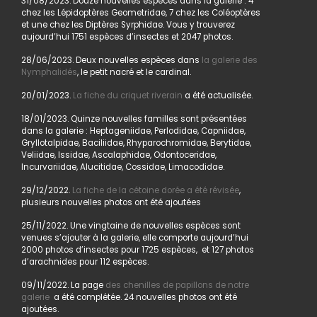
31/08/2023. Douze nouvelles espèces dans la galerie : 4
chez les Lépidoptères Geometridae, 7 chez les Coléoptères
et une chez les Diptères Syrphidae. Vous y trouverez
aujourd’hui 1751 espèces d’insectes et 2047 photos.
28/06/2023. Deux nouvelles espèces dans
la galerie des
Nymphalidés
, le petit nacré et le cardinal.
20/01/2023.
La fiche du criquet riverain
a été actualisée.
18/01/2023. Quinze nouvelles familles sont présentées
dans la galerie : Heptageniidae, Perlodidae, Capniidae,
Gryllotalpidae, Baciliidae, Rhyparochromidae, Berytidae,
Veliidae, Issidae, Ascalaphidae, Odontoceridae,
Incurvariidae, Alucitidae, Cossidae, Limacodidae.
29/12/2022.
La fiche de la cétoine dorée a été révisée
,
plusieurs nouvelles photos ont été ajoutées
25/11/2022. Une vingtaine de nouvelles espèces sont
venues s’ajouter à la galerie, elle comporte aujourd’hui
2000 photos d’insectes pour 1725 espèces, et 127 photos
d’arachnides pour 112 espèces.
09/11/2022. La page
des chenilles de papillons de notre
galerie
a été complétée. 24 nouvelles photos ont été
ajoutées.