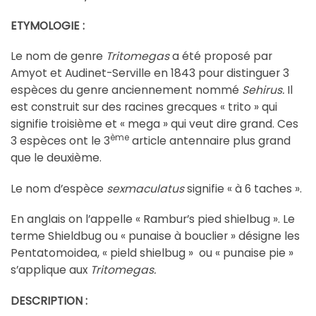
ETYMOLOGIE :
Le nom de genre
Tritomegas
a été proposé par
Amyot et Audinet-Serville en 1843 pour distinguer 3
espèces du genre anciennement nommé
Sehirus.
Il
est construit sur des racines grecques « trito » qui
signifie troisième et « mega » qui veut dire grand. Ces
ème
3 espèces ont le 3
article antennaire plus grand
que le deuxième.
Le nom d’espèce
sexmaculatus
signifie « à 6 taches ».
En anglais on l’appelle « Rambur’s pied shielbug ». Le
terme Shieldbug ou « punaise à bouclier » désigne les
Pentatomoidea, « pield shielbug » ou « punaise pie »
s’applique aux
Tritomegas.
DESCRIPTION :