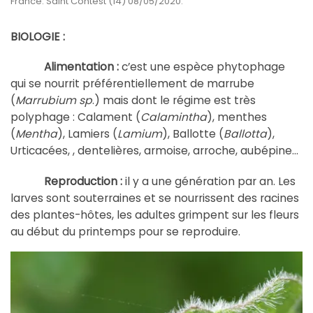
France. Saint Contest (14) 08/05/2020.
BIOLOGIE :
Alimentation :
c’est une espèce phytophage
qui se nourrit préférentiellement de marrube
(
Marrubium sp
.) mais dont le régime est très
polyphage : Calament (
Calamintha
), menthes
(
Mentha
), Lamiers (
Lamium
), Ballotte (
Ballotta
),
Urticacées, , dentelières, armoise, arroche, aubépine…
Reproduction :
il y a une génération par an. Les
larves sont souterraines et se nourrissent des racines
des plantes-hôtes, les adultes grimpent sur les fleurs
au début du printemps pour se reproduire.