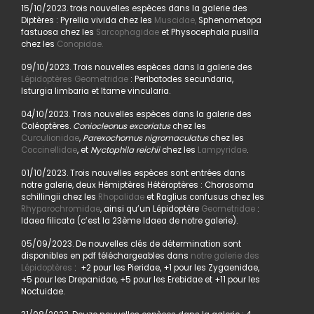
15/10/2023. trois nouvelles espèces dans la galerie des
Diptères : Pyrellia vivida chez les
Muscidae,
Sphenometopa
fastuosa chez les
Sarcophagidae
et Physocephala pusilla
chez les
Conopidae.
09/10/2023. Trois nouvelles espèces dans la galerie des
Lépidoptères Geometridae
: Peribatodes secundaria,
Isturgia limbaria et Itame vincularia.
04/10/2023. Trois nouvelles espèces dans la galerie des
Coléoptères.
Coniocleonus excoriatus
chez les
Curculionidae
,
Parexochomus nigromaculatus
chez les
Coccinellidae
, et
Nyctophila reichii
chez les
Lampyridae
.
01/10/2023. Trois nouvelles espèces sont entrées dans
notre galerie, deux Hémiptères Hétéroptères : Chorosoma
schillingii chez les
Rhopalidae
et Raglius confusus chez les
Rhyparochromidae
, ainsi qu’un Lépidoptère
Geometridae
:
Idaea filicata (c’est la 23ème Idaea de notre galerie).
05/09/2023. De nouvelles clés de détermination sont
disponibles en pdf téléchargeables dans
notre galerie des
Lépidoptères
: +2 pour les Pieridae, +1 pour les Zygaenidae,
+5 pour les Drepanidae, +5 pour les Erebidae et +11 pour les
Noctuidae.