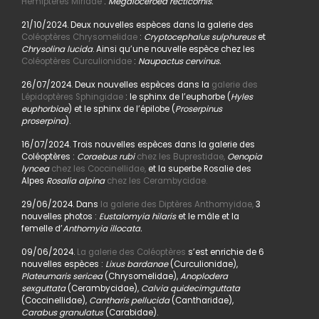
Hémiptères Miridae
:
Megaloceroea recticornis.
21/10/2024. Deux nouvelles espèces dans la galerie des
Coléoptères Chrysomelidae
:
Cryptocephalus sulphureus
et
Chrysolina lucida
. Ainsi qu’une nouvelle espèce chez les
Coléoptères Curculionidae
:
Naupactus cervinus.
26/07/2024. Deux nouvelles espèces dans la
galerie des
Lépidoptères Sphingidae
: le sphinx de l’euphorbe (
Hyles
euphorbiae
) et le sphinx de l’épilobe (
Proserpinus
proserpina
).
16/07/2024. Trois nouvelles espèces dans la galerie des
Coléoptères :
Coraebus rubi
chez les Buprestidae,
Oenopia
lyncea
chez les Coccinellidae,
et la superbe Rosalie des
Alpes
Rosalia alpina
chez les Cerambycidae.
29/06/2024. Dans
la galerie des Diptères Anthomyidae,
3
nouvelles photos :
Eustalomyia hilaris
et le mâle et la
femelle d’
Anthomyia illocata.
09/06/2024.
La galerie des Coléoptères
s’est enrichie de 6
nouvelles espèces :
Lixus bardanae
(Curculionidae),
Plateumaris sericea
(Chrysomelidae),
Anoplodera
sexguttata
(Cerambycidae),
Calvia quidecimguttata
(Coccinellidae),
Cantharis pellucida
(Cantharidae),
Carabus granulatus
(Carabidae).