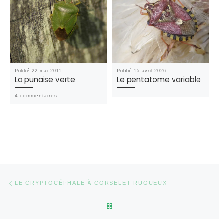
Publié
22 mai 2011
Publié
15 avril 2026
La punaise verte
Le pentatome variable
4 commentaires
Parcourir les articles
Article précédent
LE CRYPTOCÉPHALE À CORSELET RUGUEUX
RETOUR À LA LISTE DES AR