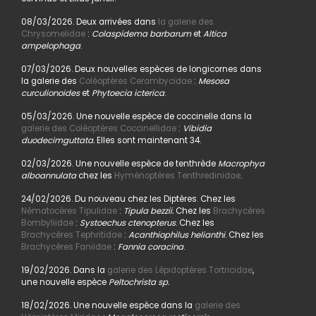
08/03/2026. Deux arrivées dans
la galerie des
Chrysomelidae
:
Colaspidema barbarum
et
Altica
ampelophaga
.
07/03/2026. Deux nouvelles espèces de longicornes dans
la galerie des
Coléoptères Cerambycidae
:
Mesosa
curculionoides
et
Phytoecia icterica
.
05/03/2026. Une nouvelle espèce de coccinelle dans la
galerie des Coléoptères Coccinellidae
:
Vibidia
duodecimguttata.
Elles sont maintenant 34.
02/03/2026. Une nouvelle espèce de tenthrède
Macrophya
alboannulata
chez les
Hyménoptères Tenthredinidae
.
24/02/2026. Du nouveau chez les Diptères. Chez les
Nématocères Tipulidae
:
Tipula bezzii.
Chez les
Brachycères
Bombyliidae
:
Systoechus ctenopterus
. Chez les
Brachycères Tephritidae
:
Acanthiophilus helianthi
. Chez les
Brachycères Faniidae
:
Fannia coracina
.
19/02/2026. Dans la
galerie des Lépidoptères Tortricidae
,
une nouvelle espèce
Peltochrista sp.
18/02/2026. Une nouvelle espèce dans la
galerie des