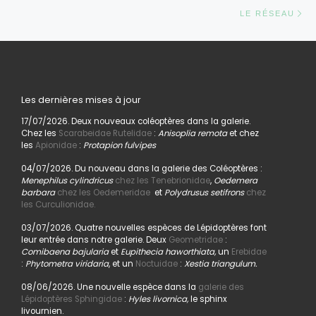
Ar
LE RÉSEAU
Les dernières mises à jour
17/07/2026. Deux nouveaux coléoptères dans la galerie.
Chez les
Scarabeidae Rutelidae
:
Anisoplia remota
et chez
les
Apionidae
:
Protapion fulvipes
04/07/2026. Du nouveau dans la galerie des Coléoptères :
Menephilus cylindricus
chez les Tenebrionidae
,
Oedemera
barbara
chez les Oedemeridae
et
Polydrusus setifrons
chez
les Curculionidae.
03/07/2026. Quatre nouvelles espèces de Lépidoptères font
leur entrée dans notre galerie. Deux
Geometridae
:
Comibaena bajularia
et
Eupithecia haworthiata,
un
Erebidae
:
Phytometra viridaria
, et un
Noctuidae
:
Xestia triangulum.
08/06/2026. Une nouvelle espèce dans la
galerie des
Lépidoptères Sphingidae
:
Hyles livornica,
le sphinx
livournien.