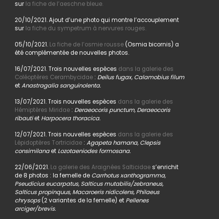
sur
la fiche de l’aeschne bleue.
20/10/2021. Ajout d’une photo qui montre l’accouplement
sur
la fiche du sympetrum à nervures rouges.
05/10/2021.
La fiche de l’osmie rousse
(Osmia bicornis) a
été complémentée de nouvelles photos.
16/07/2021. Trois nouvelles espèces
dans la galerie des
Coléoptères Cerambycidae
:
Deilus fugax, Calamobius filum
et
Anastragalia sanguinolenta.
13/07/2021. Trois nouvelles espèces
dans la galerie des
Hémiptères Miridae
:
Deraeocoris punctum, Deraeocoris
ribauti
et
Harpocera thoracica.
12/07/2021. Trois nouvelles espèces
dans la galerie des
Lépidoptères Tortricidae
:
Agapeta hamana, Clepsis
consimilana
et
Lozotaeniodes formosana.
22/06/2021.
La galerie des Araignées Salticidae
s’enrichit
de 8 photos : la femelle de
Carrhotus xanthogramma,
Pseudicius eucarpatus, Salticus mutabilis/zebraneus,
Salticus propinquus, Macaroeris nidicolens, Philaeus
chrysops
(2 variantes de la femelle) et
Pellenes
arciger/brevis.