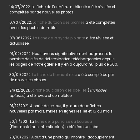
14/07/2022. La fiche de l’orthétrum réticulé a été révisée et
complétée par de nouvelles photos.
07/07/2022.
La fiche du taon des bromes
a été complétée
avec des photos du mâle.
07/06/2022.
La fiche de la syritte piolante
a été révisée et
actualisée.
01/02/2022. Nous avons significativement augmenté le
nombre de clés de détermination téléchargeables depuis
les pages de notre galerie. Il y en a aujourd’hui plus de 500.
30/01/2022.
La fiche du flamant rose
a été complétée par
de nouvelles photos.
24/12/2021.
La fiche du clairon des abeilles
(
Trichodes
apiarius
) a été revue et complétée.
01/12/2021. A partir de ce jour, il y aura deux fiches
nouvelles par mois, mises en lignes les 1er et 15 du mois.
20/11/2021. La
fiche de la punaise du bouleau
(Elasmostethus interstinctus) a été réactualisée.
20/10/2021. Ajout d’une photo qui montre l’accouplement