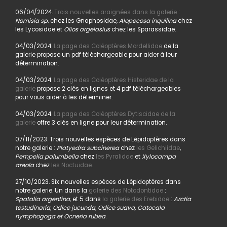
06/04/2024.
Trois nouvelles araignées dans la galerie
:
Nomisia sp
. chez les Gnaphosidae,
Alopecosa inquilina
chez
les Lycosidae et
Olios argelasius
chez les Sparassidae.
04/03/2024.
La page des Coléoptères Mordellidae
de la
galerie propose un pdf téléchargeable pour aider à leur
détermination.
04/03/2024.
La page des Coléoptères Histeridae de la
galerie
propose 2 clés en lignes et 4 pdf téléchargeables
pour vous aider à les déterminer.
04/03/2024.
La page des Coléoptères Dytiscidae de la
galerie
offre 3 clés en ligne pour leur détermination.
07/11/2023. Trois nouvelles espèces de Lépidoptères dans
notre galerie :
Platyedra subcinerea
chez
les Gelichiidae
,
Pempelia palumbella
chez
les Pyralidae
et
Xylocampa
areola
chez
les Noctuidae.
27/10/2023. Six nouvelles espèces de Lépidoptères dans
notre galerie. Un dans la
galerie des Notodontidae
:
Spatalia argentina,
et 5 dans
la galerie des Erebidae
:
Arctia
testudinaria, Odice jucunda, Odice suava, Catocala
nymphogoga et Ocneria rubea
.