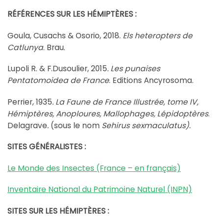
RÉFÉRENCES SUR LES HÉMIPTÈRES :
Goula, Cusachs & Osorio, 2018.
Els heteropters de
Catlunya
. Brau.
Lupoli R. & F.Dusoulier, 2015
. Les punaises
Pentatomoidea de France
. Editions Ancyrosoma.
Perrier, 1935
. La Faune de France Illustrée, tome IV,
Hémiptères, Anoploures, Mallophages, Lépidoptères
.
Delagrave
.
(sous le nom
Sehirus sexmaculatus).
SITES GÉNÉRALISTES :
Le Monde des Insectes (France – en français)
Inventaire National du Patrimoine Naturel (INPN)
SITES SUR LES HÉMIPTÈRES :