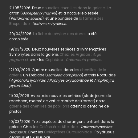
21/05/2026. Deux
nouvelles chenilles dans la galerie
: le
citron (
Gonepteryx rhamni
) et la noctuelle blessée
(
Peridroma saucia
), et une punaise de
la famille des
Rhopalidae :
Liorhyssus hyalinus.
20/04/2026.
La fiche du phylan des dunes
a été
complétée.
19/03/2026. Deux nouvelles espèces d’Hyménoptères
Symphytes dans la galerie.
Chez les Argidae :
Arge
pagana
,
et chez les
Cephidae :
Calameuta pallipes.
12/03/2026. Quatre nouvelles dans
les chenilles de la
galerie,
un Erebidae (
Manulea complana
) et trois Noctuidae
(
Agrochola lychnidis, Allophyes oxyacanthae
et
Amphipyra
pyramidea
).
11/03/2026. Avec trois nouvelles entrées (stade jeune de
machaon, marbré de vert et marbré de Kramer) notre
galerie des chenilles de papillons
atteint la centaine de
photos.
10/03/2026. Trois espèces de charançons entrent dans la
galerie. Chez les
Coléoptères Attelidae
:
Tatianarhynchites
aequatus
. Chez les
Coléoptères Curculionidae
: Polydrusus
cervinus et Lixus juncii.