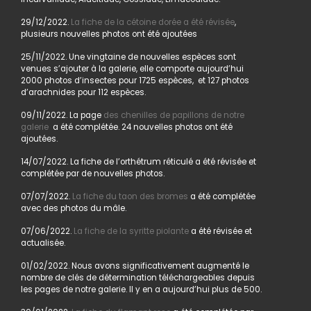
29/12/2022.
La fiche de la cétoine dorée a été révisée
,
plusieurs nouvelles photos ont été ajoutées
25/11/2022. Une vingtaine de nouvelles espèces sont
venues s’ajouter à la galerie, elle comporte aujourd’hui
2000 photos d’insectes pour 1725 espèces, et 127 photos
d’arachnides pour 112 espèces.
09/11/2022. La page
des chenilles de papillons de notre
galerie
a été complétée. 24 nouvelles photos ont été
ajoutées.
14/07/2022. La fiche de l’orthétrum réticulé a été révisée et
complétée par de nouvelles photos.
07/07/2022.
La fiche du taon des bromes
a été complétée
avec des photos du mâle.
07/06/2022.
La fiche de la syritte piolante
a été révisée et
actualisée.
01/02/2022. Nous avons significativement augmenté le
nombre de clés de détermination téléchargeables depuis
les pages de notre galerie. Il y en a aujourd’hui plus de 500.