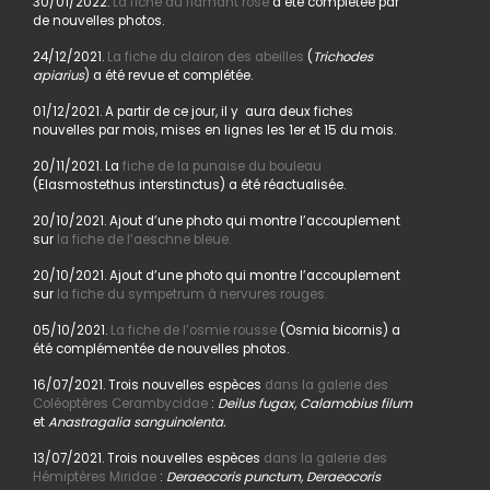
30/01/2022.
La fiche du flamant rose
a été complétée par
de nouvelles photos.
24/12/2021.
La fiche du clairon des abeilles
(
Trichodes
apiarius
) a été revue et complétée.
01/12/2021. A partir de ce jour, il y aura deux fiches
nouvelles par mois, mises en lignes les 1er et 15 du mois.
20/11/2021. La
fiche de la punaise du bouleau
(Elasmostethus interstinctus) a été réactualisée.
20/10/2021. Ajout d’une photo qui montre l’accouplement
sur
la fiche de l’aeschne bleue.
20/10/2021. Ajout d’une photo qui montre l’accouplement
sur
la fiche du sympetrum à nervures rouges.
05/10/2021.
La fiche de l’osmie rousse
(Osmia bicornis) a
été complémentée de nouvelles photos.
16/07/2021. Trois nouvelles espèces
dans la galerie des
Coléoptères Cerambycidae
:
Deilus fugax, Calamobius filum
et
Anastragalia sanguinolenta.
13/07/2021. Trois nouvelles espèces
dans la galerie des
Hémiptères Miridae
:
Deraeocoris punctum, Deraeocoris