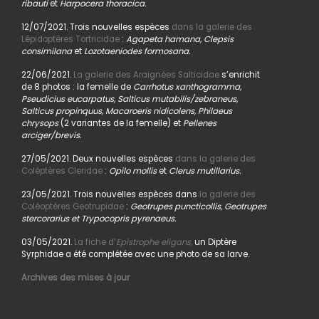
ribauti
et
Harpocera thoracica.
12/07/2021. Trois nouvelles espèces
dans la galerie des
Lépidoptères Tortricidae
:
Agapeta hamana, Clepsis
consimilana
et
Lozotaeniodes formosana.
22/06/2021.
La galerie des Araignées Salticidae
s’enrichit
de 8 photos : la femelle de
Carrhotus xanthogramma,
Pseudicius eucarpatus, Salticus mutabilis/zebraneus,
Salticus propinquus, Macaroeris nidicolens, Philaeus
chrysops
(2 variantes de la femelle) et
Pellenes
arciger/brevis.
27/05/2021. Deux nouvelles espèces
dans la galerie des
Coléptères Cleridae
:
Opilo mollis
et
Clerus mutillarius.
23/05/2021. Trois nouvelles espèces dans
la galerie des
Coléoptères Geotrupidae
:
Geotrupes puncticollis, Geotrupes
stercorarius et Trypocopris pyrenaeus.
03/05/2021.
La fiche d’
Epistrophe eligans,
un Diptère
Syrphidae a été complétée avec une photo de sa larve.
Archives des mises à jour