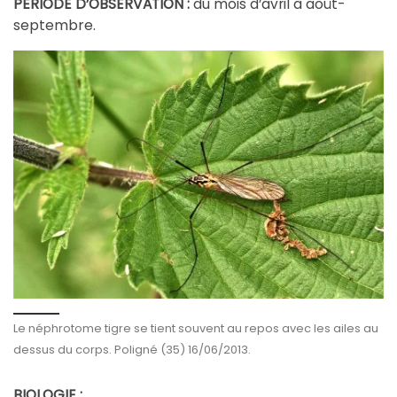
à août-
PÉRIODE D’OBSERVATION :
du mois d’avril
septembre.
Le néphrotome tigre se tient souvent au repos avec les ailes au
dessus du corps. Poligné (35) 16/06/2013.
BIOLOGIE :