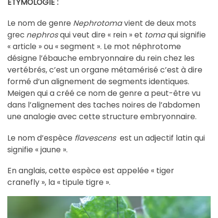
ETYMOLOGIE :
Le nom de genre
Nephrotoma
vient de deux mots
grec
nephros
qui veut dire « rein » et
toma
qui signifie
éphrotome
« article » ou « segment ». Le mot n
désigne l’ébauche embryonnaire du rein chez les
vertébrés,
c’est un organe métamérisé c’est à dire
formé d’un alignement de segments identiques.
Meigen qui a créé ce nom de genre a peut-être
vu
dans l’alignement des taches noires de l’abdomen
une analogie avec cette structure embryonnaire.
Le nom d’espèce
flavescens
est un adjectif latin qui
signifie « jaune ».
E
n anglais, cette espèce est appelée « tiger
cranefly », la « tipule tigre ».