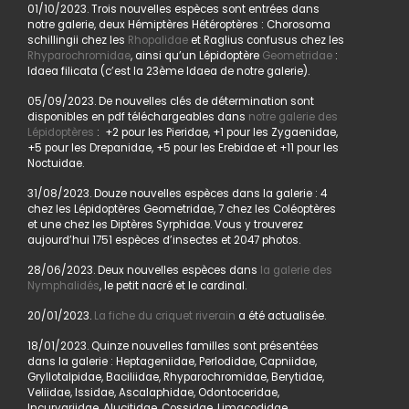
01/10/2023. Trois nouvelles espèces sont entrées dans
notre galerie, deux Hémiptères Hétéroptères : Chorosoma
schillingii chez les
Rhopalidae
et Raglius confusus chez les
Rhyparochromidae
, ainsi qu’un Lépidoptère
Geometridae
:
Idaea filicata (c’est la 23ème Idaea de notre galerie).
05/09/2023. De nouvelles clés de détermination sont
disponibles en pdf téléchargeables dans
notre galerie des
Lépidoptères
: +2 pour les Pieridae, +1 pour les Zygaenidae,
+5 pour les Drepanidae, +5 pour les Erebidae et +11 pour les
Noctuidae.
31/08/2023. Douze nouvelles espèces dans la galerie : 4
chez les Lépidoptères Geometridae, 7 chez les Coléoptères
et une chez les Diptères Syrphidae. Vous y trouverez
aujourd’hui 1751 espèces d’insectes et 2047 photos.
28/06/2023. Deux nouvelles espèces dans
la galerie des
Nymphalidés
, le petit nacré et le cardinal.
20/01/2023.
La fiche du criquet riverain
a été actualisée.
18/01/2023. Quinze nouvelles familles sont présentées
dans la galerie : Heptageniidae, Perlodidae, Capniidae,
Gryllotalpidae, Baciliidae, Rhyparochromidae, Berytidae,
Veliidae, Issidae, Ascalaphidae, Odontoceridae,
Incurvariidae, Alucitidae, Cossidae, Limacodidae.