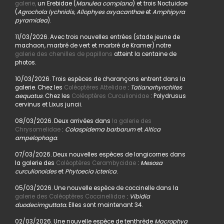
galerie,
un Erebidae (
Manulea complana
) et trois Noctuidae
(
Agrochola lychnidis, Allophyes oxyacanthae
et
Amphipyra
pyramidea
).
11/03/2026. Avec trois nouvelles entrées (stade jeune de
machaon, marbré de vert et marbré de Kramer) notre
galerie des chenilles de papillons
atteint la centaine de
photos.
10/03/2026. Trois espèces de charançons entrent dans la
galerie. Chez les
Coléoptères Attelidae
:
Tatianarhynchites
aequatus
. Chez les
Coléoptères Curculionidae
: Polydrusus
cervinus et Lixus juncii.
08/03/2026. Deux arrivées dans
la galerie des
Chrysomelidae
:
Colaspidema barbarum
et
Altica
ampelophaga
.
07/03/2026. Deux nouvelles espèces de longicornes dans
la galerie des
Coléoptères Cerambycidae
:
Mesosa
curculionoides
et
Phytoecia icterica
.
05/03/2026. Une nouvelle espèce de coccinelle dans la
galerie des Coléoptères Coccinellidae
:
Vibidia
duodecimguttata.
Elles sont maintenant 34.
02/03/2026. Une nouvelle espèce de tenthrède
Macrophya