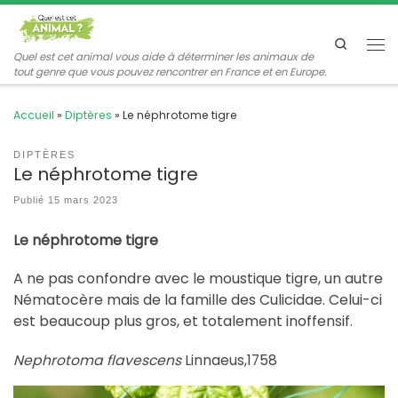
Passer au contenu
Search
Me
Quel est cet animal vous aide à déterminer les animaux de
tout genre que vous pouvez rencontrer en France et en Europe.
Accueil
»
Diptères
»
Le néphrotome tigre
DIPTÈRES
Le néphrotome tigre
Publié
15 mars 2023
éphrotome tigre
Le n
A ne pas confondre avec le moustique tigre, un autre
Nématocère
mais de la famille des Culicidae
. Celui-ci
est beaucoup plus gros, et totalement inoffensif.
Nephrotoma flavescens
Linnaeus,1758