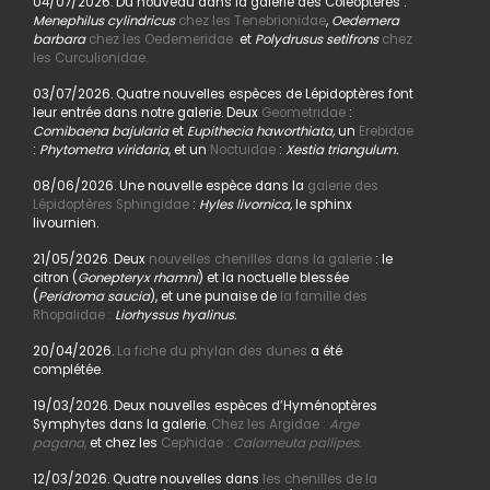
04/07/2026. Du nouveau dans la galerie des Coléoptères :
Menephilus cylindricus
chez les Tenebrionidae
,
Oedemera
barbara
chez les Oedemeridae
et
Polydrusus setifrons
chez
les Curculionidae.
03/07/2026. Quatre nouvelles espèces de Lépidoptères font
leur entrée dans notre galerie. Deux
Geometridae
:
Comibaena bajularia
et
Eupithecia haworthiata,
un
Erebidae
:
Phytometra viridaria
, et un
Noctuidae
:
Xestia triangulum.
08/06/2026. Une nouvelle espèce dans la
galerie des
Lépidoptères Sphingidae
:
Hyles livornica,
le sphinx
livournien.
21/05/2026. Deux
nouvelles chenilles dans la galerie
: le
citron (
Gonepteryx rhamni
) et la noctuelle blessée
(
Peridroma saucia
), et une punaise de
la famille des
Rhopalidae :
Liorhyssus hyalinus.
20/04/2026.
La fiche du phylan des dunes
a été
complétée.
19/03/2026. Deux nouvelles espèces d’Hyménoptères
Symphytes dans la galerie.
Chez les Argidae :
Arge
pagana
,
et chez les
Cephidae :
Calameuta pallipes.
12/03/2026. Quatre nouvelles dans
les chenilles de la