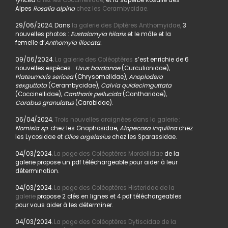
lyncea
chez les Coccinellidae,
et la superbe Rosalie des
Alpes
Rosalia alpina
chez les Cerambycidae.
29/06/2024. Dans
la galerie des Diptères Anthomyidae,
3
nouvelles photos :
Eustalomyia hilaris
et le mâle et la
femelle d’
Anthomyia illocata.
09/06/2024.
La galerie des Coléoptères
s’est enrichie de 6
nouvelles espèces :
Lixus bardanae
(Curculionidae),
Plateumaris sericea
(Chrysomelidae),
Anoplodera
sexguttata
(Cerambycidae),
Calvia quidecimguttata
(Coccinellidae),
Cantharis pellucida
(Cantharidae),
Carabus granulatus
(Carabidae).
06/04/2024.
Trois nouvelles araignées dans la galerie
:
Nomisia sp
. chez les Gnaphosidae,
Alopecosa inquilina
chez
les Lycosidae et
Olios argelasius
chez les Sparassidae.
04/03/2024.
La page des Coléoptères Mordellidae
de la
galerie propose un pdf téléchargeable pour aider à leur
détermination.
04/03/2024.
La page des Coléoptères Histeridae de la
galerie
propose 2 clés en lignes et 4 pdf téléchargeables
pour vous aider à les déterminer.
04/03/2024.
La page des Coléoptères Dytiscidae de la