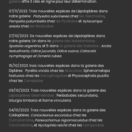
galerie
offre 3 clés en ligne pour leur détermination.
07/11/2023. Trois nouvelles espèces de Lépidoptères dans
notre galerie :
Platyedra subcinerea
chez
les Gelichiidae
,
Pempelia palumbella
chez
les Pyralidae
et
Xylocampa
areola
chez
les Noctuidae.
27/10/2023. Six nouvelles espèces de Lépidoptères dans
notre galerie. Un dans la
galerie des Notodontidae
:
Spatalia argentina,
et 5 dans
la galerie des Erebidae
:
Arctia
testudinaria, Odice jucunda, Odice suava, Catocala
nymphogoga et Ocneria rubea
.
15/10/2023. trois nouvelles espèces dans la galerie des
Diptères : Pyrellia vivida chez les
Muscidae,
Sphenometopa
fastuosa chez les
Sarcophagidae
et Physocephala pusilla
chez les
Conopidae.
09/10/2023. Trois nouvelles espèces dans la galerie des
Lépidoptères Geometridae
: Peribatodes secundaria,
Isturgia limbaria et Itame vincularia.
04/10/2023. Trois nouvelles espèces dans la galerie des
Coléoptères.
Coniocleonus excoriatus
chez les
Curculionidae
,
Parexochomus nigromaculatus
chez les
Coccinellidae
, et
Nyctophila reichii
chez les
Lampyridae
.