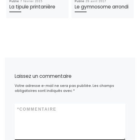
Publié
7 février 2015
Publié
29 avril 2017
La tipule printanière
Le gymnosome arrondi
Laissez un commentaire
Votre adresse e-mail ne sera pas publiée.
Les champs
obligatoires sont indiqués avec
*
*
COMMENTAIRE