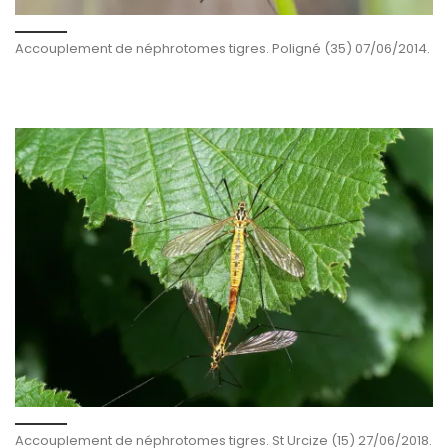
Accouplement de néphrotomes tigres. Poligné (35) 07/06/2014.
Accouplement de néphrotomes tigres. St Urcize (15) 27/06/2018.