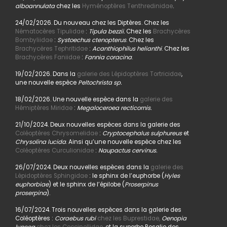
alboannulata
chez les
Hyménoptères Tenthredinidae
.
24/02/2026. Du nouveau chez les Diptères. Chez les
Nématocères Tipulidae
:
Tipula bezzii.
Chez les
Brachycères
Bombyliidae
:
Systoechus ctenopterus
. Chez les
Brachycères Tephritidae
:
Acanthiophilus helianthi
. Chez les
Brachycères Faniidae
:
Fannia coracina
.
19/02/2026. Dans la
galerie des Lépidoptères Tortricidae
,
une nouvelle espèce
Peltochrista sp.
18/02/2026. Une nouvelle espèce dans la
galerie des
Hémiptères Miridae
:
Megaloceroea recticornis.
21/10/2024. Deux nouvelles espèces dans la galerie des
Coléoptères Chrysomelidae
:
Cryptocephalus sulphureus
et
Chrysolina lucida
. Ainsi qu’une nouvelle espèce chez les
Coléoptères Curculionidae
:
Naupactus cervinus.
26/07/2024. Deux nouvelles espèces dans la
galerie des
Lépidoptères Sphingidae
: le sphinx de l’euphorbe (
Hyles
euphorbiae
) et le sphinx de l’épilobe (
Proserpinus
proserpina
).
16/07/2024. Trois nouvelles espèces dans la galerie des
Coléoptères :
Coraebus rubi
chez les Buprestidae,
Oenopia