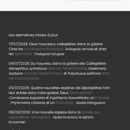
Les dernières mises à jour
17/07/2026. Deux nouveaux coléoptères dans la galerie.
Chez les
Scarabeidae Rutelidae
:
Anisoplia remota
et chez
les
Apionidae
:
Protapion fulvipes
04/07/2026. Du nouveau dans la galerie des Coléoptères :
Menephilus cylindricus
chez les Tenebrionidae
,
Oedemera
barbara
chez les Oedemeridae
et
Polydrusus setifrons
chez
les Curculionidae.
03/07/2026. Quatre nouvelles espèces de Lépidoptères font
leur entrée dans notre galerie. Deux
Geometridae
:
Comibaena bajularia
et
Eupithecia haworthiata,
un
Erebidae
:
Phytometra viridaria
, et un
Noctuidae
:
Xestia triangulum.
08/06/2026. Une nouvelle espèce dans la
galerie des
Lépidoptères Sphingidae
:
Hyles livornica,
le sphinx
livournien.