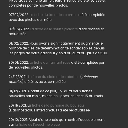
14/07/2022. La fiche de l’orthétrum réticulé a été révisée et
complétée par de nouvelles photos.
07/07/2022.
La fiche du taon des bromes
a été complétée
avec des photos du mâle.
07/06/2022.
La fiche de la syritte piolante
a été révisée et
actualisée.
01/02/2022. Nous avons significativement augmenté le
nombre de clés de détermination téléchargeables depuis
les pages de notre galerie. Il y en a aujourd’hui plus de 500.
30/01/2022.
La fiche du flamant rose
a été complétée par
de nouvelles photos.
24/12/2021.
La fiche du clairon des abeilles
(
Trichodes
apiarius
) a été revue et complétée.
01/12/2021. A partir de ce jour, il y aura deux fiches
nouvelles par mois, mises en lignes les 1er et 15 du mois.
20/11/2021. La
fiche de la punaise du bouleau
(Elasmostethus interstinctus) a été réactualisée.
20/10/2021. Ajout d’une photo qui montre l’accouplement
sur
la fiche de l’aeschne bleue.