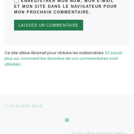
ENREGISTRER MON NOM, MON E-MAIL
ET MON SITE DANS LE NAVIGATEUR POUR
MON PROCHAIN COMMENTAIRE.
Ce site utilise Akismet pour réduire les indésirables.
En savoir
plus sur comment les données de vos commentaires sont
utilisées
.
Parcourir les articles
Article précédent
LE SILPHE NOIR
RETOUR À LA LISTE DES AR
Ar
LA CALLIDIE ROUGE SANG