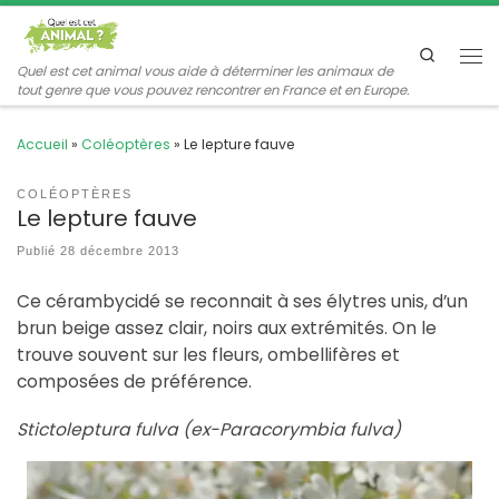
Passer au contenu
Search
Me
Quel est cet animal vous aide à déterminer les animaux de
tout genre que vous pouvez rencontrer en France et en Europe.
Accueil
»
Coléoptères
»
Le lepture fauve
COLÉOPTÈRES
Le lepture fauve
Publié
28 décembre 2013
Ce cérambycidé se reconnait à ses élytres unis, d’un
brun beige assez clair, noirs aux extrémités. On le
trouve souvent sur les fleurs, ombellifères et
composées de préférence.
Stictoleptura fulva (ex-Paracorymbia fulva)