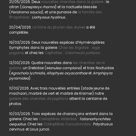
21/05/2026. Deux
nouvelles chenilles dans la galerie
: le
citron (
Gonepteryx rhamni
) et la noctuelle blessée
(
Peridroma saucia
), et une punaise de
la famille des
Rhopalidae :
Liorhyssus hyalinus.
20/04/2026.
La fiche du phylan des dunes
a été
complétée.
19/03/2026. Deux nouvelles espèces d’Hyménoptères
Symphytes dans la galerie.
Chez les Argidae :
Arge
pagana
,
et chez les
Cephidae :
Calameuta pallipes.
12/03/2026. Quatre nouvelles dans
les chenilles de la
galerie,
un Erebidae (
Manulea complana
) et trois Noctuidae
(
Agrochola lychnidis, Allophyes oxyacanthae
et
Amphipyra
pyramidea
).
11/03/2026. Avec trois nouvelles entrées (stade jeune de
machaon, marbré de vert et marbré de Kramer) notre
galerie des chenilles de papillons
atteint la centaine de
photos.
10/03/2026. Trois espèces de charançons entrent dans la
galerie. Chez les
Coléoptères Attelidae
:
Tatianarhynchites
aequatus
. Chez les
Coléoptères Curculionidae
: Polydrusus
cervinus et Lixus juncii.