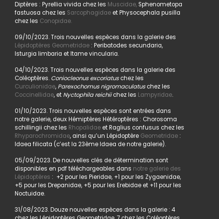
Diptères : Pyrellia vivida chez les
Muscidae,
Sphenometopa
fastuosa chez les
Sarcophagidae
et Physocephala pusilla
chez les
Conopidae.
09/10/2023. Trois nouvelles espèces dans la galerie des
Lépidoptères Geometridae
: Peribatodes secundaria,
Isturgia limbaria et Itame vincularia.
04/10/2023. Trois nouvelles espèces dans la galerie des
Coléoptères.
Coniocleonus excoriatus
chez les
Curculionidae
,
Parexochomus nigromaculatus
chez les
Coccinellidae
, et
Nyctophila reichii
chez les
Lampyridae
.
01/10/2023. Trois nouvelles espèces sont entrées dans
notre galerie, deux Hémiptères Hétéroptères : Chorosoma
schillingii chez les
Rhopalidae
et Raglius confusus chez les
Rhyparochromidae
, ainsi qu’un Lépidoptère
Geometridae
:
Idaea filicata (c’est la 23ème Idaea de notre galerie).
05/09/2023. De nouvelles clés de détermination sont
disponibles en pdf téléchargeables dans
notre galerie des
Lépidoptères
: +2 pour les Pieridae, +1 pour les Zygaenidae,
+5 pour les Drepanidae, +5 pour les Erebidae et +11 pour les
Noctuidae.
31/08/2023. Douze nouvelles espèces dans la galerie : 4
chez les Lépidoptères Geometridae, 7 chez les Coléoptères