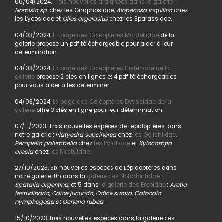
06/04/2024.
Trois nouvelles araignées dans la galerie
:
Nomisia sp
. chez les Gnaphosidae,
Alopecosa inquilina
chez
les Lycosidae et
Olios argelasius
chez les Sparassidae.
04/03/2024.
La page des Coléoptères Mordellidae
de la
galerie propose un pdf téléchargeable pour aider à leur
détermination.
04/03/2024.
La page des Coléoptères Histeridae de la
galerie
propose 2 clés en lignes et 4 pdf téléchargeables
pour vous aider à les déterminer.
04/03/2024.
La page des Coléoptères Dytiscidae de la
galerie
offre 3 clés en ligne pour leur détermination.
07/11/2023. Trois nouvelles espèces de Lépidoptères dans
notre galerie :
Platyedra subcinerea
chez
les Gelichiidae
,
Pempelia palumbella
chez
les Pyralidae
et
Xylocampa
areola
chez
les Noctuidae.
27/10/2023. Six nouvelles espèces de Lépidoptères dans
notre galerie. Un dans la
galerie des Notodontidae
:
Spatalia argentina,
et 5 dans
la galerie des Erebidae
:
Arctia
testudinaria, Odice jucunda, Odice suava, Catocala
nymphogoga et Ocneria rubea
.
15/10/2023. trois nouvelles espèces dans la galerie des