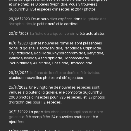
et une chez les Diptères Syrphidae. Vous y trouverez
aujourd’hui 1751 espèces d’insectes et 2047 photos.
28/06/2023. Deux nouvelles espèces dans
la galerie des
Nymphalidés
, le petit nacré et le cardinal.
20/01/2023.
La fiche du criquet riverain
a été actualisée.
18/01/2023. Quinze nouvelles familles sont présentées
dans la galerie : Heptageniidae, Perlodidae, Capniidae,
Gryllotalpidae, Baciliidae, Rhyparochromidae, Berytidae,
Veliidae, Issidae, Ascalaphidae, Odontoceridae,
Incurvariidae, Alucitidae, Cossidae, Limacodidae.
29/12/2022.
La fiche de la cétoine dorée a été révisée
,
plusieurs nouvelles photos ont été ajoutées
25/11/2022. Une vingtaine de nouvelles espèces sont
venues s’ajouter à la galerie, elle comporte aujourd’hui
2000 photos d’insectes pour 1725 espèces, et 127 photos
d’arachnides pour 112 espèces.
09/11/2022. La page
des chenilles de papillons de notre
galerie
a été complétée. 24 nouvelles photos ont été
ajoutées.