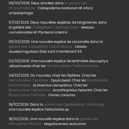
08/03/2026. Deux arrivées dans
la galerie des
Chrysomelidae
:
Colaspidema barbarum
et
Altica
ampelophaga
.
07/03/2026. Deux nouvelles espèces de longicornes dans
la galerie des
Coléoptères Cerambycidae
:
Mesosa
curculionoides
et
Phytoecia icterica
.
05/03/2026. Une nouvelle espèce de coccinelle dans la
galerie des Coléoptères Coccinellidae
:
Vibidia
duodecimguttata.
Elles sont maintenant 34.
02/03/2026. Une nouvelle espèce de tenthrède
Macrophya
alboannulata
chez les
Hyménoptères Tenthredinidae
.
24/02/2026. Du nouveau chez les Diptères. Chez les
Nématocères Tipulidae
:
Tipula bezzii.
Chez les
Brachycères
Bombyliidae
:
Systoechus ctenopterus
. Chez les
Brachycères Tephritidae
:
Acanthiophilus helianthi
. Chez les
Brachycères Faniidae
:
Fannia coracina
.
19/02/2026. Dans la
galerie des Lépidoptères Tortricidae
,
une nouvelle espèce
Peltochrista sp.
18/02/2026. Une nouvelle espèce dans la
galerie des
Hémiptères Miridae
:
Megaloceroea recticornis.