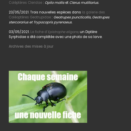
Coléptères Cleridae
:
Opilo mollis
et
Clerus mutillarius.
23/05/2021. Trois nouvelles espèces dans
la galerie des
Coléoptères Geotrupidae
:
Geotrupes puncticollis, Geotrupes
stercorarius et Trypocopris pyrenaeus.
03/05/2021.
La fiche d’
Epistrophe eligans,
un Diptère
Syrphidae a été complétée avec une photo de sa larve.
Archives des mises à jour