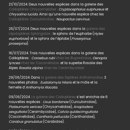
21/10/2024. Deux nouvelles espèces dans la galerie des
Coléoptères Chrysomelidae
:
Cryptocephalus sulphureus
et
Chrysolina lucida
. Ainsi qu’une nouvelle espèce chez les
Coléoptères Curculionidae
:
Naupactus cervinus.
26/07/2024. Deux nouvelles espèces dans la
galerie des
Lépidoptères Sphingidae
: le sphinx de l’euphorbe (
Hyles
euphorbiae
) et le sphinx de l’épilobe (
Proserpinus
proserpina
).
16/07/2024. Trois nouvelles espèces dans la galerie des
Coléoptères :
Coraebus rubi
chez les Buprestidae,
Oenopia
lyncea
chez les Coccinellidae,
et la superbe Rosalie des
Alpes
Rosalia alpina
chez les Cerambycidae.
29/06/2024. Dans
la galerie des Diptères Anthomyidae,
3
nouvelles photos :
Eustalomyia hilaris
et le mâle et la
femelle d’
Anthomyia illocata.
09/06/2024.
La galerie des Coléoptères
s’est enrichie de 6
nouvelles espèces :
Lixus bardanae
(Curculionidae),
Plateumaris sericea
(Chrysomelidae),
Anoplodera
sexguttata
(Cerambycidae),
Calvia quidecimguttata
(Coccinellidae),
Cantharis pellucida
(Cantharidae),
Carabus granulatus
(Carabidae).