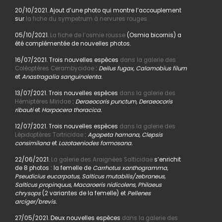
20/10/2021. Ajout d’une photo qui montre l’accouplement
sur
la fiche du sympetrum à nervures rouges.
05/10/2021.
La fiche de l’osmie rousse
(Osmia bicornis) a
été complémentée de nouvelles photos.
16/07/2021. Trois nouvelles espèces
dans la galerie des
Coléoptères Cerambycidae
:
Deilus fugax, Calamobius filum
et
Anastragalia sanguinolenta.
13/07/2021. Trois nouvelles espèces
dans la galerie des
Hémiptères Miridae
:
Deraeocoris punctum, Deraeocoris
ribauti
et
Harpocera thoracica.
12/07/2021. Trois nouvelles espèces
dans la galerie des
Lépidoptères Tortricidae
:
Agapeta hamana, Clepsis
consimilana
et
Lozotaeniodes formosana.
22/06/2021.
La galerie des Araignées Salticidae
s’enrichit
de 8 photos : la femelle de
Carrhotus xanthogramma,
Pseudicius eucarpatus, Salticus mutabilis/zebraneus,
Salticus propinquus, Macaroeris nidicolens, Philaeus
chrysops
(2 variantes de la femelle) et
Pellenes
arciger/brevis.
27/05/2021. Deux nouvelles espèces
dans la galerie des