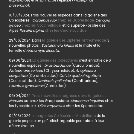
euphorbiae
) et le sphinx de l’épilobe (
Proserpinus
proserpina
).
16/07/2024. Trois nouvelles espèces dans la galerie des
Coléoptères :
Coraebus rubi
chez les Buprestidae,
Oenopia
lyncea
chez les Coccinellidae,
et la superbe Rosalie des
Alpes
Rosalia alpina
chez les Cerambycidae.
29/06/2024. Dans
la galerie des Diptères Anthomyidae,
3
nouvelles photos :
Eustalomyia hilaris
et le mâle et la
femelle d’
Anthomyia illocata.
09/06/2024.
La galerie des Coléoptères
s’est enrichie de 6
nouvelles espèces :
Lixus bardanae
(Curculionidae),
Plateumaris sericea
(Chrysomelidae),
Anoplodera
sexguttata
(Cerambycidae),
Calvia quidecimguttata
(Coccinellidae),
Cantharis pellucida
(Cantharidae),
Carabus granulatus
(Carabidae).
06/04/2024.
Trois nouvelles araignées dans la galerie
:
Nomisia sp
. chez les Gnaphosidae,
Alopecosa inquilina
chez
les Lycosidae et
Olios argelasius
chez les Sparassidae.
04/03/2024.
La page des Coléoptères Mordellidae
de la
galerie propose un pdf téléchargeable pour aider à leur
détermination.