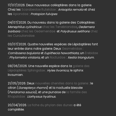
17/07/2026. Deux nouveaux coléoptères dans la galerie.
Chez les
Scarabeidae Rutelidae
:
Anisoplia remota
et chez
les
Apionidae
:
Protapion fulvipes
04/07/2026. Du nouveau dans la galerie des Coléoptères :
Menephilus cylindricus
chez les Tenebrionidae
,
Oedemera
barbara
chez les Oedemeridae
et
Polydrusus setifrons
chez
les Curculionidae.
03/07/2026. Quatre nouvelles espèces de Lépidoptères font
leur entrée dans notre galerie. Deux
Geometridae
:
Comibaena bajularia
et
Eupithecia haworthiata,
un
Erebidae
:
Phytometra viridaria
, et un
Noctuidae
:
Xestia triangulum.
08/06/2026. Une nouvelle espèce dans la
galerie des
Lépidoptères Sphingidae
:
Hyles livornica,
le sphinx
livournien.
21/05/2026. Deux
nouvelles chenilles dans la galerie
: le
citron (
Gonepteryx rhamni
) et la noctuelle blessée
(
Peridroma saucia
), et une punaise de
la famille des
Rhopalidae :
Liorhyssus hyalinus.
20/04/2026.
La fiche du phylan des dunes
a été
complétée.