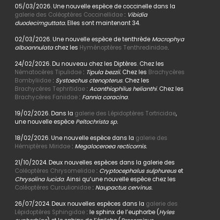
05/03/2026. Une nouvelle espèce de coccinelle dans la
galerie des Coléoptères Coccinellidae
:
Vibidia
duodecimguttata.
Elles sont maintenant 34.
02/03/2026. Une nouvelle espèce de tenthrède
Macrophya
alboannulata
chez les
Hyménoptères Tenthredinidae
.
24/02/2026. Du nouveau chez les Diptères. Chez les
Nématocères Tipulidae
:
Tipula bezzii.
Chez les
Brachycères
Bombyliidae
:
Systoechus ctenopterus
. Chez les
Brachycères Tephritidae
:
Acanthiophilus helianthi
. Chez les
Brachycères Faniidae
:
Fannia coracina
.
19/02/2026. Dans la
galerie des Lépidoptères Tortricidae
,
une nouvelle espèce
Peltochrista sp.
18/02/2026. Une nouvelle espèce dans la
galerie des
Hémiptères Miridae
:
Megaloceroea recticornis.
21/10/2024. Deux nouvelles espèces dans la galerie des
Coléoptères Chrysomelidae
:
Cryptocephalus sulphureus
et
Chrysolina lucida
. Ainsi qu’une nouvelle espèce chez les
Coléoptères Curculionidae
:
Naupactus cervinus.
26/07/2024. Deux nouvelles espèces dans la
galerie des
Lépidoptères Sphingidae
: le sphinx de l’euphorbe (
Hyles