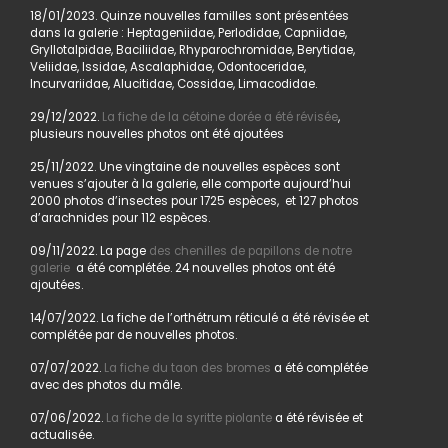
18/01/2023. Quinze nouvelles familles sont présentées
dans la galerie : Heptageniidae, Perlodidae, Capniidae,
Gryllotalpidae, Baciliidae, Rhyparochromidae, Berytidae,
Veliidae, Issidae, Ascalaphidae, Odontoceridae,
Incurvariidae, Alucitidae, Cossidae, Limacodidae.
29/12/2022.
La fiche de la cétoine dorée a été révisée
,
plusieurs nouvelles photos ont été ajoutées
25/11/2022. Une vingtaine de nouvelles espèces sont
venues s’ajouter à la galerie, elle comporte aujourd’hui
2000 photos d’insectes pour 1725 espèces, et 127 photos
d’arachnides pour 112 espèces.
09/11/2022. La page
des chenilles de papillons de notre
galerie
a été complétée. 24 nouvelles photos ont été
ajoutées.
14/07/2022. La fiche de l’orthétrum réticulé a été révisée et
complétée par de nouvelles photos.
07/07/2022.
La fiche du taon des bromes
a été complétée
avec des photos du mâle.
07/06/2022.
La fiche de la syritte piolante
a été révisée et
actualisée.