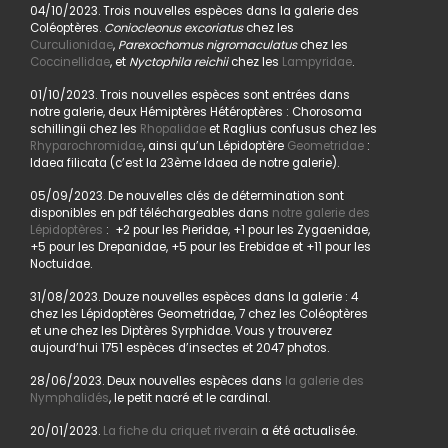
04/10/2023. Trois nouvelles espèces dans la galerie des
Coléoptères.
Coniocleonus excoriatus
chez les
Curculionidae
,
Parexochomus nigromaculatus
chez les
Coccinellidae
, et
Nyctophila reichii
chez les
Lampyridae
.
01/10/2023. Trois nouvelles espèces sont entrées dans
notre galerie, deux Hémiptères Hétéroptères : Chorosoma
schillingii chez les
Rhopalidae
et Raglius confusus chez les
Rhyparochromidae
, ainsi qu’un Lépidoptère
Geometridae
:
Idaea filicata (c’est la 23ème Idaea de notre galerie).
05/09/2023. De nouvelles clés de détermination sont
disponibles en pdf téléchargeables dans
notre galerie des
Lépidoptères
: +2 pour les Pieridae, +1 pour les Zygaenidae,
+5 pour les Drepanidae, +5 pour les Erebidae et +11 pour les
Noctuidae.
31/08/2023. Douze nouvelles espèces dans la galerie : 4
chez les Lépidoptères Geometridae, 7 chez les Coléoptères
et une chez les Diptères Syrphidae. Vous y trouverez
aujourd’hui 1751 espèces d’insectes et 2047 photos.
28/06/2023. Deux nouvelles espèces dans
la galerie des
Nymphalidés
, le petit nacré et le cardinal.
20/01/2023.
La fiche du criquet riverain
a été actualisée.