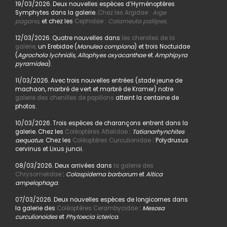
19/03/2026. Deux nouvelles espèces d’Hyménoptères
Symphytes dans la galerie.
Chez les Argidae :
Arge
pagana
,
et chez les
Cephidae :
Calameuta pallipes.
12/03/2026. Quatre nouvelles dans
les chenilles de la
galerie,
un Erebidae (
Manulea complana
) et trois Noctuidae
(
Agrochola lychnidis, Allophyes oxyacanthae
et
Amphipyra
pyramidea
).
11/03/2026. Avec trois nouvelles entrées (stade jeune de
machaon, marbré de vert et marbré de Kramer) notre
galerie des chenilles de papillons
atteint la centaine de
photos.
10/03/2026. Trois espèces de charançons entrent dans la
galerie. Chez les
Coléoptères Attelidae
:
Tatianarhynchites
aequatus
. Chez les
Coléoptères Curculionidae
: Polydrusus
cervinus et Lixus juncii.
08/03/2026. Deux arrivées dans
la galerie des
Chrysomelidae
:
Colaspidema barbarum
et
Altica
ampelophaga
.
07/03/2026. Deux nouvelles espèces de longicornes dans
la galerie des
Coléoptères Cerambycidae
:
Mesosa
curculionoides
et
Phytoecia icterica
.