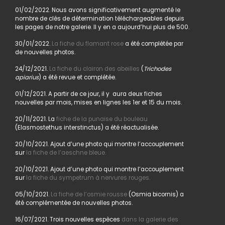
01/02/2022. Nous avons significativement augmenté le
nombre de clés de détermination téléchargeables depuis
les pages de notre galerie. Il y en a aujourd’hui plus de 500.
30/01/2022.
La fiche du flamant rose
a été complétée par
de nouvelles photos.
24/12/2021.
La fiche du clairon des abeilles
(
Trichodes
apiarius
) a été revue et complétée.
01/12/2021. A partir de ce jour, il y aura deux fiches
nouvelles par mois, mises en lignes les 1er et 15 du mois.
20/11/2021. La
fiche de la punaise du bouleau
(Elasmostethus interstinctus) a été réactualisée.
20/10/2021. Ajout d’une photo qui montre l’accouplement
sur
la fiche de l’aeschne bleue.
20/10/2021. Ajout d’une photo qui montre l’accouplement
sur
la fiche du sympetrum à nervures rouges.
05/10/2021.
La fiche de l’osmie rousse
(Osmia bicornis) a
été complémentée de nouvelles photos.
16/07/2021. Trois nouvelles espèces
dans la galerie des