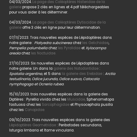
04/03/2024.
La page des Coléoptères Histeridae de la
galerie
propose 2 clés en lignes et 4 pdf téléchargeables
pour vous aider à les déterminer.
04/03/2024.
La page des Coléoptères Dytiscidae de la
galerie
offre 3 clés en ligne pour leur détermination.
07/11/2023. Trois nouvelles espèces de Lépidoptères dans
notre galerie :
Platyedra subcinerea
chez
les Gelichiidae
,
Pempelia palumbella
chez
les Pyralidae
et
Xylocampa
areola
chez
les Noctuidae.
27/10/2023. Six nouvelles espèces de Lépidoptères dans
notre galerie. Un dans la
galerie des Notodontidae
:
Spatalia argentina,
et 5 dans
la galerie des Erebidae
:
Arctia
testudinaria, Odice jucunda, Odice suava, Catocala
nymphogoga et Ocneria rubea
.
15/10/2023. trois nouvelles espèces dans la galerie des
Diptères : Pyrellia vivida chez les
Muscidae,
Sphenometopa
fastuosa chez les
Sarcophagidae
et Physocephala pusilla
chez les
Conopidae.
09/10/2023. Trois nouvelles espèces dans la galerie des
Lépidoptères Geometridae
: Peribatodes secundaria,
Isturgia limbaria et Itame vincularia.