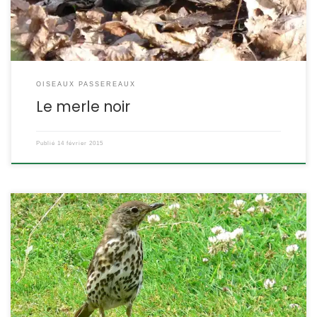
OISEAUX PASSEREAUX
Le merle noir
Publié
14 février 2015
C’est une habituée des jardins, assez discrète lorsqu’elle cherche
de la nourriture au sol, mais qu’on ne peut ignorer lorsqu’elle
chante bien en vue au sommet des maisons ou des arbres.
Turdus philomelos POSITION SYSTÉMATIQUE : Vertébré Oiseau
Passereau Famille des Turdidae ETYMOLOGIE : Turdus = grive et
philomelos = qui aime la musique […]