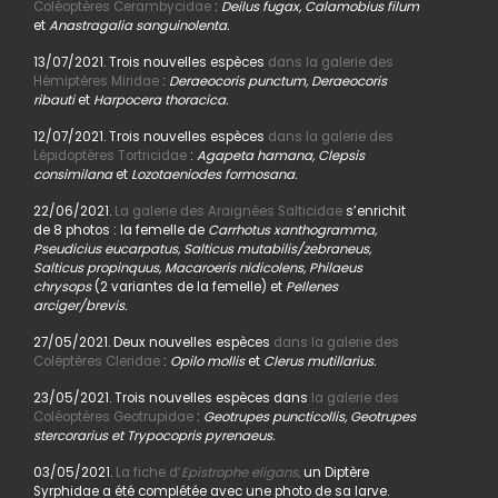
Coléoptères Cerambycidae
:
Deilus fugax, Calamobius filum
et
Anastragalia sanguinolenta.
13/07/2021. Trois nouvelles espèces
dans la galerie des
Hémiptères Miridae
:
Deraeocoris punctum, Deraeocoris
ribauti
et
Harpocera thoracica.
12/07/2021. Trois nouvelles espèces
dans la galerie des
Lépidoptères Tortricidae
:
Agapeta hamana, Clepsis
consimilana
et
Lozotaeniodes formosana.
22/06/2021.
La galerie des Araignées Salticidae
s’enrichit
de 8 photos : la femelle de
Carrhotus xanthogramma,
Pseudicius eucarpatus, Salticus mutabilis/zebraneus,
Salticus propinquus, Macaroeris nidicolens, Philaeus
chrysops
(2 variantes de la femelle) et
Pellenes
arciger/brevis.
27/05/2021. Deux nouvelles espèces
dans la galerie des
Coléptères Cleridae
:
Opilo mollis
et
Clerus mutillarius.
23/05/2021. Trois nouvelles espèces dans
la galerie des
Coléoptères Geotrupidae
:
Geotrupes puncticollis, Geotrupes
stercorarius et Trypocopris pyrenaeus.
03/05/2021.
La fiche d’
Epistrophe eligans,
un Diptère
Syrphidae a été complétée avec une photo de sa larve.