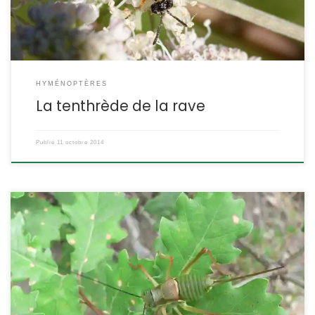
HYMÉNOPTÈRES
La tenthrède de la rave
Publié
11 octobre 2014
Une belle sauterelle qui ne peut pas voler, ses ailes sont
vestigiales, elle compense en restant bien immobile et sa
coloration la rend presque invisible. La femelle est dotée d’un
organe de ponte spectaculaire. Ephippiger ephippiger POSITION
SYSTÉMATIQUE : Insecte Orthoptère Famille des Bradyporidae
ETYMOLOGIE : Ephippiger = qui porte une selle DESCRIPTION : Taille :