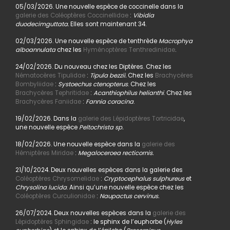
05/03/2026. Une nouvelle espèce de coccinelle dans la
galerie des Coléoptères Coccinellidae
:
Vibidia
duodecimguttata.
Elles sont maintenant 34.
02/03/2026. Une nouvelle espèce de tenthrède
Macrophya
alboannulata
chez les
Hyménoptères Tenthredinidae
.
24/02/2026. Du nouveau chez les Diptères. Chez les
Nématocères Tipulidae
:
Tipula bezzii.
Chez les
Brachycères
Bombyliidae
:
Systoechus ctenopterus
. Chez les
Brachycères Tephritidae
:
Acanthiophilus helianthi
. Chez les
Brachycères Faniidae
:
Fannia coracina
.
19/02/2026. Dans la
galerie des Lépidoptères Tortricidae
,
une nouvelle espèce
Peltochrista sp.
18/02/2026. Une nouvelle espèce dans la
galerie des
Hémiptères Miridae
:
Megaloceroea recticornis.
21/10/2024. Deux nouvelles espèces dans la galerie des
Coléoptères Chrysomelidae
:
Cryptocephalus sulphureus
et
Chrysolina lucida
. Ainsi qu’une nouvelle espèce chez les
Coléoptères Curculionidae
:
Naupactus cervinus.
26/07/2024. Deux nouvelles espèces dans la
galerie des
Lépidoptères Sphingidae
: le sphinx de l’euphorbe (
Hyles