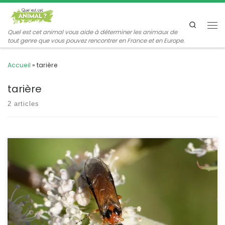
Passer au contenu
Search
Me
Quel est cet animal vous aide à déterminer les animaux de
tout genre que vous pouvez rencontrer en France et en Europe.
Accueil
»
tarière
tarière
2 articles
Les tenthrèdes font partie des hyménoptères qui n’ont pas la
« taille de guêpe ». Leurs larves ressemblent beaucoup aux
chenilles de papillons. Athalia rosae POSITION SYSTÉMATIQUE :
Insecte Hyménoptère Symphyte Famille des Tenthredinidae Pour
voir d’autres espèces de Tenthredinidae ETYMOLOGIE : rosae = de
la rose. En anglais : « turnip-sawfly » = la mouche à scie du […]