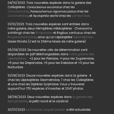
04/10/2023. Trois nouvelles espèces dans la galerie des
Coléoptères.
Coniocleonus excoriatus
chez les
Curculionidae
,
Parexochomus nigromaculatus
chez les
Coccinellidae
, et
Nyctophila reichii
chez les
Lampyridae
.
01/10/2023. Trois nouvelles espèces sont entrées dans
notre galerie, deux Hémiptères Hétéroptères : Chorosoma
schillingii chez les
Rhopalidae
et Raglius confusus chez les
Rhyparochromidae
, ainsi qu’un Lépidoptère
Geometridae
:
Idaea filicata (c’est la 23ème Idaea de notre galerie).
05/09/2023. De nouvelles clés de détermination sont
disponibles en pdf téléchargeables dans
notre galerie des
Lépidoptères
: +2 pour les Pieridae, +1 pour les Zygaenidae,
+5 pour les Drepanidae, +5 pour les Erebidae et +11 pour les
Noctuidae.
31/08/2023. Douze nouvelles espèces dans la galerie : 4
chez les Lépidoptères Geometridae, 7 chez les Coléoptères
et une chez les Diptères Syrphidae. Vous y trouverez
aujourd’hui 1751 espèces d’insectes et 2047 photos.
28/06/2023. Deux nouvelles espèces dans
la galerie des
Nymphalidés
, le petit nacré et le cardinal.
20/01/2023.
La fiche du criquet riverain
a été actualisée.