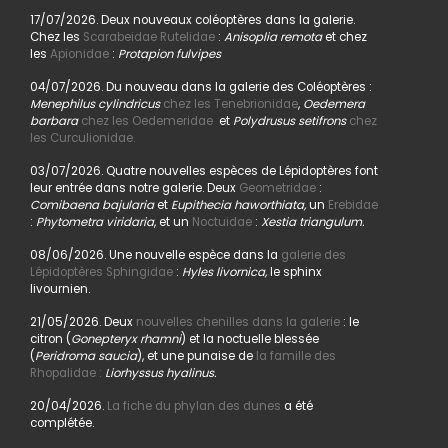
17/07/2026. Deux nouveaux coléoptères dans la galerie.
Chez les
Scarabeidae Rutelidae
:
Anisoplia remota
et chez
les
Apionidae
:
Protapion fulvipes
04/07/2026. Du nouveau dans la galerie des Coléoptères :
Menephilus cylindricus
chez les Tenebrionidae
,
Oedemera
barbara
chez les Oedemeridae
et
Polydrusus setifrons
chez
les Curculionidae.
03/07/2026. Quatre nouvelles espèces de Lépidoptères font
leur entrée dans notre galerie. Deux
Geometridae
:
Comibaena bajularia
et
Eupithecia haworthiata,
un
Erebidae
:
Phytometra viridaria
, et un
Noctuidae
:
Xestia triangulum.
08/06/2026. Une nouvelle espèce dans la
galerie des
Lépidoptères Sphingidae
:
Hyles livornica,
le sphinx
livournien.
21/05/2026. Deux
nouvelles chenilles dans la galerie
: le
citron (
Gonepteryx rhamni
) et la noctuelle blessée
(
Peridroma saucia
), et une punaise de
la famille des
Rhopalidae :
Liorhyssus hyalinus.
20/04/2026.
La fiche du phylan des dunes
a été
complétée.