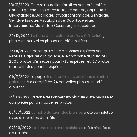
18/01/2023. Quinze nouvelles familles sont présentées
dans la galerie : Heptageniidae, Perlodidae, Capniidae,
Gryllotalpidae, Baciliidae, Rhyparochromidae, Berytidae,
Veliidae, Issidae, Ascalaphidae, Odontoceridae,
Incurvariidae, Alucitidae, Cossidae, Limacodidae.
29/12/2022.
La fiche de la cétoine dorée a été révisée
,
plusieurs nouvelles photos ont été ajoutées
25/11/2022. Une vingtaine de nouvelles espèces sont
venues s’ajouter à la galerie, elle comporte aujourd’hui
2000 photos d’insectes pour 1725 espèces, et 127 photos
d’arachnides pour 112 espèces.
09/11/2022. La page
des chenilles de papillons de notre
galerie
a été complétée. 24 nouvelles photos ont été
ajoutées.
14/07/2022. La fiche de l’orthétrum réticulé a été révisée et
complétée par de nouvelles photos.
07/07/2022.
La fiche du taon des bromes
a été complétée
avec des photos du mâle.
07/06/2022.
La fiche de la syritte piolante
a été révisée et
actualisée.