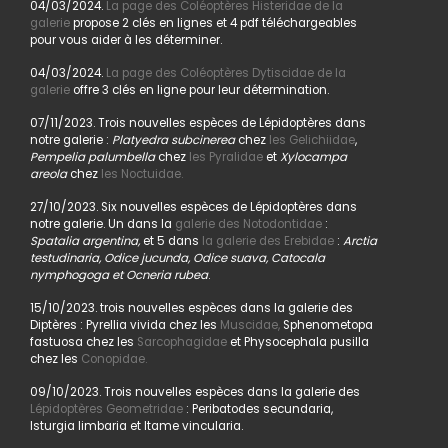
04/03/2024.
La page des Coléoptères Histeridae de la
galerie
propose 2 clés en lignes et 4 pdf téléchargeables
pour vous aider à les déterminer.
04/03/2024.
La page des Coléoptères Dytiscidae de la
galerie
offre 3 clés en ligne pour leur détermination.
07/11/2023. Trois nouvelles espèces de Lépidoptères dans
notre galerie :
Platyedra subcinerea
chez
les Gelichiidae
,
Pempelia palumbella
chez
les Pyralidae
et
Xylocampa
areola
chez
les Noctuidae.
27/10/2023. Six nouvelles espèces de Lépidoptères dans
notre galerie. Un dans la
galerie des Notodontidae
:
Spatalia argentina,
et 5 dans
la galerie des Erebidae
:
Arctia
testudinaria, Odice jucunda, Odice suava, Catocala
nymphogoga et Ocneria rubea
.
15/10/2023. trois nouvelles espèces dans la galerie des
Diptères : Pyrellia vivida chez les
Muscidae,
Sphenometopa
fastuosa chez les
Sarcophagidae
et Physocephala pusilla
chez les
Conopidae.
09/10/2023. Trois nouvelles espèces dans la galerie des
Lépidoptères Geometridae
: Peribatodes secundaria,
Isturgia limbaria et Itame vincularia.