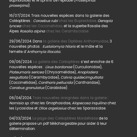
euphorbiae
) et le sphinx de l’épilobe (
Proserpinus
proserpina
).
16/07/2024. Trois nouvelles espèces dans la galerie des
Coléoptères :
Coraebus rubi
chez les Buprestidae,
Oenopia
lyncea
chez les Coccinellidae,
et la superbe Rosalie des
Alpes
Rosalia alpina
chez les Cerambycidae.
29/06/2024. Dans
la galerie des Diptères Anthomyidae,
3
nouvelles photos :
Eustalomyia hilaris
et le mâle et la
femelle d’
Anthomyia illocata.
09/06/2024.
La galerie des Coléoptères
s’est enrichie de 6
nouvelles espèces :
Lixus bardanae
(Curculionidae),
Plateumaris sericea
(Chrysomelidae),
Anoplodera
sexguttata
(Cerambycidae),
Calvia quidecimguttata
(Coccinellidae),
Cantharis pellucida
(Cantharidae),
Carabus granulatus
(Carabidae).
06/04/2024.
Trois nouvelles araignées dans la galerie
:
Nomisia sp
. chez les Gnaphosidae,
Alopecosa inquilina
chez
les Lycosidae et
Olios argelasius
chez les Sparassidae.
04/03/2024.
La page des Coléoptères Mordellidae
de la
galerie propose un pdf téléchargeable pour aider à leur
détermination.