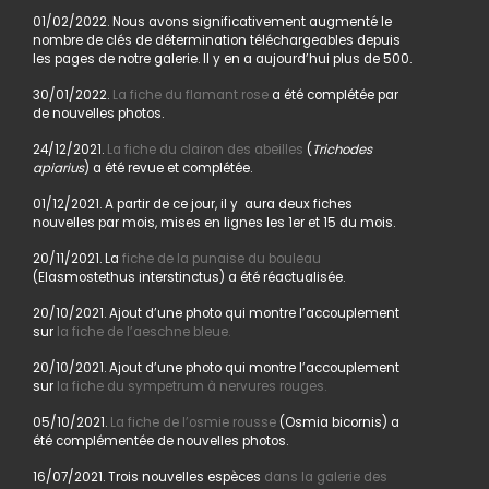
01/02/2022. Nous avons significativement augmenté le
nombre de clés de détermination téléchargeables depuis
les pages de notre galerie. Il y en a aujourd’hui plus de 500.
30/01/2022.
La fiche du flamant rose
a été complétée par
de nouvelles photos.
24/12/2021.
La fiche du clairon des abeilles
(
Trichodes
apiarius
) a été revue et complétée.
01/12/2021. A partir de ce jour, il y aura deux fiches
nouvelles par mois, mises en lignes les 1er et 15 du mois.
20/11/2021. La
fiche de la punaise du bouleau
(Elasmostethus interstinctus) a été réactualisée.
20/10/2021. Ajout d’une photo qui montre l’accouplement
sur
la fiche de l’aeschne bleue.
20/10/2021. Ajout d’une photo qui montre l’accouplement
sur
la fiche du sympetrum à nervures rouges.
05/10/2021.
La fiche de l’osmie rousse
(Osmia bicornis) a
été complémentée de nouvelles photos.
16/07/2021. Trois nouvelles espèces
dans la galerie des