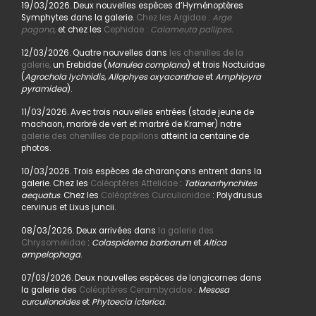
19/03/2026. Deux nouvelles espèces d’Hyménoptères
Symphytes dans la galerie.
Chez les Argidae :
Arge
pagana
,
et chez les
Cephidae :
Calameuta pallipes.
12/03/2026. Quatre nouvelles dans
les chenilles de la
galerie,
un Erebidae (
Manulea complana
) et trois Noctuidae
(
Agrochola lychnidis, Allophyes oxyacanthae
et
Amphipyra
pyramidea
).
11/03/2026. Avec trois nouvelles entrées (stade jeune de
machaon, marbré de vert et marbré de Kramer) notre
galerie des chenilles de papillons
atteint la centaine de
photos.
10/03/2026. Trois espèces de charançons entrent dans la
galerie. Chez les
Coléoptères Attelidae
:
Tatianarhynchites
aequatus
. Chez les
Coléoptères Curculionidae
: Polydrusus
cervinus et Lixus juncii.
08/03/2026. Deux arrivées dans
la galerie des
Chrysomelidae
:
Colaspidema barbarum
et
Altica
ampelophaga
.
07/03/2026. Deux nouvelles espèces de longicornes dans
la galerie des
Coléoptères Cerambycidae
:
Mesosa
curculionoides
et
Phytoecia icterica
.