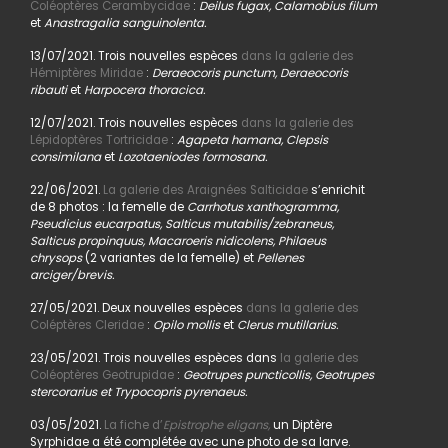
Coléoptères Cerambycidae
:
Deilus fugax, Calamobius filum
et
Anastragalia sanguinolenta.
13/07/2021. Trois nouvelles espèces
dans la galerie des
Hémiptères Miridae
:
Deraeocoris punctum, Deraeocoris
ribauti
et
Harpocera thoracica.
12/07/2021. Trois nouvelles espèces
dans la galerie des
Lépidoptères Tortricidae
:
Agapeta hamana, Clepsis
consimilana
et
Lozotaeniodes formosana.
22/06/2021.
La galerie des Araignées Salticidae
s’enrichit
de 8 photos : la femelle de
Carrhotus xanthogramma,
Pseudicius eucarpatus, Salticus mutabilis/zebraneus,
Salticus propinquus, Macaroeris nidicolens, Philaeus
chrysops
(2 variantes de la femelle) et
Pellenes
arciger/brevis.
27/05/2021. Deux nouvelles espèces
dans la galerie des
Coléptères Cleridae
:
Opilo mollis
et
Clerus mutillarius.
23/05/2021. Trois nouvelles espèces dans
la galerie des
Coléoptères Geotrupidae
:
Geotrupes puncticollis, Geotrupes
stercorarius et Trypocopris pyrenaeus.
03/05/2021.
La fiche d’
Epistrophe eligans,
un Diptère
Syrphidae a été complétée avec une photo de sa larve.