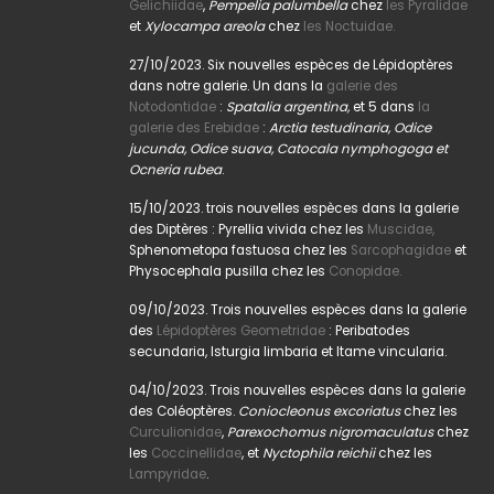
Gelichiidae
,
Pempelia palumbella
chez
les Pyralidae
et
Xylocampa areola
chez
les Noctuidae.
27/10/2023. Six nouvelles espèces de Lépidoptères
dans notre galerie. Un dans la
galerie des
Notodontidae
:
Spatalia argentina,
et 5 dans
la
galerie des Erebidae
:
Arctia testudinaria, Odice
jucunda, Odice suava, Catocala nymphogoga et
Ocneria rubea
.
15/10/2023. trois nouvelles espèces dans la galerie
des Diptères : Pyrellia vivida chez les
Muscidae,
Sphenometopa fastuosa chez les
Sarcophagidae
et
Physocephala pusilla chez les
Conopidae.
09/10/2023. Trois nouvelles espèces dans la galerie
des
Lépidoptères Geometridae
: Peribatodes
secundaria, Isturgia limbaria et Itame vincularia.
04/10/2023. Trois nouvelles espèces dans la galerie
des Coléoptères.
Coniocleonus excoriatus
chez les
Curculionidae
,
Parexochomus nigromaculatus
chez
les
Coccinellidae
, et
Nyctophila reichii
chez les
Lampyridae
.