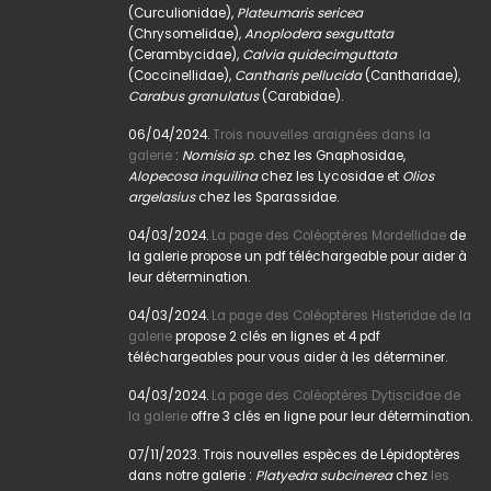
(Curculionidae),
Plateumaris sericea
(Chrysomelidae),
Anoplodera sexguttata
(Cerambycidae),
Calvia quidecimguttata
(Coccinellidae),
Cantharis pellucida
(Cantharidae),
Carabus granulatus
(Carabidae).
06/04/2024.
Trois nouvelles araignées dans la
galerie
:
Nomisia sp
. chez les Gnaphosidae,
Alopecosa inquilina
chez les Lycosidae et
Olios
argelasius
chez les Sparassidae.
04/03/2024.
La page des Coléoptères Mordellidae
de
la galerie propose un pdf téléchargeable pour aider à
leur détermination.
04/03/2024.
La page des Coléoptères Histeridae de la
galerie
propose 2 clés en lignes et 4 pdf
téléchargeables pour vous aider à les déterminer.
04/03/2024.
La page des Coléoptères Dytiscidae de
la galerie
offre 3 clés en ligne pour leur détermination.
07/11/2023. Trois nouvelles espèces de Lépidoptères
dans notre galerie :
Platyedra subcinerea
chez
les