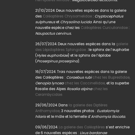
21/10/2024. Deux nouvelles espèces dans la galerie
des
Coléoptères Chrysomelidae
:
Cryptocephalus
sulphureus
et
Chrysolina lucida
. Ainsi qu’une
nouvelle espèce chez les
Coléoptères Curculionidae
:
Naupactus cervinus.
26/07/2024. Deux nouvelles espèces dans la
galerie
des Lépidoptères Sphingidae
: le sphinx de l’euphorbe
(
Hyles euphorbiae
) et le sphinx de l’épilobe
(
Proserpinus proserpina
).
16/07/2024. Trois nouvelles espèces dans la galerie
des Coléoptères :
Coraebus rubi
chez les Buprestidae,
Oenopia lyncea
chez les Coccinellidae,
et la superbe
Rosalie des Alpes
Rosalia alpina
chez les
Cerambycidae.
29/06/2024. Dans
la galerie des Diptères
Anthomyidae,
3 nouvelles photos :
Eustalomyia
hilaris
et le mâle et la femelle d’
Anthomyia illocata.
09/06/2024.
La galerie des Coléoptères
s’est enrichie
de 6 nouvelles espèces :
Lixus bardanae