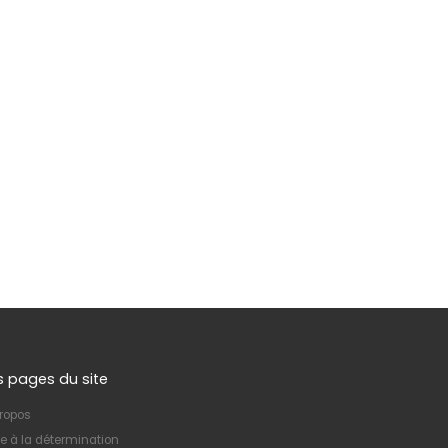
s pages du site
ropos
e à la détermination