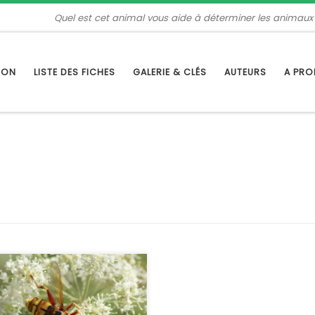
Quel est cet animal vous aide à déterminer les animaux
TION
LISTE DES FICHES
GALERIE & CLÉS
AUTEURS
A PR
lésie frelon est la plus grande
ce de Syrphidae en Europe. Son
tisme avec le frelon d’Europe
rne sa taille et sa coloration,