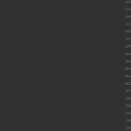
AU
CO
DI
FI
HÉ
HY
LÉ
MA
MA
MA
MA
MO
MY
OD
OI
OI
OI
OI