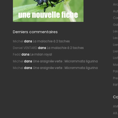
Arc
Au
Con
Gal
Derniers commentaires
Le
Lex
Michel
dans
La malachie à 2 taches
Lie
Daniel VENTARD
dans
La malachie à 2 taches
Lie
Fedd
dans
Le milan royal
Lis
Michel
dans
Une araignée verte : Micrommata ligurina
Mat
Michel
dans
Une araignée verte : Micrommata ligurina
Pol
Pre
Réf
Ca
AM
AR