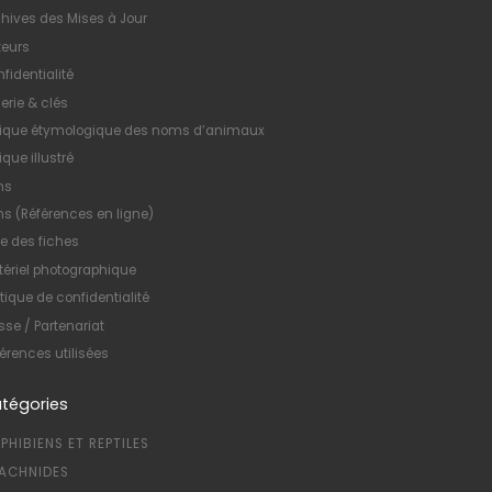
hives des Mises à Jour
teurs
fidentialité
erie & clés
xique étymologique des noms d’animaux
ique illustré
ns
ns (Références en ligne)
te des fiches
ériel photographique
itique de confidentialité
sse / Partenariat
érences utilisées
tégories
PHIBIENS ET REPTILES
ACHNIDES