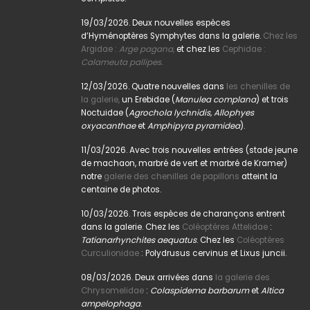
19/03/2026. Deux nouvelles espèces
d’Hyménoptères Symphytes dans la galerie.
Chez les
Argidae :
Arge pagana
,
et chez les
Cephidae :
Calameuta pallipes.
12/03/2026. Quatre nouvelles dans
les chenilles de
la galerie,
un Erebidae (
Manulea complana
) et trois
Noctuidae (
Agrochola lychnidis, Allophyes
oxyacanthae
et
Amphipyra pyramidea
).
11/03/2026. Avec trois nouvelles entrées (stade jeune
de machaon, marbré de vert et marbré de Kramer)
notre
galerie des chenilles de papillons
atteint la
centaine de photos.
10/03/2026. Trois espèces de charançons entrent
dans la galerie. Chez les
Coléoptères Attelidae
:
Tatianarhynchites aequatus
. Chez les
Coléoptères
Curculionidae
: Polydrusus cervinus et Lixus juncii.
08/03/2026. Deux arrivées dans
la galerie des
Chrysomelidae
:
Colaspidema barbarum
et
Altica
ampelophaga
.