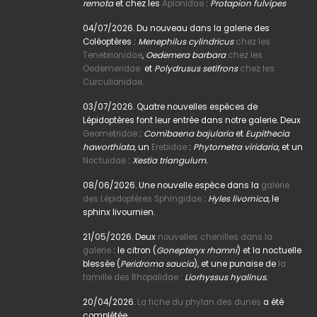
remota
et chez les
Apionidae
:
Protapion fulvipes
04/07/2026. Du nouveau dans la galerie des
Coléoptères :
Menephilus cylindricus
chez les
Tenebrionidae
,
Oedemera barbara
chez les
Oedemeridae
et
Polydrusus setifrons
chez les
Curculionidae.
03/07/2026. Quatre nouvelles espèces de
Lépidoptères font leur entrée dans notre galerie. Deux
Geometridae
:
Comibaena bajularia
et
Eupithecia
haworthiata,
un
Erebidae
:
Phytometra viridaria
, et un
Noctuidae
:
Xestia triangulum.
08/06/2026. Une nouvelle espèce dans la
galerie
des Lépidoptères Sphingidae
:
Hyles livornica,
le
sphinx livournien.
21/05/2026. Deux
nouvelles chenilles dans la
galerie
: le citron (
Gonepteryx rhamni
) et la noctuelle
blessée (
Peridroma saucia
), et une punaise de
la
famille des Rhopalidae :
Liorhyssus hyalinus.
20/04/2026.
La fiche du phylan des dunes
a été
complétée.