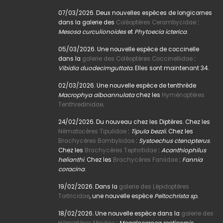
07/03/2026. Deux nouvelles espèces de longicornes
dans la galerie des
Coléoptères Cerambycidae
:
Mesosa curculionoides
et
Phytoecia icterica
.
05/03/2026. Une nouvelle espèce de coccinelle
dans la
galerie des Coléoptères Coccinellidae
:
Vibidia duodecimguttata.
Elles sont maintenant 34.
02/03/2026. Une nouvelle espèce de tenthrède
Macrophya alboannulata
chez les
Hyménoptères
Tenthredinidae
.
24/02/2026. Du nouveau chez les Diptères. Chez les
Nématocères Tipulidae
:
Tipula bezzii.
Chez les
Brachycères Bombyliidae
:
Systoechus ctenopterus
.
Chez les
Brachycères Tephritidae
:
Acanthiophilus
helianthi
. Chez les
Brachycères Faniidae
:
Fannia
coracina
.
19/02/2026. Dans la
galerie des Lépidoptères
Tortricidae
, une nouvelle espèce
Peltochrista sp.
18/02/2026. Une nouvelle espèce dans la
galerie des
Hémiptères Miridae
:
Megaloceroea recticornis.