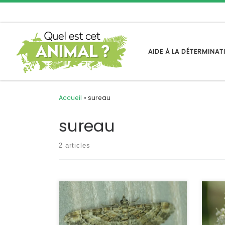
Passer au contenu
AIDE À LA DÉTERMINA
Accueil
»
sureau
sureau
2 articles
C’est un Geometridae très commun,
La mi
et visible quasiment toute l’année
espè
partout en France. De plus, il vient
mimé
couramment à la lumière.
conce