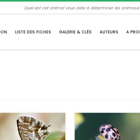
Quel est cet animal vous aide à déterminer les animaux
TION
LISTE DES FICHES
GALERIE & CLÉS
AUTEURS
A PR
 l’histoire d’un papillon d’Afrique
C’est une espèce de coccinelle 
ud dont les chenilles se
l’on reconnait aisément, elle est 
issent sur le géranium et qui a
avec des points noirs. Inféodée à
ntroduit en Europe en 1990, puis
strate arbustive, elle fréquente le