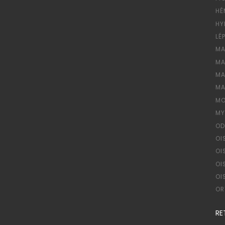
HÉ
HY
LÉ
MA
MA
MA
MA
MO
MY
OD
OI
OI
OI
OI
OR
RE