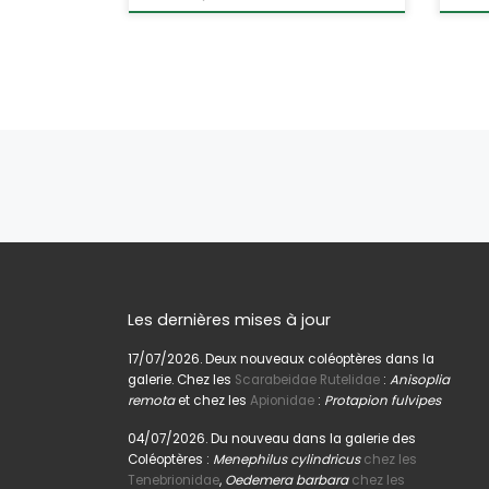
Navigation dans les articles
Les dernières mises à jour
17/07/2026. Deux nouveaux coléoptères dans la
galerie. Chez les
Scarabeidae Rutelidae
:
Anisoplia
remota
et chez les
Apionidae
:
Protapion fulvipes
04/07/2026. Du nouveau dans la galerie des
Coléoptères :
Menephilus cylindricus
chez les
Tenebrionidae
,
Oedemera barbara
chez les