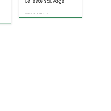
Le leste sauvage
,
ETYMOLOGIE : Le nom de […]
es
Publié
15 juillet 2025