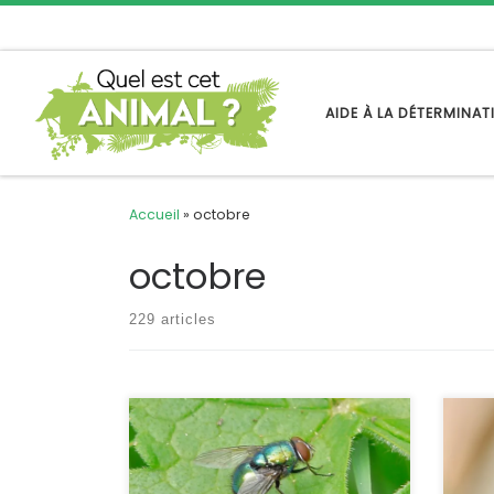
Passer au contenu
AIDE À LA DÉTERMINA
Accueil
»
octobre
octobre
229 articles
Il y a plusieurs espèces de mouches
C’est
vert métallique, elles appartiennent à
du s
la famille des Calliphoridae, ou des
nourr
Tachinidae parfois. Chrysomyia
été i