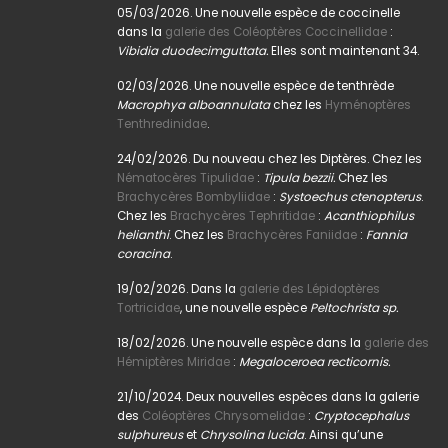
05/03/2026. Une nouvelle espèce de coccinelle
dans la
galerie des Coléoptères Coccinellidae
:
Vibidia duodecimguttata.
Elles sont maintenant 34.
02/03/2026. Une nouvelle espèce de tenthrède
Macrophya alboannulata
chez les
Hyménoptères
Tenthredinidae
.
24/02/2026. Du nouveau chez les Diptères. Chez les
Nématocères Tipulidae
:
Tipula bezzii.
Chez les
Brachycères Bombyliidae
:
Systoechus ctenopterus
.
Chez les
Brachycères Tephritidae
:
Acanthiophilus
helianthi
. Chez les
Brachycères Faniidae
:
Fannia
coracina
.
19/02/2026. Dans la
galerie des Lépidoptères
Tortricidae
, une nouvelle espèce
Peltochrista sp.
18/02/2026. Une nouvelle espèce dans la
galerie des
Hémiptères Miridae
:
Megaloceroea recticornis.
21/10/2024. Deux nouvelles espèces dans la galerie
des
Coléoptères Chrysomelidae
:
Cryptocephalus
sulphureus
et
Chrysolina lucida
. Ainsi qu’une