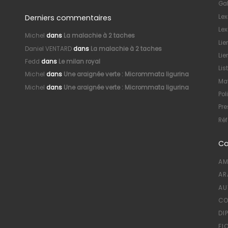
Gal
Derniers commentaires
Le
Lex
Michel
dans
La malachie à 2 taches
Lie
Daniel VENTARD
dans
La malachie à 2 taches
Lie
Fedd
dans
Le milan royal
Lis
Michel
dans
Une araignée verte : Micrommata ligurina
Mat
Michel
dans
Une araignée verte : Micrommata ligurina
Pol
Pre
Réf
Ca
AM
AR
AU
CO
DI
FI