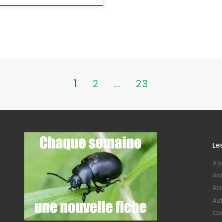
1
2
…
23
Le
A p
Aid
Arc
Au
Con