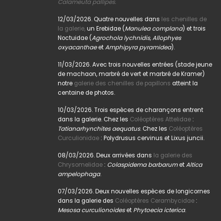
Calameuta pallipes.
12/03/2026. Quatre nouvelles dans
les chenilles de
la galerie,
un Erebidae (
Manulea complana
) et trois
Noctuidae (
Agrochola lychnidis, Allophyes
oxyacanthae
et
Amphipyra pyramidea
).
11/03/2026. Avec trois nouvelles entrées (stade jeune
de machaon, marbré de vert et marbré de Kramer)
notre
galerie des chenilles de papillons
atteint la
centaine de photos.
10/03/2026. Trois espèces de charançons entrent
dans la galerie. Chez les
Coléoptères Attelidae
:
Tatianarhynchites aequatus
. Chez les
Coléoptères
Curculionidae
: Polydrusus cervinus et Lixus juncii.
08/03/2026. Deux arrivées dans
la galerie des
Chrysomelidae
:
Colaspidema barbarum
et
Altica
ampelophaga
.
07/03/2026. Deux nouvelles espèces de longicornes
dans la galerie des
Coléoptères Cerambycidae
:
Mesosa curculionoides
et
Phytoecia icterica
.