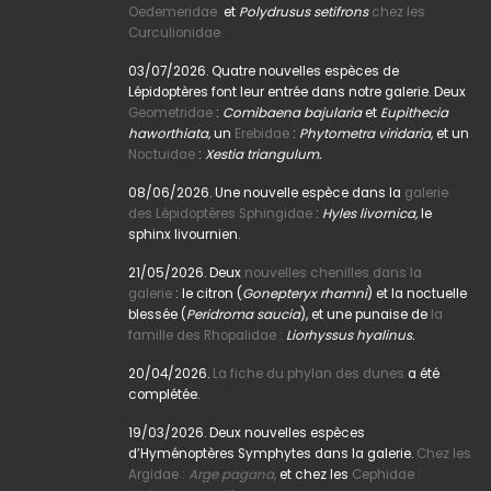
Oedemeridae
et
Polydrusus setifrons
chez les
Curculionidae.
03/07/2026. Quatre nouvelles espèces de
Lépidoptères font leur entrée dans notre galerie. Deux
Geometridae
:
Comibaena bajularia
et
Eupithecia
haworthiata,
un
Erebidae
:
Phytometra viridaria
, et un
Noctuidae
:
Xestia triangulum.
08/06/2026. Une nouvelle espèce dans la
galerie
des Lépidoptères Sphingidae
:
Hyles livornica,
le
sphinx livournien.
21/05/2026. Deux
nouvelles chenilles dans la
galerie
: le citron (
Gonepteryx rhamni
) et la noctuelle
blessée (
Peridroma saucia
), et une punaise de
la
famille des Rhopalidae :
Liorhyssus hyalinus.
20/04/2026.
La fiche du phylan des dunes
a été
complétée.
19/03/2026. Deux nouvelles espèces
d’Hyménoptères Symphytes dans la galerie.
Chez les
Argidae :
Arge pagana
,
et chez les
Cephidae :