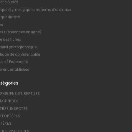
erie & clés
xique étymologique des noms d’animaux
ique illustré
ns
ns (Références en ligne)
te des fiches
ériel photographique
itique de confidentialité
sse / Partenariat
érences utilisées
tégories
PHIBIENS ET REPTILES
ACHNIDES
TRES INSECTES
LÉOPTÈRES
PTÈRES
CHES PRATIQUES