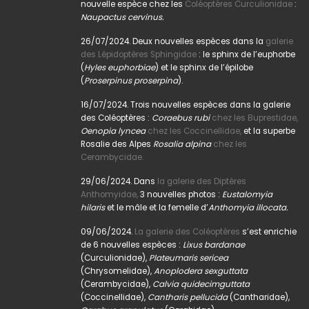
nouvelle espèce chez les
Coléoptères Curculionidae
:
Naupactus cervinus.
26/07/2024. Deux nouvelles espèces dans la
galerie
des Lépidoptères Sphingidae
: le sphinx de l’euphorbe
(
Hyles euphorbiae
) et le sphinx de l’épilobe
(
Proserpinus proserpina
).
16/07/2024. Trois nouvelles espèces dans la galerie
des Coléoptères :
Coraebus rubi
chez les Buprestidae,
Oenopia lyncea
chez les Coccinellidae,
et la superbe
Rosalie des Alpes
Rosalia alpina
chez les
Cerambycidae.
29/06/2024. Dans
la galerie des Diptères
Anthomyidae,
3 nouvelles photos :
Eustalomyia
hilaris
et le mâle et la femelle d’
Anthomyia illocata.
09/06/2024.
La galerie des Coléoptères
s’est enrichie
de 6 nouvelles espèces :
Lixus bardanae
(Curculionidae),
Plateumaris sericea
(Chrysomelidae),
Anoplodera sexguttata
(Cerambycidae),
Calvia quidecimguttata
(Coccinellidae),
Cantharis pellucida
(Cantharidae),