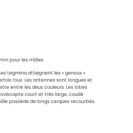
7 mm pour les mâles.
 Les tegmina atteignent les « genoux »
parfois roux. Les antennes sont longues et
nette entre les deux couleurs. Les lobes
oviscapte court et très large, coudé
e mâle possède de longs cerques recourbés.